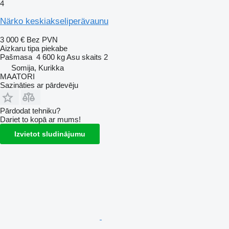
4
Närko keskiakseliperävaunu
3 000 €
Bez PVN
Aizkaru tipa piekabe
Pašmasa
4 600 kg
Asu skaits
2
Somija, Kurikka
MAATORI
Sazināties ar pārdevēju
Pārdodat tehniku?
Dariet to kopā ar mums!
Izvietot sludinājumu