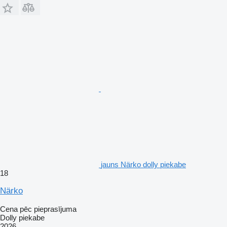
jauns Närko dolly piekabe
18
Närko
Cena pēc pieprasījuma
Dolly piekabe
2026