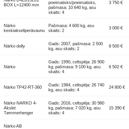
pneimatisks/pneimatisks,
3 750 €
BOX L=12400 mm
pašmasa: 10 640 kg, asu
skaits: 4
Närko
Pašmasa: 4 600 kg, asu
3 000 €
keskiakseliperävaunu
skaits: 2
Gads: 2007, pašmasa: 2 500
Närko dolly
8 500 €
kg, asu skaits: 2
Gads: 1990, celtspēja: 26 900
Närko
kg, pašmasa: 9 100 kg, asu
6 502 €
skaits: 4
Gads: 1984, celtspēja: 26 740
Närko TP42-RT-360
24 800 €
kg, asu skaits: 4
Närko NARKO 4-
Gads: 2016, celtspēja: 30 980
Akslet
kg, pašmasa: 7 020 kg, asu
15 390 €
Tømmerhenger
skaits: 4
Närko AB