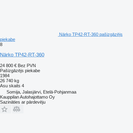
Närko TP42-RT-360 pašizgāzējs
piekabe
8
Närko TP42-RT-360
24 800 €
Bez PVN
Pašizgāzējs piekabe
1984
26 740 kg
Asu skaits
4
Somija, Jalasjärvi, Etelä-Pohjanmaa
Kauppilan Autohajottamo Oy
Sazināties ar pārdevēju