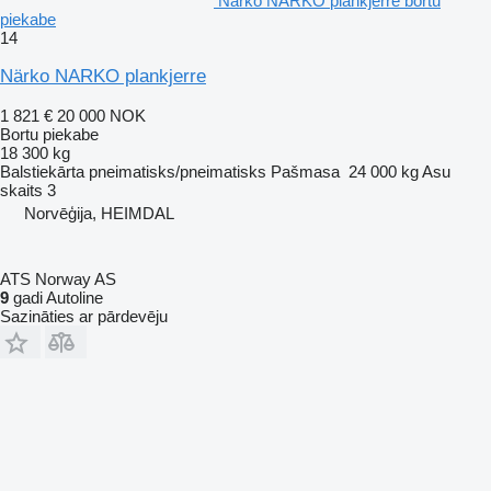
Närko NARKO plankjerre bortu
piekabe
14
Närko NARKO plankjerre
1 821 €
20 000 NOK
Bortu piekabe
18 300 kg
Balstiekārta
pneimatisks/pneimatisks
Pašmasa
24 000 kg
Asu
skaits
3
Norvēģija, HEIMDAL
ATS Norway AS
9
gadi Autoline
Sazināties ar pārdevēju