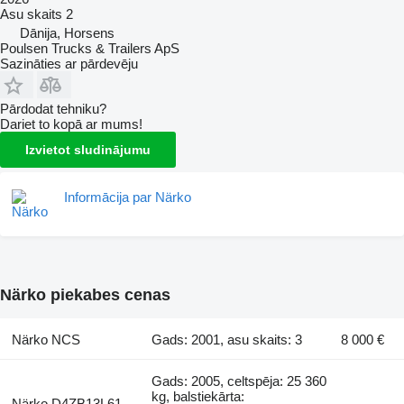
Asu skaits
2
Dānija, Horsens
Poulsen Trucks & Trailers ApS
Sazināties ar pārdevēju
Pārdodat tehniku?
Dariet to kopā ar mums!
Izvietot sludinājumu
Informācija par Närko
Närko piekabes cenas
Närko NCS
Gads: 2001, asu skaits: 3
8 000 €
Gads: 2005, celtspēja: 25 360
kg, balstiekārta:
Närko D4ZB13L61