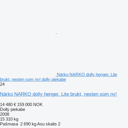
Närko NARKO dolly henger. Lite
brukt, nesten som ny! dolly piekabe
24
Närko NARKO dolly henger. Lite brukt, nesten som ny!
14 480 €
159 000 NOK
Dolly piekabe
2008
15 310 kg
Pašmasa
2 690 kg
Asu skaits
2