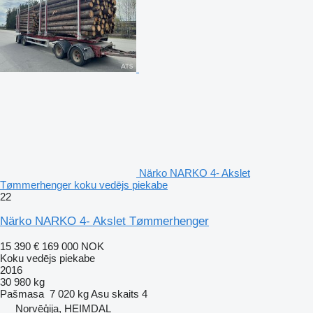
Närko NARKO 4- Akslet
Tømmerhenger koku vedējs piekabe
22
Närko NARKO 4- Akslet Tømmerhenger
15 390 €
169 000 NOK
Koku vedējs piekabe
2016
30 980 kg
Pašmasa
7 020 kg
Asu skaits
4
Norvēģija, HEIMDAL