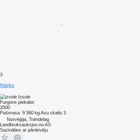
3
Närko
Izsole
Furgons piekabe
2000
Pašmasa
9 360 kg
Asu skaits
3
Norvēģija, Trøndelag
Landbruksauksjon.no AS
Sazināties ar pārdevēju