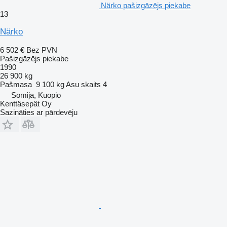
Närko pašizgāzējs piekabe
13
Närko
6 502 €
Bez PVN
Pašizgāzējs piekabe
1990
26 900 kg
Pašmasa
9 100 kg
Asu skaits
4
Somija, Kuopio
Kenttäsepät Oy
Sazināties ar pārdevēju