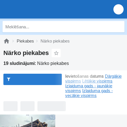
Piekabes
Närko piekabes
Närko piekabes
19 sludinājumi:
Närko piekabes
Ievietošanas datums
Dārgākie
vispirms
Lētākie vispirms
Izlaiduma gads - jaunākie
vispirms
Izlaiduma gads -
vecākie vispirms