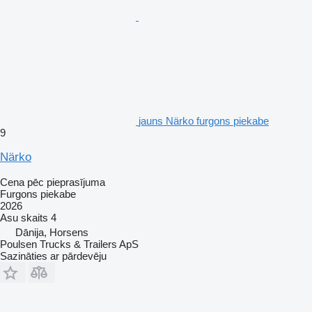
jauns Närko furgons piekabe
9
Närko
Cena pēc pieprasījuma
Furgons piekabe
2026
Asu skaits
4
Dānija, Horsens
Poulsen Trucks & Trailers ApS
Sazināties ar pārdevēju