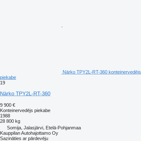
Närko TPY2L-RT-360 konteinervedējs
piekabe
19
Närko TPY2L-RT-360
9 900 €
Konteinervedējs piekabe
1988
28 800 kg
Somija, Jalasjärvi, Etelä-Pohjanmaa
Kauppilan Autohajottamo Oy
Sazināties ar pārdevēju