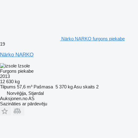
Närko NARKO furgons piekabe
19
Närko NARKO
Izsole
Furgons piekabe
2013
12 630 kg
Tilpums
57,6 m³
Pašmasa
5 370 kg
Asu skaits
2
Norvēģija, Stjørdal
Auksjonen.no AS
Sazināties ar pārdevēju