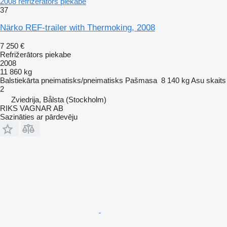
2008 refrižerātors piekabe
37
Närko REF-trailer with Thermoking, 2008
7 250 €
Refrižerātors piekabe
2008
11 860 kg
Balstiekārta
pneimatisks/pneimatisks
Pašmasa
8 140 kg
Asu skaits
2
Zviedrija, Bålsta (Stockholm)
RIKS VAGNAR AB
Sazināties ar pārdevēju