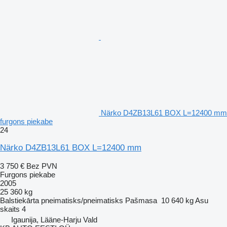
Närko D4ZB13L61 BOX L=12400 mm
furgons piekabe
24
Närko D4ZB13L61 BOX L=12400 mm
3 750 €
Bez PVN
Furgons piekabe
2005
25 360 kg
Balstiekārta
pneimatisks/pneimatisks
Pašmasa
10 640 kg
Asu
skaits
4
Igaunija, Lääne-Harju Vald