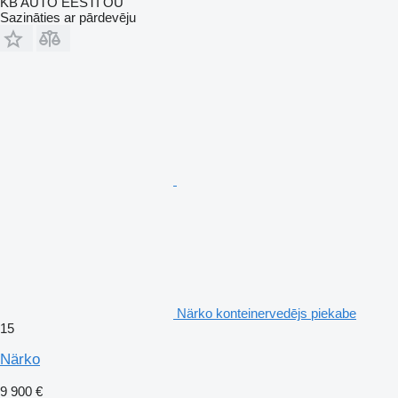
KB AUTO EESTI OÜ
Sazināties ar pārdevēju
Närko konteinervedējs piekabe
15
Närko
9 900 €