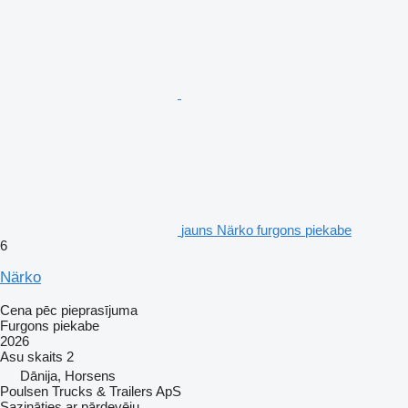
jauns Närko furgons piekabe
6
Närko
Cena pēc pieprasījuma
Furgons piekabe
2026
Asu skaits
2
Dānija, Horsens
Poulsen Trucks & Trailers ApS
Sazināties ar pārdevēju