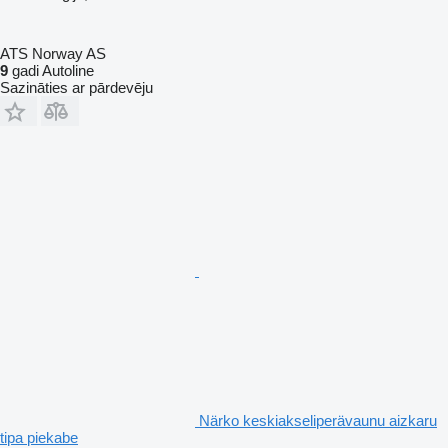
ATS Norway AS
9
gadi Autoline
Sazināties ar pārdevēju
Närko keskiakseliperävaunu aizkaru
tipa piekabe