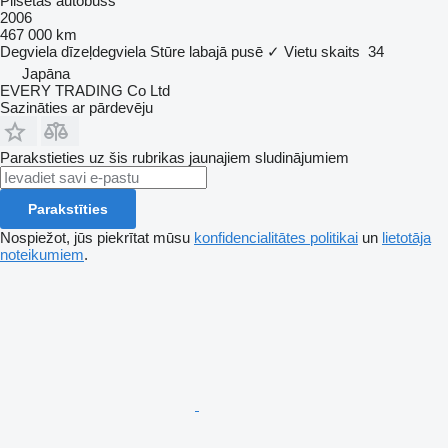
Pilsētas autobuss
2006
467 000 km
Degviela
dīzeļdegviela
Stūre labajā pusē
✓
Vietu skaits
34
Japāna
EVERY TRADING Co Ltd
Sazināties ar pārdevēju
Parakstieties uz šis rubrikas jaunajiem sludinājumiem
Parakstīties
Nospiežot, jūs piekrītat mūsu
konfidencialitātes politikai
un
lietotāja
noteikumiem
.