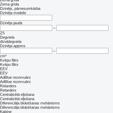
Zema grīda
Dzinējs, pārnesumkārba
Dzinēja modelis
Dzinēja jauda
–
ZS
Degviela
dīzeļdegviela
Dzinēja apjoms
–
cm³
Kvēpu filtrs
Kvēpu filtrs
EEV
EEV
AdBlue rezervuārs
AdBlue rezervuārs
Retarders
Retarders
Centralizētā eļļošana
Centralizētā eļļošana
Diferenciāļa bloķēšanas mehānisms
Diferenciāļa bloķēšanas mehānisms
Kabīne