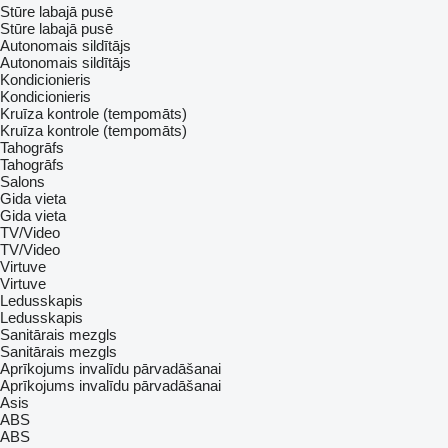
Stūre labajā pusē
Stūre labajā pusē
Autonomais sildītājs
Autonomais sildītājs
Kondicionieris
Kondicionieris
Kruīza kontrole (tempomāts)
Kruīza kontrole (tempomāts)
Tahogrāfs
Tahogrāfs
Salons
Gida vieta
Gida vieta
TV/Video
TV/Video
Virtuve
Virtuve
Ledusskapis
Ledusskapis
Sanitārais mezgls
Sanitārais mezgls
Aprīkojums invalīdu pārvadāšanai
Aprīkojums invalīdu pārvadāšanai
Asis
ABS
ABS