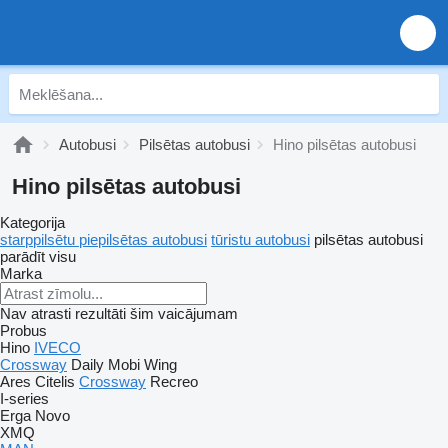
Autobusi
Pilsētas autobusi
Hino pilsētas autobusi
Hino pilsētas autobusi
Kategorija
starppilsētu piepilsētas autobusi
tūristu autobusi
pilsētas autobusi
parādīt visu
Marka
Nav atrasti rezultāti šim vaicājumam
Probus
Hino
IVECO
Crossway
Daily
Mobi
Wing
Ares
Citelis
Crossway
Recreo
I-series
Erga
Novo
XMQ