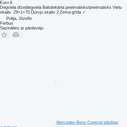
Euro 6
Degviela
dīzeļdegviela
Balstiekārta
pneimatisks/pneimatisks
Vietu
skaits
29+1+70
Durvju skaits
2
Zema grīda
✓
Polija, Józefin
Ferbus
Sazināties ar pārdevēju
Mercedes-Benz Conecto pilsētas