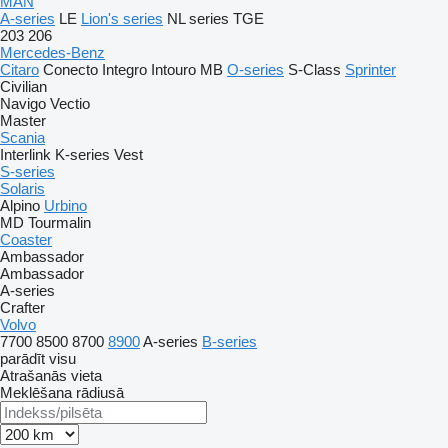
MAN
A-series
LE
Lion's series
NL series
TGE
203
206
Mercedes-Benz
Citaro
Conecto
Integro
Intouro
MB
O-series
S-Class
Sprinter
Civilian
Navigo
Vectio
Master
Scania
Interlink
K-series
Vest
S-series
Solaris
Alpino
Urbino
MD
Tourmalin
Coaster
Ambassador
Ambassador
A-series
Crafter
Volvo
7700
8500
8700
8900
A-series
B-series
parādīt visu
Atrašanās vieta
Meklēšana rādiusā