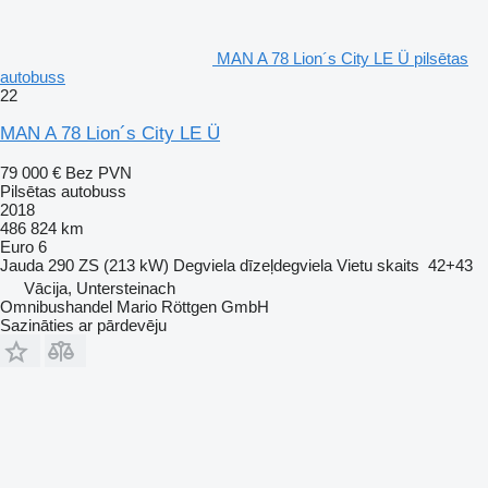
MAN A 78 Lion´s City LE Ü pilsētas
autobuss
22
MAN A 78 Lion´s City LE Ü
79 000 €
Bez PVN
Pilsētas autobuss
2018
486 824 km
Euro 6
Jauda
290 ZS (213 kW)
Degviela
dīzeļdegviela
Vietu skaits
42+43
Vācija, Untersteinach
Omnibushandel Mario Röttgen GmbH
Sazināties ar pārdevēju