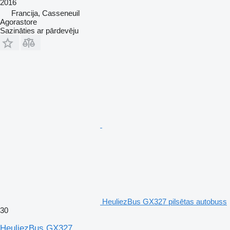
2016
Francija, Casseneuil
Agorastore
Sazināties ar pārdevēju
HeuliezBus GX327 pilsētas autobuss
30
HeuliezBus GX327