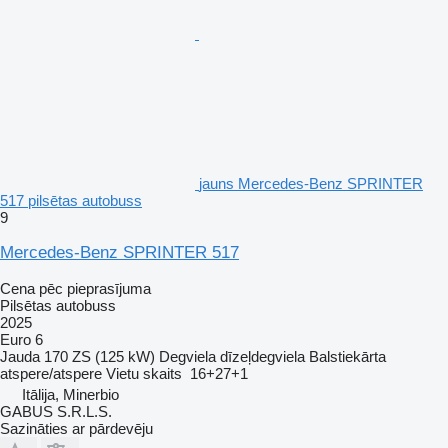
jauns Mercedes-Benz SPRINTER
517 pilsētas autobuss
9
Mercedes-Benz SPRINTER 517
Cena pēc pieprasījuma
Pilsētas autobuss
2025
Euro 6
Jauda
170 ZS (125 kW)
Degviela
dīzeļdegviela
Balstiekārta
atspere/atspere
Vietu skaits
16+27+1
Itālija, Minerbio
GABUS S.R.L.S.
Sazināties ar pārdevēju