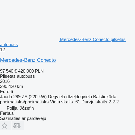
Mercedes-Benz Conecto pilsētas
autobuss
12
Mercedes-Benz Conecto
97 540 €
420 000 PLN
Pilsētas autobuss
2016
390 420 km
Euro 6
Jauda
299 ZS (220 kW)
Degviela
dīzeļdegviela
Balstiekārta
pneimatisks/pneimatisks
Vietu skaits
61
Durvju skaits
2-2-2
Polija, Józefin
Ferbus
Sazināties ar pārdevēju