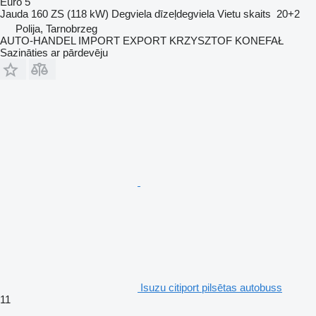
Euro 5
Jauda
160 ZS (118 kW)
Degviela
dīzeļdegviela
Vietu skaits
20+2
Polija, Tarnobrzeg
AUTO-HANDEL IMPORT EXPORT KRZYSZTOF KONEFAŁ
Sazināties ar pārdevēju
Isuzu citiport pilsētas autobuss
11