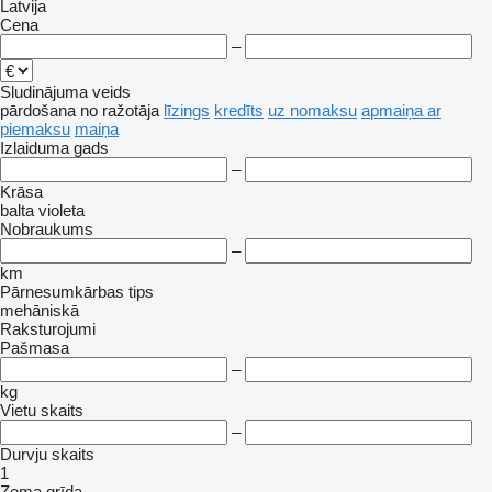
Latvija
Cena
–
Sludinājuma veids
pārdošana
no ražotāja
līzings
kredīts
uz nomaksu
apmaiņa ar
piemaksu
maiņa
Izlaiduma gads
–
Krāsa
balta
violeta
Nobraukums
–
km
Pārnesumkārbas tips
mehāniskā
Raksturojumi
Pašmasa
–
kg
Vietu skaits
–
Durvju skaits
1
Zema grīda