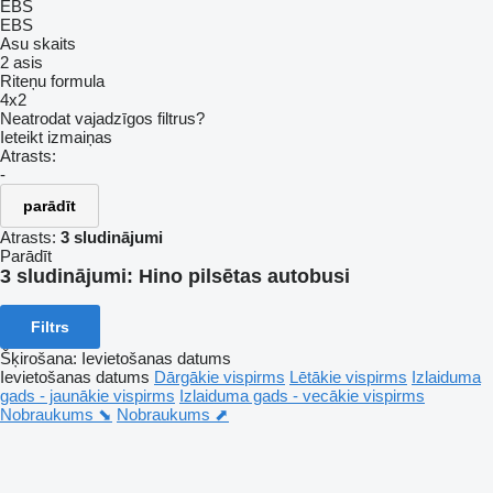
EBS
EBS
Asu skaits
2 asis
Riteņu formula
4x2
Neatrodat vajadzīgos filtrus?
Ieteikt izmaiņas
Atrasts:
-
parādīt
Atrasts:
3 sludinājumi
Parādīt
3 sludinājumi:
Hino pilsētas autobusi
Filtrs
Šķirošana
:
Ievietošanas datums
Ievietošanas datums
Dārgākie vispirms
Lētākie vispirms
Izlaiduma
gads - jaunākie vispirms
Izlaiduma gads - vecākie vispirms
Nobraukums ⬊
Nobraukums ⬈