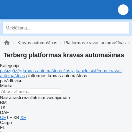
Kravas automašīnas
Platformas kravas automašīnas
Terberg platformas kravas automašīnas
Kategorija
pašizgāzēji
kravas automašīnas šasija
kabeļu sistēmas kravas
automašīnas
platformas kravas automašīnas
parādīt visu
Marka
Nav atrasti rezultāti šim vaicājumam
BM
TK
DAF
CF
LF
XB
XF
Cargo
FL