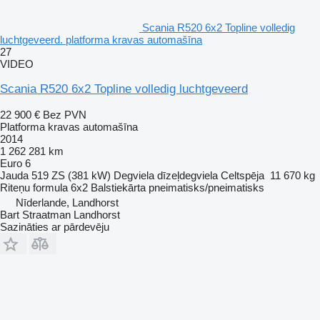
Scania R520 6x2 Topline volledig
luchtgeveerd. platforma kravas automašīna
27
VIDEO
Scania R520 6x2 Topline volledig luchtgeveerd
22 900 €
Bez PVN
Platforma kravas automašīna
2014
1 262 281 km
Euro 6
Jauda
519 ZS (381 kW)
Degviela
dīzeļdegviela
Celtspēja
11 670 kg
Riteņu formula
6x2
Balstiekārta
pneimatisks/pneimatisks
Nīderlande, Landhorst
Bart Straatman Landhorst
Sazināties ar pārdevēju