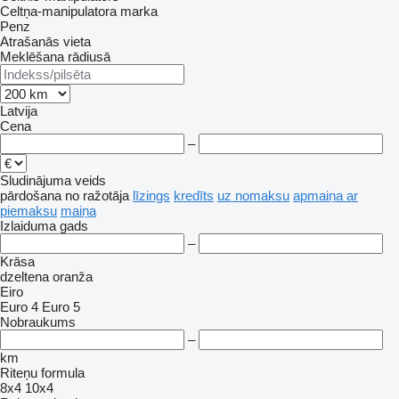
Celtņa-manipulatora marka
Penz
Atrašanās vieta
Meklēšana rādiusā
Latvija
Cena
–
Sludinājuma veids
pārdošana
no ražotāja
līzings
kredīts
uz nomaksu
apmaiņa ar
piemaksu
maiņa
Izlaiduma gads
–
Krāsa
dzeltena
oranža
Eiro
Euro 4
Euro 5
Nobraukums
–
km
Riteņu formula
8x4
10x4