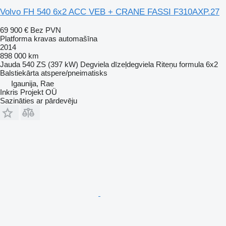
Volvo FH 540 6x2 ACC VEB + CRANE FASSI F310AXP.27
69 900 €
Bez PVN
Platforma kravas automašīna
2014
898 000 km
Jauda
540 ZS (397 kW)
Degviela
dīzeļdegviela
Riteņu formula
6x2
Balstiekārta
atspere/pneimatisks
Igaunija, Rae
Inkris Projekt OÜ
Sazināties ar pārdevēju