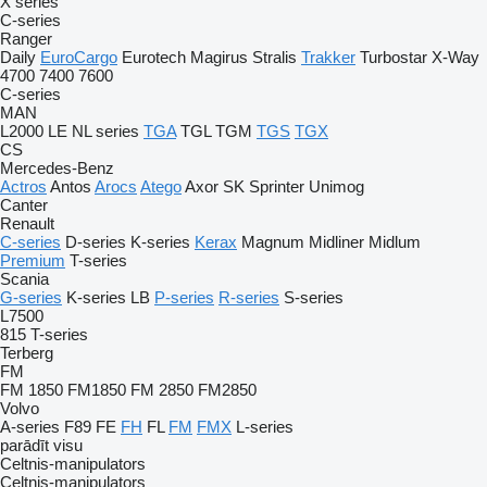
X series
C-series
Ranger
Daily
EuroCargo
Eurotech
Magirus
Stralis
Trakker
Turbostar
X-Way
4700
7400
7600
C-series
MAN
L2000
LE
NL series
TGA
TGL
TGM
TGS
TGX
CS
Mercedes-Benz
Actros
Antos
Arocs
Atego
Axor
SK
Sprinter
Unimog
Canter
Renault
C-series
D-series
K-series
Kerax
Magnum
Midliner
Midlum
Premium
T-series
Scania
G-series
K-series
LB
P-series
R-series
S-series
L7500
815
T-series
Terberg
FM
FM 1850
FM1850
FM 2850
FM2850
Volvo
A-series
F89
FE
FH
FL
FM
FMX
L-series
parādīt visu
Celtnis-manipulators
Celtnis-manipulators