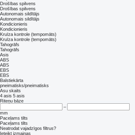
Drošības spilvens
Drošības spilvens
Autonomais sildītājs
Autonomais sildītājs
Kondicionieris
Kondicionieris
Kruīza kontrole (tempomāts)
Kruīza kontrole (tempomāts)
Tahogrāfs
Tahogrāfs
Asis
ABS
ABS
EBS
EBS
Balstiekārta
pneimatisks/pneimatisks
Asu skaits
4 asis
5 asis
Riteņu bāze
–
mm
Paceļams tilts
Paceļams tilts
Neatrodat vajadzīgos filtrus?
Ieteikt izmaiņas