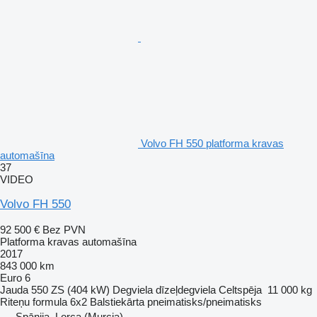
Volvo FH 550 platforma kravas
automašīna
37
VIDEO
Volvo FH 550
92 500 €
Bez PVN
Platforma kravas automašīna
2017
843 000 km
Euro 6
Jauda
550 ZS (404 kW)
Degviela
dīzeļdegviela
Celtspēja
11 000 kg
Riteņu formula
6x2
Balstiekārta
pneimatisks/pneimatisks
Spānija, Lorca (Murcia)