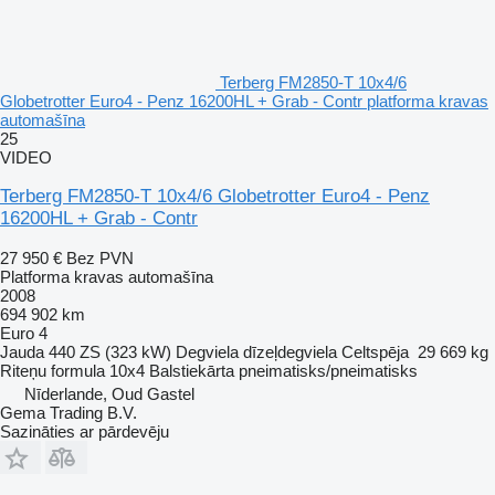
Terberg FM2850-T 10x4/6
Globetrotter Euro4 - Penz 16200HL + Grab - Contr platforma kravas
automašīna
25
VIDEO
Terberg FM2850-T 10x4/6 Globetrotter Euro4 - Penz
16200HL + Grab - Contr
27 950 €
Bez PVN
Platforma kravas automašīna
2008
694 902 km
Euro 4
Jauda
440 ZS (323 kW)
Degviela
dīzeļdegviela
Celtspēja
29 669 kg
Riteņu formula
10x4
Balstiekārta
pneimatisks/pneimatisks
Nīderlande, Oud Gastel
Gema Trading B.V.
Sazināties ar pārdevēju