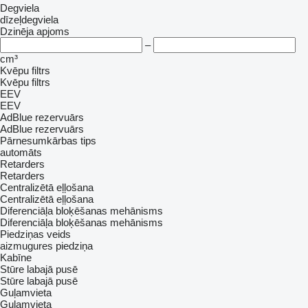
Degviela
dīzeļdegviela
Dzinēja apjoms
–
cm³
Kvēpu filtrs
Kvēpu filtrs
EEV
EEV
AdBlue rezervuārs
AdBlue rezervuārs
Pārnesumkārbas tips
automāts
Retarders
Retarders
Centralizētā eļļošana
Centralizētā eļļošana
Diferenciāļa bloķēšanas mehānisms
Diferenciāļa bloķēšanas mehānisms
Piedziņas veids
aizmugures piedziņa
Kabīne
Stūre labajā pusē
Stūre labajā pusē
Guļamvieta
Guļamvieta