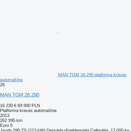
MAN TGM 26.290 platforma kravas
automašīna
26
MAN TGM 26.290
16 230 €
69 900 PLN
Platforma kravas automašīna
2013
262 995 km
Euro 5
Jauda
290 ZS (213 kW)
Degviela
dīzeļdegviela
Celtspēja
17 000 kg