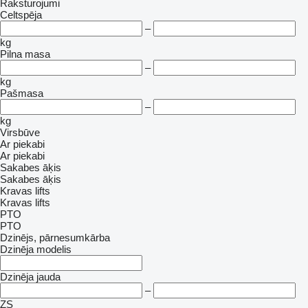
Raksturojumi
Celtspēja
–
kg
Pilna masa
–
kg
Pašmasa
–
kg
Virsbūve
Ar piekabi
Ar piekabi
Sakabes āķis
Sakabes āķis
Kravas lifts
Kravas lifts
PTO
PTO
Dzinējs, pārnesumkārba
Dzinēja modelis
Dzinēja jauda
–
ZS