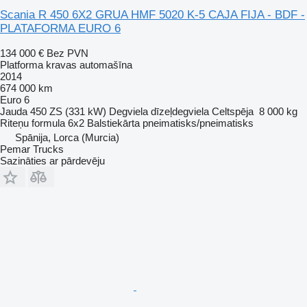
Scania R 450 6X2 GRUA HMF 5020 K-5 CAJA FIJA - BDF -
PLATAFORMA EURO 6
134 000 €
Bez PVN
Platforma kravas automašīna
2014
674 000 km
Euro 6
Jauda
450 ZS (331 kW)
Degviela
dīzeļdegviela
Celtspēja
8 000 kg
Riteņu formula
6x2
Balstiekārta
pneimatisks/pneimatisks
Spānija, Lorca (Murcia)
Pemar Trucks
Sazināties ar pārdevēju