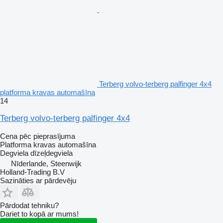
Terberg volvo-terberg palfinger 4x4
platforma kravas automašīna
14
Terberg volvo-terberg palfinger 4x4
Cena pēc pieprasījuma
Platforma kravas automašīna
Degviela
dīzeļdegviela
Nīderlande, Steenwijk
Holland-Trading B.V
Sazināties ar pārdevēju
Pārdodat tehniku?
Dariet to kopā ar mums!