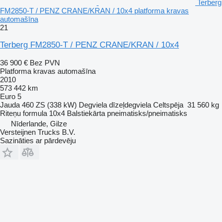
Terberg
FM2850-T / PENZ CRANE/KRAN / 10x4 platforma kravas
automašīna
21
Terberg FM2850-T / PENZ CRANE/KRAN / 10x4
36 900 €
Bez PVN
Platforma kravas automašīna
2010
573 442 km
Euro 5
Jauda
460 ZS (338 kW)
Degviela
dīzeļdegviela
Celtspēja
31 560 kg
Riteņu formula
10x4
Balstiekārta
pneimatisks/pneimatisks
Nīderlande, Gilze
Versteijnen Trucks B.V.
Sazināties ar pārdevēju