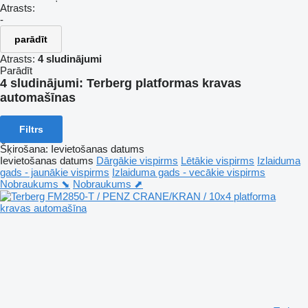
Atrasts:
-
parādīt
Atrasts:
4 sludinājumi
Parādīt
4 sludinājumi:
Terberg platformas kravas
automašīnas
Filtrs
Šķirošana
:
Ievietošanas datums
Ievietošanas datums
Dārgākie vispirms
Lētākie vispirms
Izlaiduma
gads - jaunākie vispirms
Izlaiduma gads - vecākie vispirms
Nobraukums ⬊
Nobraukums ⬈