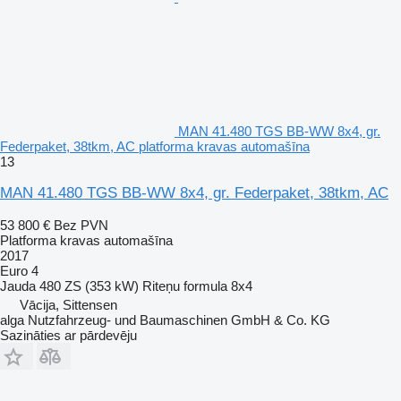
MAN 41.480 TGS BB-WW 8x4, gr.
Federpaket, 38tkm, AC platforma kravas automašīna
13
MAN 41.480 TGS BB-WW 8x4, gr. Federpaket, 38tkm, AC
53 800 €
Bez PVN
Platforma kravas automašīna
2017
Euro 4
Jauda
480 ZS (353 kW)
Riteņu formula
8x4
Vācija, Sittensen
alga Nutzfahrzeug- und Baumaschinen GmbH & Co. KG
Sazināties ar pārdevēju