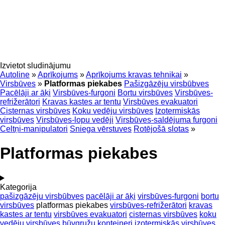
Izvietot sludinājumu
Autoline
»
Aprīkojums
»
Aprīkojums kravas tehnikai
»
Virsbūves
»
Platformas piekabes
Pašizgāzēju virsbūbves
Pacēlāji ar āķi
Virsbūves-furgoni
Bortu virsbūves
Virsbūves-
refrižerātori
Kravas kastes ar tentu
Virsbūves evakuatori
Cisternas virsbūves
Koku vedēju virsbūves
Izotermiskās
virsbūves
Virsbūves-lopu vedēji
Virsbūves-saldējuma furgoni
Celtņi-manipulatori
Sniega vērstuves
Rotējošā slotas
»
Platformas piekabes
Kategorija
pašizgāzēju virsbūbves
pacēlāji ar āķi
virsbūves-furgoni
bortu
virsbūves
platformas piekabes
virsbūves-refrižerātori
kravas
kastes ar tentu
virsbūves evakuatori
cisternas virsbūves
koku
vedēju virsbūves
būvgružu konteineri
izotermiskās virsbūves