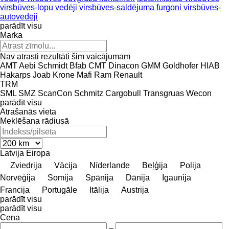
virsbūves-lopu vedēji
virsbūves-saldējuma furgoni
virsbūves-
autovedēji
parādīt visu
Marka
Nav atrasti rezultāti šim vaicājumam
AMT
Aebi Schmidt
Bfab
CMT
Dinacon
GMM
Goldhofer
HIAB
Hakarps
Joab
Krone
Mafi
Ram
Renault
TRM
SML
SMZ
ScanCon
Schmitz Cargobull
Transgruas
Wecon
parādīt visu
Atrašanās vieta
Meklēšana rādiusā
Latvija
Eiropa
Zviedrija
Vācija
Nīderlande
Beļģija
Polija
Norvēģija
Somija
Spānija
Dānija
Igaunija
Francija
Portugāle
Itālija
Austrija
parādīt visu
parādīt visu
Cena
–