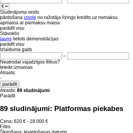
Sludinājuma veids
pārdošana
izsole
no ražotāja
līzings
kredīts
uz nomaksu
apmaiņa ar piemaksu
maiņa
parādīt visu
Stāvoklis
jauns
lietots
demonstrācijas
parādīt visu
Izlaiduma gads
–
Neatrodat vajadzīgos filtrus?
Ieteikt izmaiņas
Atrasts:
-
parādīt
Atrasts:
89 sludinājumi
Parādīt
89 sludinājumi:
Platformas piekabes
Cena:
620 € - 18 000 €
Filtrs
Šķirošana
:
Ievietošanas datums