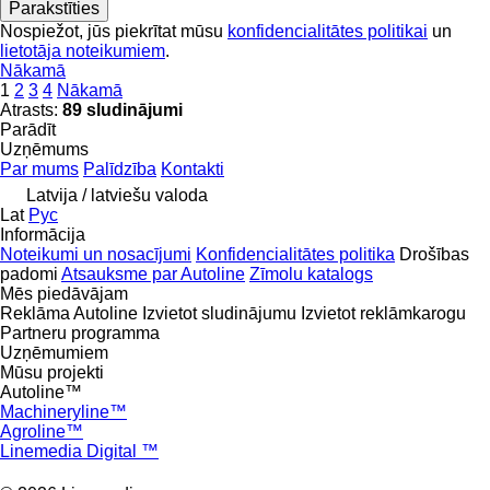
Parakstīties
Nospiežot, jūs piekrītat mūsu
konfidencialitātes politikai
un
lietotāja noteikumiem
.
Nākamā
1
2
3
4
Nākamā
Atrasts:
89 sludinājumi
Parādīt
Uzņēmums
Par mums
Palīdzība
Kontakti
Latvija / latviešu valoda
Lat
Рус
Informācija
Noteikumi un nosacījumi
Konfidencialitātes politika
Drošības
padomi
Atsauksme par Autoline
Zīmolu katalogs
Mēs piedāvājam
Reklāma Autoline
Izvietot sludinājumu
Izvietot reklāmkarogu
Partneru programma
Uzņēmumiem
Mūsu projekti
Autoline™
Machineryline™
Agroline™
Linemedia Digital ™