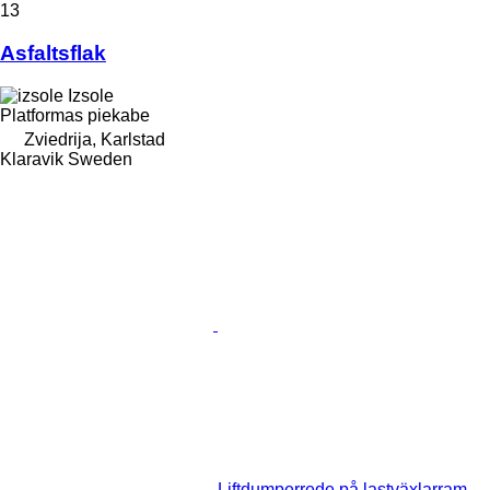
13
Asfaltsflak
Izsole
Platformas piekabe
Zviedrija, Karlstad
Klaravik Sweden
Liftdumperrede på lastväxlarram