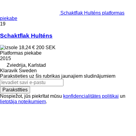
Schaktflak Hulténs platformas
piekabe
19
Schaktflak Hulténs
18,24 €
200 SEK
Platformas piekabe
2015
Zviedrija, Karlstad
Klaravik Sweden
Parakstieties uz šis rubrikas jaunajiem sludinājumiem
Parakstīties
Nospiežot, jūs piekrītat mūsu
konfidencialitātes politikai
un
lietotāja noteikumiem
.