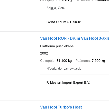
Celtspēja
32 150 kg
Balstiekārta
hidraulis
Beļģija, Genk
BVBA OPTIMA TRUCKS
Van Hool ROR - Drum Van Hool 3-axle f
Platforma puspiekabe
2002
Celtspēja
31 100 kg
Pašmasa
7 900 kg
Nīderlande, Lamswaarde
P. Mostert Import-Export B.V.
Van Hool Turbo's Hoet