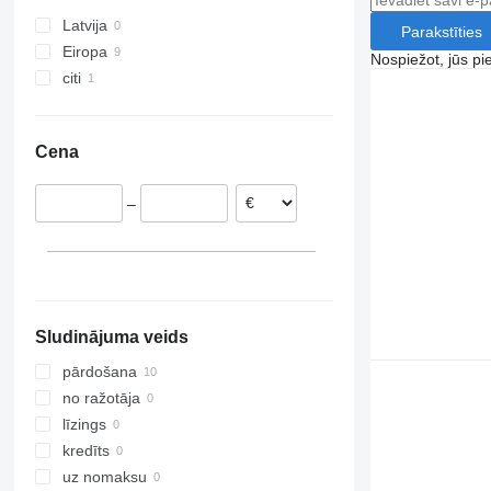
Latvija
Parakstīties
Eiropa
Nospiežot, jūs pi
citi
Nīderlande
Beļģija
Ukraina
Cena
–
Sludinājuma veids
pārdošana
no ražotāja
līzings
kredīts
uz nomaksu