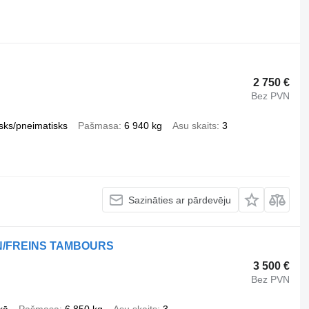
2 750 €
Bez PVN
sks/pneimatisks
Pašmasa
6 940 kg
Asu skaits
3
Sazināties ar pārdevēju
N/FREINS TAMBOURS
3 500 €
Bez PVN