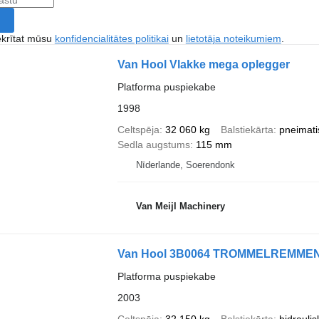
ekrītat mūsu
konfidencialitātes politikai
un
lietotāja noteikumiem
.
Van Hool Vlakke mega oplegger
Platforma puspiekabe
1998
Celtspēja
32 060 kg
Balstiekārta
pneimati
Sedla augstums
115 mm
Nīderlande, Soerendonk
Van Meijl Machinery
Van Hool 3B0064 TROMMELREMME
Platforma puspiekabe
2003