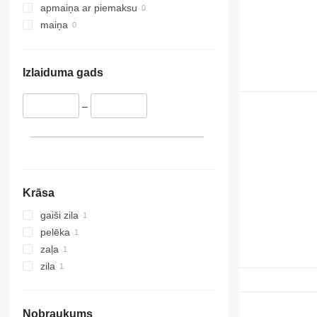
apmaiņa ar piemaksu
maiņa
Izlaiduma gads
–
Krāsa
gaiši zila
pelēka
zaļa
zila
Nobraukums