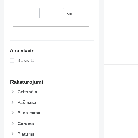
–
km
Asu skaits
3 asis
Raksturojumi
Celtspēja
Pašmasa
Pilna masa
Garums
Platums