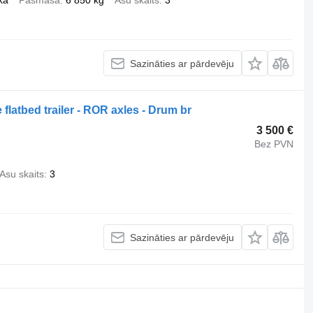
kā
Pašmasa
6 850 kg
Asu skaits
3
Sazināties ar pārdevēju
latbed trailer - ROR axles - Drum br
3 500 €
Bez PVN
Asu skaits
3
Sazināties ar pārdevēju