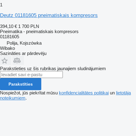
1
Deutz 01181605 pneimatiskais kompresors
394,10 €
1 700 PLN
Pneimatika - pneimatiskais kompresors
01181605
Polija, Kojszówka
Wibako
Sazināties ar pārdevēju
Parakstieties uz šis rubrikas jaunajiem sludinājumiem
Parakstīties
Nospiežot, jūs piekrītat mūsu
konfidencialitātes politikai
un
lietotāja
noteikumiem
.