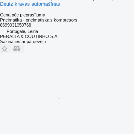
Deutz kravas automašīnas
Cena pēc pieprasījuma
Pneimatika - pneimatiskais kompresors
8699031050768
Portugāle, Leiria
PERALTA & COUTINHO S.A.
Sazināties ar pārdevēju