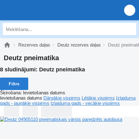
Rezerves daļas
Deutz rezerves daļas
Deutz pneimati
Deutz pneimatika
8 sludinājumi:
Deutz pneimatika
Filtrs
Šķirošana
:
Ievietošanas datums
Ievietošanas datums
Dārgākie vispirms
Lētākie vispirms
Izlaiduma
gads - jaunākie vispirms
Izlaiduma gads - vecākie vispirms