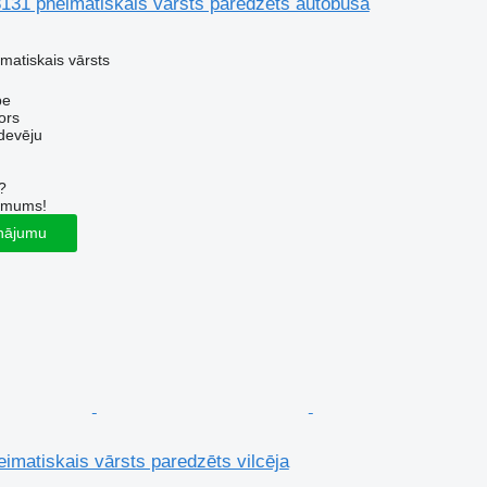
131 pneimatiskais vārsts paredzēts autobusa
matiskais vārsts
pe
ors
devēju
?
r mums!
inājumu
imatiskais vārsts paredzēts vilcēja