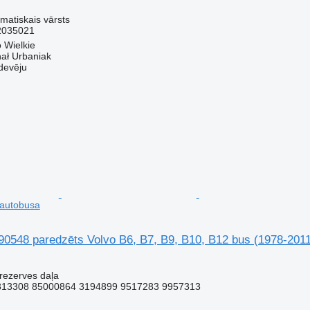
matiskais vārsts
2035021
o Wielkie
hał Urbaniak
devēju
 autobusa
90548 paredzēts Volvo B6, B7, B9, B10, B12 bus (1978-201
 rezerves daļa
313308 85000864 3194899 9517283 9957313