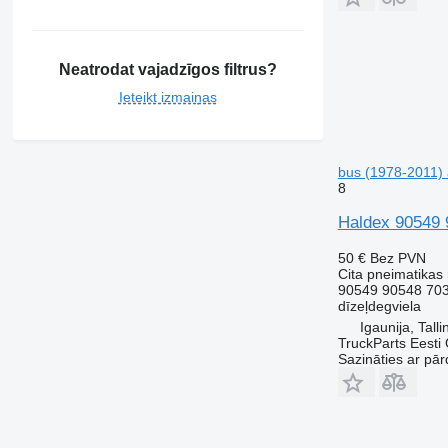
Neatrodat vajadzīgos filtrus?
Ieteikt izmaiņas
bus (1978-2011)
8
Haldex 90549 
50 €
Bez PVN
Cita pneimatikas
90549 90548 70
dīzeļdegviela
Igaunija, Talli
TruckParts Eesti
Sazināties ar pār