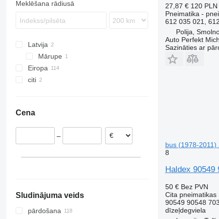
Meklēšana rādiusā
27,87 €
120 PLN
TGX
Integro
Midliner
F89
Pneimatika - pnei
612 035 021, 61
Intouro
Midlum
FE
Polija, Smoln
LK
Premium
FH
Auto Perfekt Mic
Latvija
MB
T-series
FL
Sazināties ar pār
Mārupe
O-series
FM
Eiropa
Sprinter
FMX
citi
Igaunija
Tourismo
G-series
Polija
Ukraina
Travego
N-series
Rumānija
Unimog
VNL
Cena
Lietuva
Vario
Vācija
Vito
–
Spānija
bus (1978-2011)
Lielbritānija
8
Haldex 90549 
50 €
Bez PVN
Cita pneimatikas
Sludinājuma veids
90549 90548 70
dīzeļdegviela
pārdošana