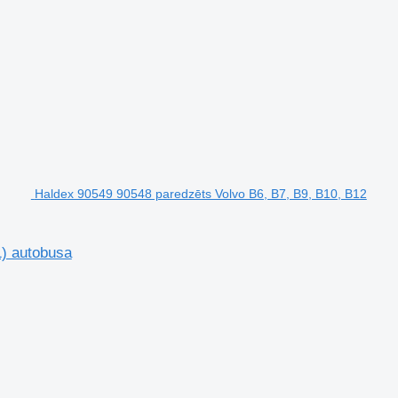
Haldex 90549 90548 paredzēts Volvo B6, B7, B9, B10, B12
1) autobusa