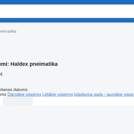
eimatika
umi:
Haldex pneimatika
 €
tošanas datums
tums
Dārgākie vispirms
Lētākie vispirms
Izlaiduma gads - jaunākie vispi