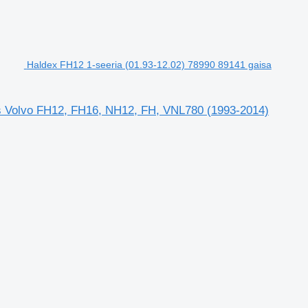
Haldex FH12 1-seeria (01.93-12.02) 78990 89141 gaisa
ts Volvo FH12, FH16, NH12, FH, VNL780 (1993-2014)