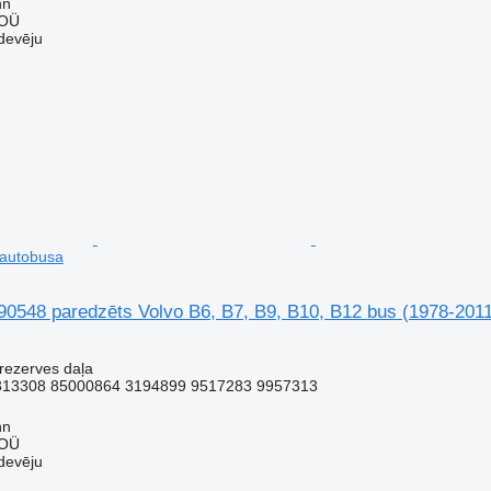
nn
 OÜ
devēju
 autobusa
90548 paredzēts Volvo B6, B7, B9, B10, B12 bus (1978-201
 rezerves daļa
313308 85000864 3194899 9517283 9957313
nn
 OÜ
devēju