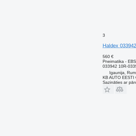
3
Haldex 033942
560 €
Pneimatika - EBS
033942 10R-033
Igaunija, Ru
KB AUTO EESTI
Sazināties ar pār