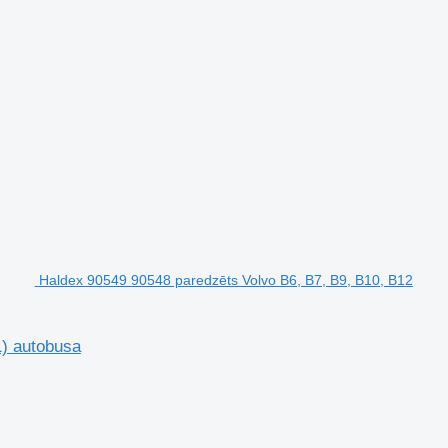
Haldex 90549 90548 paredzēts Volvo B6, B7, B9, B10, B12
1) autobusa