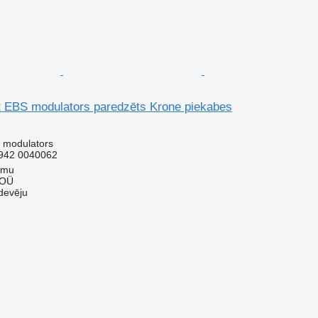
 EBS modulators paredzēts Krone piekabes
 modulators
942 0040062
mmu
 OÜ
devēju