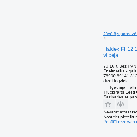
žāvētājs paredzē
4
Haldex FH12 1
vilcēja
70,16 €
Bez PVN
Pneimatika - gais
78990 89141 81
dīzeļdegviela
Igaunija, Talli
TruckParts Eesti
Sazināties ar pār
Nevarat atrast r
Nosūtiet pieteikum
Pasūtīt rezerves 