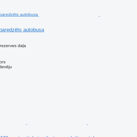
paredzēts autobusa
 rezerves daļa
ors
devēju