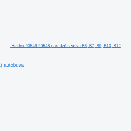
Haldex 90549 90548 paredzēts Volvo B6, B7, B9, B10, B12
1) autobusa