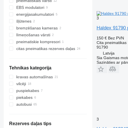
pneimatiskais vārsti
EBS modulatori
energijasakumulatori
3
šļūtenes
Haldex 91790 
bremzēšanas kameras
līmeņošanas vārsti
150 €
Bez PVN
pneimatiskie kompresori
Cita pneimatikas
91790
citas pneimatikas rezerves daļas
Latvija
Sia Gaismas mot
Sazināties ar pār
Tehnikas kategorija
kravas automašīnas
vilcēji
puspiekabes
piekabes
autobusi
3
Rezerves daļas tips