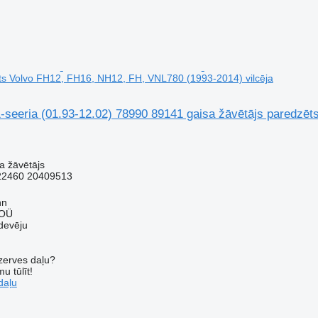
ts Volvo FH12, FH16, NH12, FH, VNL780 (1993-2014) vilcēja
-seeria (01.93-12.02) 78990 89141 gaisa žāvētājs paredzē
a žāvētājs
22460 20409513
nn
 OÜ
devēju
ezerves daļu?
u tūlīt!
daļu