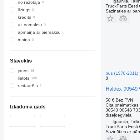
Igaunija, Talli
no ražotāja
TruckParts Eesti
līzings
Sazināties ar pār
kredīts
uz nomaksu
apmaiņa ar piemaksu
maiņa
Stāvoklis
jauns
bus (1978-2011)
8
lietots
restaurēts
Haldex 90549 
50 €
Bez PVN
Cita pneimatikas
Izlaiduma gads
90549 90548 70
dīzeļdegviela
Igaunija, Talli
–
TruckParts Eesti
Sazināties ar pār