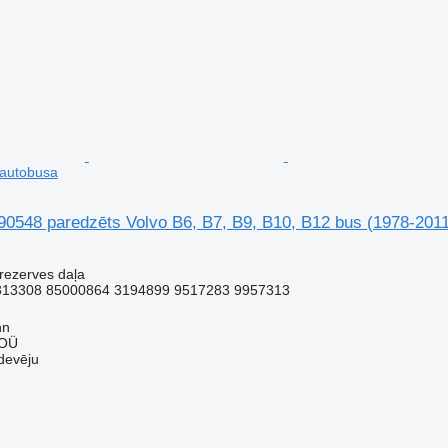
 autobusa
90548 paredzēts Volvo B6, B7, B9, B10, B12 bus (1978-201
 rezerves daļa
313308 85000864 3194899 9517283 9957313
nn
 OÜ
devēju