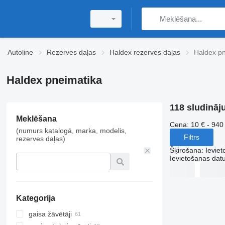
Autoline
Rezerves daļas
Haldex rezerves daļas
Haldex pn
Haldex pneimatika
118 sludināj
Meklēšana
Cena:
10 € - 940
(numurs katalogā, marka, modelis,
Filtrs
rezerves daļas)
Šķirošana
:
Ievie
Ievietošanas da
Kategorija
gaisa žāvētāji