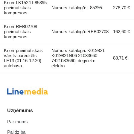
Knorr LK1524 I-85395
pneimatiskais
Numurs katalogā: I-85395
278,70 €
kompresors
Knorr REB02708
pneimatiskais
Numurs katalogā: REB02708
162,60 €
kompresors
Knorr pneimatiskais
Numurs katalogā: K019821
vārsts paredzēts
K019821N06 21083660
88,71 €
LE13 (01.16-12.20)
7421083660, degviela:
autobusa
elektro
Uzņēmums
Par mums
Palīdzība