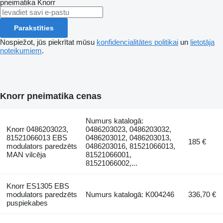
pneimatika
Knorr
Parakstīties
Nospiežot, jūs piekrītat mūsu
konfidencialitātes politikai
un
lietotāja
noteikumiem
.
Knorr pneimatika cenas
Numurs katalogā:
Knorr 0486203023,
0486203023, 0486203032,
81521066013 EBS
0486203012, 0486203013,
185 €
modulators paredzēts
0486203016, 81521066013,
MAN vilcēja
81521066001,
81521066002,...
Knorr ES1305 EBS
modulators paredzēts
Numurs katalogā: K004246
336,70 €
puspiekabes