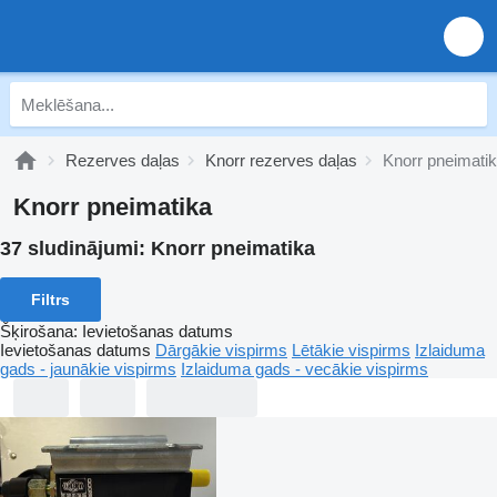
Rezerves daļas
Knorr rezerves daļas
Knorr pneimati
Knorr pneimatika
37 sludinājumi:
Knorr pneimatika
Filtrs
Šķirošana
:
Ievietošanas datums
Ievietošanas datums
Dārgākie vispirms
Lētākie vispirms
Izlaiduma
gads - jaunākie vispirms
Izlaiduma gads - vecākie vispirms