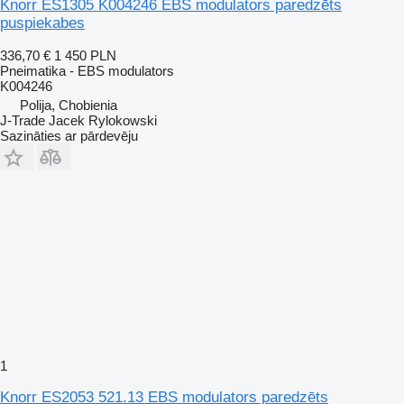
Knorr ES1305 K004246 EBS modulators paredzēts
puspiekabes
336,70 €
1 450 PLN
Pneimatika - EBS modulators
K004246
Polija, Chobienia
J-Trade Jacek Rylokowski
Sazināties ar pārdevēju
1
Knorr ES2053 521.13 EBS modulators paredzēts