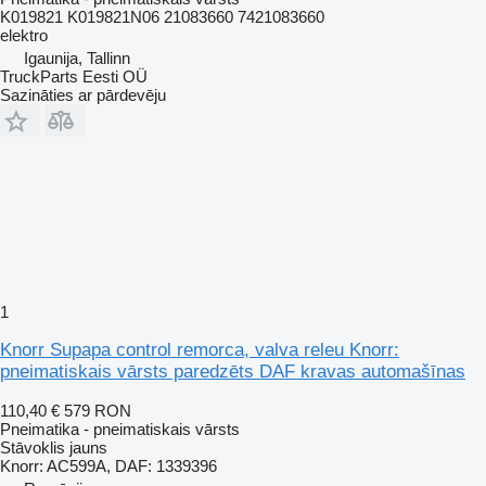
K019821 K019821N06 21083660 7421083660
elektro
Igaunija, Tallinn
TruckParts Eesti OÜ
Sazināties ar pārdevēju
1
Knorr Supapa control remorca, valva releu Knorr:
pneimatiskais vārsts paredzēts DAF kravas automašīnas
110,40 €
579 RON
Pneimatika - pneimatiskais vārsts
Stāvoklis
jauns
Knorr: AC599A, DAF: 1339396