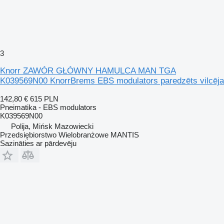
3
Knorr ZAWÓR GŁÓWNY HAMULCA MAN TGA
K039569N00 KnorrBrems EBS modulators paredzēts vilcēja
142,80 €
615 PLN
Pneimatika - EBS modulators
K039569N00
Polija, Mińsk Mazowiecki
Przedsiębiorstwo Wielobranżowe MANTIS
Sazināties ar pārdevēju