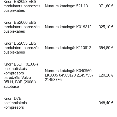
Knorr ES2053 EBS
modulators paredzēts
Numurs katalogā: 521.13
371,60 €
puspiekabes
Knorr ES2060 EBS
modulators paredzēts
Numurs katalogā: K019312
325,10 €
puspiekabes
Knorr ES2095 EBS
modulators paredzēts
Numurs katalogā: K110612
394,80 €
puspiekabes
Knorr B5LH (01.08-)
pneimatiskais
Numurs katalogā: K040960
kompresors
LK8905 04909170 21457557
120,16 €
paredzēts Volvo
21458795
B5LH, B0E (2008-)
autobusa
Knorr D7E
pneimatiskais
348,40 €
kompresors