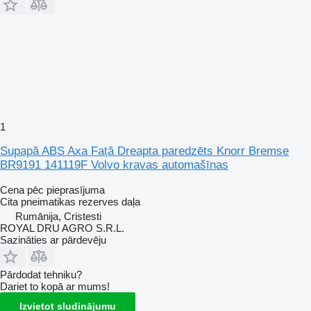
1
Supapă ABS Axa Față Dreapta paredzēts Knorr Bremse
BR9191 141119F Volvo kravas automašīnas
Cena pēc pieprasījuma
Cita pneimatikas rezerves daļa
Rumānija, Cristesti
ROYAL DRU AGRO S.R.L.
Sazināties ar pārdevēju
Pārdodat tehniku?
Dariet to kopā ar mums!
Izvietot sludinājumu