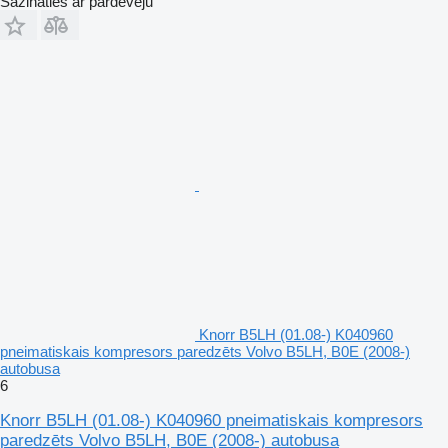
Sazināties ar pārdevēju
Knorr B5LH (01.08-) K040960
pneimatiskais kompresors paredzēts Volvo B5LH, B0E (2008-)
autobusa
6
Knorr B5LH (01.08-) K040960 pneimatiskais kompresors
paredzēts Volvo B5LH, B0E (2008-) autobusa