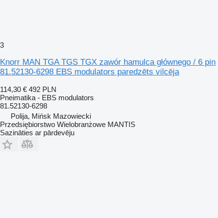
3
Knorr MAN TGA TGS TGX zawór hamulca głównego / 6 pin
81.52130-6298 EBS modulators paredzēts vilcēja
114,30 €
492 PLN
Pneimatika - EBS modulators
81.52130-6298
Polija, Mińsk Mazowiecki
Przedsiębiorstwo Wielobranżowe MANTIS
Sazināties ar pārdevēju