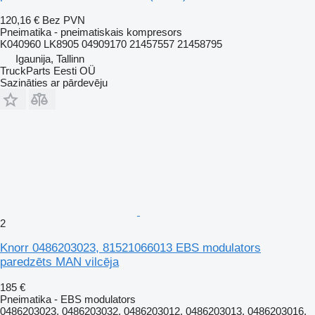
120,16 €
Bez PVN
Pneimatika - pneimatiskais kompresors
K040960 LK8905 04909170 21457557 21458795
Igaunija, Tallinn
TruckParts Eesti OÜ
Sazināties ar pārdevēju
2
Knorr 0486203023, 81521066013 EBS modulators
paredzēts MAN vilcēja
185 €
Pneimatika - EBS modulators
0486203023, 0486203032, 0486203012, 0486203013, 0486203016,