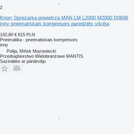
2
Knorr Sprężarka powietrza MAN LM L2000 M2000 D0836
inny pneimatiskais kompresors paredzēts vilcēja
142,80 €
615 PLN
Pneimatika - pneimatiskais kompresors
inny
Polija, Mińsk Mazowiecki
Przedsiębiorstwo Wielobranżowe MANTIS
Sazināties ar pārdevēju