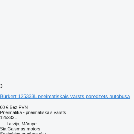
3
Bürkert 125333L pneimatiskais vārsts paredzēts autobusa
60 €
Bez PVN
Pneimatika - pneimatiskais vārsts
125333L
Latvija, Mārupe
Sia Gaismas motors
Sazināties ar pārdevēju