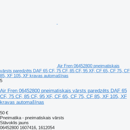
Air Fren 06452800 pneimatiskais
vārsts paredzēts DAF 65 CF, 75 CF, 85 CF, 95 XF, CF 65, CF 75, CF
85, XF 105, XF kravas automašīnas
5
Air Fren 06452800 pneimatiskais vārsts paredzēts DAF 65
CF, 75 CF, 85 CF, 95 XF, CF 65, CF 75, CF 85, XF 105, XF
kravas automašīnas
50 €
Pneimatika - pneimatiskais vārsts
Stāvoklis
jauns
06452800 1607416, 1612054