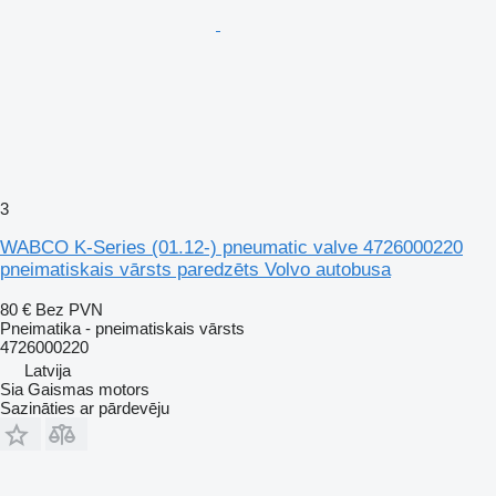
3
WABCO K-Series (01.12-) pneumatic valve 4726000220
pneimatiskais vārsts paredzēts Volvo autobusa
80 €
Bez PVN
Pneimatika - pneimatiskais vārsts
4726000220
Latvija
Sia Gaismas motors
Sazināties ar pārdevēju