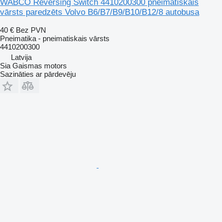
WABCO Reversing Switch 4410200300 pneimatiskais
vārsts paredzēts Volvo B6/B7/B9/B10/B12/8 autobusa
40 €
Bez PVN
Pneimatika - pneimatiskais vārsts
4410200300
Latvija
Sia Gaismas motors
Sazināties ar pārdevēju