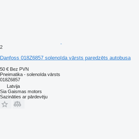
2
Danfoss 018Z6857 solenoīda vārsts paredzēts autobusa
50 €
Bez PVN
Pneimatika - solenoīda vārsts
018Z6857
Latvija
Sia Gaismas motors
Sazināties ar pārdevēju