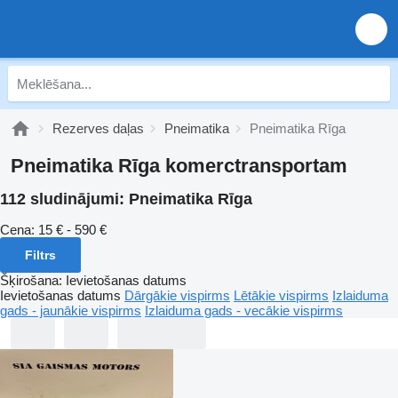
Rezerves daļas
Pneimatika
Pneimatika Rīga
Pneimatika Rīga komerctransportam
112 sludinājumi:
Pneimatika Rīga
Cena:
15 € - 590 €
Filtrs
Šķirošana
:
Ievietošanas datums
Ievietošanas datums
Dārgākie vispirms
Lētākie vispirms
Izlaiduma
gads - jaunākie vispirms
Izlaiduma gads - vecākie vispirms