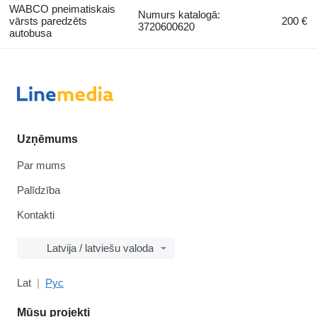
WABCO pneimatiskais
Numurs katalogā:
vārsts paredzēts
200 €
3720600620
autobusa
Uzņēmums
Par mums
Palīdzība
Kontakti
Latvija / latviešu valoda
Lat
Рус
Mūsu projekti