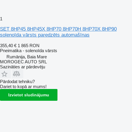
1
SET 8HP45 8HP45X 8HP70 8HP70H 8HP70X 8HP90
solenoīda vārsts paredzēts automašīnas
355,40 €
1 865 RON
Pneimatika - solenoīda vārsts
Rumānija, Baia Mare
MOROGEC AUTO SRL
Sazināties ar pārdevēju
Pārdodat tehniku?
Dariet to kopā ar mums!
Izvietot sludinājumu