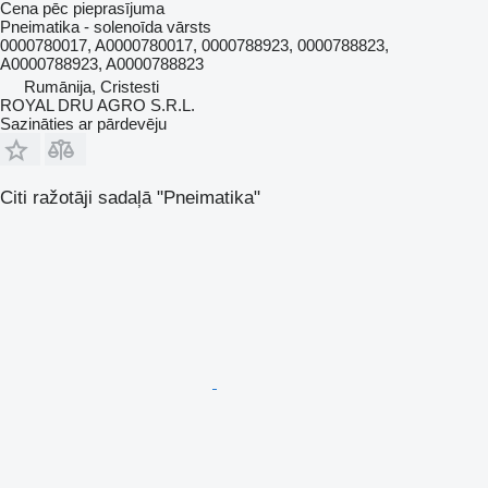
Cena pēc pieprasījuma
Pneimatika - solenoīda vārsts
0000780017, A0000780017, 0000788923, 0000788823,
A0000788923, A0000788823
Rumānija, Cristesti
ROYAL DRU AGRO S.R.L.
Sazināties ar pārdevēju
Citi ražotāji sadaļā "Pneimatika"