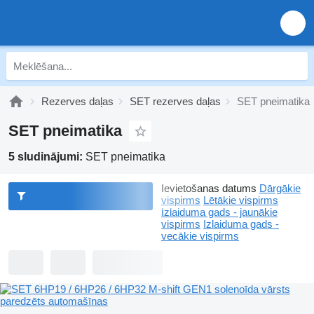
Rezerves daļas
SET rezerves daļas
SET pneimatika
SET pneimatika
5 sludinājumi:
SET pneimatika
Ievietošanas datums
Dārgākie
vispirms
Lētākie vispirms
Izlaiduma gads - jaunākie
vispirms
Izlaiduma gads -
vecākie vispirms