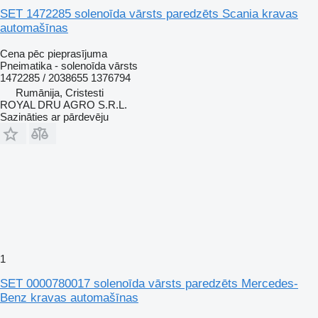
SET 1472285 solenoīda vārsts paredzēts Scania kravas
automašīnas
Cena pēc pieprasījuma
Pneimatika - solenoīda vārsts
1472285 / 2038655 1376794
Rumānija, Cristesti
ROYAL DRU AGRO S.R.L.
Sazināties ar pārdevēju
1
SET 0000780017 solenoīda vārsts paredzēts Mercedes-
Benz kravas automašīnas