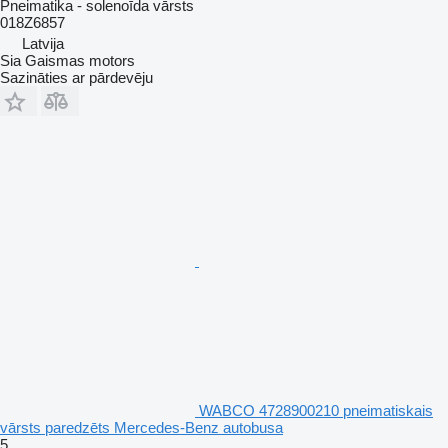
Pneimatika - solenoīda vārsts
018Z6857
Latvija
Sia Gaismas motors
Sazināties ar pārdevēju
WABCO 4728900210 pneimatiskais
vārsts paredzēts Mercedes-Benz autobusa
5