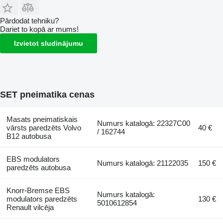
Pārdodat tehniku?
Dariet to kopā ar mums!
Izvietot sludinājumu
SET pneimatika cenas
Masats pneimatiskais
Numurs katalogā: 22327C00
vārsts paredzēts Volvo
40 €
/ 162744
B12 autobusa
EBS modulators
Numurs katalogā: 21122035
150 €
paredzēts autobusa
Knorr-Bremse EBS
Numurs katalogā:
modulators paredzēts
130 €
5010612854
Renault vilcēja