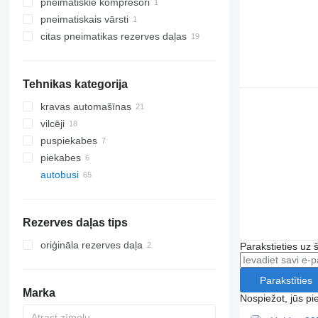
pneimatiskie kompresori
pneimatiskais vārsti
citas pneimatikas rezerves daļas
Tehnikas kategorija
kravas automašīnas
vilcēji
puspiekabes
piekabes
autobusi
Rezerves daļas tips
oriģināla rezerves daļa
Parakstieties uz 
Parakstīties
Marka
Nospiežot, jūs pi