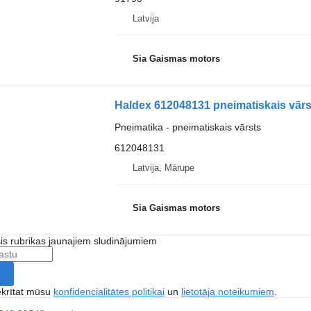
Latvija
Sia Gaismas motors
Haldex 612048131 pneimatiskais vārs
Pneimatika - pneimatiskais vārsts
612048131
Latvija, Mārupe
Sia Gaismas motors
šis rubrikas jaunajiem sludinājumiem
ekrītat mūsu
konfidencialitātes politikai
un
lietotāja noteikumiem
.