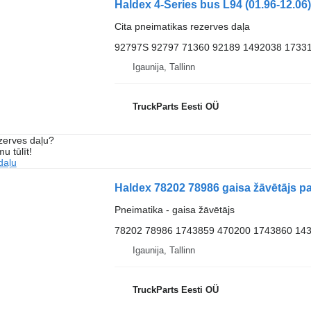
Cita pneimatikas rezerves daļa
92797S 92797 71360 92189 1492038 1733
Igaunija, Tallinn
TruckParts Eesti OÜ
ezerves daļu?
u tūlīt!
daļu
Haldex 78202 78986 gaisa žāvētājs p
Pneimatika - gaisa žāvētājs
78202 78986 1743859 470200 1743860 14
Igaunija, Tallinn
TruckParts Eesti OÜ