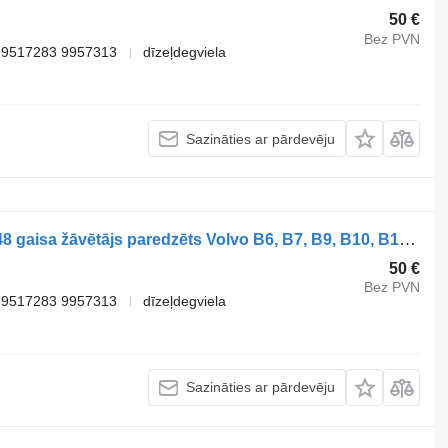
50 €
Bez PVN
 9517283 9957313
dīzeļdegviela
Sazināties ar pārdevēju
Haldex B12B (01.97-12.11) 90549 90548 gaisa žāvētājs paredzēts Volvo B6, B7, B9, B10, B12 bus (1978-2011) autobusa
50 €
Bez PVN
 9517283 9957313
dīzeļdegviela
Sazināties ar pārdevēju