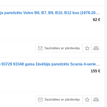
Haldex B9 (01.02-) 93097 gaisa žāvētājs paredzēts Volvo B6, B7, B9, B10, B12 bus (1978-2011) autobusa
62 €
Sazināties ar pārdevēju
Haldex 4-Series bus K94 (01.96-12.06) 93729 93348 gaisa žāvētājs paredzēts Scania 4-series bus (1995-2006) autobusa
155 €
Sazināties ar pārdevēju