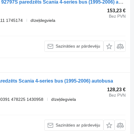
Haldex 4-Series bus L94 (01.96-12.06) 92797S paredzēts Scania 4-series bus (1995-2006) autobusa
153,23 €
Bez PVN
111 1745174
dīzeļdegviela
Sazināties ar pārdevēju
aredzēts Scania 4-series bus (1995-2006) autobusa
128,23 €
Bez PVN
30391 478225 1430958
dīzeļdegviela
Sazināties ar pārdevēju