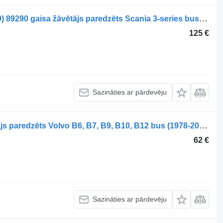
Haldex 3-series bus K113 (01.88-12.99) 89290 gaisa žāvētājs paredzēts Scania 3-series bus (1988-1999) autobusa
125 €
Sazināties ar pārdevēju
Haldex B9 (01.02-) 93097 gaisa žāvētājs paredzēts Volvo B6, B7, B9, B10, B12 bus (1978-2011) autobusa
62 €
Sazināties ar pārdevēju