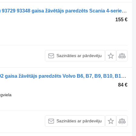
Haldex 4-Series bus K94 (01.96-12.06) 93729 93348 gaisa žāvētājs paredzēts Scania 4-series bus (1995-2006) autobusa
155 €
Sazināties ar pārdevēju
Haldex B12B (01.97-12.11) 90548 89292 gaisa žāvētājs paredzēts Volvo B6, B7, B9, B10, B12 bus (1978-2011) autobusa
84 €
gviela
Sazināties ar pārdevēju