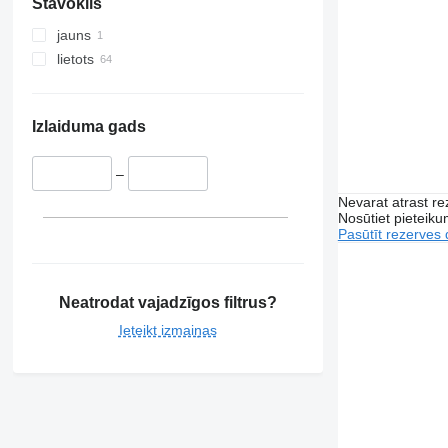
Stāvoklis
jauns
lietots
Izlaiduma gads
–
Nevarat atrast r
Nosūtiet pieteikum
Pasūtīt rezerves 
Neatrodat vajadzīgos filtrus?
Ieteikt izmaiņas