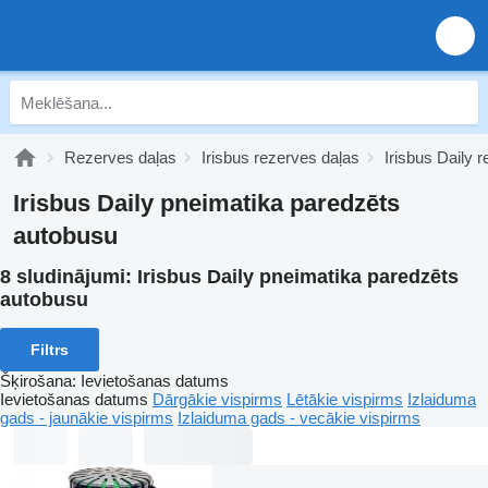
Rezerves daļas
Irisbus rezerves daļas
Irisbus Daily 
Irisbus Daily pneimatika paredzēts
autobusu
8 sludinājumi:
Irisbus Daily pneimatika paredzēts
autobusu
Filtrs
Šķirošana
:
Ievietošanas datums
Ievietošanas datums
Dārgākie vispirms
Lētākie vispirms
Izlaiduma
gads - jaunākie vispirms
Izlaiduma gads - vecākie vispirms