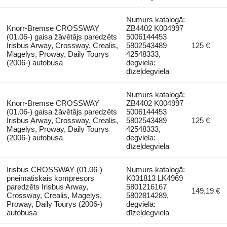
Numurs katalogā:
Knorr-Bremse CROSSWAY
ZB4402 K004997
(01.06-) gaisa žāvētājs paredzēts
5006144453
Irisbus Arway, Crossway, Crealis,
5802543489
125 €
Magelys, Proway, Daily Tourys
42548333,
(2006-) autobusa
degviela:
dīzeļdegviela
Numurs katalogā:
Knorr-Bremse CROSSWAY
ZB4402 K004997
(01.06-) gaisa žāvētājs paredzēts
5006144453
Irisbus Arway, Crossway, Crealis,
5802543489
125 €
Magelys, Proway, Daily Tourys
42548333,
(2006-) autobusa
degviela:
dīzeļdegviela
Irisbus CROSSWAY (01.06-)
Numurs katalogā:
pneimatiskais kompresors
K031813 LK4969
paredzēts Irisbus Arway,
5801216167
149,19 €
Crossway, Crealis, Magelys,
5802814289,
Proway, Daily Tourys (2006-)
degviela:
autobusa
dīzeļdegviela