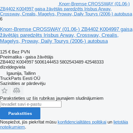
Knorr-Bremse CROSSWAY (01.06-)
ZB4402 K004997 gaisa žāvētājs paredzēts Irisbus Arway,
Crossway, Crealis, Magelys, Proway, Daily Tourys (2006-) autobusa
6
Knorr-Bremse CROSSWAY (01.06-) ZB4402 K004997 gaisa
žāvētājs paredzēts Irisbus Arway, Crossway, Crealis,
Magelys, Proway, Daily Tourys (2006-) autobusa
125 €
Bez PVN
Pneimatika - gaisa žāvētājs
ZB4402 K004997 5006144453 5802543489 42548333
dīzeļdegviela
Igaunija, Tallinn
TruckParts Eesti OÜ
Sazināties ar pārdevēju
Parakstieties uz šis rubrikas jaunajiem sludinājumiem
Parakstīties
Nospiežot, jūs piekrītat mūsu
konfidencialitātes politikai
un
lietotāja
noteikumiem
.