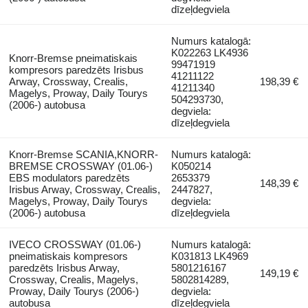
dīzeļdegviela
Numurs katalogā:
K022263 LK4936
Knorr-Bremse pneimatiskais
99471919
kompresors paredzēts Irisbus
41211122
Arway, Crossway, Crealis,
198,39 €
41211340
Magelys, Proway, Daily Tourys
504293730,
(2006-) autobusa
degviela:
dīzeļdegviela
Knorr-Bremse SCANIA,KNORR-
Numurs katalogā:
BREMSE CROSSWAY (01.06-)
K050214
EBS modulators paredzēts
2653379
148,39 €
Irisbus Arway, Crossway, Crealis,
2447827,
Magelys, Proway, Daily Tourys
degviela:
(2006-) autobusa
dīzeļdegviela
IVECO CROSSWAY (01.06-)
Numurs katalogā:
pneimatiskais kompresors
K031813 LK4969
paredzēts Irisbus Arway,
5801216167
149,19 €
Crossway, Crealis, Magelys,
5802814289,
Proway, Daily Tourys (2006-)
degviela:
autobusa
dīzeļdegviela