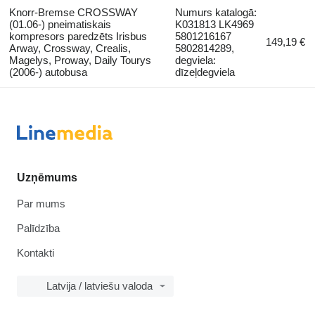
Knorr-Bremse CROSSWAY
Numurs katalogā:
(01.06-) pneimatiskais
K031813 LK4969
kompresors paredzēts Irisbus
5801216167
149,19 €
Arway, Crossway, Crealis,
5802814289,
Magelys, Proway, Daily Tourys
degviela:
(2006-) autobusa
dīzeļdegviela
Uzņēmums
Par mums
Palīdzība
Kontakti
Latvija / latviešu valoda