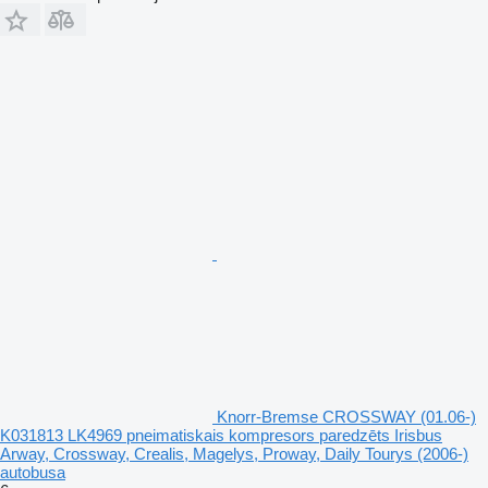
Knorr-Bremse CROSSWAY (01.06-)
K031813 LK4969 pneimatiskais kompresors paredzēts Irisbus
Arway, Crossway, Crealis, Magelys, Proway, Daily Tourys (2006-)
autobusa