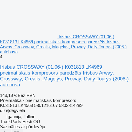
Irisbus CROSSWAY (01.06-)
K031813 LK4969 pneimatiskais kompresors paredzēts Irisbus
Arway, Crossway, Crealis, Magelys, Proway, Daily Tourys (2006-)
autobusa
4
Irisbus CROSSWAY (01.06-) K031813 LK4969
pneimatiskais kompresors paredzēts Irisbus Arway,
Crossway, Crealis, Magelys, Proway, Daily Tourys (2006-)
autobusa
149,19 €
Bez PVN
Pneimatika - pneimatiskais kompresors
K031813 LK4969 5801216167 5802814289
dīzeļdegviela
Igaunija, Tallinn
TruckParts Eesti OÜ
Sazināties ar pārdevēju