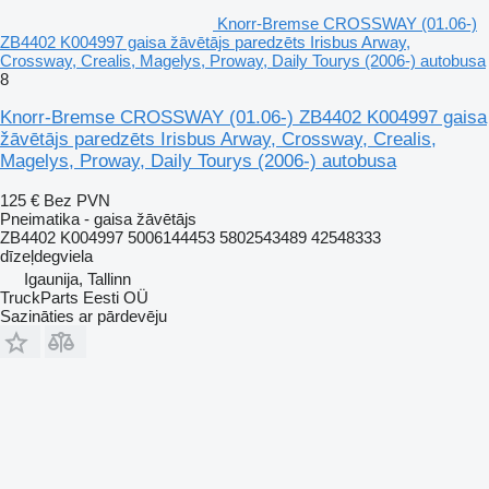
Knorr-Bremse CROSSWAY (01.06-)
ZB4402 K004997 gaisa žāvētājs paredzēts Irisbus Arway,
Crossway, Crealis, Magelys, Proway, Daily Tourys (2006-) autobusa
8
Knorr-Bremse CROSSWAY (01.06-) ZB4402 K004997 gaisa
žāvētājs paredzēts Irisbus Arway, Crossway, Crealis,
Magelys, Proway, Daily Tourys (2006-) autobusa
125 €
Bez PVN
Pneimatika - gaisa žāvētājs
ZB4402 K004997 5006144453 5802543489 42548333
dīzeļdegviela
Igaunija, Tallinn
TruckParts Eesti OÜ
Sazināties ar pārdevēju