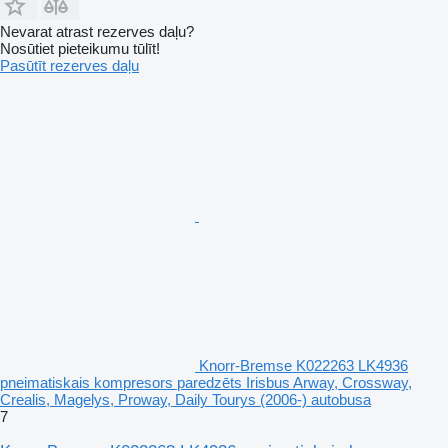
Nevarat atrast rezerves daļu?
Nosūtiet pieteikumu tūlīt!
Pasūtīt rezerves daļu
Knorr-Bremse K022263 LK4936
pneimatiskais kompresors paredzēts Irisbus Arway, Crossway,
Crealis, Magelys, Proway, Daily Tourys (2006-) autobusa
7