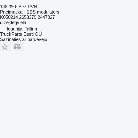
148,39 €
Bez PVN
Pneimatika - EBS modulators
K050214 2653379 2447827
dīzeļdegviela
Igaunija, Tallinn
TruckParts Eesti OÜ
Sazināties ar pārdevēju