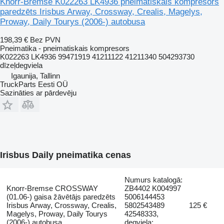
Knorr-Bremse K022263 LK4936 pneimatiskais kompresors
paredzēts Irisbus Arway, Crossway, Crealis, Magelys,
Proway, Daily Tourys (2006-) autobusa
198,39 €
Bez PVN
Pneimatika - pneimatiskais kompresors
K022263 LK4936 99471919 41211122 41211340 504293730
dīzeļdegviela
Igaunija, Tallinn
TruckParts Eesti OÜ
Sazināties ar pārdevēju
Irisbus Daily pneimatika cenas
Numurs katalogā:
Knorr-Bremse CROSSWAY
ZB4402 K004997
(01.06-) gaisa žāvētājs paredzēts
5006144453
Irisbus Arway, Crossway, Crealis,
5802543489
125 €
Magelys, Proway, Daily Tourys
42548333,
(2006-) autobusa
degviela: