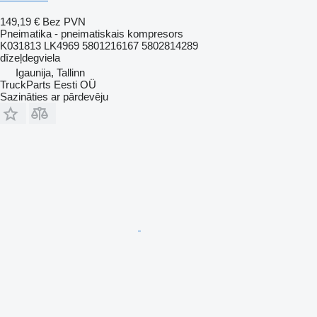
149,19 €
Bez PVN
Pneimatika - pneimatiskais kompresors
K031813 LK4969 5801216167 5802814289
dīzeļdegviela
Igaunija, Tallinn
TruckParts Eesti OÜ
Sazināties ar pārdevēju