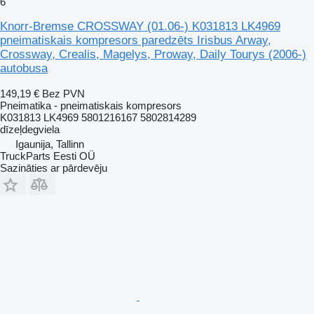
6
Knorr-Bremse CROSSWAY (01.06-) K031813 LK4969
pneimatiskais kompresors paredzēts Irisbus Arway,
Crossway, Crealis, Magelys, Proway, Daily Tourys (2006-)
autobusa
149,19 €
Bez PVN
Pneimatika - pneimatiskais kompresors
K031813 LK4969 5801216167 5802814289
dīzeļdegviela
Igaunija, Tallinn
TruckParts Eesti OÜ
Sazināties ar pārdevēju