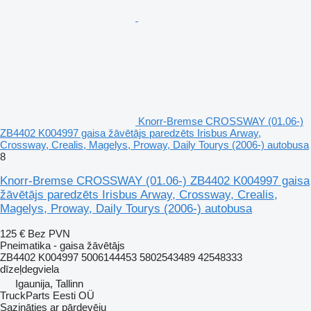
Knorr-Bremse CROSSWAY (01.06-)
ZB4402 K004997 gaisa žāvētājs paredzēts Irisbus Arway,
Crossway, Crealis, Magelys, Proway, Daily Tourys (2006-) autobusa
8
Knorr-Bremse CROSSWAY (01.06-) ZB4402 K004997 gaisa
žāvētājs paredzēts Irisbus Arway, Crossway, Crealis,
Magelys, Proway, Daily Tourys (2006-) autobusa
125 €
Bez PVN
Pneimatika - gaisa žāvētājs
ZB4402 K004997 5006144453 5802543489 42548333
dīzeļdegviela
Igaunija, Tallinn
TruckParts Eesti OÜ
Sazināties ar pārdevēju