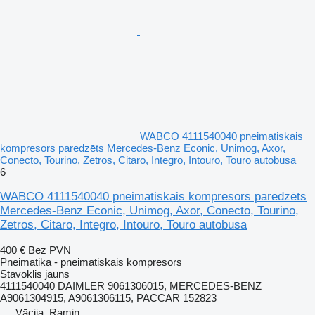
WABCO 4111540040 pneimatiskais
kompresors paredzēts Mercedes-Benz Econic, Unimog, Axor,
Conecto, Tourino, Zetros, Citaro, Integro, Intouro, Touro autobusa
6
WABCO 4111540040 pneimatiskais kompresors paredzēts
Mercedes-Benz Econic, Unimog, Axor, Conecto, Tourino,
Zetros, Citaro, Integro, Intouro, Touro autobusa
400 €
Bez PVN
Pneimatika - pneimatiskais kompresors
Stāvoklis
jauns
4111540040 DAIMLER 9061306015, MERCEDES-BENZ
A9061304915, A9061306115, PACCAR 152823
Vācija, Ramin