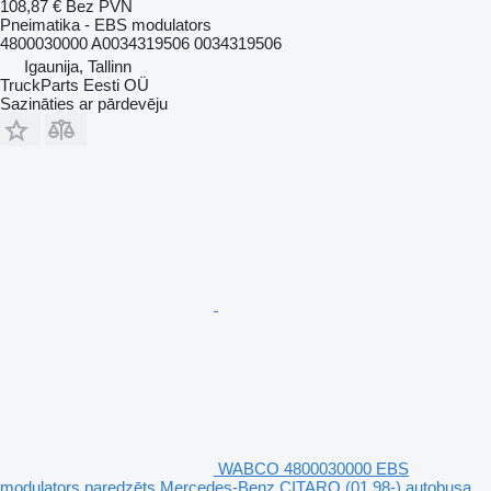
108,87 €
Bez PVN
Pneimatika - EBS modulators
4800030000 A0034319506 0034319506
Igaunija, Tallinn
TruckParts Eesti OÜ
Sazināties ar pārdevēju
WABCO 4800030000 EBS
modulators paredzēts Mercedes-Benz CITARO (01.98-) autobusa