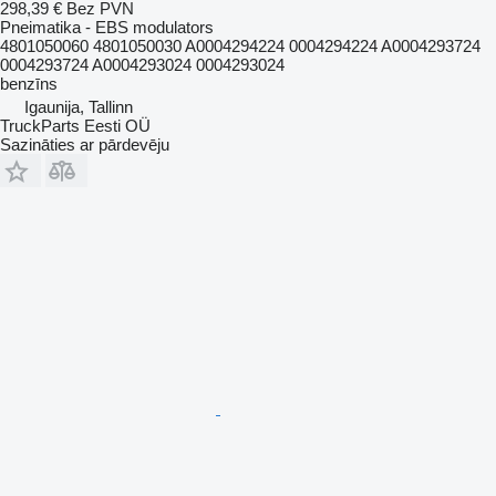
298,39 €
Bez PVN
Pneimatika - EBS modulators
4801050060 4801050030 A0004294224 0004294224 A0004293724
0004293724 A0004293024 0004293024
benzīns
Igaunija, Tallinn
TruckParts Eesti OÜ
Sazināties ar pārdevēju