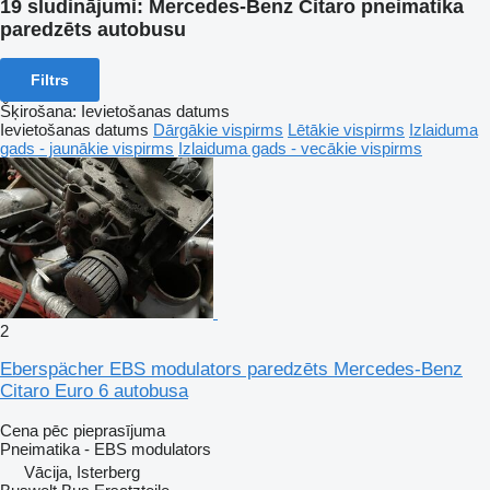
19 sludinājumi:
Mercedes-Benz Citaro pneimatika
paredzēts autobusu
Filtrs
Šķirošana
:
Ievietošanas datums
Ievietošanas datums
Dārgākie vispirms
Lētākie vispirms
Izlaiduma
gads - jaunākie vispirms
Izlaiduma gads - vecākie vispirms
2
Eberspächer EBS modulators paredzēts Mercedes-Benz
Citaro Euro 6 autobusa
Cena pēc pieprasījuma
Pneimatika - EBS modulators
Vācija, Isterberg