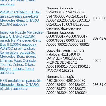
Mercedes-Benz Citaro
autobusa
Numurs katalogā:
WABCO CITARO (01.98-)
9324000160 9347050030
gaisa žāvētājs paredzēts
9347050060 A0024315715
100,81 €
Mercedes-Benz CITARO
A0034316206 A0178209310
(01.98-) autobusa
0024315715 0034316206...,
degviela: dīzeļdegviela
Ingection Nozzle Mercedes-
Numurs katalogā:
Benz CITARO (01.98-)
0000780017 A0000780017
302,42 €
paredzēts Mercedes-Benz
0000788923 0000788823
Bus II (1996-) autobusa
A0000788923 A0000788823
WABCO pneimatiskais
Stāvoklis: jauns, numurs
kompresors paredzēts
katalogā: 4111540040
Mercedes-Benz Econic,
DAIMLER 9061306015,
Unimog, Axor, Conecto,
400 €
MERCEDES-BENZ
Tourino, Zetros, Citaro,
A9061304915, A9061306115,
Integro, Intouro, Touro
PACCAR 152823
autobusa
Numurs katalogā:
EBS modulators paredzēts
4801050060 4801050030
Mercedes-Benz CITARO
A0004294224 0004294224
298,39 €
(01.98-) autobusa
A0004293724 0004293724
A0004293024 0004293024