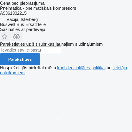
Cena pēc pieprasījuma
Pneimatika - pneimatiskais kompresors
A9361302215
Vācija, Isterberg
Buswelt Bus Ersatzteile
Sazināties ar pārdevēju
Parakstieties uz šis rubrikas jaunajiem sludinājumiem
Parakstīties
Nospiežot, jūs piekrītat mūsu
konfidencialitātes politikai
un
lietotāja
noteikumiem
.