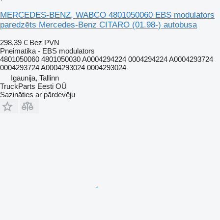
MERCEDES-BENZ, WABCO 4801050060 EBS modulators
paredzēts Mercedes-Benz CITARO (01.98-) autobusa
298,39 €
Bez PVN
Pneimatika - EBS modulators
4801050060 4801050030 A0004294224 0004294224 A0004293724
0004293724 A0004293024 0004293024
Igaunija, Tallinn
TruckParts Eesti OÜ
Sazināties ar pārdevēju