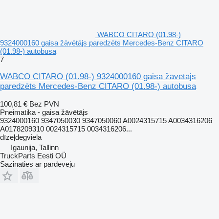
WABCO CITARO (01.98-)
9324000160 gaisa žāvētājs paredzēts Mercedes-Benz CITARO
(01.98-) autobusa
7
WABCO CITARO (01.98-) 9324000160 gaisa žāvētājs
paredzēts Mercedes-Benz CITARO (01.98-) autobusa
100,81 €
Bez PVN
Pneimatika - gaisa žāvētājs
9324000160 9347050030 9347050060 A0024315715 A0034316206
A0178209310 0024315715 0034316206...
dīzeļdegviela
Igaunija, Tallinn
TruckParts Eesti OÜ
Sazināties ar pārdevēju