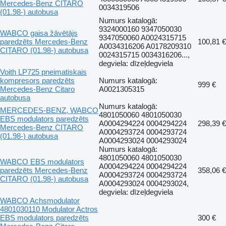
Mercedes-Benz CITARO
0034319506
(01.98-) autobusa
Numurs katalogā:
9324000160 9347050030
WABCO gaisa žāvētājs
9347050060 A0024315715
paredzēts Mercedes-Benz
100,81 €
A0034316206 A0178209310
CITARO (01.98-) autobusa
0024315715 0034316206...,
degviela: dīzeļdegviela
Voith LP725 pneimatiskais
kompresors paredzēts
Numurs katalogā:
999 €
Mercedes-Benz Citaro
A0021305315
autobusa
Numurs katalogā:
MERCEDES-BENZ, WABCO
4801050060 4801050030
EBS modulators paredzēts
A0004294224 0004294224
298,39 €
Mercedes-Benz CITARO
A0004293724 0004293724
(01.98-) autobusa
A0004293024 0004293024
Numurs katalogā:
4801050060 4801050030
WABCO EBS modulators
A0004294224 0004294224
paredzēts Mercedes-Benz
358,06 €
A0004293724 0004293724
CITARO (01.98-) autobusa
A0004293024 0004293024,
degviela: dīzeļdegviela
WABCO Achsmodulator
4801030110 Modulator Actros
EBS modulators paredzēts
300 €