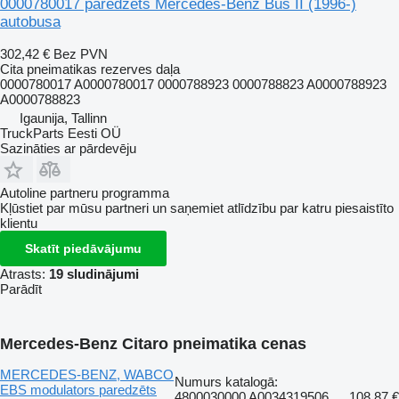
0000780017 paredzēts Mercedes-Benz Bus II (1996-)
autobusa
302,42 €
Bez PVN
Cita pneimatikas rezerves daļa
0000780017 A0000780017 0000788923 0000788823 A0000788923
A0000788823
Igaunija, Tallinn
TruckParts Eesti OÜ
Sazināties ar pārdevēju
Autoline partneru programma
Kļūstiet par mūsu partneri un saņemiet atlīdzību par katru piesaistīto
klientu
Skatīt piedāvājumu
Atrasts:
19 sludinājumi
Parādīt
Mercedes-Benz Citaro pneimatika cenas
MERCEDES-BENZ, WABCO
Numurs katalogā:
EBS modulators paredzēts
4800030000 A0034319506
108,87 €