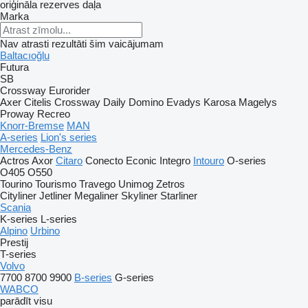
oriģināla rezerves daļa
Marka
Nav atrasti rezultāti šim vaicājumam
Baltacıoğlu
Futura
SB
Crossway
Eurorider
Axer
Citelis
Crossway
Daily
Domino
Evadys
Karosa
Magelys
Proway
Recreo
Knorr-Bremse
MAN
A-series
Lion's series
Mercedes-Benz
Actros
Axor
Citaro
Conecto
Econic
Integro
Intouro
O-series
O405
O550
Tourino
Tourismo
Travego
Unimog
Zetros
Cityliner
Jetliner
Megaliner
Skyliner
Starliner
Scania
K-series
L-series
Alpino
Urbino
Prestij
T-series
Volvo
7700
8700
9900
B-series
G-series
WABCO
parādīt visu