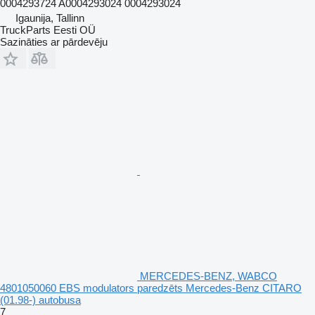
0004293724 A0004293024 0004293024
Igaunija, Tallinn
TruckParts Eesti OÜ
Sazināties ar pārdevēju
MERCEDES-BENZ, WABCO
4801050060 EBS modulators paredzēts Mercedes-Benz CITARO
(01.98-) autobusa
7