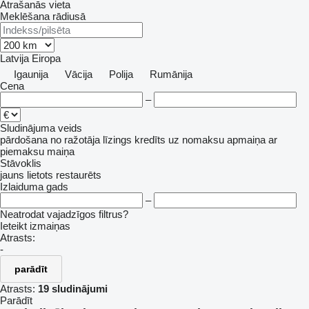
Atrašanās vieta
Meklēšana rādiusā
Latvija
Eiropa
Igaunija
Vācija
Polija
Rumānija
Cena
–
Sludinājuma veids
pārdošana
no ražotāja
līzings
kredīts
uz nomaksu
apmaiņa ar
piemaksu
maiņa
Stāvoklis
jauns
lietots
restaurēts
Izlaiduma gads
–
Neatrodat vajadzīgos filtrus?
Ieteikt izmaiņas
Atrasts:
-
parādīt
Atrasts:
19 sludinājumi
Parādīt