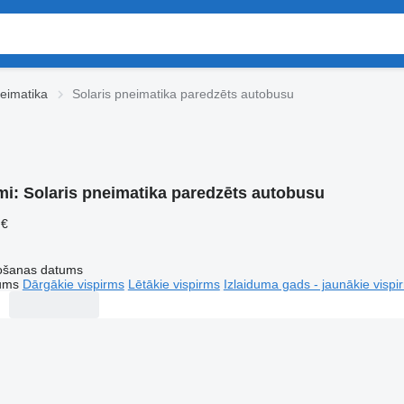
neimatika
Solaris pneimatika paredzēts autobusu
mi:
Solaris pneimatika paredzēts autobusu
 €
tošanas datums
tums
Dārgākie vispirms
Lētākie vispirms
Izlaiduma gads - jaunākie vispi