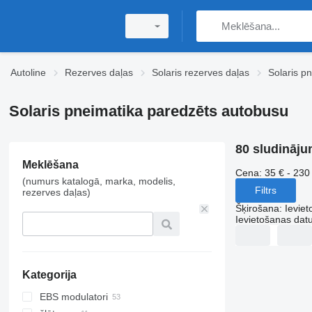
Autoline
Rezerves daļas
Solaris rezerves daļas
Solaris p
Solaris pneimatika paredzēts autobusu
80 sludināju
Meklēšana
Cena:
35 € - 230
(numurs katalogā, marka, modelis,
Filtrs
rezerves daļas)
Šķirošana
:
Ievie
Ievietošanas da
Kategorija
EBS modulatori