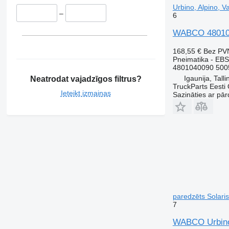
Urbino, Alpino, 
–
6
WABCO 4801040
168,55 €
Bez PV
Pneimatika - EBS
4801040090 500
Igaunija, Talli
Neatrodat vajadzīgos filtrus?
TruckParts Eesti
Ieteikt izmaiņas
Sazināties ar pār
paredzēts Solari
7
WABCO Urbino 