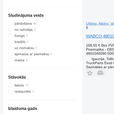
Sludinājuma veids
Urbino, Alpino, 
pārdošana
6
no ražotāja
līzings
WABCO 4801040
kredīts
168,55 €
Bez PV
uz nomaksu
Pneimatika - EBS
4801040090 500
apmaiņa ar piemaksu
Igaunija, Talli
maiņa
TruckParts Eesti
Sazināties ar pār
Stāvoklis
lietots
restaurēts
Izlaiduma gads