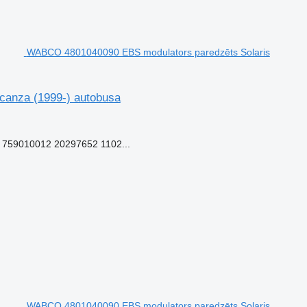
WABCO 4801040090 EBS modulators paredzēts Solaris
canza (1999-) autobusa
759010012 20297652 1102...
WABCO 4801040090 EBS modulators paredzēts Solaris