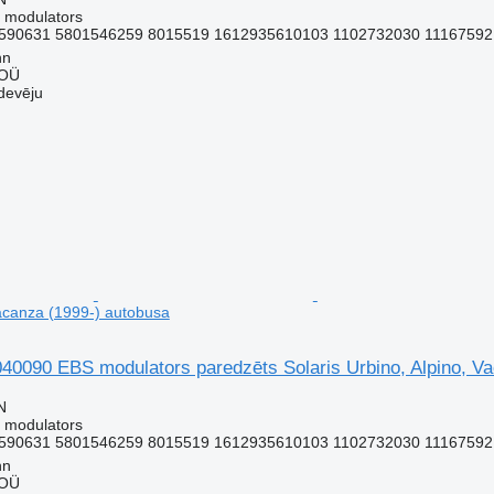
 modulators
590631 5801546259 8015519 1612935610103 1102732030 11167592 
nn
 OÜ
devēju
Vacanza (1999-) autobusa
090 EBS modulators paredzēts Solaris Urbino, Alpino, Va
N
 modulators
590631 5801546259 8015519 1612935610103 1102732030 11167592 
nn
 OÜ