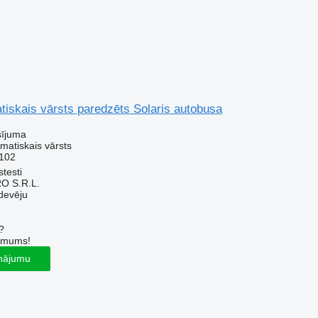
iskais vārsts paredzēts Solaris autobusa
sījuma
matiskais vārsts
102
testi
O S.R.L.
devēju
?
r mums!
inājumu