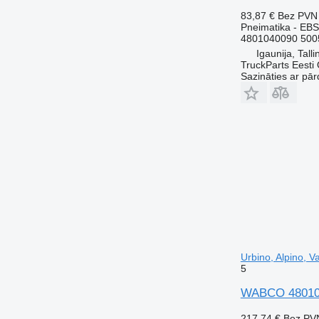
83,87 €
Bez PVN
Pneimatika - EBS
4801040090 500
Igaunija, Talli
TruckParts Eesti
Sazināties ar pār
Urbino, Alpino, 
5
WABCO 4801040
217,74 €
Bez PV