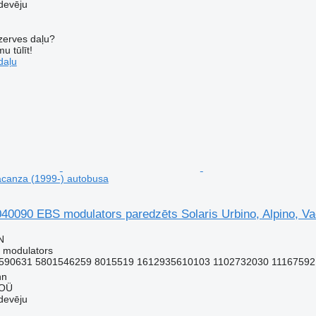
devēju
ezerves daļu?
u tūlīt!
daļu
Vacanza (1999-) autobusa
090 EBS modulators paredzēts Solaris Urbino, Alpino, Va
N
 modulators
590631 5801546259 8015519 1612935610103 1102732030 11167592 
nn
 OÜ
devēju