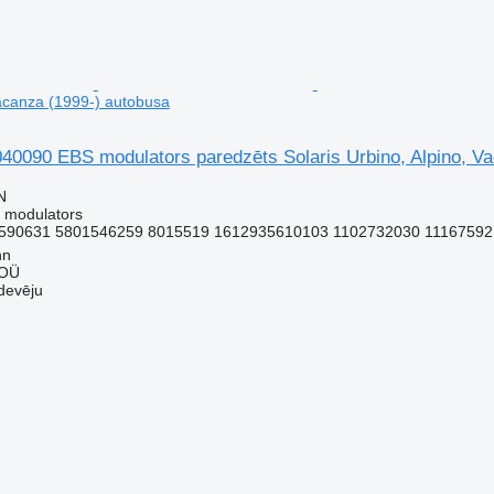
Vacanza (1999-) autobusa
090 EBS modulators paredzēts Solaris Urbino, Alpino, Va
N
 modulators
590631 5801546259 8015519 1612935610103 1102732030 11167592 
nn
 OÜ
devēju