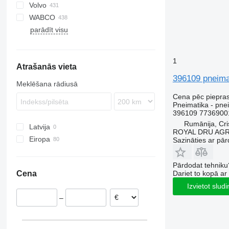
Volvo
Domino
Citaro
Megaliner
L-series
Alpino
Prestij
T-series
WABCO
Evadys
Conecto
Skyliner
Urbino
7700
parādīt visu
Karosa
Econic
Starliner
8700
Magelys
Integro
9900
Proway
Intouro
B-series
1
Atrašanās vieta
Recreo
O-series
G-series
396109 pneimat
Tourino
Meklēšana rādiusā
Tourismo
Cena pēc piepra
Travego
Pneimatika - pnei
396109 7736900
Unimog
Rumānija, Cris
Latvija
Zetros
ROYAL DRU AGR
Eiropa
Sazināties ar pār
Igaunija
Rumānija
Pārdodat tehniku
Dariet to kopā a
Cena
Lietuva
Izvietot slud
–