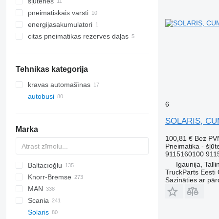
šļūtenes
pneimatiskais vārsti
energijasakumulatori
citas pneimatikas rezerves daļas
Tehnikas kategorija
kravas automašīnas
autobusi
6
SOLARIS, CUMM
Marka
100,81 €
Bez PV
Pneimatika - šļūt
9115160100 911
Igaunija, Talli
Baltacıoğlu
TruckParts Eesti
Knorr-Bremse
Futura
SB
Crossway
Axer
Sazināties ar pār
MAN
Eurorider
Citelis
Scania
Crossway
A-series
Actros
Cityliner
Solaris
Daily
Lion's series
Axor
Jetliner
K-series