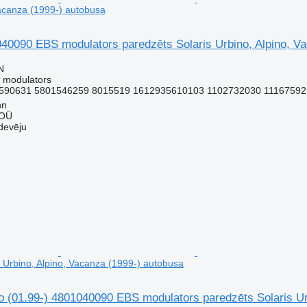
Vacanza (1999-) autobusa
090 EBS modulators paredzēts Solaris Urbino, Alpino, Va
N
 modulators
590631 5801546259 8015519 1612935610103 1102732030 11167592 
nn
 OÜ
devēju
s Urbino, Alpino, Vacanza (1999-) autobusa
(01.99-) 4801040090 EBS modulators paredzēts Solaris Urb