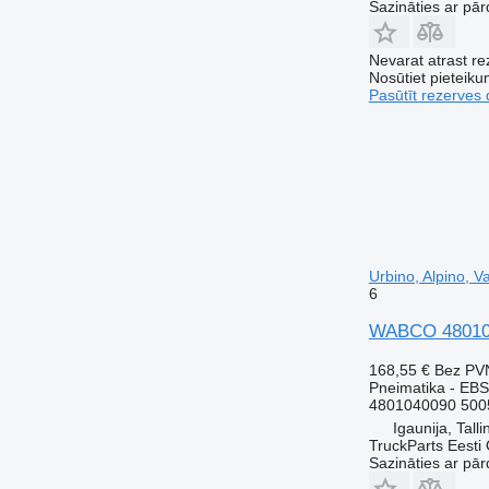
Sazināties ar pār
Nevarat atrast r
Nosūtiet pieteikum
Pasūtīt rezerves 
Urbino, Alpino, 
6
WABCO 4801040
168,55 €
Bez PV
Pneimatika - EBS
4801040090 500
Igaunija, Talli
TruckParts Eesti
Sazināties ar pār