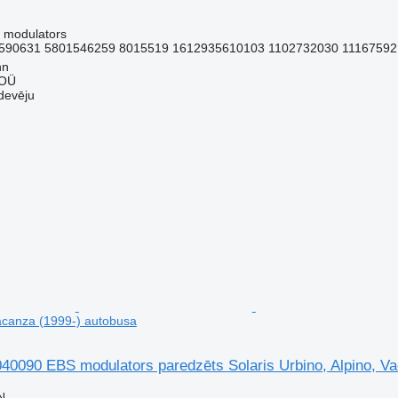
 modulators
590631 5801546259 8015519 1612935610103 1102732030 11167592 
nn
 OÜ
devēju
Vacanza (1999-) autobusa
090 EBS modulators paredzēts Solaris Urbino, Alpino, Va
N