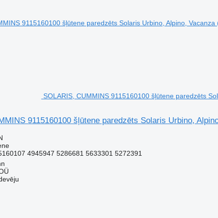
SOLARIS, CUMMINS 9115160100 šļūtene paredzēts Solar
INS 9115160100 šļūtene paredzēts Solaris Urbino, Alpino
N
ene
5160107 4945947 5286681 5633301 5272391
nn
 OÜ
devēju