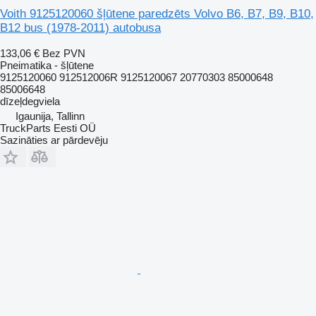
Voith 9125120060 šļūtene paredzēts Volvo B6, B7, B9, B10,
B12 bus (1978-2011) autobusa
133,06 €
Bez PVN
Pneimatika - šļūtene
9125120060 912512006R 9125120067 20770303 85000648
85006648
dīzeļdegviela
Igaunija, Tallinn
TruckParts Eesti OÜ
Sazināties ar pārdevēju