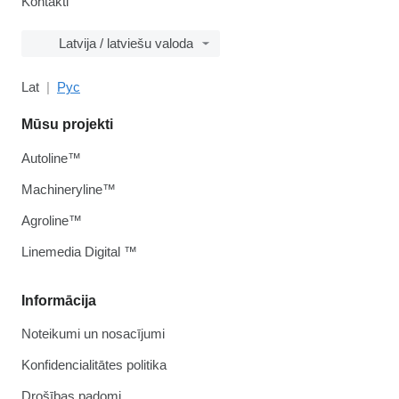
Kontakti
Latvija / latviešu valoda
Lat
Рус
Mūsu projekti
Autoline™
Machineryline™
Agroline™
Linemedia Digital ™
Informācija
Noteikumi un nosacījumi
Konfidencialitātes politika
Drošības padomi