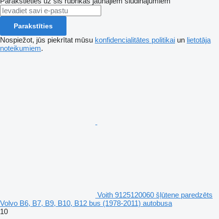
Parakstieties uz šis rubrikas jaunajiem sludinājumiem
Parakstīties
Nospiežot, jūs piekrītat mūsu
konfidencialitātes politikai
un
lietotāja
noteikumiem
.
Voith 9125120060 šļūtene paredzēts
Volvo B6, B7, B9, B10, B12 bus (1978-2011) autobusa
10