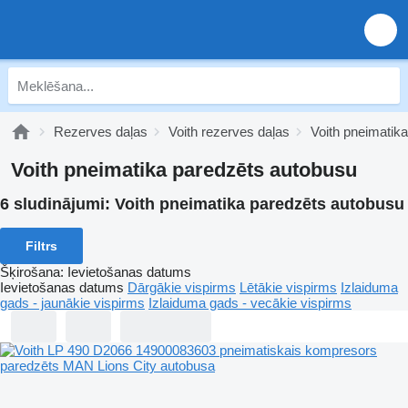
Rezerves daļas
Voith rezerves daļas
Voith pneimatika
Voith pneimatika paredzēts autobusu
6 sludinājumi:
Voith pneimatika paredzēts autobusu
Filtrs
Šķirošana
:
Ievietošanas datums
Ievietošanas datums
Dārgākie vispirms
Lētākie vispirms
Izlaiduma
gads - jaunākie vispirms
Izlaiduma gads - vecākie vispirms