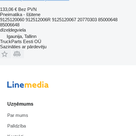
133,06 €
Bez PVN
Pneimatika - šļūtene
9125120060 912512006R 9125120067 20770303 85000648
85006648
dīzeļdegviela
Igaunija, Tallinn
TruckParts Eesti OÜ
Sazināties ar pārdevēju
Uzņēmums
Par mums
Palīdzība