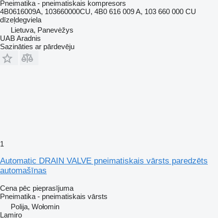
Pneimatika - pneimatiskais kompresors
4B0616009A, 103660000CU, 4B0 616 009 A, 103 660 000 CU
dīzeļdegviela
Lietuva, Panevėžys
UAB Aradnis
Sazināties ar pārdevēju
1
Automatic DRAIN VALVE pneimatiskais vārsts paredzēts
automašīnas
Cena pēc pieprasījuma
Pneimatika - pneimatiskais vārsts
Polija, Wołomin
Lamiro