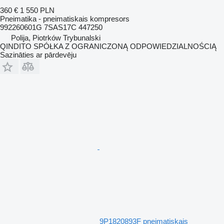
360 €
1 550 PLN
Pneimatika - pneimatiskais kompresors
992260601G 7SAS17C 447250
Polija, Piotrków Trybunalski
QINDITO SPÓŁKA Z OGRANICZONĄ ODPOWIEDZIALNOŚCIĄ
Sazināties ar pārdevēju
9P1820893F pneimatiskais