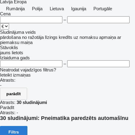
Latvija
Eiropa
Rumānija
Polija
Lietuva
Igaunija
Portugāle
Cena
–
Sludinājuma veids
pārdošana
no ražotāja
līzings
kredīts
uz nomaksu
apmaiņa ar
piemaksu
maiņa
Stāvoklis
jauns
lietots
Izlaiduma gads
–
Neatrodat vajadzīgos filtrus?
Ieteikt izmaiņas
Atrasts:
-
parādīt
Atrasts:
30 sludinājumi
Parādīt
Atrasts:
-
30 sludinājumi:
Pneimatika paredzēts automašīnu
Filtrs