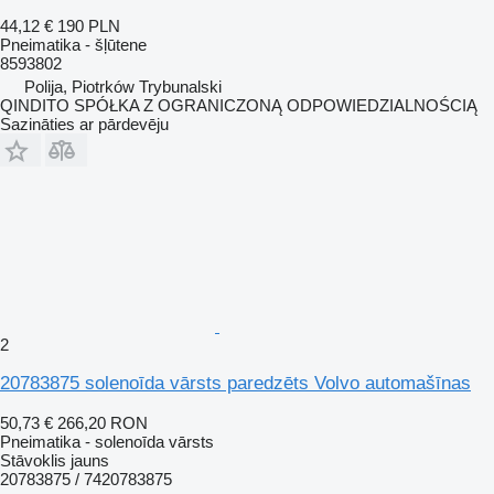
44,12 €
190 PLN
Pneimatika - šļūtene
8593802
Polija, Piotrków Trybunalski
QINDITO SPÓŁKA Z OGRANICZONĄ ODPOWIEDZIALNOŚCIĄ
Sazināties ar pārdevēju
2
20783875 solenoīda vārsts paredzēts Volvo automašīnas
50,73 €
266,20 RON
Pneimatika - solenoīda vārsts
Stāvoklis
jauns
20783875 / 7420783875