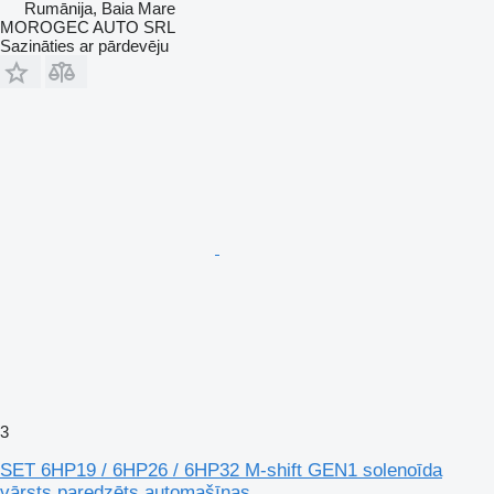
Rumānija, Baia Mare
MOROGEC AUTO SRL
Sazināties ar pārdevēju
3
SET 6HP19 / 6HP26 / 6HP32 M-shift GEN1 solenoīda
vārsts paredzēts automašīnas