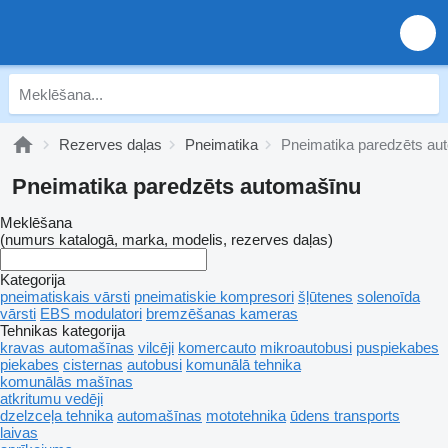
Rezerves daļas
Pneimatika
Pneimatika paredzēts au
Pneimatika paredzēts automašīnu
Meklēšana
(numurs katalogā, marka, modelis, rezerves daļas)
Kategorija
pneimatiskais vārsti
pneimatiskie kompresori
šļūtenes
solenoīda
vārsti
EBS modulatori
bremzēšanas kameras
Tehnikas kategorija
kravas automašīnas
vilcēji
komercauto
mikroautobusi
puspiekabes
piekabes
cisternas
autobusi
komunālā tehnika
komunālās mašīnas
atkritumu vedēji
dzelzceļa tehnika
automašīnas
mototehnika
ūdens transports
laivas