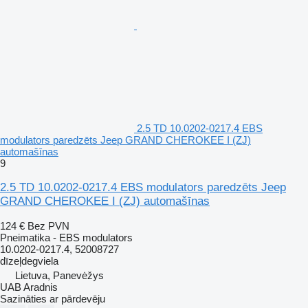
2.5 TD 10.0202-0217.4 EBS
modulators paredzēts Jeep GRAND CHEROKEE I (ZJ)
automašīnas
9
2.5 TD 10.0202-0217.4 EBS modulators paredzēts Jeep
GRAND CHEROKEE I (ZJ) automašīnas
124 €
Bez PVN
Pneimatika - EBS modulators
10.0202-0217.4, 52008727
dīzeļdegviela
Lietuva, Panevėžys
UAB Aradnis
Sazināties ar pārdevēju