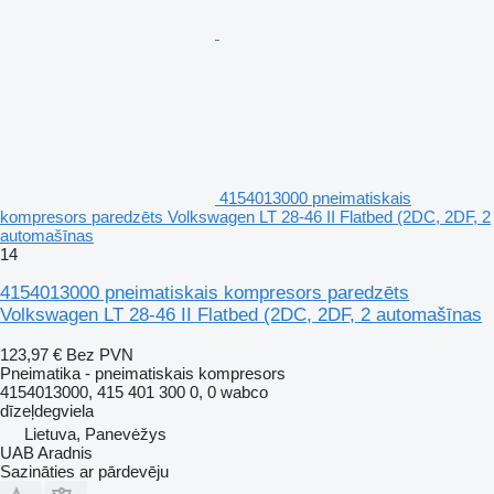
4154013000 pneimatiskais
kompresors paredzēts Volkswagen LT 28-46 II Flatbed (2DC, 2DF, 2
automašīnas
14
4154013000 pneimatiskais kompresors paredzēts
Volkswagen LT 28-46 II Flatbed (2DC, 2DF, 2 automašīnas
123,97 €
Bez PVN
Pneimatika - pneimatiskais kompresors
4154013000, 415 401 300 0, 0 wabco
dīzeļdegviela
Lietuva, Panevėžys
UAB Aradnis
Sazināties ar pārdevēju