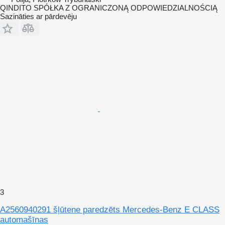
QINDITO SPÓŁKA Z OGRANICZONĄ ODPOWIEDZIALNOŚCIĄ
Sazināties ar pārdevēju
3
A2560940291 šļūtene paredzēts Mercedes-Benz E CLASS
automašīnas