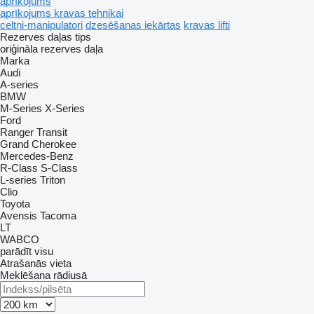
aprīkojums
aprīkojums kravas tehnikai
celtņi-manipulatori
dzesēšanas iekārtas
kravas lifti
Rezerves daļas tips
oriģināla rezerves daļa
Marka
Audi
A-series
BMW
M-Series
X-Series
Ford
Ranger
Transit
Grand Cherokee
Mercedes-Benz
R-Class
S-Class
L-series
Triton
Clio
Toyota
Avensis
Tacoma
LT
WABCO
parādīt visu
Atrašanās vieta
Meklēšana rādiusā