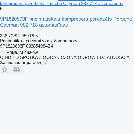
kompresors paredzēts Porsche Cayman 982 718 automašīnas
6
9P1820893F pneimatiskais kompresors paredzēts Porsche
Cayman 982 718 automašīnas
336,70 €
1 450 PLN
Pneimatika - pneimatiskais kompresors
9P1820893F 033854094B4
Polija, Michałów
QINDITO SPÓŁKA Z OGRANICZONĄ ODPOWIEDZIALNOŚCIĄ
Sazināties ar pārdevēju