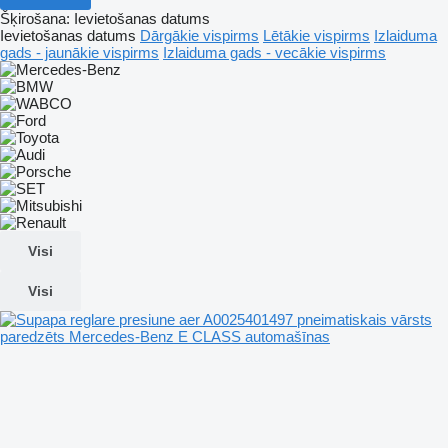
Šķirošana
:
Ievietošanas datums
Ievietošanas datums
Dārgākie vispirms
Lētākie vispirms
Izlaiduma
gads - jaunākie vispirms
Izlaiduma gads - vecākie vispirms
Visi
Visi