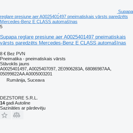
Supapa
reglare presiune aer A0025401497 pneimatiskais vārsts paredzēts
Mercedes-Benz E CLASS automašīnas
5
Supapa reglare presiune aer A0025401497 pneimatiskais
vārsts paredzēts Mercedes-Benz E CLASS automašīnas
8 €
Bez PVN
Pneimatika - pneimatiskais vārsts
Stāvoklis
jauns
A0025401497, A0025407097, 2E0906283A, 68086987AA,
05099822AA A0005003201
Rumānija, Suceava
DEZSTORE S.R.L.
14
gadi Autoline
Sazināties ar pārdevēju