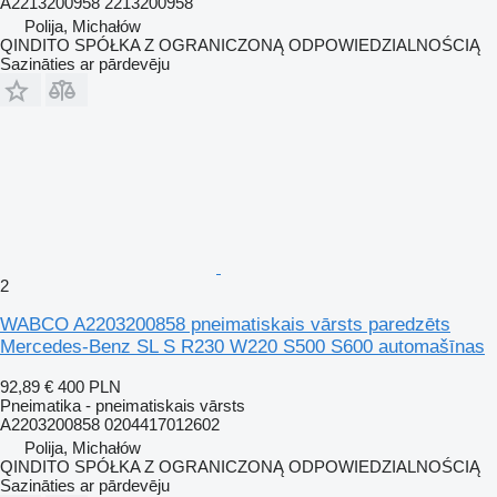
A2213200958 2213200958
Polija, Michałów
QINDITO SPÓŁKA Z OGRANICZONĄ ODPOWIEDZIALNOŚCIĄ
Sazināties ar pārdevēju
2
WABCO A2203200858 pneimatiskais vārsts paredzēts
Mercedes-Benz SL S R230 W220 S500 S600 automašīnas
92,89 €
400 PLN
Pneimatika - pneimatiskais vārsts
A2203200858 0204417012602
Polija, Michałów
QINDITO SPÓŁKA Z OGRANICZONĄ ODPOWIEDZIALNOŚCIĄ
Sazināties ar pārdevēju