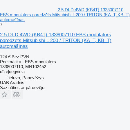
2.5 DI-D 4WD (KB4T) 1338007110
EBS modulators paredzēts Mitsubishi L 200 / TRITON (KA_T, KB_T)
automašīnas
7
2.5 DI-D 4WD (KB4T) 1338007110 EBS modulators
paredzēts Mitsubishi L 200 / TRITON (KA_T, KB_T)
automašīnas
124 €
Bez PVN
Pneimatika - EBS modulators
1338007110, MN102452
dīzeļdegviela
Lietuva, Panevėžys
UAB Aradnis
Sazināties ar pārdevēju