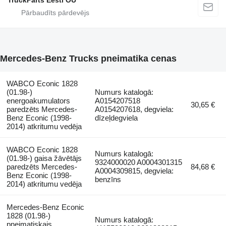
Mercedes-Benz Trucks pneimatika cenas
WABCO Econic 1828
(01.98-)
Numurs katalogā:
energoakumulators
A0154207518
30,65 €
paredzēts Mercedes-
A0154207618, degviela:
Benz Econic (1998-
dīzeļdegviela
2014) atkritumu vedēja
WABCO Econic 1828
Numurs katalogā:
(01.98-) gaisa žāvētājs
9324000020 A0004301315
paredzēts Mercedes-
84,68 €
A0004309815, degviela:
Benz Econic (1998-
benzīns
2014) atkritumu vedēja
Mercedes-Benz Econic
1828 (01.98-)
Numurs katalogā:
pneimatiskais