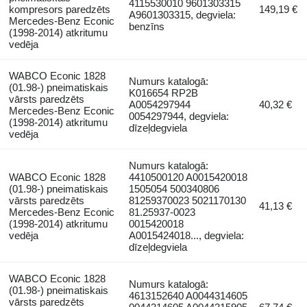
4115530010 9601303315
kompresors paredzēts
149,19 €
A9601303315, degviela:
Mercedes-Benz Econic
benzīns
(1998-2014) atkritumu
vedēja
WABCO Econic 1828
Numurs katalogā:
(01.98-) pneimatiskais
K016654 RP2B
vārsts paredzēts
A0054297944
40,32 €
Mercedes-Benz Econic
0054297944, degviela:
(1998-2014) atkritumu
dīzeļdegviela
vedēja
Numurs katalogā:
WABCO Econic 1828
4410500120 A0015420018
(01.98-) pneimatiskais
1505054 500340806
vārsts paredzēts
81259370023 5021170130
41,13 €
Mercedes-Benz Econic
81.25937-0023
(1998-2014) atkritumu
0015420018
vedēja
A0015424018..., degviela:
dīzeļdegviela
WABCO Econic 1828
Numurs katalogā:
(01.98-) pneimatiskais
4613152640 A0044314605
vārsts paredzēts