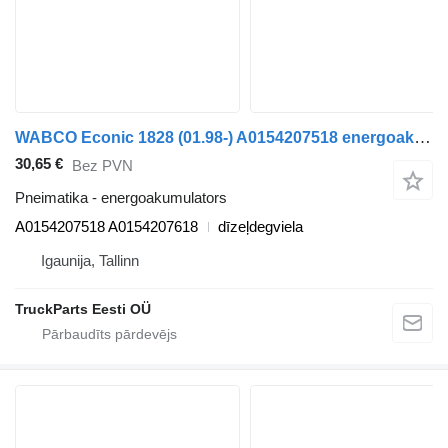
WABCO Econic 1828 (01.98-) A0154207518 energoakumulators paredzēts Mercedes-Benz Econic (1998-2014) atkritumu vedēja
30,65 €
Bez PVN
Pneimatika - energoakumulators
A0154207518 A0154207618
dīzeļdegviela
Igaunija, Tallinn
TruckParts Eesti OÜ