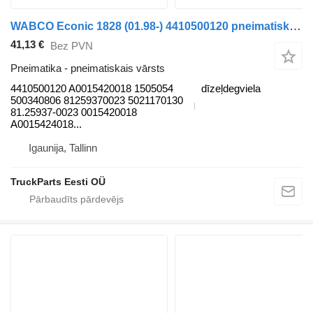
WABCO Econic 1828 (01.98-) 4410500120 pneimatiskais vārsts paredzēts Mercedes-Benz Econic (1998-2014) atkritumu vedēja
41,13 €
Bez PVN
Pneimatika - pneimatiskais vārsts
4410500120 A0015420018 1505054
dīzeļdegviela
500340806 81259370023 5021170130
81.25937-0023 0015420018
A0015424018...
Igaunija, Tallinn
TruckParts Eesti OÜ