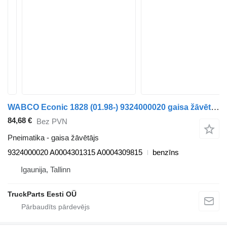
WABCO Econic 1828 (01.98-) 9324000020 gaisa žāvētājs paredzēts Mercedes-Benz Econic (1998-2014) atkritumu vedēja
84,68 €
Bez PVN
Pneimatika - gaisa žāvētājs
9324000020 A0004301315 A0004309815
benzīns
Igaunija, Tallinn
TruckParts Eesti OÜ