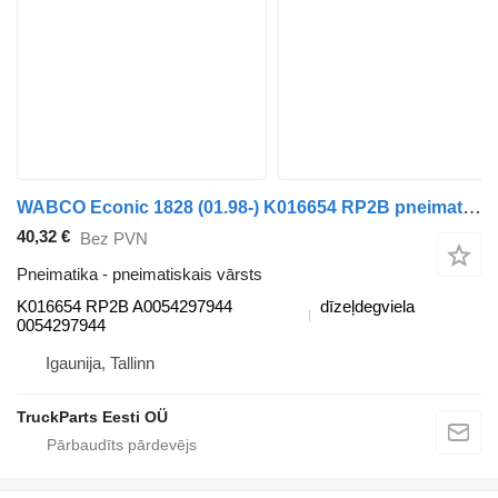
WABCO Econic 1828 (01.98-) K016654 RP2B pneimatiskais vārsts paredzēts Mercedes-Benz Econic (1998-2014) atkritumu vedēja
40,32 €
Bez PVN
Pneimatika - pneimatiskais vārsts
K016654 RP2B A0054297944
dīzeļdegviela
0054297944
Igaunija, Tallinn
TruckParts Eesti OÜ