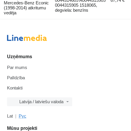
0044314605 A0044315905
67,74 €
Mercedes-Benz Econic
0044315905 1518065,
(1998-2014) atkritumu
degviela: benzīns
vedēja
Uzņēmums
Par mums
Palīdzība
Kontakti
Latvija / latviešu valoda
Lat
Рус
Mūsu projekti