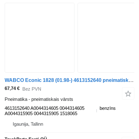
WABCO Econic 1828 (01.98-) 4613152640 pneimatiskais vārsts paredzēts Mercedes-Benz Econic (1998-2014) atkritumu vedēja
67,74 €
Bez PVN
Pneimatika - pneimatiskais vārsts
4613152640 A0044314605 0044314605
benzīns
A0044315905 0044315905 1518065
Igaunija, Tallinn
TruckParts Eesti OÜ