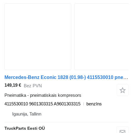
Mercedes-Benz Econic 1828 (01.98-) 4115530010 pneimatiskais kompresors paredzēts Mercedes-Benz Econic (1998-2014) atkritumu vedēja
149,19 €
Bez PVN
Pneimatika - pneimatiskais kompresors
4115530010 9601303315 A9601303315
benzīns
Igaunija, Tallinn
TruckParts Eesti OÜ