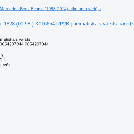
 Mercedes-Benz Econic (1998-2014) atkritumu vedēja
1828 (01.98-) K016654 RP2B pneimatiskais vārsts paredzē
matiskais vārsts
0054297944 0054297944
nn
 OÜ
devēju