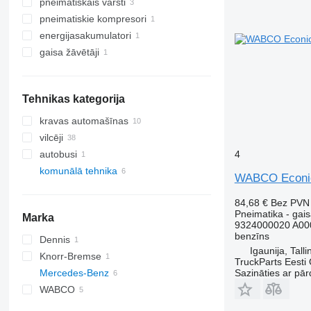
pneimatiskais vārsti
pneimatiskie kompresori
energijasakumulatori
gaisa žāvētāji
Tehnikas kategorija
kravas automašīnas
vilcēji
4
autobusi
komunālā tehnika
WABCO Econic 
komunālās mašīnas
84,68 €
Bez PVN
atkritumu vedēji
Pneimatika - gais
Marka
9324000020 A00
benzīns
Dennis
Igaunija, Talli
Knorr-Bremse
TruckParts Eesti
Sazināties ar pār
Mercedes-Benz
WABCO
Econic
Econic 1828