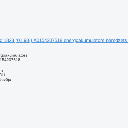
1828 (01.98-) A0154207518 energoakumulators paredzēts 
rgoakumulators
154207618
nn
 OÜ
devēju