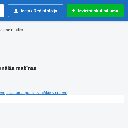
Ieeja / Reģistrācija
Izvietot sludinājumu
c pneimatika
unālās mašīnas
rms
Izlaiduma gads - vecākie vispirms