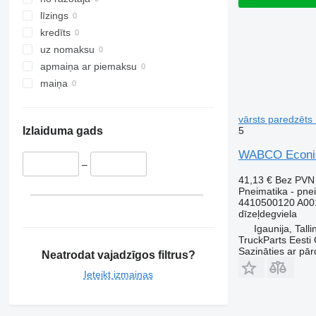
līzings
kredīts
uz nomaksu
apmaiņa ar piemaksu
maiņa
vārsts paredzēts
5
Izlaiduma gads
WABCO Econic 
–
41,13 €
Bez PVN
Pneimatika - pnei
4410500120 A00
dīzeļdegviela
Igaunija, Talli
TruckParts Eesti
Sazināties ar pār
Neatrodat vajadzīgos filtrus?
Ieteikt izmaiņas