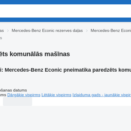
as
Mercedes-Benz Econic rezerves daļas
Mercedes-Benz Econi
s
ēts komunālās mašīnas
i:
Mercedes-Benz Econic pneimatika paredzēts kom
tošanas datums
tums
Dārgākie vispirms
Lētākie vispirms
Izlaiduma gads - jaunākie vispi