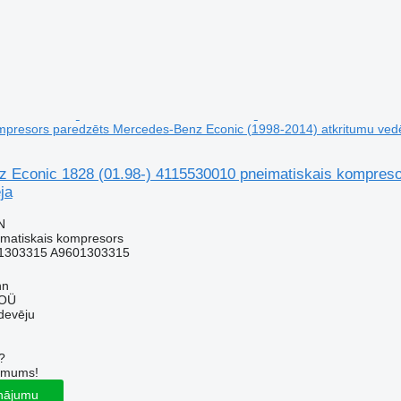
mpresors paredzēts Mercedes-Benz Econic (1998-2014) atkritumu ved
 Econic 1828 (01.98-) 4115530010 pneimatiskais kompres
ja
N
imatiskais kompresors
1303315 A9601303315
nn
 OÜ
devēju
?
r mums!
inājumu