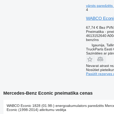
vārsts paredzēts
4
WABCO Econic 
67,74 €
Bez PVN
Pneimatika - pnei
4613152640 A00
benzīns
Igaunija, Talli
TruckParts Eesti
Sazināties ar pār
Nevarat atrast r
Nosūtiet pieteikum
Pasūtīt rezerves 
Mercedes-Benz Econic pneimatika cenas
WABCO Econic 1828 (01.98-) energoakumulators paredzēts Merc
Econic (1998-2014) atkritumu vedēja