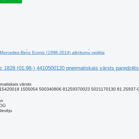
 Mercedes-Benz Econic (1998-2014) atkritumu vedēja
1828 (01.98-) 4410500120 pneimatiskais vārsts paredzēts
matiskais vārsts
15420018 1505054 500340806 81259370023 5021170130 81.25937-0
nn
 OÜ
devēju