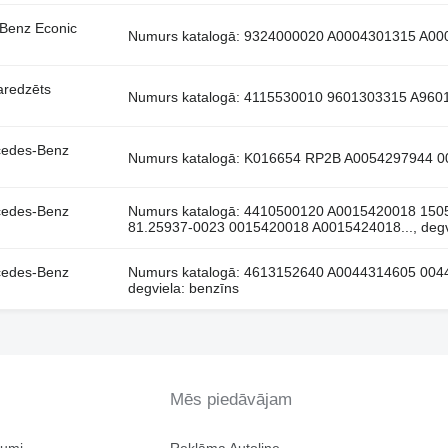
-Benz Econic
Numurs katalogā: 9324000020 A0004301315 A000
aredzēts
Numurs katalogā: 4115530010 9601303315 A96013
cedes-Benz
Numurs katalogā: K016654 RP2B A0054297944 005
cedes-Benz
Numurs katalogā: 4410500120 A0015420018 15
81.25937-0023 0015420018 A0015424018..., degvi
cedes-Benz
Numurs katalogā: 4613152640 A0044314605 00
degviela: benzīns
Mēs piedāvājam