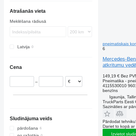
Atrašanās vieta
Meklēšana rādiusā
pneimatiskais ko
Latvija
6
Mercedes-Benz
atkritumu vedē
Cena
149,19 €
Bez PV
Pneimatika - pne
–
4115530010 960
benzīns
Igaunija, Talli
TruckParts Eesti
Sazināties ar pār
Sludinājuma veids
Pārdodat tehniku
Dariet to kopā a
pārdošana
Izvietot slud
no ražotāja