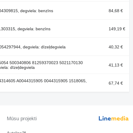
4309815, degviela: benzīns
84,68 €
03315, degviela: benzīns
149,19 €
4297944, degviela: dīzeļdegviela
40,32 €
05054 500340806 81259370023 5021170130
41,13 €
ela: dīzeļdegviela
44314605 A0044315905 0044315905 1518065,
67,74 €
Mūsu projekti