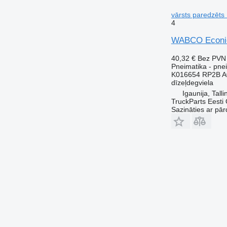
vārsts paredzēts
4
WABCO Econic 
40,32 €
Bez PVN
Pneimatika - pnei
K016654 RP2B A
dīzeļdegviela
Igaunija, Talli
TruckParts Eesti
Sazināties ar pār