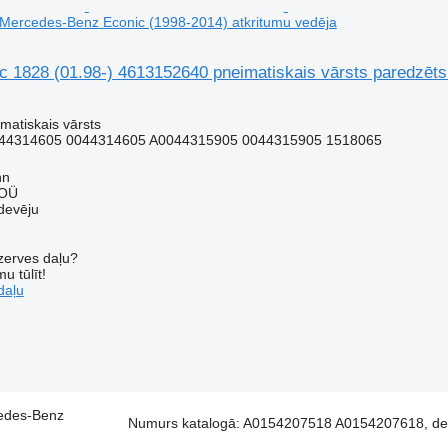
 Mercedes-Benz Econic (1998-2014) atkritumu vedēja
1828 (01.98-) 4613152640 pneimatiskais vārsts paredzēts
matiskais vārsts
44314605 0044314605 A0044315905 0044315905 1518065
nn
 OÜ
devēju
ezerves daļu?
u tūlīt!
daļu
edes-Benz
Numurs katalogā: A0154207518 A0154207618, degv