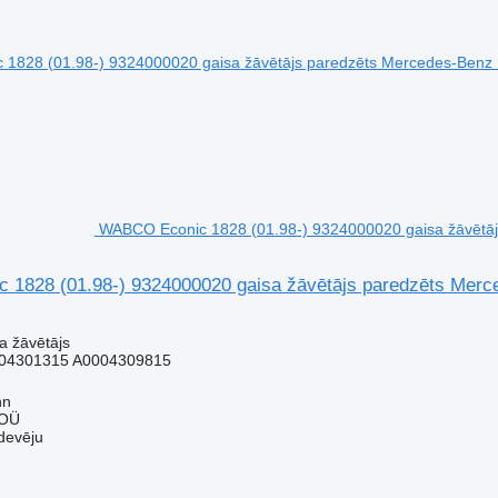
WABCO Econic 1828 (01.98-) 9324000020 gaisa žāvētāj
1828 (01.98-) 9324000020 gaisa žāvētājs paredzēts Merce
a žāvētājs
04301315 A0004309815
nn
 OÜ
devēju