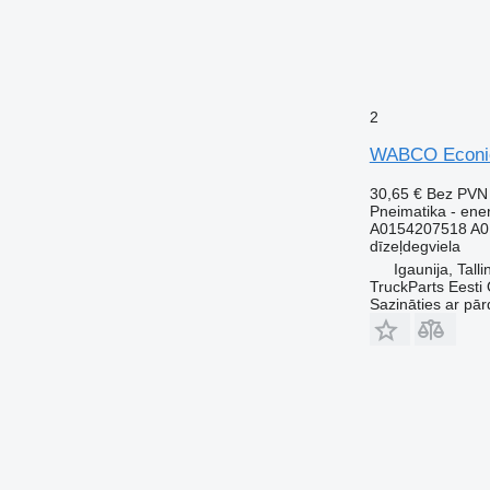
2
WABCO Econic 
30,65 €
Bez PVN
Pneimatika - ene
A0154207518 A0
dīzeļdegviela
Igaunija, Talli
TruckParts Eesti
Sazināties ar pār