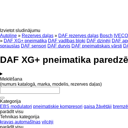
Izvietot sludinājumu
Autoline
»
Rezerves daļas
»
DAF rezerves daļas
Bosch
IVECO
»
DAF XG+ pneimatika
DAF vadības bloki
DAF dzinēji
DAF ap
sprauslas
DAF sensori
DAF durvis
DAF pneimatiskais vārsti
DA
DAF XG+ pneimatika paredzē
Meklēšana
(numurs katalogā, marka, modelis, rezerves daļas)
Kategorija
EBS modulatori
pneimatiskie kompresori
gaisa žāvētāji
bremzē
parādīt visu
Tehnikas kategorija
kravas automašīnas
vilcēji
parādīt visu