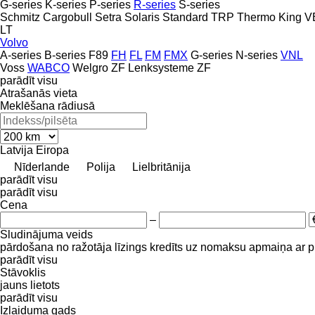
G-series
K-series
P-series
R-series
S-series
Schmitz Cargobull
Setra
Solaris
Standard
TRP
Thermo King
V
LT
Volvo
A-series
B-series
F89
FH
FL
FM
FMX
G-series
N-series
VNL
Voss
WABCO
Welgro
ZF Lenksysteme
ZF
parādīt visu
Atrašanās vieta
Meklēšana rādiusā
Latvija
Eiropa
Nīderlande
Polija
Lielbritānija
parādīt visu
parādīt visu
Cena
–
Sludinājuma veids
pārdošana
no ražotāja
līzings
kredīts
uz nomaksu
apmaiņa ar 
parādīt visu
Stāvoklis
jauns
lietots
parādīt visu
Izlaiduma gads