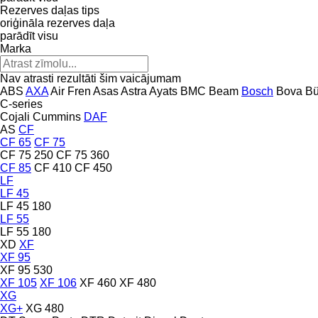
Rezerves daļas tips
oriģināla rezerves daļa
parādīt visu
Marka
Nav atrasti rezultāti šim vaicājumam
ABS
AXA
Air Fren
Asas
Astra
Ayats
BMC
Beam
Bosch
Bova
Bü
C-series
Cojali
Cummins
DAF
AS
CF
CF 65
CF 75
CF 75 250
CF 75 360
CF 85
CF 410
CF 450
LF
LF 45
LF 45 180
LF 55
LF 55 180
XD
XF
XF 95
XF 95 530
XF 105
XF 106
XF 460
XF 480
XG
XG+
XG 480