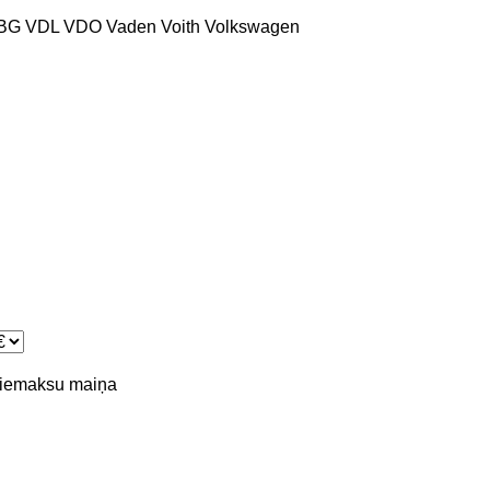
BG
VDL
VDO
Vaden
Voith
Volkswagen
piemaksu
maiņa