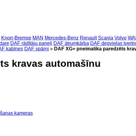
Knorr-Bremse
MAN
Mercedes-Benz
Renault
Scania
Volvo
WA
dare
DAF rādītāju paneļi
DAF ātrumkārba
DAF degvielas tvertn
F kabīnes
DAF spārni
»
DAF XG+ pneimatika paredzēts kra
ts kravas automašīnu
šanas kameras