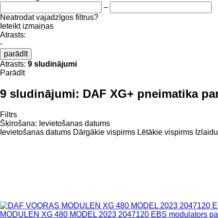
–
Neatrodat vajadzīgos filtrus?
Ieteikt izmaiņas
Atrasts:
-
parādīt
Atrasts:
9 sludinājumi
Parādīt
9 sludinājumi:
DAF XG+ pneimatika par
Filtrs
Šķirošana
:
Ievietošanas datums
Ievietošanas datums
Dārgākie vispirms
Lētākie vispirms
Izlaid
MODULEN XG 480 MODEL 2023 2047120 EBS modulators pare