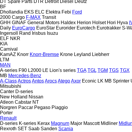
DT Spare Parts
DTR
Detroit Diesel
Deutz
BF
Dhollandia
EKS
ELC
Elektra
Febi
Ford
2000
Cargo
F-MAX
Transit
GHH
GINAF
General Motors
Haldex
Herion
Holset
Hori
Hyva
I
Daily
EuroCargo
EuroStar
Eurorider
Eurotech
Eurotrakker
S-W
Ingersoll Rand
Irisbus
Isuzu
ELF
NKR
KIA
Carnival
KamAZ
Knorr
Knorr-Bremse
Krone
Leyland
Liebherr
LTM
MAN
A-series
F90
L2000
LE
Lion's series
TGA
TGL
TGM
TGS
TGX
MB
Mercedes-Benz
A-Class
Actros
Antos
Arocs
Atego
Axor
Econic
LK
MB
Sprinter
Mitsubishi
Canter
D-series
New Holland
Nissan
Atleon
Cabstar
NT
Norgren
Paccar
Pegaso
Piaggio
Porter
Renault
D-series
K-series
Kerax
Magnum
Major
Mascott
Midliner
Midlu
Rexroth
SET
Saab
Sanden
Scania