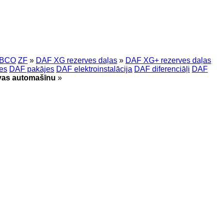
BCO
ZF
»
DAF XG rezerves daļas
»
DAF XG+ rezerves daļas
es
DAF pakājes
DAF elektroinstalācija
DAF diferenciāļi
DAF
vas automašīnu
»