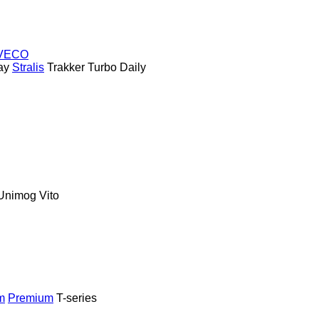
VECO
ay
Stralis
Trakker
Turbo Daily
Unimog
Vito
m
Premium
T-series