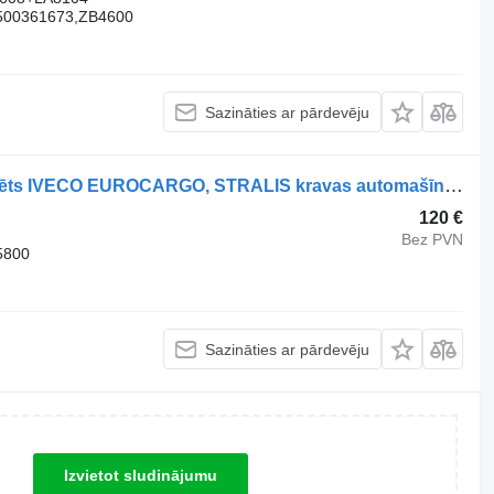
500361673,ZB4600
Sazināties ar pārdevēju
41285072 energoakumulators paredzēts IVECO EUROCARGO, STRALIS kravas automašīnas
120 €
Bez PVN
5800
Sazināties ar pārdevēju
Izvietot sludinājumu