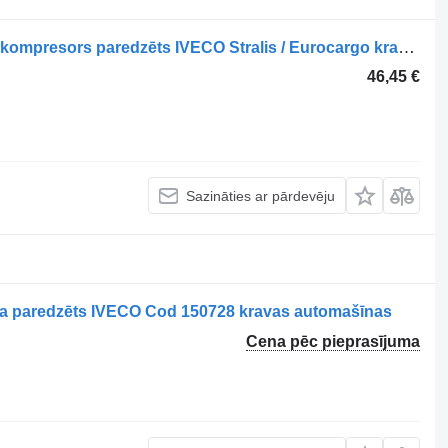
Knorr-Bremse LK3840 pneimatiskais kompresors paredzēts IVECO Stralis / Eurocargo kravas automašīnas
46,45 €
Sazināties ar pārdevēju
 paredzēts IVECO Cod 150728 kravas automašīnas
Cena pēc pieprasījuma