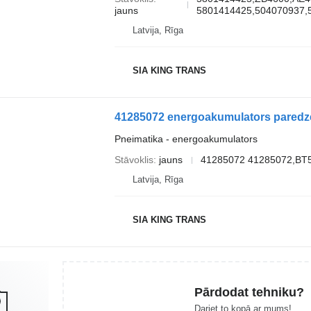
jauns
5801414425,504070937,
Latvija, Rīga
SIA KING TRANS
Pneimatika - energoakumulators
Stāvoklis
jauns
41285072 41285072,BT
Latvija, Rīga
SIA KING TRANS
Pārdodat tehniku?
Dariet to kopā ar mums!