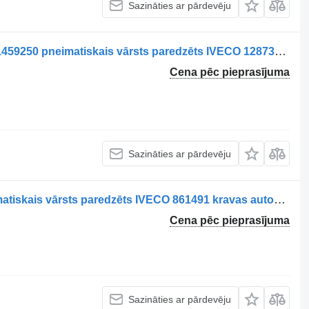
Sazināties ar pārdevēju
Bloc Supapă Frână de Evacuare 5801459250 pneimatiskais vārsts paredzēts IVECO 1287305536 153704 kravas automašīnas
Cena pēc pieprasījuma
Sazināties ar pārdevēju
Bloc supapă frână de evacuare pneimatiskais vārsts paredzēts IVECO 861491 kravas automašīnas
Cena pēc pieprasījuma
Sazināties ar pārdevēju