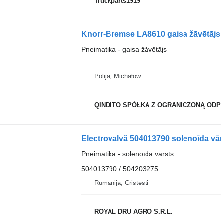
Truckparts1919
Knorr-Bremse LA8610 gaisa žāvētājs
Pneimatika - gaisa žāvētājs
Polija, Michałów
QINDITO SPÓŁKA Z OGRANICZONĄ OD
Pneimatika - solenoīda vārsts
504013790 / 504203275
Rumānija, Cristesti
ROYAL DRU AGRO S.R.L.