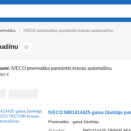
eimatika
IVECO pneimatika paredzēts kravas automašīnu
mašīnu
jumi:
IVECO pneimatika paredzēts kravas automašīnu
860 €
IVECO 5801414425 gaisa žāvētājs p
Pneimatika - gaisa žāvētājs
Stāvoklis
5801414425,ZB4600,AE