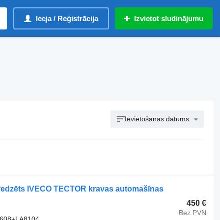
Ieeja / Reģistrācija
Izvietot sludinājumu
Ievietošanas datums
aredzēts IVECO TECTOR kravas automašīnas
450 €
Bez PVN
4608+LA8104