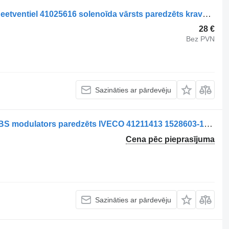
IVECO Compressed Air System Magneetventiel 41025616 solenoīda vārsts paredzēts kravas automašīnas
28 €
Bez PVN
Sazināties ar pārdevēju
Supapă EBS axă motrică 41211413 EBS modulators paredzēts IVECO 41211413 1528603-12 kravas automašīnas
Cena pēc pieprasījuma
Sazināties ar pārdevēju