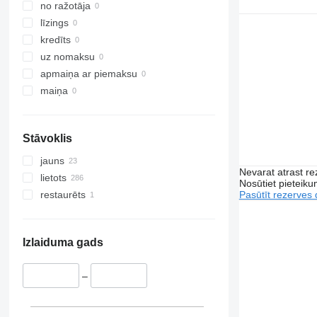
no ražotāja
līzings
kredīts
uz nomaksu
apmaiņa ar piemaksu
maiņa
Stāvoklis
jauns
Nevarat atrast r
lietots
Nosūtiet pieteikum
Pasūtīt rezerves 
restaurēts
Izlaiduma gads
–