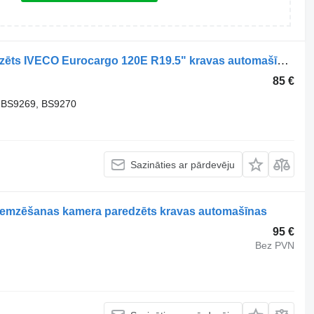
504072793 energoakumulators paredzēts IVECO Eurocargo 120E R19.5" kravas automašīnas
85 €
 BS9269, BS9270
Sazināties ar pārdevēju
emzēšanas kamera paredzēts kravas automašīnas
95 €
Bez PVN