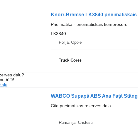
Pneimatika - pneimatiskais kompresors
LK3840
Polija, Opole
Truck Cores
ezerves daļu?
u tūlīt!
daļu
WABCO Supapă ABS Axa Față Stânga
Cita pneimatikas rezerves daļa
Rumānija, Cristesti