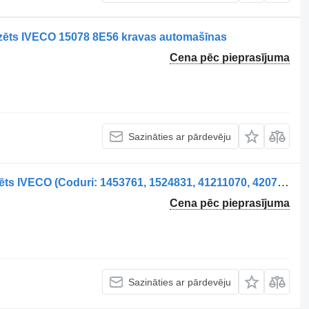
zēts IVECO 15078 8E56 kravas automašīnas
Cena pēc pieprasījuma
Sazināties ar pārdevēju
Supapă ABS Axa Față Stânga paredzēts IVECO (Coduri: 1453761, 1524831, 41211070, 42070065, 5006034256, 5006143405, 81524526007, 5000790124, 5010151551, 5430042384, 1934978, 1195752, 1518589, 177442) kravas automašīnas
Cena pēc pieprasījuma
Sazināties ar pārdevēju