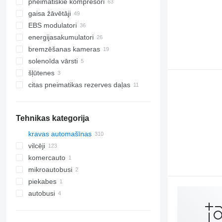
pneimatiskie kompresori
gaisa žāvētāji
EBS modulatori
energijasakumulatori
bremzēšanas kameras
solenoīda vārsti
šļūtenes
citas pneimatikas rezerves daļas
Tehnikas kategorija
kravas automašīnas
vilcēji
komercauto
mikroautobusi
piekabes
autobusi