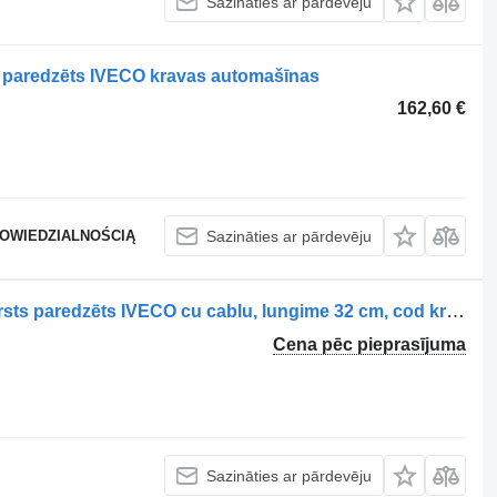
Sazināties ar pārdevēju
 paredzēts IVECO kravas automašīnas
162,60 €
POWIEDZIALNOŚCIĄ
Sazināties ar pārdevēju
Electrovalvă 504013790 solenoīda vārsts paredzēts IVECO cu cablu, lungime 32 cm, cod kravas automašīnas
Cena pēc pieprasījuma
Sazināties ar pārdevēju