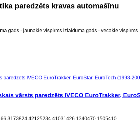
ika paredzēts kravas automašīnu
uma gads - jaunākie vispirms
Izlaiduma gads - vecākie vispirms
kais vārsts paredzēts IVECO EuroTrakker, EuroS
6 3173824 42125234 41031426 1340470 1505410...