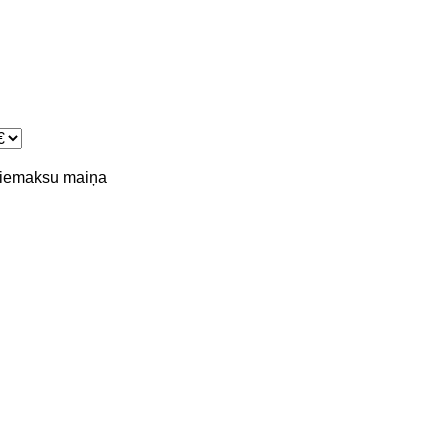
piemaksu
maiņa