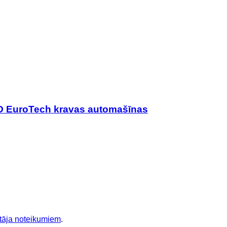
CO EuroTech kravas automašīnas
otāja noteikumiem
.