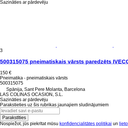
Sazināties ar pārdevēju
3
500315075 pneimatiskais vārsts paredzēts IVE
150 €
Pneimatika - pneimatiskais vārsts
500315075
Spānija, Sant Pere Molanta, Barcelona
LAS COLINAS OCASION, S.L.
Sazināties ar pārdevēju
Parakstieties uz šis rubrikas jaunajiem sludinājumiem
Parakstīties
Nospiežot, jūs piekrītat mūsu
konfidencialitātes politikai
un
liet