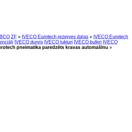
BCO
ZF
»
IVECO Eurotech rezerves daļas
»
IVECO Eurotech
enciāļi
IVECO durvis
IVECO lukturi
IVECO buferi
IVECO
rotech pneimatika paredzēts kravas automašīnu
»