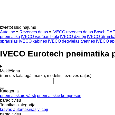
Izvietot sludinājumu
Autoline
»
Rezerves daļas
»
IVECO rezerves daļas
Bosch
DAF
pneimatika
IVECO vadības bloki
IVECO dzinēji
IVECO ātrumkā
sprauslas
IVECO kabīnes
IVECO degvielas tvertnes
IVECO ap
IVECO Eurotech pneimatika 
Meklēšana
(numurs katalogā, marka, modelis, rezerves daļas)
Kategorija
pneimatiskais vārsti
pneimatiskie kompresori
parādīt visu
Tehnikas kategorija
kravas automašīnas
vilcēji
parādīt visu