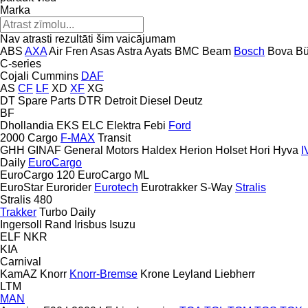
Marka
Nav atrasti rezultāti šim vaicājumam
ABS
AXA
Air Fren
Asas
Astra
Ayats
BMC
Beam
Bosch
Bova
Bü
C-series
Cojali
Cummins
DAF
AS
CF
LF
XD
XF
XG
DT Spare Parts
DTR
Detroit Diesel
Deutz
BF
Dhollandia
EKS
ELC
Elektra
Febi
Ford
2000
Cargo
F-MAX
Transit
GHH
GINAF
General Motors
Haldex
Herion
Holset
Hori
Hyva
I
Daily
EuroCargo
EuroCargo 120
EuroCargo ML
EuroStar
Eurorider
Eurotech
Eurotrakker
S-Way
Stralis
Stralis 480
Trakker
Turbo Daily
Ingersoll Rand
Irisbus
Isuzu
ELF
NKR
KIA
Carnival
KamAZ
Knorr
Knorr-Bremse
Krone
Leyland
Liebherr
LTM
MAN