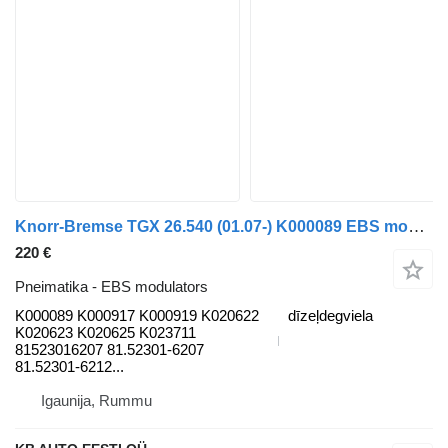
Knorr-Bremse TGX 26.540 (01.07-) K000089 EBS modulators paredzēts MAN TGL, TGM, TGS, TGX (2005-2021) kravas automašīnas
220 €
Pneimatika - EBS modulators
K000089 K000917 K000919 K020622
dīzeļdegviela
K020623 K020625 K023711
81523016207 81.52301-6207
81.52301-6212...
Igaunija, Rummu