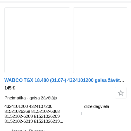
WABCO TGX 18.480 (01.07-) 4324101200 gaisa žāvētājs paredzēts MAN TGL, TGM, TGS, TGX (2005-2021) kravas automašīnas
145 €
Pneimatika - gaisa žāvētājs
4324101200 4324107200
dīzeļdegviela
81521026368 81.52102-6368
81.52102-6209 81521026209
81.52102-6219 81521026219...