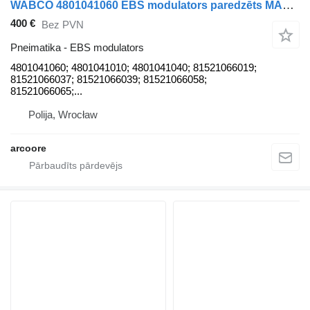
WABCO 4801041060 EBS modulators paredzēts MAN Neoplan; TGL; TGM Euro 6; kravas automašīnas
400 €
Bez PVN
Pneimatika - EBS modulators
4801041060; 4801041010; 4801041040; 81521066019;
81521066037; 81521066039; 81521066058;
81521066065;...
Polija, Wrocław
arcoore