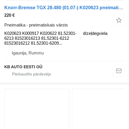
Knorr-Bremse TGX 28.480 (01.07-) K020623 pneimatiskais vārsts paredzēts MAN TGL, TGM, TGS, TGX (2005-2021) kravas automašīnas
220 €
Pneimatika - pneimatiskais vārsts
K020623 K000917 K020622 81.52301-
dīzeļdegviela
6213 81523016213 81.52301-6212
81523016212 81.52301-6209...
Igaunija, Rummu
KB AUTO EESTI OÜ