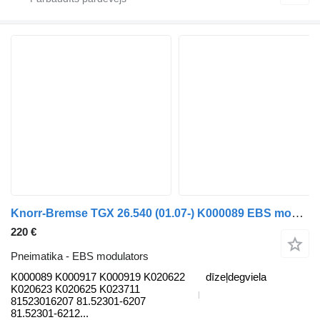
Knorr-Bremse TGX 26.540 (01.07-) K000089 EBS modulators paredzēts MAN TGL, TGM, TGS, TGX (2005-2021) kravas automašīnas
220 €
Pneimatika - EBS modulators
K000089 K000917 K000919 K020622
dīzeļdegviela
K020623 K020625 K023711
81523016207 81.52301-6207
81.52301-6212...