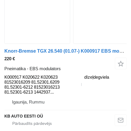
Knorr-Bremse TGX 26.540 (01.07-) K000917 EBS modulators paredzēts MAN TGL, TGM, TGS, TGX (2005-2021) kravas automašīnas
220 €
Pneimatika - EBS modulators
K000917 K020622 K020623
dīzeļdegviela
81523016209 81.52301.6209
81.52301-6212 81523016213
81.52301-6213 1442937...
Igaunija, Rummu
KB AUTO EESTI OÜ