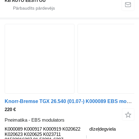
KB AUTO EESTI OÜ
Knorr-Bremse TGX 26.540 (01.07-) K000089 EBS modulators paredzēts MAN TGL, TGM, TGS, TGX (2005-2021) kravas automašīnas
220 €
Pneimatika - EBS modulators
K000089 K000917 K000919 K020622
dīzeļdegviela
K020623 K020625 K023711