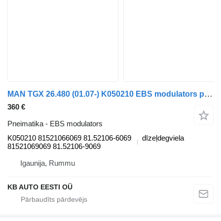
MAN TGX 26.480 (01.07-) K050210 EBS modulators paredzēts MAN TGL, TGM, TGS, TGX (2005-2021) kravas automašīnas
360 €
Pneimatika - EBS modulators
K050210 81521066069 81.52106-6069
dīzeļdegviela
81521069069 81.52106-9069
Igaunija, Rummu
KB AUTO EESTI OÜ