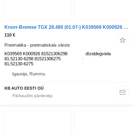
Knorr-Bremse TGX 28.480 (01.07-) K039569 K000926 pneimatiskais vārsts paredzēts MAN TGL, TGM, TGS, TGX (2005-2021) kravas automašīnas
110 €
Pneimatika - pneimatiskais vārsts
K039569 K000926 81521306298
dīzeļdegviela
81.52130-6298 81521306275
81.52130-6275
Igaunija, Rummu
KB AUTO EESTI OÜ