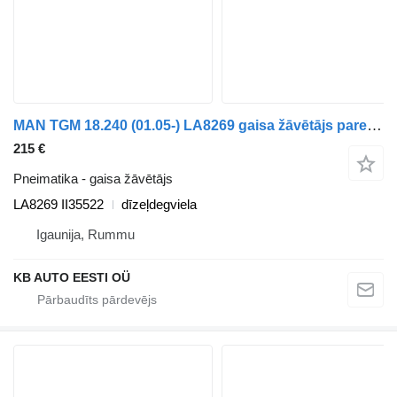
MAN TGM 18.240 (01.05-) LA8269 gaisa žāvētājs paredzēts MAN TGL, TGM, TGS, TGX (2005-2021) kravas automašīnas
215 €
Pneimatika - gaisa žāvētājs
LA8269 II35522
dīzeļdegviela
Igaunija, Rummu
KB AUTO EESTI OÜ