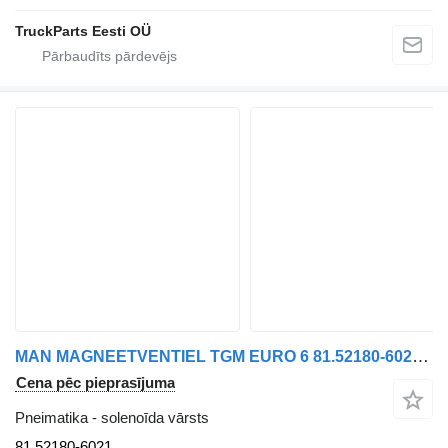
TruckParts Eesti OÜ
MAN MAGNEETVENTIEL TGM EURO 6 81.52180-6021 solenoīda vārsts paredzēts kravas automašīnas
Cena pēc pieprasījuma
Pneimatika - solenoīda vārsts
81.52180-6021