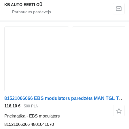
KB AUTO EESTI OÜ
81521066066 EBS modulators paredzēts MAN TGL TGM kravas automašīnas
116,10 €
500 PLN
Pneimatika - EBS modulators
81521066066 4801041070