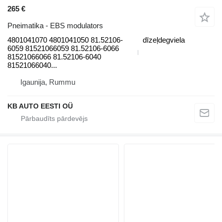
265 €
Pneimatika - EBS modulators
4801041070 4801041050 81.52106-
dīzeļdegviela
6059 81521066059 81.52106-6066
81521066066 81.52106-6040
81521066040...
Igaunija, Rummu
KB AUTO EESTI OÜ