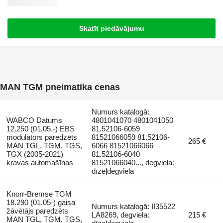
Skatīt piedāvājumu
MAN TGM pneimatika cenas
Numurs katalogā:
WABCO Datums
4801041070 4801041050
12.250 (01.05.-) EBS
81.52106-6059
modulators paredzēts
81521066059 81.52106-
265 €
MAN TGL, TGM, TGS,
6066 81521066066
TGX (2005-2021)
81.52106-6040
kravas automašīnas
81521066040..., degviela:
dīzeļdegviela
Knorr-Bremse TGM
18.290 (01.05-) gaisa
Numurs katalogā: II35522
žāvētājs paredzēts
LA8269, degviela:
215 €
MAN TGL, TGM, TGS,