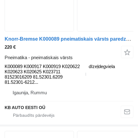
Knorr-Bremse K000089 pneimatiskais vārsts paredzēts MAN TGL, TGM, TGS, TGX (2005-2021) kravas automašīnas
220 €
Pneimatika - pneimatiskais vārsts
K000089 K000917 K000919 K020622
dīzeļdegviela
K020623 K020625 K023711
81523016209 81.52301.6209
81.52301-6212...
Igaunija, Rummu
KB AUTO EESTI OÜ