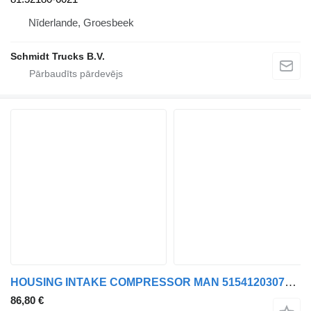
Nīderlande, Groesbeek
Schmidt Trucks B.V.
HOUSING INTAKE COMPRESSOR MAN 51541203075 paredzēts MAN TGL, TGM, TGS, TGX (2005-2021) kravas automašīnas
86,80 €