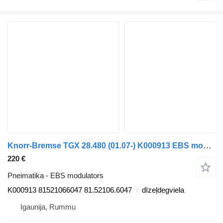
Knorr-Bremse TGX 28.480 (01.07-) K000913 EBS modulators paredzēts MAN TGL, TGM, TGS, TGX (2005-2021) kravas automašīnas
220 €
Pneimatika - EBS modulators
K000913 81521066047 81.52106.6047
dīzeļdegviela
Igaunija, Rummu