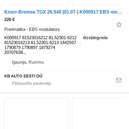
Knorr-Bremse TGX 26.540 (01.07-) K000917 EBS modulators paredzēts MAN TGL, TGM, TGS, TGX (2005-2021) kravas automašīnas
220 €
Pneimatika - EBS modulators
K000917 81523016212 81.52301-6212
dīzeļdegviela
81523016213 81.52301-6213 1442937
1790879 1790897 1879274
20707638...
Igaunija, Rummu
KB AUTO EESTI OÜ