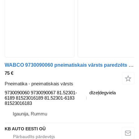
WABCO 9730090060 pneimatiskais vārsts paredzēts MAN TGL, TGM, TGS, TGX (2005-2021) kravas automašīnas
75 €
Pneimatika - pneimatiskais vārsts
9730090060 9730090067 81.52301-
dīzeļdegviela
6189 81523016189 81.52301-6183
81523016183
Igaunija, Rummu
KB AUTO EESTI OÜ