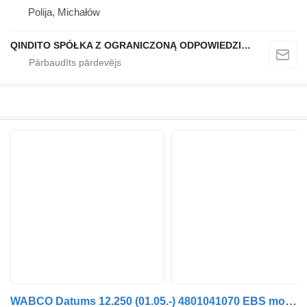
Polija, Michałów
QINDITO SPÓŁKA Z OGRANICZONĄ ODPOWIEDZIALNOŚCIĄ
WABCO Datums 12.250 (01.05.-) 4801041070 EBS modulators paredzēts MAN TGL, TGM, TGS, TGX (2005-2021) kravas automašīnas