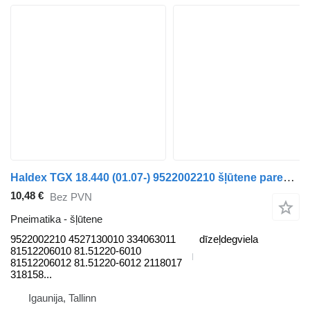
Haldex TGX 18.440 (01.07-) 9522002210 šļūtene paredzēts MAN TGL, TGM, TGS, TGX (2005-2021) kravas automašīnas
10,48 €
Bez PVN
Pneimatika - šļūtene
9522002210 4527130010 334063011
dīzeļdegviela
81512206010 81.51220-6010
81512206012 81.51220-6012 2118017
318158...
Igaunija, Tallinn