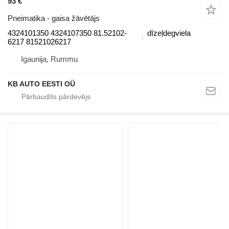
93 €
Pneimatika - gaisa žāvētājs
4324101350 4324107350 81.52102-
dīzeļdegviela
6217 81521026217
Igaunija, Rummu
KB AUTO EESTI OÜ