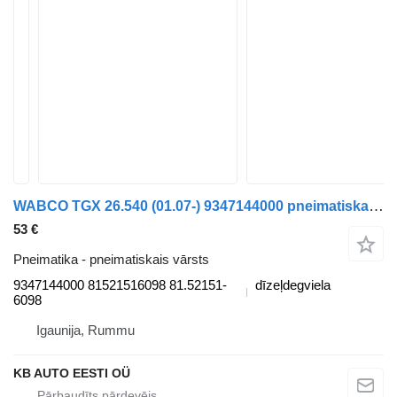
WABCO TGX 26.540 (01.07-) 9347144000 pneimatiskais vārsts paredzēts MAN TGL, TGM, TGS, TGX (2005-2021) kravas automašīnas
53 €
Pneimatika - pneimatiskais vārsts
9347144000 81521516098 81.52151-
dīzeļdegviela
6098
Igaunija, Rummu
KB AUTO EESTI OÜ