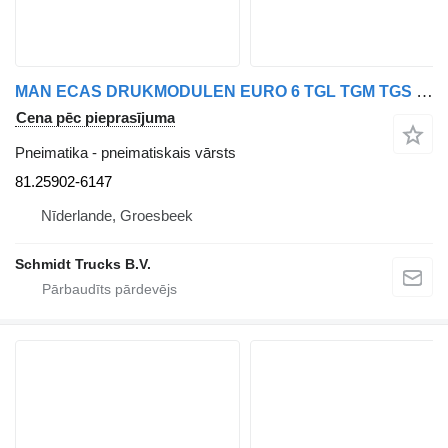
MAN ECAS DRUKMODULEN EURO 6 TGL TGM TGS TGX 81.25902-6147 pneimatiskais vārsts paredzēts kravas automašīnas
Cena pēc pieprasījuma
Pneimatika - pneimatiskais vārsts
81.25902-6147
Nīderlande, Groesbeek
Schmidt Trucks B.V.