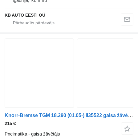
Igaunija, Rummu
KB AUTO EESTI OÜ
Knorr-Bremse TGM 18.290 (01.05-) II35522 gaisa žāvētājs paredzēts MAN TGL, TGM, TGS, TGX (2005-2021) kravas automašīnas
215 €
Pneimatika - gaisa žāvētājs