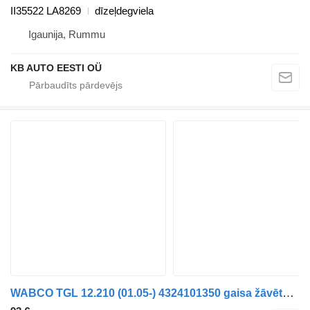
II35522 LA8269
dīzeļdegviela
Igaunija, Rummu
KB AUTO EESTI OÜ
WABCO TGL 12.210 (01.05-) 4324101350 gaisa žāvētājs paredzēts MAN TGL, TGM, TGS, TGX (2005-2021) kravas automašīnas