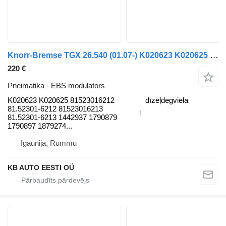
Knorr-Bremse TGX 26.540 (01.07-) K020623 K020625 EBS modulators paredzēts MAN TGL, TGM, TGS, TGX (2005-2021) kravas automašīnas
220 €
Pneimatika - EBS modulators
K020623 K020625 81523016212
dīzeļdegviela
81.52301-6212 81523016213
81.52301-6213 1442937 1790879
1790897 1879274...
Igaunija, Rummu
KB AUTO EESTI OÜ