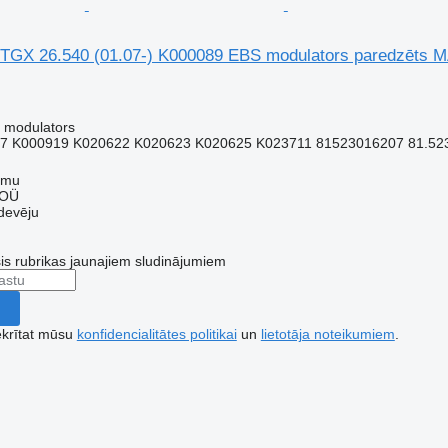
TGX 26.540 (01.07-) K000089 EBS modulators paredzēts 
 modulators
7 K000919 K020622 K020623 K020625 K023711 81523016207 81.5230
mmu
 OÜ
devēju
šis rubrikas jaunajiem sludinājumiem
ekrītat mūsu
konfidencialitātes politikai
un
lietotāja noteikumiem
.