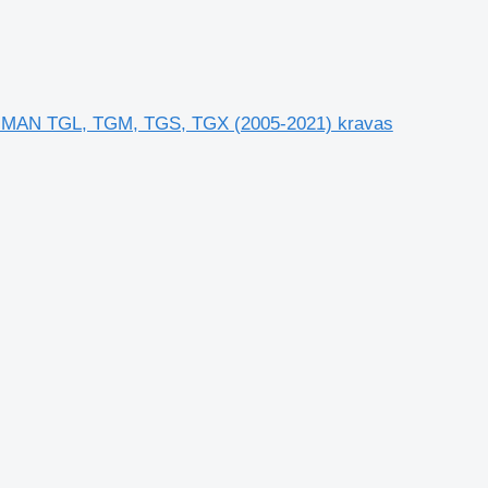
s MAN TGL, TGM, TGS, TGX (2005-2021) kravas