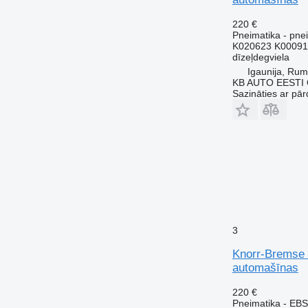
220 €
Pneimatika - pnei
K020623 K00091
dīzeļdegviela
Igaunija, Ru
KB AUTO EESTI
Sazināties ar pār
3
Knorr-Bremse 
automašīnas
220 €
Pneimatika - EBS