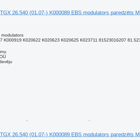
TGX 26.540 (01.07-) K000089 EBS modulators paredzēts 
 modulators
7 K000919 K020622 K020623 K020625 K023711 81523016207 81.5230
mmu
 OÜ
devēju
TGX 26.540 (01.07-) K000089 EBS modulators paredzēts 