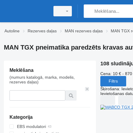
Autoline
Rezerves daļas
MAN rezerves daļas
MAN TGX re
MAN TGX pneimatika paredzēts kravas a
108 sludināj
Meklēšana
Cena:
10 € - 870
(numurs katalogā, marka, modelis,
Filtrs
rezerves daļas)
Šķirošana
:
Ievie
Ievietošanas da
Kategorija
EBS modulatori