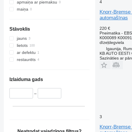
4
apmaiņa ar piemaksu
maiņa
Knorr-Bremse 
automašīnas
220 €
Stāvoklis
Pneimatika - EBS
K000089 K00091
jauns
dīzeļdegviela
lietots
Igaunija, Ru
ar defektu
KB AUTO EESTI
Sazināties ar pār
restaurēts
Izlaiduma gads
–
3
Knorr-Bremse 
Neatrodat vajadzīgos filtrus?