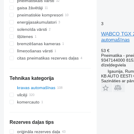
pneimatiskais vārsti
gaisa žāvētāji
pneimatiskie kompresori
energijasakumulatori
3
solenoīda vārsti
WABCO TGX 26.
šļūtenes
automašīnas
bremzēšanas kameras
53 €
līmeņošanas vārsti
Pneimatika - pnei
citas pneimatikas rezerves daļas
9347144000 815
dīzeļdegviela
Igaunija, Ru
KB AUTO EESTI
Tehnikas kategorija
Sazināties ar pār
kravas automašīnas
vilcēji
komercauto
Rezerves daļas tips
oriģināla rezerves daļa