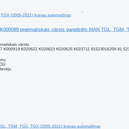
TGX (2005-2021) kravas automašīnas
K000089 pneimatiskais vārsts paredzēts MAN TGL, TGM, 
matiskais vārsts
7 K000919 K020622 K020623 K020625 K023711 81523016209 81.5230
mmu
 OÜ
devēju
GL, TGM, TGS, TGX (2005-2021) kravas automašīnas