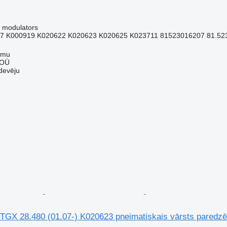
 modulators
7 K000919 K020622 K020623 K020625 K023711 81523016207 81.5230
mmu
 OÜ
devēju
TGX 28.480 (01.07-) K020623 pneimatiskais vārsts pared