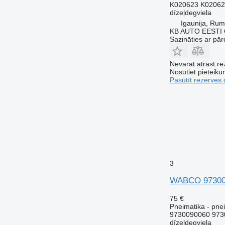
K020623 K02062
dīzeļdegviela
Igaunija, Ru
KB AUTO EESTI
Sazināties ar pār
Nevarat atrast r
Nosūtiet pieteikum
Pasūtīt rezerves 
3
WABCO 973009
75 €
Pneimatika - pnei
9730090060 973
dīzeļdegviela