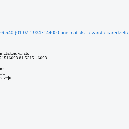
540 (01.07-) 9347144000 pneimatiskais vārsts paredzēt
matiskais vārsts
21516098 81.52151-6098
mmu
 OÜ
devēju