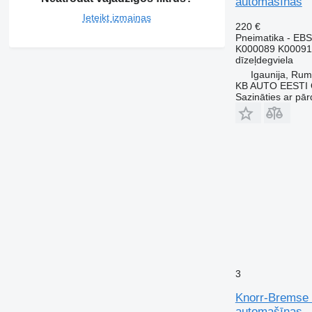
automašīnas
Ieteikt izmaiņas
220 €
Pneimatika - EBS
K000089 K00091
dīzeļdegviela
Igaunija, Ru
KB AUTO EESTI
Sazināties ar pār
3
Knorr-Bremse 
automašīnas