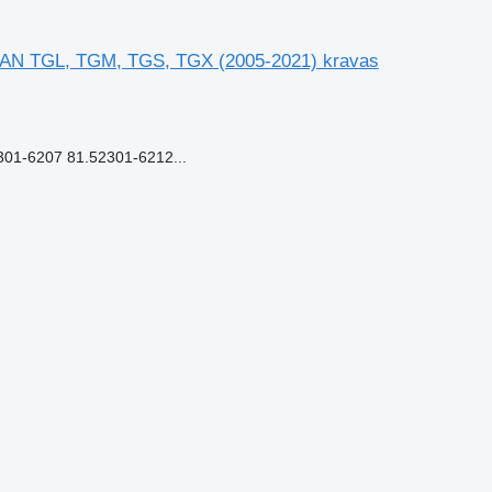
MAN TGL, TGM, TGS, TGX (2005-2021) kravas
1-6207 81.52301-6212...