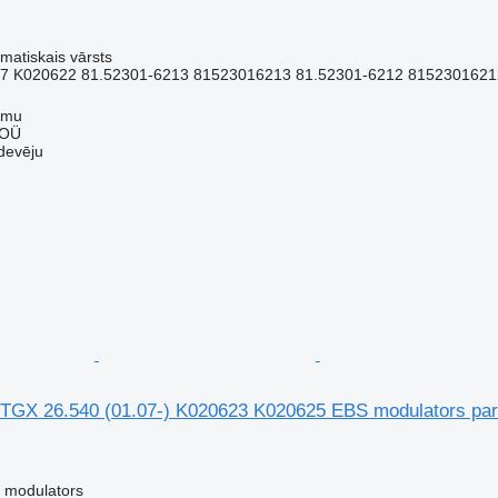
matiskais vārsts
7 K020622 81.52301-6213 81523016213 81.52301-6212 81523016212
mmu
 OÜ
devēju
TGX 26.540 (01.07-) K020623 K020625 EBS modulators p
 modulators