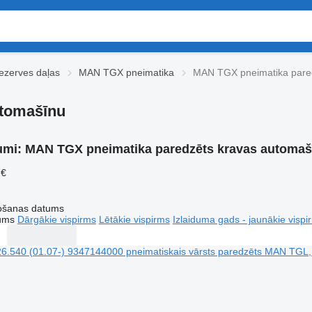
zerves daļas
MAN TGX pneimatika
MAN TGX pneimatika pare
utomašīnu
umi:
MAN TGX pneimatika paredzēts kravas automaš
 €
tošanas datums
tums
Dārgākie vispirms
Lētākie vispirms
Izlaiduma gads - jaunākie vispi