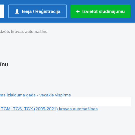
Ieeja / Reģistrācija
Izvietot sludinājumu
dzēts kravas automašīnu
īnu
rms
Izlaiduma gads - vecākie vispirms