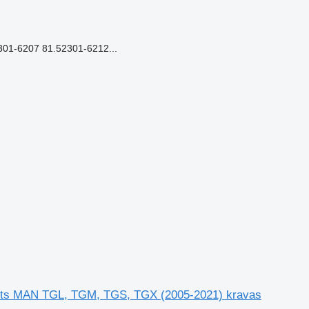
1-6207 81.52301-6212...
zēts MAN TGL, TGM, TGS, TGX (2005-2021) kravas