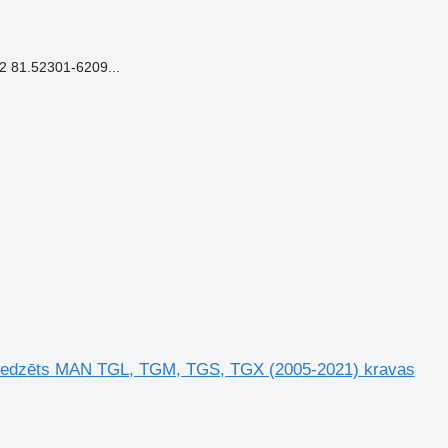
 81.52301-6209...
aredzēts MAN TGL, TGM, TGS, TGX (2005-2021) kravas