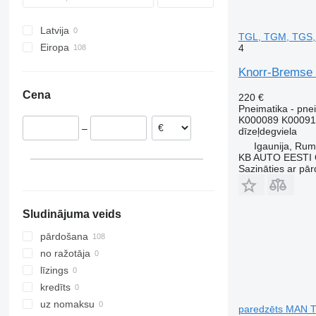
Unimog
N-series
Latvija
Vito
VNL
TGL, TGM, TGS, 
Eiropa
4
Igaunija
Knorr-Bremse 
Polija
Cena
220 €
Nīderlande
Pneimatika - pnei
Beļģija
K000089 K00091
–
dīzeļdegviela
Portugāle
Igaunija, Ru
Lietuva
KB AUTO EESTI
Vācija
Sazināties ar pār
Ungārija
Sludinājuma veids
pārdošana
no ražotāja
līzings
kredīts
uz nomaksu
paredzēts MAN T