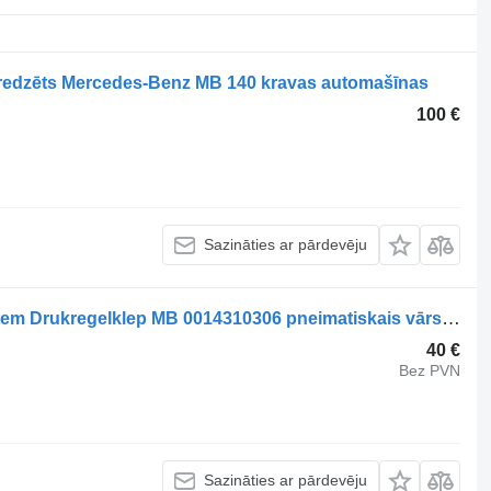
edzēts Mercedes-Benz MB 140 kravas automašīnas
100 €
Sazināties ar pārdevēju
Mercedes-Benz Compressed Air System Drukregelklep MB 0014310306 pneimatiskais vārsts paredzēts kravas automašīnas
40 €
Bez PVN
Sazināties ar pārdevēju