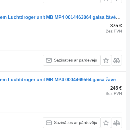
Mercedes-Benz Compressed Air System Luchtdroger unit MB MP4 0014463064 gaisa žāvētājs paredzēts kravas automašīnas
375 €
Bez PVN
Sazināties ar pārdevēju
Mercedes-Benz Compressed Air System Luchtdroger unit MB MP4 0004469564 gaisa žāvētājs paredzēts kravas automašīnas
245 €
Bez PVN
Sazināties ar pārdevēju