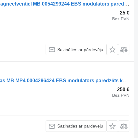
Mercedes-Benz Brake System ABS magneetventiel MB 0054299244 EBS modulators paredzēts kravas automašīnas
25 €
Bez PVN
Sazināties ar pārdevēju
Mercedes-Benz Brake System Achteras MB MP4 0004296424 EBS modulators paredzēts kravas automašīnas
250 €
Bez PVN
Sazināties ar pārdevēju