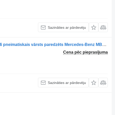
Sazināties ar pārdevēju
Regulator de presiune aer 0044310306 pneimatiskais vārsts paredzēts Mercedes-Benz MB659 kravas automašīnas
Cena pēc pieprasījuma
Sazināties ar pārdevēju