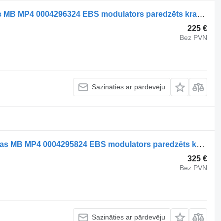
Mercedes-Benz Brake System Vooras MB MP4 0004296324 EBS modulators paredzēts kravas automašīnas
225 €
Bez PVN
Sazināties ar pārdevēju
Mercedes-Benz Brake System Achteras MB MP4 0004295824 EBS modulators paredzēts kravas automašīnas
325 €
Bez PVN
Sazināties ar pārdevēju