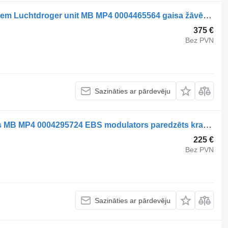
Mercedes-Benz Compressed Air System Luchtdroger unit MB MP4 0004465564 gaisa žāvētājs paredzēts kravas automašīnas
375 €
Bez PVN
Sazināties ar pārdevēju
Mercedes-Benz Brake System Vooras MB MP4 0004295724 EBS modulators paredzēts kravas automašīnas
225 €
Bez PVN
Sazināties ar pārdevēju