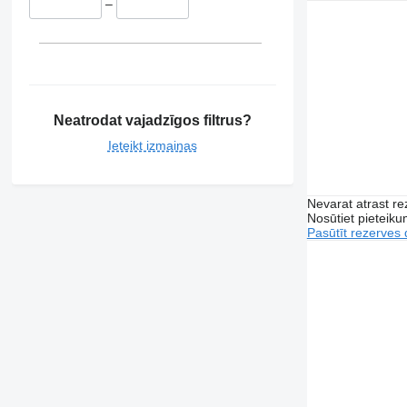
–
Neatrodat vajadzīgos filtrus?
Ieteikt izmaiņas
Nevarat atrast r
Nosūtiet pieteikum
Pasūtīt rezerves 