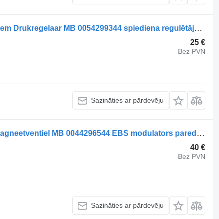
Mercedes-Benz Compressed Air System Drukregelaar MB 0054299344 spiediena regulētājvārsts paredzēts kravas automašīnas
25 €
Bez PVN
Sazināties ar pārdevēju
Mercedes-Benz Brake System ABS Magneetventiel MB 0044296544 EBS modulators paredzēts kravas automašīnas
40 €
Bez PVN
Sazināties ar pārdevēju