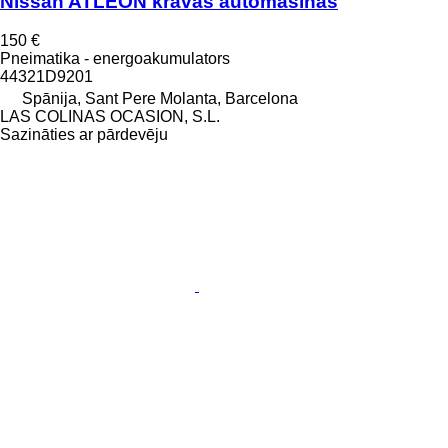
Nissan ATLEON kravas automašīnas
150 €
Pneimatika - energoakumulators
44321D9201
Spānija, Sant Pere Molanta, Barcelona
LAS COLINAS OCASION, S.L.
Sazināties ar pārdevēju