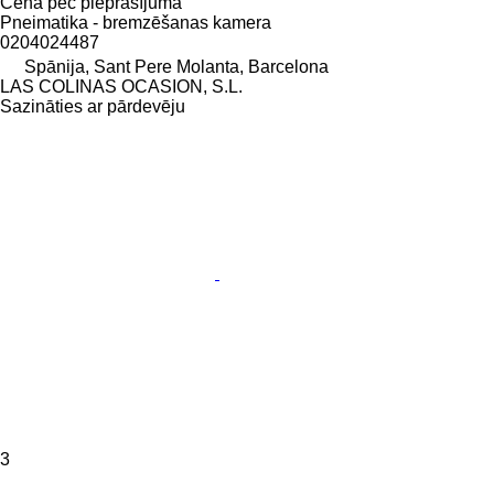
Cena pēc pieprasījuma
Pneimatika - bremzēšanas kamera
0204024487
Spānija, Sant Pere Molanta, Barcelona
LAS COLINAS OCASION, S.L.
Sazināties ar pārdevēju
3