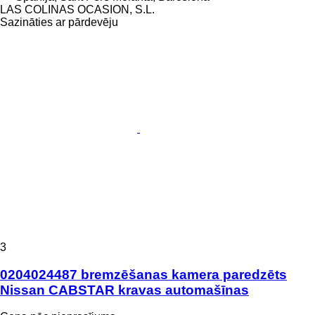
LAS COLINAS OCASION, S.L.
Sazināties ar pārdevēju
3
0204024487 bremzēšanas kamera paredzēts
Nissan CABSTAR kravas automašīnas