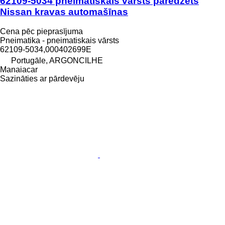
62109-5034 pneimatiskais vārsts paredzēts
Nissan kravas automašīnas
Cena pēc pieprasījuma
Pneimatika - pneimatiskais vārsts
62109-5034,000402699E
Portugāle, ARGONCILHE
Manaiacar
Sazināties ar pārdevēju