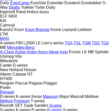
Daily
EuroCargo
EuroStar
Eurorider
Eurotech
Eurotrakker
S-
Way
Stralis
Trakker
Turbo Daily
Ingersoll Rand
Irisbus
Isuzu
ELF
NKR
KIA
Carnival
KamAZ
Knorr
Knorr-Bremse
Krone
Leyland
Liebherr
LTM
MAN
A-series
F90
L2000
LE
Lion's series
TGA
TGL
TGM
TGS
TGX
MB
Mercedes-Benz
A-Class
Actros
Antos
Arocs
Atego
Axor
Econic
LK
MB
Sprinter
Unimog
Vito
Mitsubishi
Canter
D-series
New Holland
Nissan
Atleon
Cabstar
NT
NT400
Norgren
Paccar
Pegaso
Piaggio
Porter
Renault
D-series
K-series
Kerax
Magnum
Major
Mascott
Midliner
Midlum
Premium
T-series
Rexroth
SET
Saab
Sanden
Scania
G-series
K-series
P-series
R-series
S-series