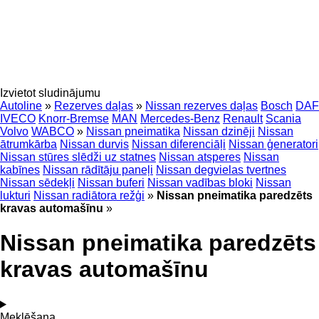
Izvietot sludinājumu
Autoline
»
Rezerves daļas
»
Nissan rezerves daļas
Bosch
DAF
IVECO
Knorr-Bremse
MAN
Mercedes-Benz
Renault
Scania
Volvo
WABCO
»
Nissan pneimatika
Nissan dzinēji
Nissan
ātrumkārba
Nissan durvis
Nissan diferenciāļi
Nissan ģeneratori
Nissan stūres slēdži uz statnes
Nissan atsperes
Nissan
kabīnes
Nissan rādītāju paneļi
Nissan degvielas tvertnes
Nissan sēdekļi
Nissan buferi
Nissan vadības bloki
Nissan
lukturi
Nissan radiātora režģi
»
Nissan pneimatika paredzēts
kravas automašīnu
»
Nissan pneimatika paredzēts
kravas automašīnu
Meklēšana