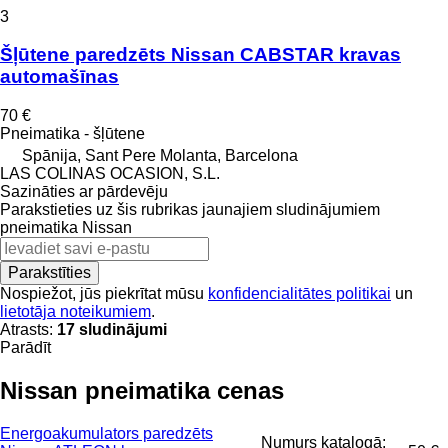
3
Šļūtene paredzēts Nissan CABSTAR kravas
automašīnas
70 €
Pneimatika - šļūtene
Spānija, Sant Pere Molanta, Barcelona
LAS COLINAS OCASION, S.L.
Sazināties ar pārdevēju
Parakstieties uz šis rubrikas jaunajiem sludinājumiem
pneimatika
Nissan
Parakstīties
Nospiežot, jūs piekrītat mūsu
konfidencialitātes politikai
un
lietotāja noteikumiem
.
Atrasts:
17 sludinājumi
Parādīt
Nissan pneimatika cenas
Energoakumulators paredzēts
Numurs katalogā: