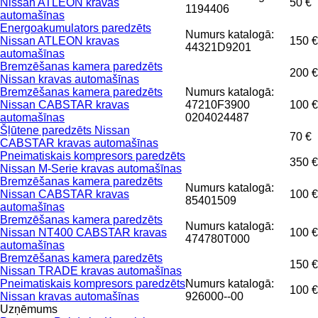
Nissan ATLEON kravas
50 €
1194406
automašīnas
Energoakumulators paredzēts
Numurs katalogā:
Nissan ATLEON kravas
150 €
44321D9201
automašīnas
Bremzēšanas kamera paredzēts
200 €
Nissan kravas automašīnas
Bremzēšanas kamera paredzēts
Numurs katalogā:
Nissan CABSTAR kravas
47210F3900
100 €
automašīnas
0204024487
Šļūtene paredzēts Nissan
70 €
CABSTAR kravas automašīnas
Pneimatiskais kompresors paredzēts
350 €
Nissan M-Serie kravas automašīnas
Bremzēšanas kamera paredzēts
Numurs katalogā:
Nissan CABSTAR kravas
100 €
85401509
automašīnas
Bremzēšanas kamera paredzēts
Numurs katalogā:
Nissan NT400 CABSTAR kravas
100 €
474780T000
automašīnas
Bremzēšanas kamera paredzēts
150 €
Nissan TRADE kravas automašīnas
Pneimatiskais kompresors paredzēts
Numurs katalogā:
100 €
Nissan kravas automašīnas
926000--00
Uzņēmums