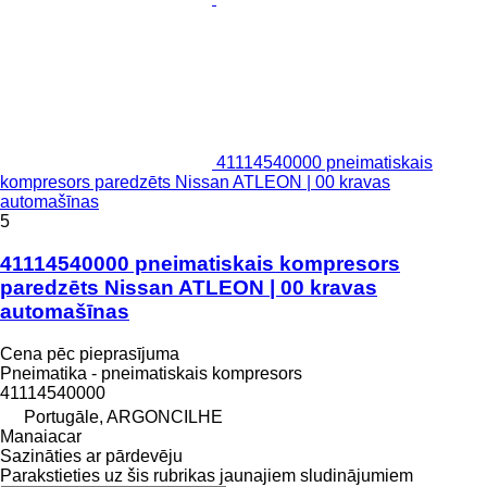
41114540000 pneimatiskais
kompresors paredzēts Nissan ATLEON | 00 kravas
automašīnas
5
41114540000 pneimatiskais kompresors
paredzēts Nissan ATLEON | 00 kravas
automašīnas
Cena pēc pieprasījuma
Pneimatika - pneimatiskais kompresors
41114540000
Portugāle, ARGONCILHE
Manaiacar
Sazināties ar pārdevēju
Parakstieties uz šis rubrikas jaunajiem sludinājumiem