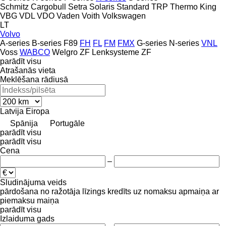
Schmitz Cargobull
Setra
Solaris
Standard
TRP
Thermo King
VBG
VDL
VDO
Vaden
Voith
Volkswagen
LT
Volvo
A-series
B-series
F89
FH
FL
FM
FMX
G-series
N-series
VNL
Voss
WABCO
Welgro
ZF Lenksysteme
ZF
parādīt visu
Atrašanās vieta
Meklēšana rādiusā
Latvija
Eiropa
Spānija
Portugāle
parādīt visu
parādīt visu
Cena
–
Sludinājuma veids
pārdošana
no ražotāja
līzings
kredīts
uz nomaksu
apmaiņa ar
piemaksu
maiņa
parādīt visu
Izlaiduma gads