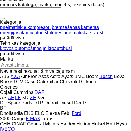
(numurs katalogā, marka, modelis, rezerves daļas)
Kategorija
pneimatiskie kompresori
bremzēšanas kameras
energijasakumulatori
šļūtenes
pneimatiskais vārsti
parādīt visu
Tehnikas kategorija
kravas automašīnas
mikroautobusi
parādīt visu
Marka
Nav atrasti rezultāti šim vaicājumam
ABS
AXA
Air Fren
Asas
Astra
Ayats
BMC
Beam
Bosch
Bova
Bürkert
CM
Case
Caterpillar
Chevrolet
Citroen
C-series
Cojali
Cummins
DAF
AS
CF
LF
XD
XF
XG
DT Spare Parts
DTR
Detroit Diesel
Deutz
BF
Dhollandia
EKS
ELC
Elektra
Febi
Ford
2000
Cargo
F-MAX
Transit
GHH
GINAF
General Motors
Haldex
Herion
Holset
Hori
Hyva
IVECO