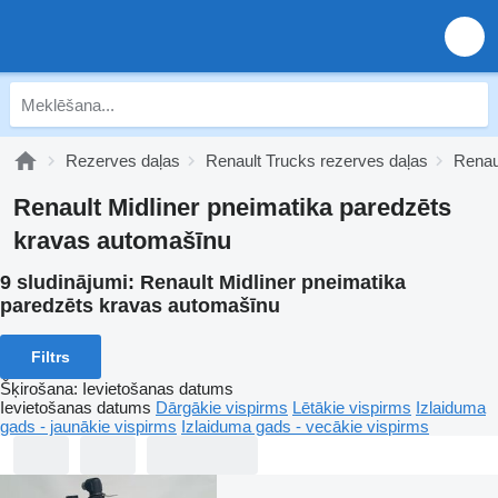
Rezerves daļas
Renault Trucks rezerves daļas
Renaul
Renault Midliner pneimatika paredzēts
kravas automašīnu
9 sludinājumi:
Renault Midliner pneimatika
paredzēts kravas automašīnu
Filtrs
Šķirošana
:
Ievietošanas datums
Ievietošanas datums
Dārgākie vispirms
Lētākie vispirms
Izlaiduma
gads - jaunākie vispirms
Izlaiduma gads - vecākie vispirms