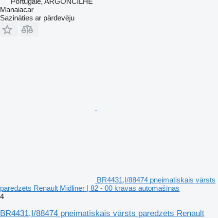
Portugāle, ARGONCILHE
Manaiacar
Sazināties ar pārdevēju
BR4431,I/88474 pneimatiskais vārsts
paredzēts Renault Midliner | 82 - 00 kravas automašīnas
4
BR4431,I/88474 pneimatiskais vārsts paredzēts Renault