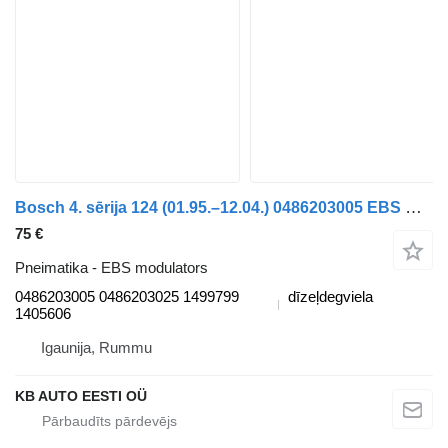
Bosch 4. sērija 124 (01.95.–12.04.) 0486203005 EBS modulators paredzēts Scania 4-series (1995-2006) kravas automašīnas
75 €
Pneimatika - EBS modulators
0486203005 0486203025 1499799
dīzeļdegviela
1405606
Igaunija, Rummu
KB AUTO EESTI OÜ