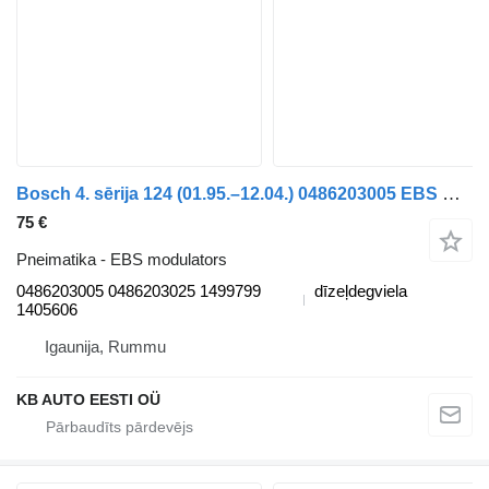
Bosch 4. sērija 124 (01.95.–12.04.) 0486203005 EBS modulators paredzēts Scania 4-series (1995-2006) kravas automašīnas
75 €
Pneimatika - EBS modulators
0486203005 0486203025 1499799
dīzeļdegviela
1405606
Igaunija, Rummu
KB AUTO EESTI OÜ