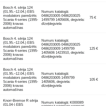
Bosch 4. sērija 124
(01.95.–12.04.) EBS
Numurs katalogā:
modulators paredzēts
0486203005 0486203025
75 €
Scania 4-series (1995-
1499799 1405606, degviela:
2006) kravas
dīzeļdegviela
automašīnas
Bosch 4. sērija 124
Numurs katalogā:
(01.95.–12.04.) EBS
0486203005 0486203025
modulators paredzēts
0486203009 1499799
125 €
Scania 4-series (1995-
1405606 1423910, degviela:
2006) kravas
dīzeļdegviela
automašīnas
Bosch 4. sērija 124
(01.95.–12.04.) EBS
Numurs katalogā:
modulators paredzēts
0486203005 1499799
105 €
Scania 4-series (1995-
1405606, degviela:
2006) kravas
dīzeļdegviela
automašīnas
Knorr-Bremse R sērija
Numurs katalogā: K000089
(01.04-) EBS