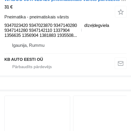
31 €
Pneimatika - pneimatiskais vārsts
9347023420 9347023870 9347140280
dīzeļdegviela
9347141280 9347142110 1337904
1356635 1356904 1381883 1935508...
Igaunija, Rummu
KB AUTO EESTI OÜ