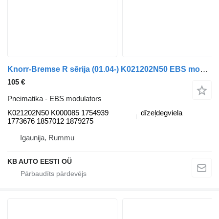
Knorr-Bremse R sērija (01.04-) K021202N50 EBS modulators paredzēts Scania P,G,R,T-series (2004-2017) kravas automašīnas
105 €
Pneimatika - EBS modulators
K021202N50 K000085 1754939
dīzeļdegviela
1773676 1857012 1879275
Igaunija, Rummu
KB AUTO EESTI OÜ