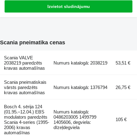
Izvietot sludinājumu
Scania pneimatika cenas
Scania VALVE
2038219 paredzēts
Numurs katalogā: 2038219
53,51 €
kravas automašīnas
Scania pneimatiskais
vārsts paredzēts
Numurs katalogā: 1376794
26,75 €
kravas automašīnas
Bosch 4. sērija 124
(01.95.–12.04.) EBS
Numurs katalogā:
modulators paredzēts
0486203005 1499799
105 €
Scania 4-series (1995-
1405606, degviela:
2006) kravas
dīzeļdegviela
automašīnas