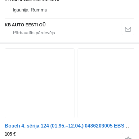
Igaunija, Rummu
KB AUTO EESTI OÜ
Bosch 4. sērija 124 (01.95.–12.04.) 0486203005 EBS modulators paredzēts Scania 4-series (1995-2006) kravas automašīnas
105 €