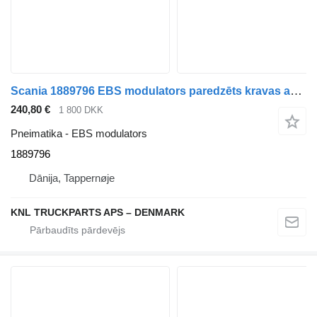
Scania 1889796 EBS modulators paredzēts kravas automašīnas
240,80 €
1 800 DKK
Pneimatika - EBS modulators
1889796
Dānija, Tappernøje
KNL TRUCKPARTS APS – DENMARK