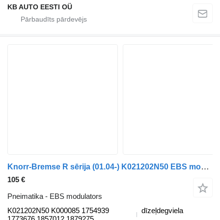
KB AUTO EESTI OÜ
Knorr-Bremse R sērija (01.04-) K021202N50 EBS modulators paredzēts Scania P,G,R,T-series (2004-2017) kravas automašīnas
105 €
Pneimatika - EBS modulators
K021202N50 K000085 1754939
dīzeļdegviela
1773676 1857012 1879275