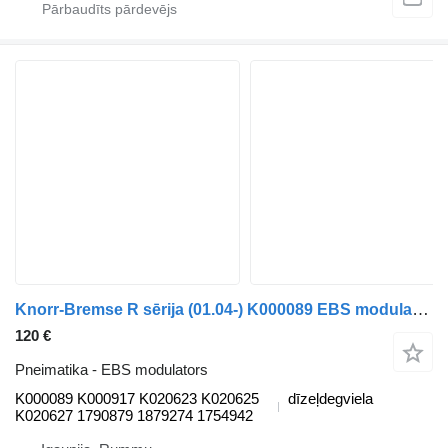
Knorr-Bremse R sērija (01.04-) K000089 EBS modulators paredzēts Scania P,G,R,T-series (2004-2017) kravas automašīnas
120 €
Pneimatika - EBS modulators
K000089 K000917 K020623 K020625
dīzeļdegviela
K020627 1790879 1879274 1754942