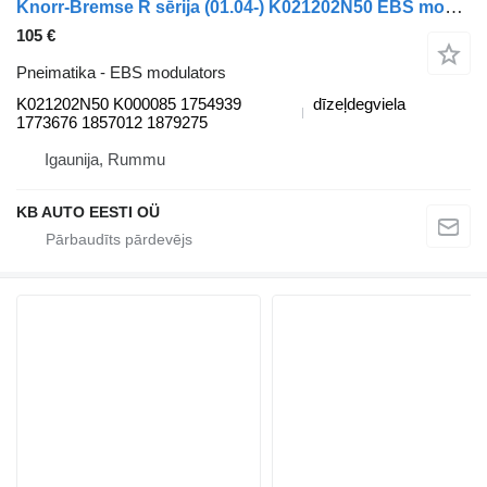
Knorr-Bremse R sērija (01.04-) K021202N50 EBS modulators paredzēts Scania P,G,R,T-series (2004-2017) kravas automašīnas
105 €
Pneimatika - EBS modulators
K021202N50 K000085 1754939
dīzeļdegviela
1773676 1857012 1879275
Igaunija, Rummu
KB AUTO EESTI OÜ