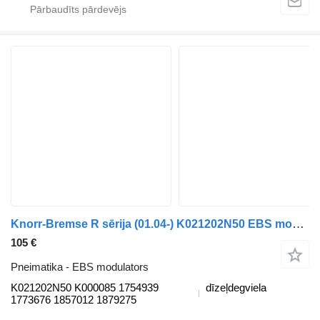
Knorr-Bremse R sērija (01.04-) K021202N50 EBS modulators paredzēts Scania P G R T-series (2004-2017) kravas automašīnas
105 €
Pneimatika - EBS modulators
K021202N50 K000085 1754939
dīzeļdegviela
1773676 1857012 1879275