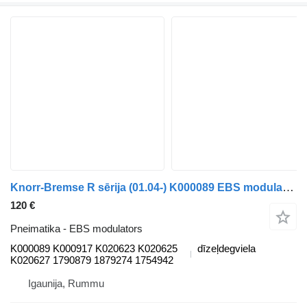
Knorr-Bremse R sērija (01.04-) K000089 EBS modulators paredzēts Scania P,G,R,T-series (2004-2017) kravas automašīnas
120 €
Pneimatika - EBS modulators
K000089 K000917 K020623 K020625
dīzeļdegviela
K020627 1790879 1879274 1754942
Igaunija, Rummu