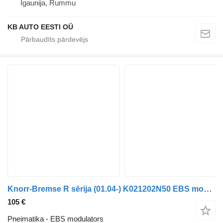
Igaunija, Rummu
KB AUTO EESTI OÜ
Knorr-Bremse R sērija (01.04-) K021202N50 EBS modulators paredzēts Scania P,G,R,T-series (2004-2017) kravas automašīnas
105 €
Pneimatika - EBS modulators