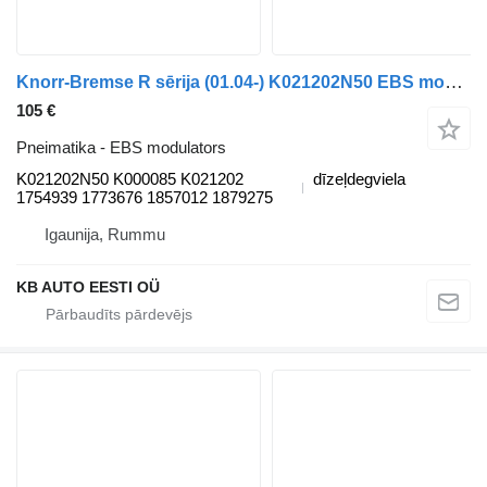
Knorr-Bremse R sērija (01.04-) K021202N50 EBS modulators paredzēts Scania P,G,R,T-series (2004-2017) kravas automašīnas
105 €
Pneimatika - EBS modulators
K021202N50 K000085 K021202
dīzeļdegviela
1754939 1773676 1857012 1879275
Igaunija, Rummu
KB AUTO EESTI OÜ