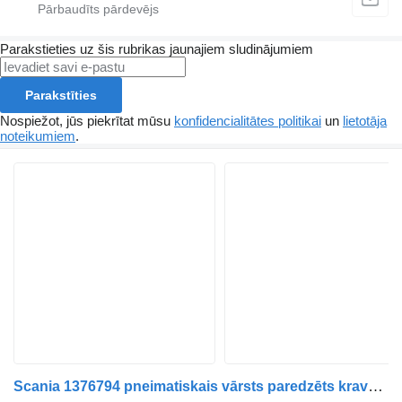
Parakstieties uz šis rubrikas jaunajiem sludinājumiem
Parakstīties
Nospiežot, jūs piekrītat mūsu
konfidencialitātes politikai
un
lietotāja
noteikumiem
.
Scania 1376794 pneimatiskais vārsts paredzēts kravas automašīnas