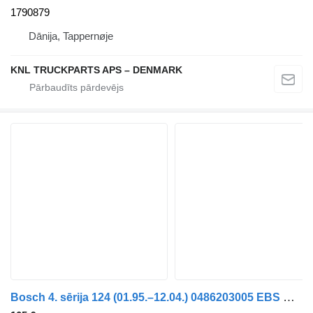
1790879
Dānija, Tappernøje
KNL TRUCKPARTS APS – DENMARK
Bosch 4. sērija 124 (01.95.–12.04.) 0486203005 EBS modulators paredzēts Scania 4-series (1995-2006) kravas automašīnas