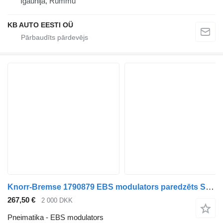
Igaunija, Rummu
KB AUTO EESTI OÜ
Knorr-Bremse 1790879 EBS modulators paredzēts Scania kravas automašīnas
267,50 €
2 000 DKK
Pneimatika - EBS modulators