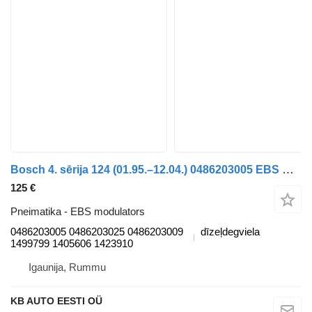
Bosch 4. sērija 124 (01.95.–12.04.) 0486203005 EBS modulators paredzēts Scania 4-series (1995-2006) kravas automašīnas
125 €
Pneimatika - EBS modulators
0486203005 0486203025 0486203009
dīzeļdegviela
1499799 1405606 1423910
Igaunija, Rummu
KB AUTO EESTI OÜ