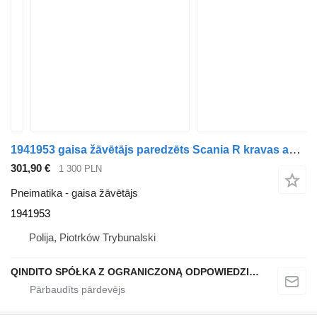
1941953 gaisa žāvētājs paredzēts Scania R kravas automašīnas
301,90 €
1 300 PLN
Pneimatika - gaisa žāvētājs
1941953
Polija, Piotrków Trybunalski
QINDITO SPÓŁKA Z OGRANICZONĄ ODPOWIEDZIALNOŚCIĄ