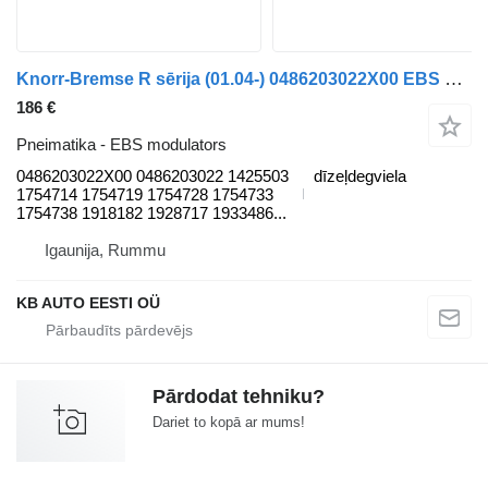
Knorr-Bremse R sērija (01.04-) 0486203022X00 EBS modulators paredzēts Scania P,G,R,T-series (2004-2017) kravas automašīnas
186 €
Pneimatika - EBS modulators
0486203022X00 0486203022 1425503
dīzeļdegviela
1754714 1754719 1754728 1754733
1754738 1918182 1928717 1933486...
Igaunija, Rummu
KB AUTO EESTI OÜ
Pārdodat tehniku?
Dariet to kopā ar mums!