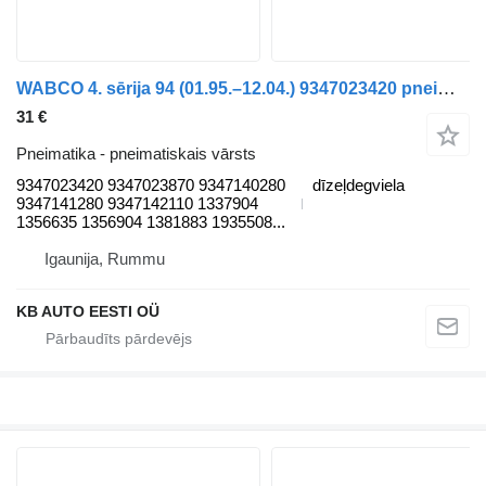
WABCO 4. sērija 94 (01.95.–12.04.) 9347023420 pneimatiskais vārsts paredzēts Scania 4-series (1995-2006) kravas automašīnas
31 €
Pneimatika - pneimatiskais vārsts
9347023420 9347023870 9347140280
dīzeļdegviela
9347141280 9347142110 1337904
1356635 1356904 1381883 1935508...
Igaunija, Rummu
KB AUTO EESTI OÜ