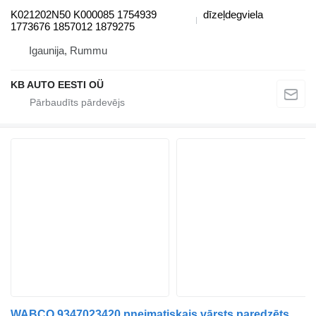
K021202N50 K000085 1754939
dīzeļdegviela
1773676 1857012 1879275
Igaunija, Rummu
KB AUTO EESTI OÜ
WABCO 9347023420 pneimatiskais vārsts paredzēts Scania 4-series (1995-2006) kravas automašīnas