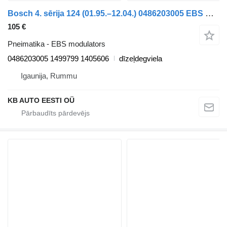
Bosch 4. sērija 124 (01.95.–12.04.) 0486203005 EBS modulators paredzēts Scania 4-series (1995-2006) kravas automašīnas
105 €
Pneimatika - EBS modulators
0486203005 1499799 1405606
dīzeļdegviela
Igaunija, Rummu
KB AUTO EESTI OÜ