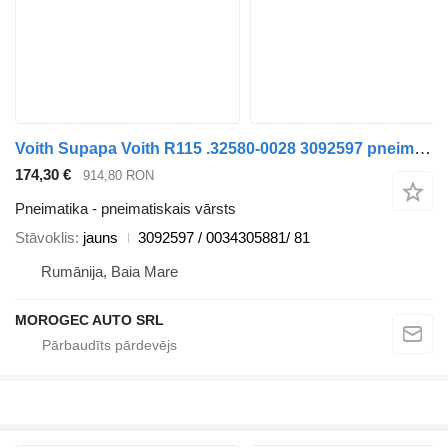
Voith Supapa Voith R115 .32580-0028 3092597 pneimatiskais vārsts paredzēts Mercedes-Benz ACTROS MP kravas automašīnas
174,30 €
914,80 RON
Pneimatika - pneimatiskais vārsts
Stāvoklis
jauns
3092597 / 0034305881/ 81
Rumānija, Baia Mare
MOROGEC AUTO SRL