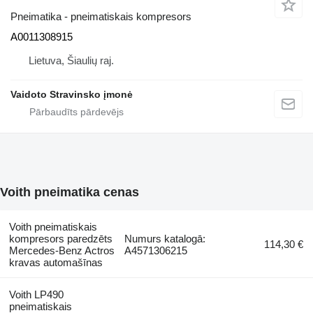
Pneimatika - pneimatiskais kompresors
A0011308915
Lietuva, Šiaulių raj.
Vaidoto Stravinsko įmonė
Voith pneimatika cenas
Voith pneimatiskais
kompresors paredzēts
Numurs katalogā:
114,30 €
Mercedes-Benz Actros
A4571306215
kravas automašīnas
Voith LP490
pneimatiskais