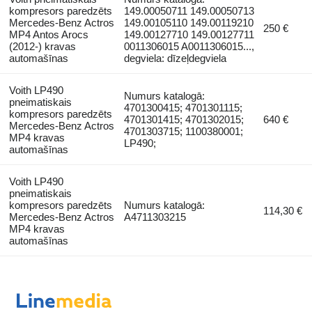
kompresors paredzēts
149.00050711 149.00050713
Mercedes-Benz Actros
149.00105110 149.00119210
250 €
MP4 Antos Arocs
149.00127710 149.00127711
(2012-) kravas
0011306015 A0011306015...,
automašīnas
degviela: dīzeļdegviela
Voith LP490
Numurs katalogā:
pneimatiskais
4701300415; 4701301115;
kompresors paredzēts
4701301415; 4701302015;
640 €
Mercedes-Benz Actros
4701303715; 1100380001;
MP4 kravas
LP490;
automašīnas
Voith LP490
pneimatiskais
kompresors paredzēts
Numurs katalogā:
114,30 €
Mercedes-Benz Actros
A4711303215
MP4 kravas
automašīnas