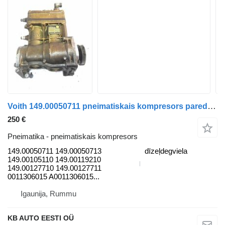
Voith 149.00050711 pneimatiskais kompresors paredzēts Mercedes-Benz Actros MP4 Antos Arocs (2012-) kravas automašīnas
250 €
Pneimatika - pneimatiskais kompresors
149.00050711 149.00050713
dīzeļdegviela
149.00105110 149.00119210
149.00127710 149.00127711
0011306015 A0011306015...
Igaunija, Rummu
KB AUTO EESTI OÜ