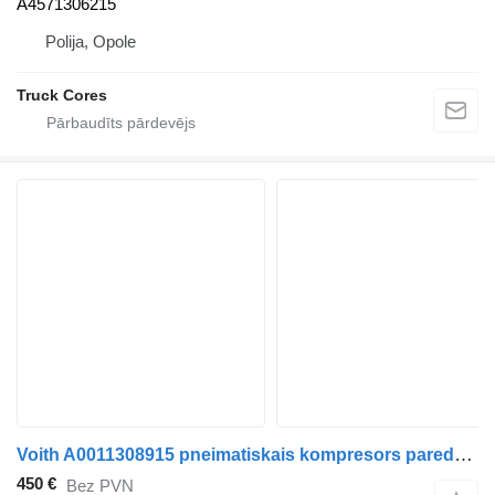
A4571306215
Polija, Opole
Truck Cores
Voith A0011308915 pneimatiskais kompresors paredzēts Mercedes-Benz Actros 2551 kravas automašīnas
450 €
Bez PVN