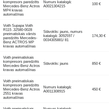
kompresors paredzēts
Numurs katalogā:
100 €
Mercedes-Benz Actros
A0021304215
MP4 kravas
automašīnas
Voith Supapa Voith
R115 .32580-0028
Stāvoklis: jauns, numurs
pneimatiskais vārsts
katalogā: 3092597 /
174,30 €
paredzēts Mercedes-
0034305881/ 81
Benz ACTROS MP
kravas automašīnas
Voith pneimatiskais
kompresors paredzēts
Stāvoklis: jauns
850 €
Mercedes-Benz Actros
kravas automašīnas
Voith pneimatiskais
kompresors paredzēts
Numurs katalogā:
Mercedes-Benz Actros
450 €
A0011308915
2551 kravas
automašīnas
Voith pneimatiskais
Numurs katalogā: