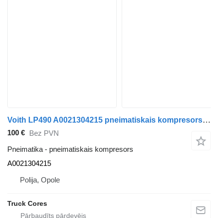
Voith LP490 A0021304215 pneimatiskais kompresors paredzēts Mercedes-Benz Actros MP4 kravas automašīnas
100 €
Bez PVN
Pneimatika - pneimatiskais kompresors
A0021304215
Polija, Opole
Truck Cores