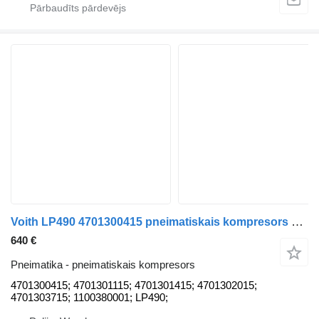
Voith LP490 4701300415 pneimatiskais kompresors paredzēts Mercedes-Benz Actros MP4 kravas automašīnas
640 €
Pneimatika - pneimatiskais kompresors
4701300415; 4701301115; 4701301415; 4701302015;
4701303715; 1100380001; LP490;