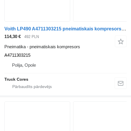
Voith LP490 A4711303215 pneimatiskais kompresors paredzēts Mercedes-Benz Actros MP4 kravas automašīnas
114,30 €
492 PLN
Pneimatika - pneimatiskais kompresors
A4711303215
Polija, Opole
Truck Cores