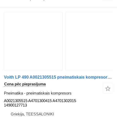
Voith LP 490 A0021305515 pneimatiskais kompresors paredzēts Mercedes-Benz ACTROS MP4 kravas automašīnas
Cena pēc pieprasījuma
Pneimatika - pneimatiskais kompresors
A0021305515 A4701300415 A4701302015
14900127713
Grieķija, TEESSALONIKI