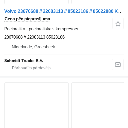
Volvo 23670688 // 22083113 // 85023186 // 85022880 KOMPRESORS FH 500 pneimatiskais kompresors paredzēts kravas automašīnas
Cena pēc pieprasījuma
Pneimatika - pneimatiskais kompresors
23670688 // 22083113 85023186
Nīderlande, Groesbeek
Schmidt Trucks B.V.