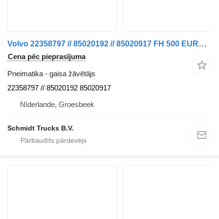
Volvo 22358797 // 85020192 // 85020917 FH 500 EURO 6 MODELIS 2021 gaisa žāvētājs paredzēts kravas automašīnas
Cena pēc pieprasījuma
Pneimatika - gaisa žāvētājs
22358797 // 85020192 85020917
Nīderlande, Groesbeek
Schmidt Trucks B.V.