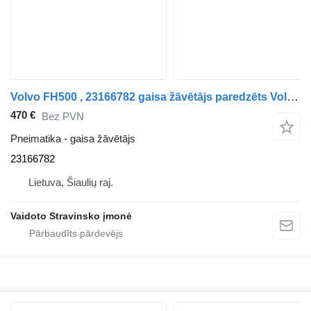
Volvo FH500 , 23166782 gaisa žāvētājs paredzēts Volvo FH500 , 23166782 kravas automašīnas
470 €
Bez PVN
Pneimatika - gaisa žāvētājs
23166782
Lietuva, Šiaulių raj.
Vaidoto Stravinsko įmonė