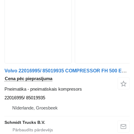
Volvo 22016995/ 85019935 COMPRESSOR FH 500 EURO 6 pneimatiskais kompresors paredzēts kravas automašīnas
Cena pēc pieprasījuma
Pneimatika - pneimatiskais kompresors
22016995/ 85019935
Nīderlande, Groesbeek
Schmidt Trucks B.V.