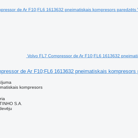
Volvo FL7 Compressor de Ar F10;FL6 1613632 pneimati
pressor de Ar F10;FL6 1613632 pneimatiskais kompresors 
sījuma
imatiskais kompresors
ria
TINHO S.A.
devēju