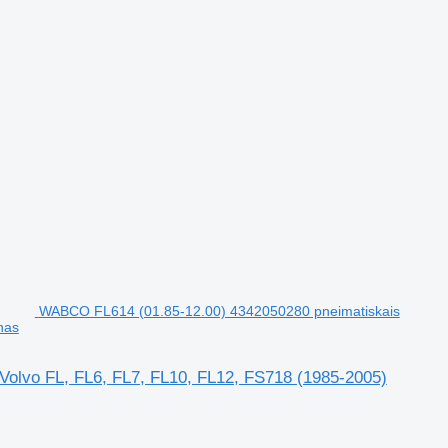
WABCO FL614 (01.85-12.00) 4342050280 pneimatiskais
nas
olvo FL, FL6, FL7, FL10, FL12, FS718 (1985-2005)