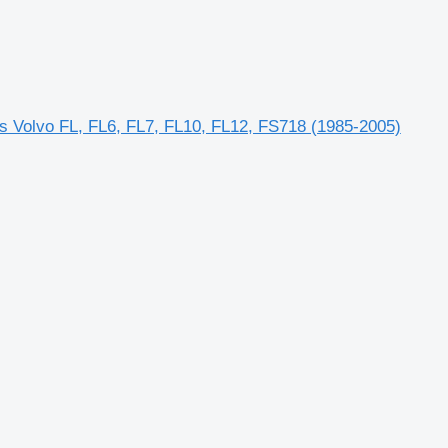
s Volvo FL, FL6, FL7, FL10, FL12, FS718 (1985-2005)