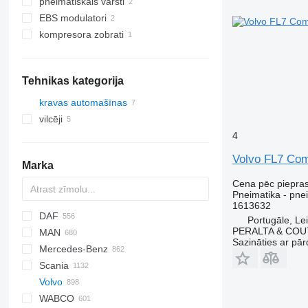
pneimatiskais vārsti
EBS modulatori
kompresora zobrati
Tehnikas kategorija
kravas automašīnas
vilcēji
4
Volvo FL7 Com
Marka
Cena pēc piepra
Pneimatika - pne
1613632
DAF
C-series
Portugāle, Lei
PERALTA & COU
MAN
AS
BF
2000
Daily
ELF
Carnival
LTM
Sazināties ar pār
Mercedes-Benz
CF
Cargo
EuroCargo
NKR
A-series
Scania
LF
F-MAX
EuroStar
F90
A-Class
Canter
Atleon
Porter
D-series
Volvo
XD
Transit
Eurorider
L2000
Actros
D-series
Cabstar
K-series
G-series
LT
WABCO
XF
Eurotech
LE
Antos
NT
Kerax
K-series
A-series