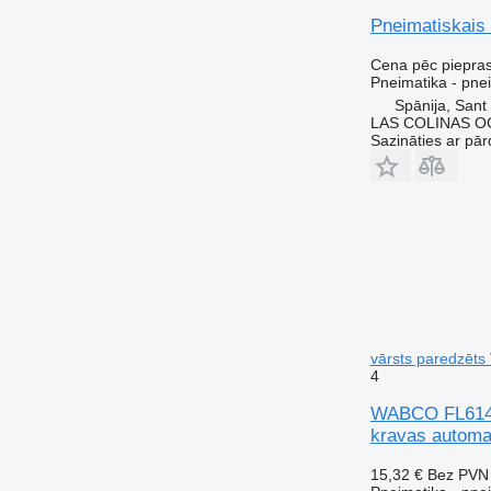
Pneimatiskais
Cena pēc piepra
Pneimatika - pne
Spānija, Sant
LAS COLINAS OC
Sazināties ar pār
vārsts paredzēts
4
WABCO FL614 (
kravas automa
15,32 €
Bez PVN