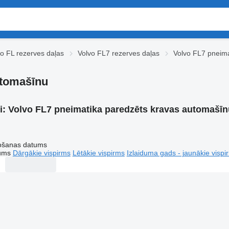
vo FL rezerves daļas
Volvo FL7 rezerves daļas
Volvo FL7 pneima
utomašīnu
i:
Volvo FL7 pneimatika paredzēts kravas automašīn
tošanas datums
tums
Dārgākie vispirms
Lētākie vispirms
Izlaiduma gads - jaunākie vispi