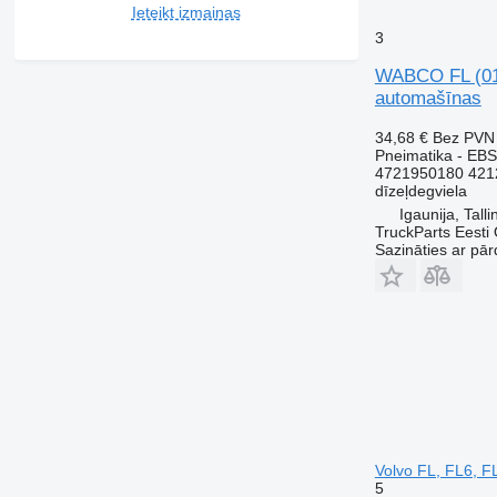
Ieteikt izmaiņas
3
WABCO FL (01.
automašīnas
34,68 €
Bez PVN
Pneimatika - EBS
4721950180 421
dīzeļdegviela
Igaunija, Talli
TruckParts Eesti
Sazināties ar pār
Volvo FL, FL6, F
5