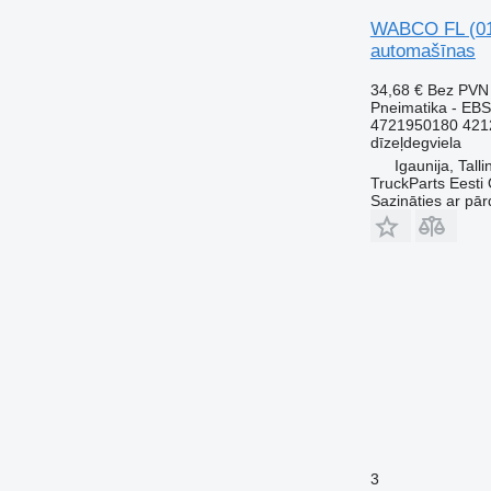
WABCO FL (01.
automašīnas
34,68 €
Bez PVN
Pneimatika - EBS
4721950180 421
dīzeļdegviela
Igaunija, Talli
TruckParts Eesti
Sazināties ar pār
3