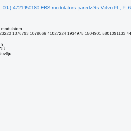
00-) 4721950180 EBS modulators paredzēts Volvo FL, FL6,
 modulators
23220 1376793 1079666 41027224 1934975 1504901 5801091133 44
nn
 OÜ
devēju