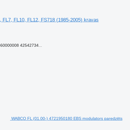
 FL7, FL10, FL12, FS718 (1985-2005) kravas
60000008 42542734...
WABCO FL (01.00-) 4721950180 EBS modulators paredzēts