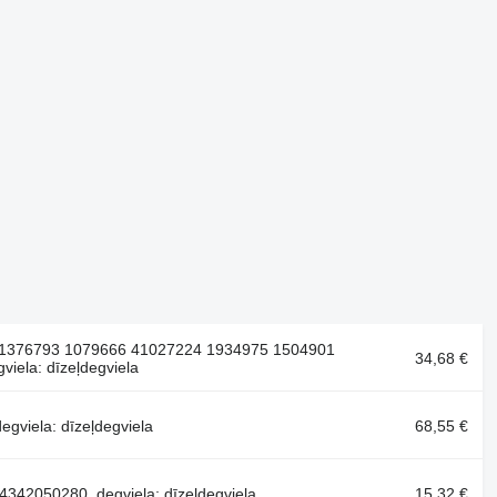
 1376793 1079666 41027224 1934975 1504901
34,68 €
iela: dīzeļdegviela
gviela: dīzeļdegviela
68,55 €
342050280, degviela: dīzeļdegviela
15,32 €