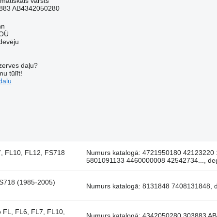
matiskais vārsts
883 AB4342050280
nn
 OÜ
devēju
ezerves daļu?
u tūlīt!
daļu
7, FL10, FL12, FS718
Numurs katalogā: 4721950180 42123220
5801091133 4460000008 42542734..., degv
FS718 (1985-2005)
Numurs katalogā: 8131848 7408131848, de
 FL, FL6, FL7, FL10,
Numurs katalogā: 4342050280 303883 AB4