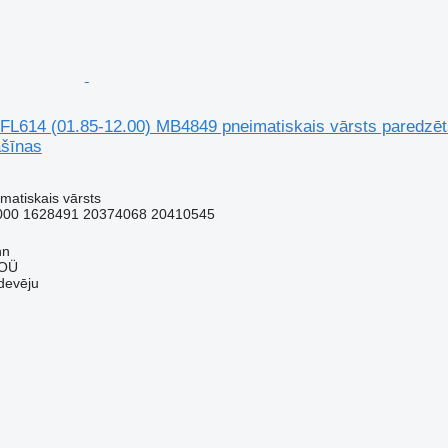
FL614 (01.85-12.00) MB4849 pneimatiskais vārsts paredzēt
šīnas
matiskais vārsts
000 1628491 20374068 20410545
nn
 OÜ
devēju