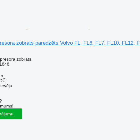
esora zobrats paredzēts Volvo FL, FL6, FL7, FL10, FL12, 
presora zobrats
1848
nn
 OÜ
devēju
?
r mums!
inājumu