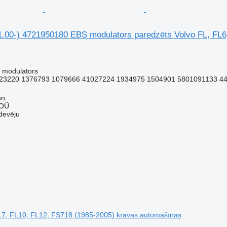
00-) 4721950180 EBS modulators paredzēts Volvo FL, FL6,
 modulators
23220 1376793 1079666 41027224 1934975 1504901 5801091133 44
nn
 OÜ
devēju
L7, FL10, FL12, FS718 (1985-2005) kravas automašīnas