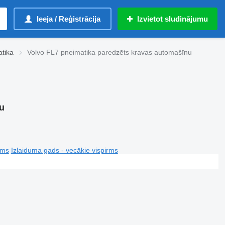
Ieeja / Reģistrācija
Izvietot sludinājumu
tika
Volvo FL7 pneimatika paredzēts kravas automašīnu
u
rms
Izlaiduma gads - vecākie vispirms