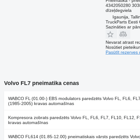
Pneimatika - pnei
4342050280 303
dīzeļdegviela
Igaunija, Talli
TruckParts Eesti
Sazināties ar pār
Nevarat atrast r
Nosūtiet pieteikum
Pasūtīt rezerves 
Volvo FL7 pneimatika cenas
WABCO FL (01.00-) EBS modulators paredzēts Volvo FL, FL6, FL
(1985-2005) kravas automašīnas
Kompresora zobrats paredzēts Volvo FL, FL6, FL7, FL10, FL12, 
kravas automašīnas
WABCO FL614 (01.85-12.00) pneimatiskais vārsts paredzēts Volvo