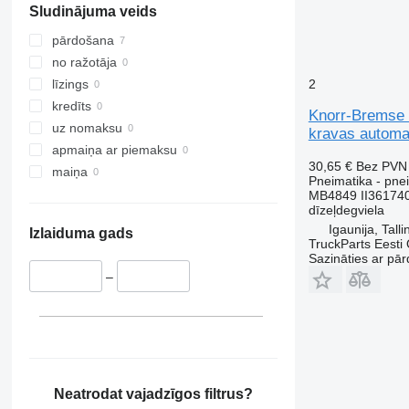
Sludinājuma veids
pārdošana
no ražotāja
2
līzings
kredīts
Knorr-Bremse 
uz nomaksu
kravas automa
apmaiņa ar piemaksu
30,65 €
Bez PVN
maiņa
Pneimatika - pnei
MB4849 II36174
dīzeļdegviela
Igaunija, Talli
Izlaiduma gads
TruckParts Eesti
Sazināties ar pār
–
Neatrodat vajadzīgos filtrus?