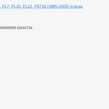
 FL7, FL10, FL12, FS718 (1985-2005) kravas
60000008 42542734...