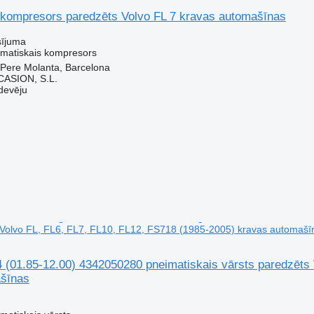
 kompresors paredzēts Volvo FL 7 kravas automašīnas
sījuma
imatiskais kompresors
 Pere Molanta, Barcelona
ASION, S.L.
devēju
 Volvo FL, FL6, FL7, FL10, FL12, FS718 (1985-2005) kravas automašī
01.85-12.00) 4342050280 pneimatiskais vārsts paredzēts V
šīnas