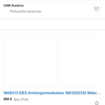
UAB Aradnis
WABCO EBS-Anhängermodulator 4801020330 Wabco EBS modulators paredzēts mikroautobusa
850 €
Bez PVN