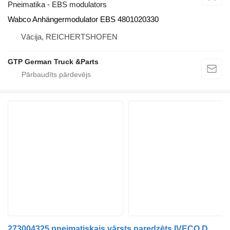
Pneimatika - EBS modulators
Wabco Anhängermodulator EBS 4801020330
Vācija, REICHERTSHOFEN
GTP German Truck &Parts
273004325 pneimatiskais vārsts paredzēts IVECO DAILY mikroautobusa