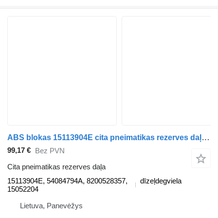
ABS blokas 15113904E cita pneimatikas rezerves daļa paredzēts Renault MASTER II Minibus / passenger (JD) mikroautobusa
99,17 €
Bez PVN
Cita pneimatikas rezerves daļa
15113904E, 54084794A, 8200528357,
dīzeļdegviela
15052204
Lietuva, Panevėžys