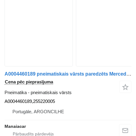
A0004460189 pneimatiskais vārsts paredzēts Mercedes-Benz SPRINTER (905) | 95 mikroautobusa
Cena pēc pieprasījuma
Pneimatika - pneimatiskais vārsts
A0004460189,255220005
Portugāle, ARGONCILHE
Manaiacar