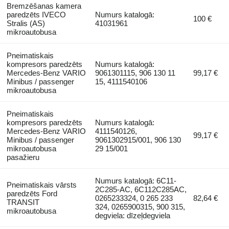
Bremzēšanas kamera
paredzēts IVECO
Numurs katalogā:
100 €
Stralis (AS)
41031961
mikroautobusa
Pneimatiskais
kompresors paredzēts
Numurs katalogā:
Mercedes-Benz VARIO
9061301115, 906 130 11
99,17 €
Minibus / passenger
15, 4111540106
mikroautobusa
Pneimatiskais
kompresors paredzēts
Numurs katalogā:
Mercedes-Benz VARIO
4111540126,
99,17 €
Minibus / passenger
9061302915/001, 906 130
mikroautobusa
29 15/001
pasažieru
Numurs katalogā: 6C11-
Pneimatiskais vārsts
2C285-AC, 6C112C285AC,
paredzēts Ford
0265233324, 0 265 233
82,64 €
TRANSIT
324, 0265900315, 900 315,
mikroautobusa
degviela: dīzeļdegviela