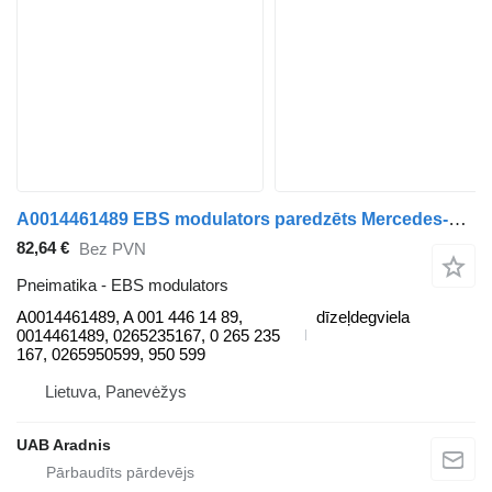
A0014461489 EBS modulators paredzēts Mercedes-Benz VITO Minibus mikroautobusa
82,64 €
Bez PVN
Pneimatika - EBS modulators
A0014461489, A 001 446 14 89,
dīzeļdegviela
0014461489, 0265235167, 0 265 235
167, 0265950599, 950 599
Lietuva, Panevėžys
UAB Aradnis