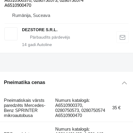
A6510900370, 0280750573, 0280750574
A6510900470
Rumānija, Suceava
DEZSTORE S.R.L.
14
gadi Autoline
Pneimatika cenas
Pneimatiskais vārsts
Numurs katalogā:
paredzēts Mercedes-
A6510900370,
35 €
Benz SPRINTER
0280750573, 0280750574
mikroautobusa
A6510900470
Numurs katalogā: