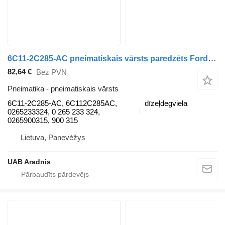
6C11-2C285-AC pneimatiskais vārsts paredzēts Ford TRANSIT mikroautobusa
82,64 €
Bez PVN
Pneimatika - pneimatiskais vārsts
6C11-2C285-AC, 6C112C285AC,
dīzeļdegviela
0265233324, 0 265 233 324,
0265900315, 900 315
Lietuva, Panevėžys
UAB Aradnis