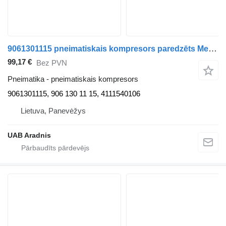
9061301115 pneimatiskais kompresors paredzēts Mercedes-Benz VARIO Minibus / passenger mikroautobusa
99,17 €
Bez PVN
Pneimatika - pneimatiskais kompresors
9061301115, 906 130 11 15, 4111540106
Lietuva, Panevėžys
UAB Aradnis