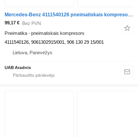
Mercedes-Benz 4111540126 pneimatiskais kompresors paredzēts Mercedes-Benz VARIO Minibus / passenger mikroautobusa pasažieru
99,17 €
Bez PVN
Pneimatika - pneimatiskais kompresors
4111540126, 9061302915/001, 906 130 29 15/001
Lietuva, Panevėžys
UAB Aradnis