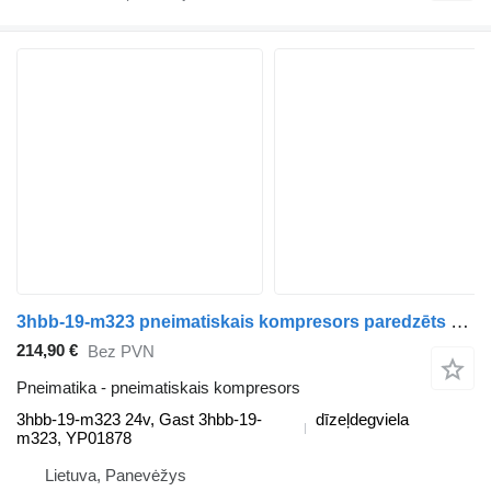
3hbb-19-m323 pneimatiskais kompresors paredzēts Nissan INTERSTAR Furgon (X70) mikroautobusa
214,90 €
Bez PVN
Pneimatika - pneimatiskais kompresors
3hbb-19-m323 24v, Gast 3hbb-19-
dīzeļdegviela
m323, YP01878
Lietuva, Panevėžys