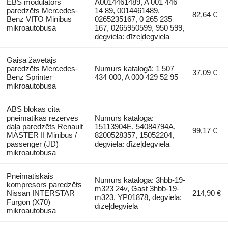
EBS modulators
A0014461489, A 001 446
paredzēts Mercedes-
14 89, 0014461489,
82,64 €
Benz VITO Minibus
0265235167, 0 265 235
mikroautobusa
167, 0265950599, 950 599,
degviela: dīzeļdegviela
Gaisa žāvētājs
paredzēts Mercedes-
Numurs katalogā: 1 507
37,09 €
Benz Sprinter
434 000, A 000 429 52 95
mikroautobusa
ABS blokas cita
pneimatikas rezerves
Numurs katalogā:
daļa paredzēts Renault
15113904E, 54084794A,
99,17 €
MASTER II Minibus /
8200528357, 15052204,
passenger (JD)
degviela: dīzeļdegviela
mikroautobusa
Pneimatiskais
Numurs katalogā: 3hbb-19-
kompresors paredzēts
m323 24v, Gast 3hbb-19-
Nissan INTERSTAR
214,90 €
m323, YP01878, degviela:
Furgon (X70)
dīzeļdegviela
mikroautobusa