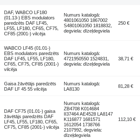
DAF, WABCO LF180
Numurs katalogā:
(01.13-) EBS modulators
4801061050 1867002
paredzēts DAF LF45,
250 €
S4801061050 1818832,
LF55, LF180, CF65, CF75,
degviela: dīzeļdegviela
CF85 (2001-) vilcēja
WABCO LF45 (01.01-)
EBS modulators paredzēts
Numurs katalogā:
DAF LF45, LF55, LF180,
4721950550 1524831,
38,71 €
CF65, CF75, CF85 (2001-)
degviela: dīzeļdegviela
vilcēja
Gaisa žāvētājs paredzēts
Numurs katalogā:
81,28 €
DAF LF 45 55 vilcēja
LA8130
Numurs katalogā:
ZB4708 K014684
DAF CF75 (01.01-) gaisa
II37464 AE4528 LA8147
žāvētājs paredzēts DAF
K116877 1681571
112,10 €
LF45, LF55, LF180, CF65,
1612054 1738766
CF75, CF85 (2001-) vilcēja
2107992, degviela:
dīzeļdegviela