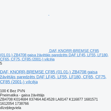
DAF, KNORR-BREMSE CF85
(01.01-) ZB4708 gaisa žāvētājs paredzēts DAF LF45, LF55, LF180,
CF65, CF75, CF85 (2001-) vilcēja
5
DAF, KNORR-BREMSE CF85 (01.01-) ZB4708 gaisa
žāvētājs paredzēts DAF LF45, LF55, LF180, CF65, CF75,
CF85 (2001-) vilcēja
100 €
Bez PVN
Pneimatika - gaisa žāvētājs
ZB4708 K014684 II37464 AE4528 LA8147 K116877 1681571
1612054 1738766
dīzeļdegviela