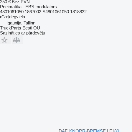
250 €
Bez PVN
Pneimatika - EBS modulators
4801061050 1867002 S4801061050 1818832
dīzeļdegviela
Igaunija, Tallinn
TruckParts Eesti OÜ
Sazināties ar pārdevēju
DAF, KNORR-BREMSE LF180