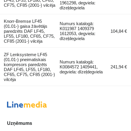
LF45, LF55, LF180, CF65,
1961298, degviela:
CF75, CF85 (2001-) vilcēja
dīzeļdegviela
Knorr-Bremse LF45
Numurs katalogā:
(01.01-) gaisa žāvētājs
K011987 1409379
paredzēts DAF LF45,
104,84 €
1612053, degviela:
LF55, LF180, CF65, CF75,
dīzeļdegviela
CF85 (2001-) vilcēja
ZF Lenksysteme LF45
(01.01-) pneimatiskais
Numurs katalogā:
kompresors paredzēts
K0084572 1409441,
241,94 €
DAF LF45, LF55, LF180,
degviela: dīzeļdegviela
CF65, CF75, CF85 (2001-)
vilcēja
Uzņēmums