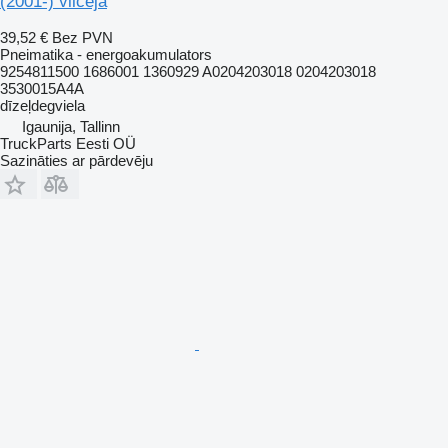
(2001-) vilcēja
39,52 €
Bez PVN
Pneimatika - energoakumulators
9254811500 1686001 1360929 A0204203018 0204203018
3530015A4A
dīzeļdegviela
Igaunija, Tallinn
TruckParts Eesti OÜ
Sazināties ar pārdevēju