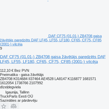
DAF CF75 (01.01-) ZB4708 gaisa
žāvētājs paredzēts DAF LF45, LF55, LF180, CF65, CF75, CF85
(2001-) vilcēja
9
DAF CF75 (01.01-) ZB4708 gaisa žāvētājs paredzēts DAF
LF45, LF55, LF180, CF65, CF75, CF85 (2001-) vilcēja
112,10 €
Bez PVN
Pneimatika - gaisa žāvētājs
ZB4708 K014684 II37464 AE4528 LA8147 K116877 1681571
1612054 1738766 2107992
dīzeļdegviela
Igaunija, Tallinn
TruckParts Eesti OÜ
Sazināties ar pārdevēju