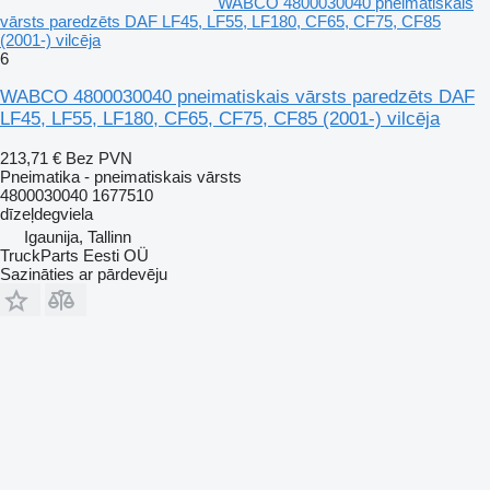
WABCO 4800030040 pneimatiskais
vārsts paredzēts DAF LF45, LF55, LF180, CF65, CF75, CF85
(2001-) vilcēja
6
WABCO 4800030040 pneimatiskais vārsts paredzēts DAF
LF45, LF55, LF180, CF65, CF75, CF85 (2001-) vilcēja
213,71 €
Bez PVN
Pneimatika - pneimatiskais vārsts
4800030040 1677510
dīzeļdegviela
Igaunija, Tallinn
TruckParts Eesti OÜ
Sazināties ar pārdevēju