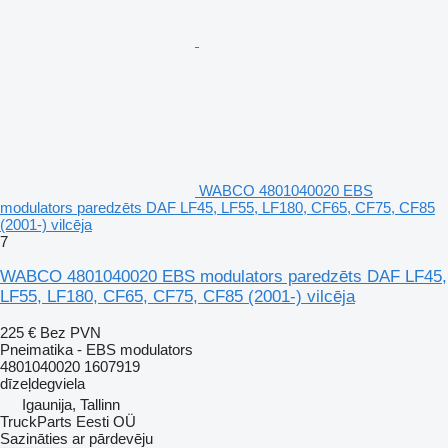
WABCO 4801040020 EBS
modulators paredzēts DAF LF45, LF55, LF180, CF65, CF75, CF85
(2001-) vilcēja
7
WABCO 4801040020 EBS modulators paredzēts DAF LF45,
LF55, LF180, CF65, CF75, CF85 (2001-) vilcēja
225 €
Bez PVN
Pneimatika - EBS modulators
4801040020 1607919
dīzeļdegviela
Igaunija, Tallinn
TruckParts Eesti OÜ
Sazināties ar pārdevēju