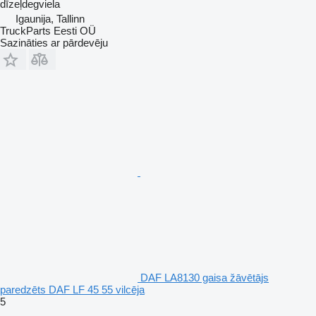
dīzeļdegviela
Igaunija, Tallinn
TruckParts Eesti OÜ
Sazināties ar pārdevēju
DAF LA8130 gaisa žāvētājs
paredzēts DAF LF 45 55 vilcēja
5