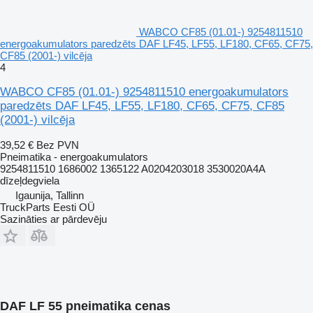
WABCO CF85 (01.01-) 9254811510
energoakumulators paredzēts DAF LF45, LF55, LF180, CF65, CF75,
CF85 (2001-) vilcēja
4
WABCO CF85 (01.01-) 9254811510 energoakumulators
paredzēts DAF LF45, LF55, LF180, CF65, CF75, CF85
(2001-) vilcēja
39,52 €
Bez PVN
Pneimatika - energoakumulators
9254811510 1686002 1365122 A0204203018 3530020A4A
dīzeļdegviela
Igaunija, Tallinn
TruckParts Eesti OÜ
Sazināties ar pārdevēju
DAF LF 55 pneimatika cenas