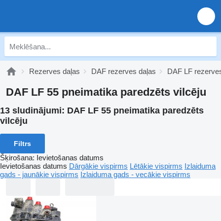
Rezerves daļas
DAF rezerves daļas
DAF LF rezerves
DAF LF 55 pneimatika paredzēts vilcēju
13 sludinājumi:
DAF LF 55 pneimatika paredzēts
vilcēju
Filtrs
Šķirošana
:
Ievietošanas datums
Ievietošanas datums
Dārgākie vispirms
Lētākie vispirms
Izlaiduma
gads - jaunākie vispirms
Izlaiduma gads - vecākie vispirms