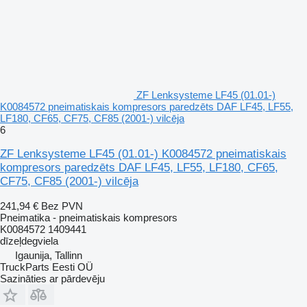
ZF Lenksysteme LF45 (01.01-)
K0084572 pneimatiskais kompresors paredzēts DAF LF45, LF55,
LF180, CF65, CF75, CF85 (2001-) vilcēja
6
ZF Lenksysteme LF45 (01.01-) K0084572 pneimatiskais
kompresors paredzēts DAF LF45, LF55, LF180, CF65,
CF75, CF85 (2001-) vilcēja
241,94 €
Bez PVN
Pneimatika - pneimatiskais kompresors
K0084572 1409441
dīzeļdegviela
Igaunija, Tallinn
TruckParts Eesti OÜ
Sazināties ar pārdevēju