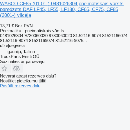
WABCO CF85 (01.01-) 0481026304 pneimatiskais vārsts
paredzēts DAF LF45, LF55, LF180, CF65, CF75, CF85
(2001-) vilcēja
13,71 €
Bez PVN
Pneimatika - pneimatiskais vārsts
0481026304 9730060030 9730060020 81.52116-6074 81521166074
81.52116-9074 81521169074 81.52116-9075...
dīzeļdegviela
Igaunija, Tallinn
TruckParts Eesti OÜ
Sazināties ar pārdevēju
Nevarat atrast rezerves daļu?
Nosūtiet pieteikumu tūlīt!
Pasūtīt rezerves daļu