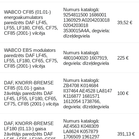
Numurs katalogā:
WABCO CF85 (01.01-)
9254811500 1686001
energoakumulators
1360929 A0204203018
paredzēts DAF LF45,
39,52 €
0204203018
LF55, LF180, CF65, CF75,
3530015A4A, degviela:
CF85 (2001-) vilcēja
dīzeļdegviela
WABCO EBS modulators
Numurs katalogā:
paredzēts DAF LF45,
4801040020 1607919,
225 €
LF55, LF180, CF65, CF75,
degviela: dīzeļdegviela
CF85 (2001-) vilcēja
Numurs katalogā:
DAF, KNORR-BREMSE
ZB4708 K014684
CF85 (01.01-) gaisa
II37464 AE4528 LA8147
žāvētājs paredzēts DAF
100 €
K116877 1681571
LF45, LF55, LF180, CF65,
1612054 1738766,
CF75, CF85 (2001-) vilcēja
degviela: dīzeļdegviela
Numurs katalogā:
DAF, KNORR-BREMSE
AE4563 K048309
LF180 (01.13-) gaisa
LA8624 K057879
žāvētājs paredzēts DAF
391,13 €
1706509 1961297