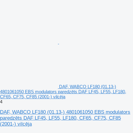
DAF, WABCO LF180 (01.13-)
4801061050 EBS modulators paredzēts DAF LF45, LF55, LF180,
CF65, CF75, CF85 (2001-) vilcēja
4
DAF, WABCO LF180 (01.13-) 4801061050 EBS modulators
paredzēts DAF LF45, LF55, LF180, CF65, CF75, CF85
(2001-) vilcēja