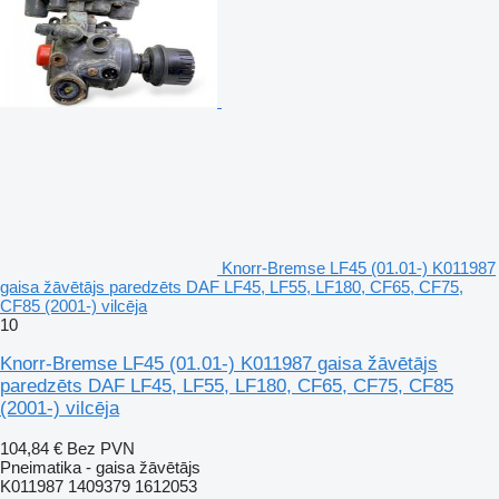
Knorr-Bremse LF45 (01.01-) K011987
gaisa žāvētājs paredzēts DAF LF45, LF55, LF180, CF65, CF75,
CF85 (2001-) vilcēja
10
Knorr-Bremse LF45 (01.01-) K011987 gaisa žāvētājs
paredzēts DAF LF45, LF55, LF180, CF65, CF75, CF85
(2001-) vilcēja
104,84 €
Bez PVN
Pneimatika - gaisa žāvētājs
K011987 1409379 1612053