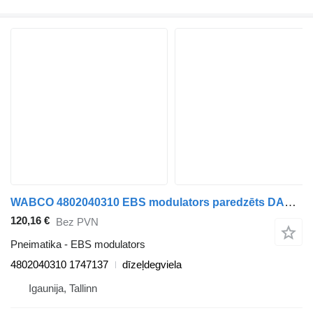
WABCO 4802040310 EBS modulators paredzēts DAF XF106 (2014-) vilcēja
120,16 €
Bez PVN
Pneimatika - EBS modulators
4802040310 1747137
dīzeļdegviela
Igaunija, Tallinn