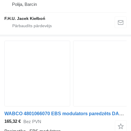
Polija, Barcin
F.H.U. Jacek Kiełboń
WABCO 4801066070 EBS modulators paredzēts DAF XF106 vilcēja
165,32 €
Bez PVN