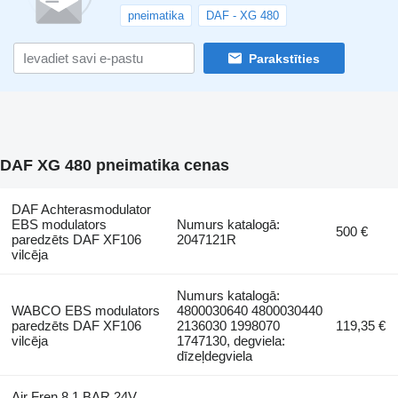
pneimatika
DAF - XG 480
Parakstīties
DAF XG 480 pneimatika cenas
DAF Achterasmodulator
EBS modulators
Numurs katalogā:
500 €
paredzēts DAF XF106
2047121R
vilcēja
Numurs katalogā:
WABCO EBS modulators
4800030640 4800030440
paredzēts DAF XF106
2136030 1998070
119,35 €
vilcēja
1747130, degviela:
dīzeļdegviela
Air Fren 8.1 BAR 24V