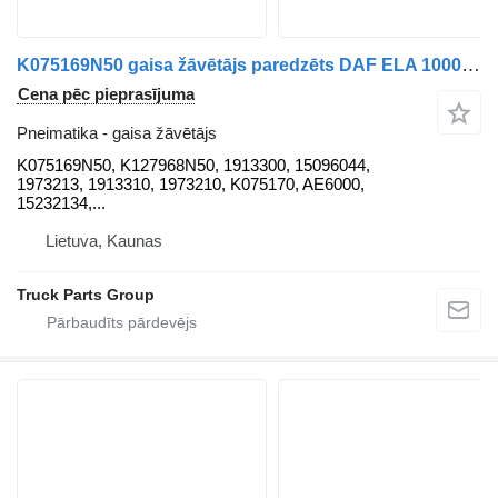
K075169N50 gaisa žāvētājs paredzēts DAF ELA 1000, XF106, MX-13340, EURO6 vilcēja
Cena pēc pieprasījuma
Pneimatika - gaisa žāvētājs
K075169N50, K127968N50, 1913300, 15096044,
1973213, 1913310, 1973210, K075170, AE6000,
15232134,...
Lietuva, Kaunas
Truck Parts Group