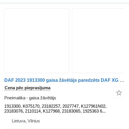
DAF 2023 1913300 gaisa žāvētājs paredzēts DAF XG 480 FT 2023 vilcēja
Cena pēc pieprasījuma
Pneimatika - gaisa žāvētājs
1913300, K075170, 23182257, 2027747, K127961N02,
23183076, 2110114, K127968, 23183065, 1925363 6...
Lietuva, Vilnius