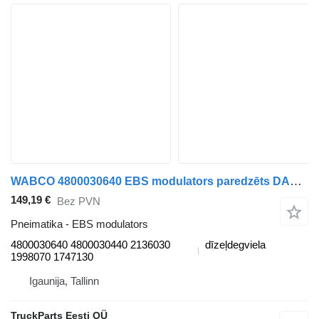
WABCO 4800030640 EBS modulators paredzēts DAF XF106 (2014-) vilcēja
149,19 €
Bez PVN
Pneimatika - EBS modulators
4800030640 4800030440 2136030
dīzeļdegviela
1998070 1747130
Igaunija, Tallinn
TruckParts Eesti OÜ