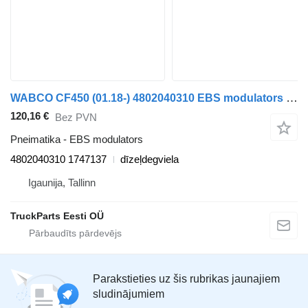
WABCO CF450 (01.18-) 4802040310 EBS modulators paredzēts DAF CF450, CF460 (2017-) vilcēja
120,16 €
Bez PVN
Pneimatika - EBS modulators
4802040310 1747137
dīzeļdegviela
Igaunija, Tallinn
TruckParts Eesti OÜ
Parakstieties uz šis rubrikas jaunajiem
sludinājumiem