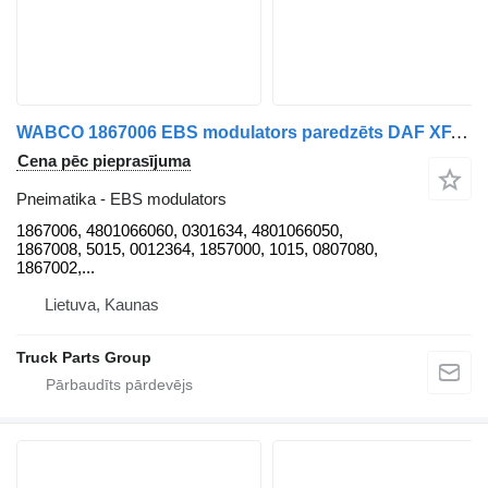
WABCO 1867006 EBS modulators paredzēts DAF XF, CF, 106XF vilcēja
Cena pēc pieprasījuma
Pneimatika - EBS modulators
1867006, 4801066060, 0301634, 4801066050,
1867008, 5015, 0012364, 1857000, 1015, 0807080,
1867002,...
Lietuva, Kaunas
Truck Parts Group