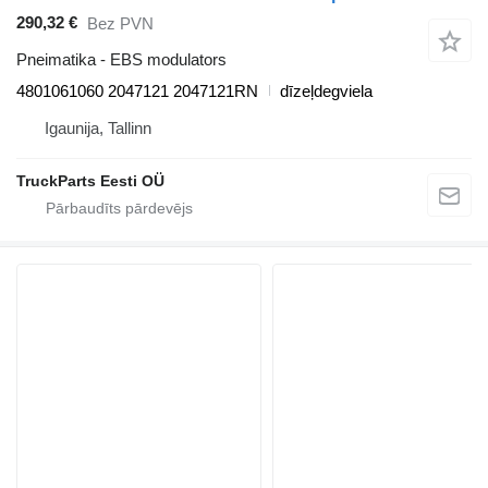
290,32 €
Bez PVN
Pneimatika - EBS modulators
4801061060 2047121 2047121RN
dīzeļdegviela
Igaunija, Tallinn
TruckParts Eesti OÜ