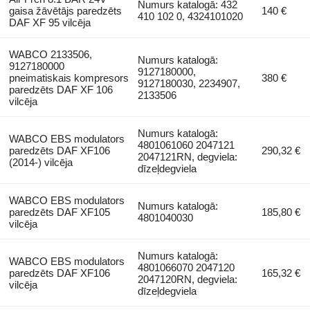
Numurs katalogā: 432
gaisa žāvētājs paredzēts
140 €
410 102 0, 4324101020
DAF XF 95 vilcēja
WABCO 2133506,
Numurs katalogā:
9127180000
9127180000,
pneimatiskais kompresors
380 €
9127180030, 2234907,
paredzēts DAF XF 106
2133506
vilcēja
Numurs katalogā:
WABCO EBS modulators
4801061060 2047121
paredzēts DAF XF106
290,32 €
2047121RN, degviela:
(2014-) vilcēja
dīzeļdegviela
WABCO EBS modulators
Numurs katalogā:
paredzēts DAF XF105
185,80 €
4801040030
vilcēja
Numurs katalogā:
WABCO EBS modulators
4801066070 2047120
paredzēts DAF XF106
165,32 €
2047120RN, degviela:
vilcēja
dīzeļdegviela