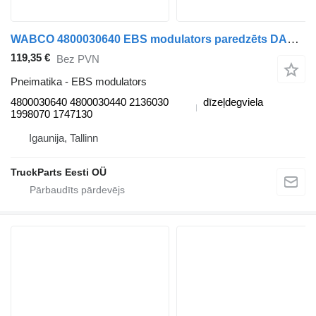
WABCO 4800030640 EBS modulators paredzēts DAF XF106 vilcēja
119,35 €
Bez PVN
Pneimatika - EBS modulators
4800030640 4800030440 2136030
dīzeļdegviela
1998070 1747130
Igaunija, Tallinn
TruckParts Eesti OÜ