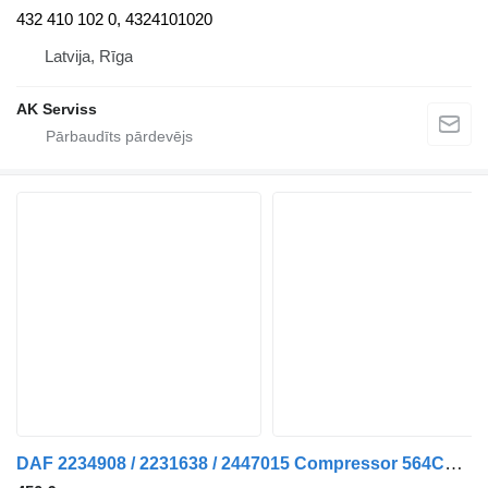
432 410 102 0, 4324101020
Latvija, Rīga
AK Serviss
DAF 2234908 / 2231638 / 2447015 Compressor 564CC MX-11 pneimatiskais kompresors paredzēts vilcēja