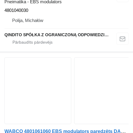
Pneimatika - EBS modulators
4801040030
Polija, Michałów
QINDITO SPÓŁKA Z OGRANICZONĄ ODPOWIEDZIALNOŚCIĄ
WABCO 4801061060 EBS modulators paredzēts DAF XF106 (2014-) vilcēja