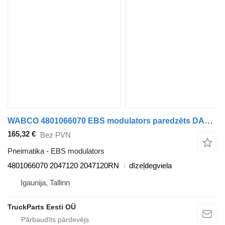
WABCO 4801066070 EBS modulators paredzēts DAF XF106 (2014-) vilcēja
165,32 €
Bez PVN
Pneimatika - EBS modulators
4801066070 2047120 2047120RN
dīzeļdegviela
Igaunija, Tallinn
TruckParts Eesti OÜ