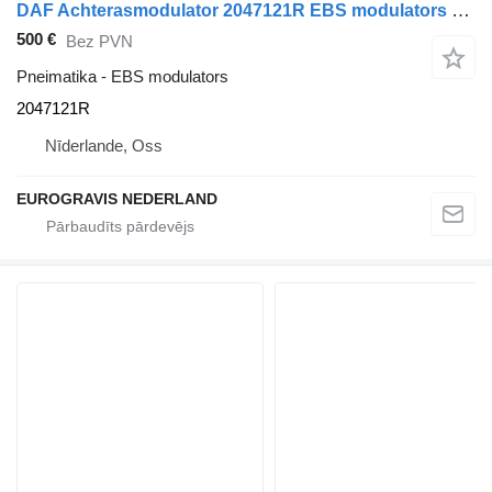
DAF Achterasmodulator 2047121R EBS modulators paredzēts DAF XF106 vilcēja
500 €
Bez PVN
Pneimatika - EBS modulators
2047121R
Nīderlande, Oss
EUROGRAVIS NEDERLAND