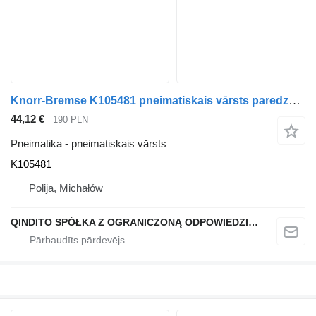
Knorr-Bremse K105481 pneimatiskais vārsts paredzēts DAF XF vilcēja
44,12 €
190 PLN
Pneimatika - pneimatiskais vārsts
K105481
Polija, Michałów
QINDITO SPÓŁKA Z OGRANICZONĄ ODPOWIEDZIALNOŚCIĄ