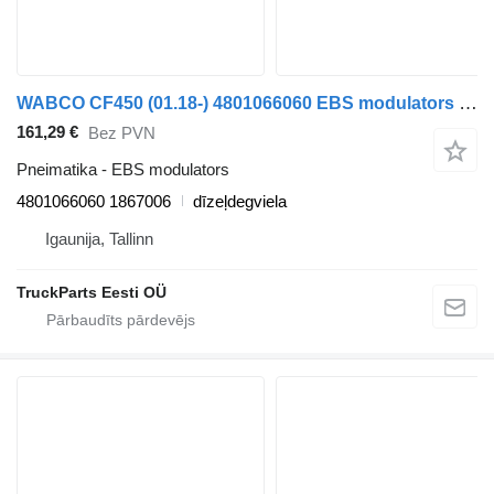
WABCO CF450 (01.18-) 4801066060 EBS modulators paredzēts DAF CF450, CF460 (2017-) vilcēja
161,29 €
Bez PVN
Pneimatika - EBS modulators
4801066060 1867006
dīzeļdegviela
Igaunija, Tallinn
TruckParts Eesti OÜ