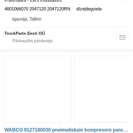
Pneimatika - EBS modulators
4801066070 2047120 2047120RN
dīzeļdegviela
Igaunija, Tallinn
TruckParts Eesti OÜ
WABCO 9127180030 pneimatiskais kompresors paredzēts DAF XF106 (2014-) vilcēja