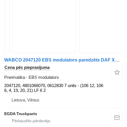
WABCO 2047120 EBS modulators paredzēts DAF XG 480 FT vilcēja
Cena pēc pieprasījuma
Pneimatika - EBS modulators
2047120, 4801066070, 0612830 7 units - (106 12, 106
6, 4, 19, 20, 21) LF 6 2
Lietuva, Vilnius
EGDA Truckparts