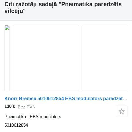
Citi ražotāji sadaļā "Pneimatika paredzēts
vilcēju"
Knorr-Bremse 5010612854 EBS modulators paredzēts Renault vilcēja
130 €
Bez PVN
Pneimatika - EBS modulators
5010612854