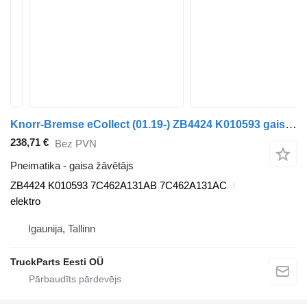
Knorr-Bremse eCollect (01.19-) ZB4424 K010593 gaisa žāvētājs paredzēts Dennis eCollect Terberg YT Magtec (2019-) vilcēja
238,71 €
Bez PVN
Pneimatika - gaisa žāvētājs
ZB4424 K010593 7C462A131AB 7C462A131AC
elektro
Igaunija, Tallinn
TruckParts Eesti OÜ