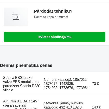
Pārdodat tehniku?
Dariet to kopā ar mums!
Izvietot sludinājumu
Dennis pneimatika cenas
Scania EBS brake
Numurs katalogā: 1857012
valve EBS modulators
1879275, 1442935,
70 €
paredzēts Scania P230
1754939, 1773676, 1773964
vilcēja
Air Fren 8.1 BAR 24V
Stāvoklis: jauns, numurs
gaisa žāvētājs
katalogā: 432 410 102 0,
140 €