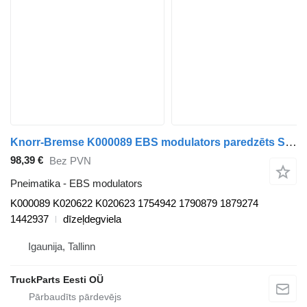
Knorr-Bremse K000089 EBS modulators paredzēts Scania P,G,R,T-series (2004-2017) vilcēja
98,39 €
Bez PVN
Pneimatika - EBS modulators
K000089 K020622 K020623 1754942 1790879 1879274
1442937
dīzeļdegviela
Igaunija, Tallinn
TruckParts Eesti OÜ