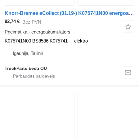
Knorr-Bremse eCollect (01.19-) K075741N00 energoakumulators paredzēts Dennis eCollect Terberg YT Magtec (2019-) vilcēja
92,74 €
Bez PVN
Pneimatika - energoakumulators
K075741N00 BS8586 K075741
elektro
Igaunija, Tallinn
TruckParts Eesti OÜ