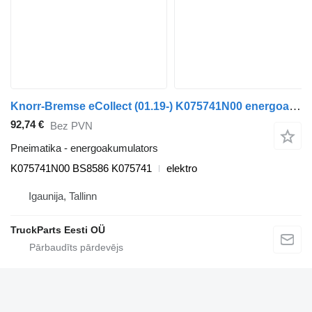
Knorr-Bremse eCollect (01.19-) K075741N00 energoakumulators paredzēts Dennis eCollect Terberg YT Magtec (2019-) vilcēja
92,74 €
Bez PVN
Pneimatika - energoakumulators
K075741N00 BS8586 K075741
elektro
Igaunija, Tallinn
TruckParts Eesti OÜ