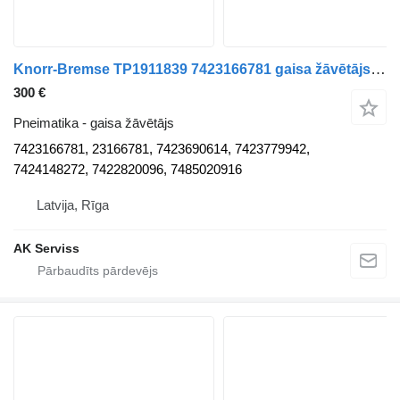
Knorr-Bremse TP1911839 7423166781 gaisa žāvētājs paredzēts Renault T vilcēja
300 €
Pneimatika - gaisa žāvētājs
7423166781, 23166781, 7423690614, 7423779942,
7424148272, 7422820096, 7485020916
Latvija, Rīga
AK Serviss