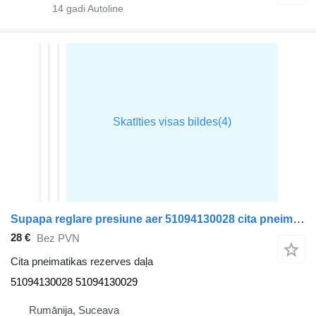
14
gadi Autoline
Supapa reglare presiune aer 51094130028 cita pneimatikas rezerves daļa paredzēts MAN TGX vilcēja
28 €
Bez PVN
Cita pneimatikas rezerves daļa
51094130028 51094130029
Rumānija, Suceava