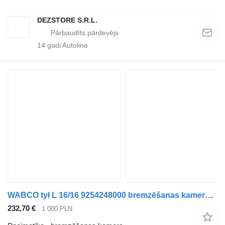
DEZSTORE S.R.L.
14
gadi Autoline
WABCO tył L 16/16 9254248000 bremzēšanas kamera paredzēts MAN FOC, L2000, M 2000 L, TGL vilcēja
232,70 €
1 000 PLN