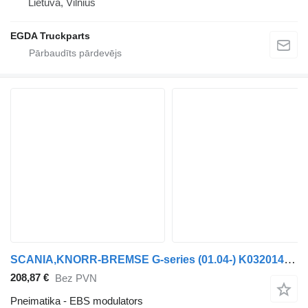
Lietuva, Vilnius
EGDA Truckparts
SCANIA,KNORR-BREMSE G-series (01.04-) K032014 EBS modulators paredzēts Scania P,G,R,T-series (2004-2017) vilcēja
208,87 €
Bez PVN
Pneimatika - EBS modulators