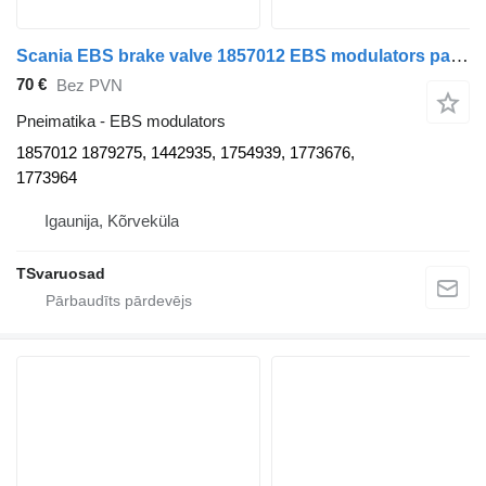
Scania EBS brake valve 1857012 EBS modulators paredzēts Scania P230 vilcēja
70 €
Bez PVN
Pneimatika - EBS modulators
1857012 1879275, 1442935, 1754939, 1773676,
1773964
Igaunija, Kõrveküla
TSvaruosad