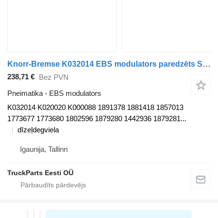
Knorr-Bremse K032014 EBS modulators paredzēts Scania P,G,R,T-series (2004-2017) vilcēja
238,71 €
Bez PVN
Pneimatika - EBS modulators
K032014 K020020 K000088 1891378 1881418 1857013
1773677 1773680 1802596 1879280 1442936 1879281...
dīzeļdegviela
Igaunija, Tallinn
TruckParts Eesti OÜ