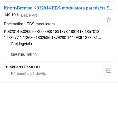
Knorr-Bremse K032014 EBS modulators paredzēts Scania P,G,R,T-series (2004-2017) vilcēja
149,19 €
Bez PVN
Pneimatika - EBS modulators
K032014 K020020 K000088 1891378 1881418 1857013
1773677 1773680 1802596 1879280 1442936 1879281...
dīzeļdegviela
Igaunija, Tallinn
TruckParts Eesti OÜ