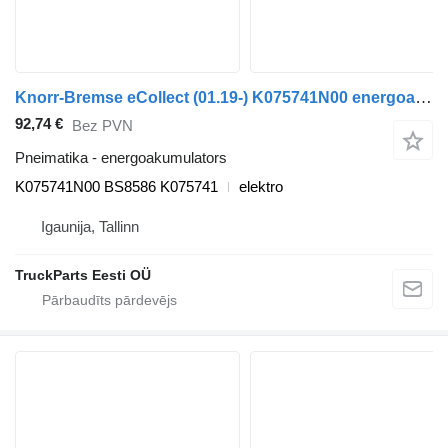
Knorr-Bremse eCollect (01.19-) K075741N00 energoakumulators paredzēts Dennis eCollect Terberg YT Magtec (2019-) vilcēja
92,74 €
Bez PVN
Pneimatika - energoakumulators
K075741N00 BS8586 K075741
elektro
Igaunija, Tallinn
TruckParts Eesti OÜ