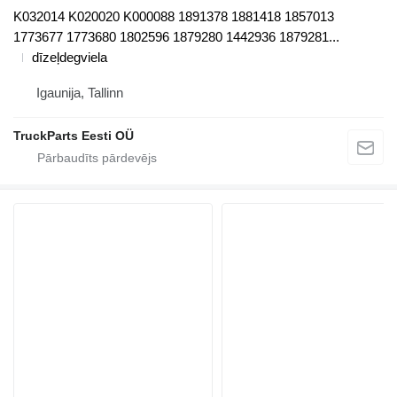
K032014 K020020 K000088 1891378 1881418 1857013
1773677 1773680 1802596 1879280 1442936 1879281...
dīzeļdegviela
Igaunija, Tallinn
TruckParts Eesti OÜ