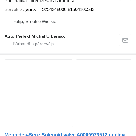
Pneimatika - bremzēšanas kamera
Stāvoklis
jauns
9254248000 81504109583
Polija, Smolno Wielkie
Auto Perfekt Michał Urbaniak
Mercedes-Benz Solenoid valve A0009973512 pneimatiskais vārsts paredzēts Mercedes-Benz Actros vilcēja