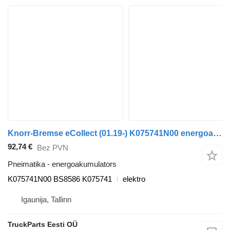
Knorr-Bremse eCollect (01.19-) K075741N00 energoakumulators paredzēts Dennis eCollect Terberg YT Magtec (2019-) vilcēja
92,74 €
Bez PVN
Pneimatika - energoakumulators
K075741N00 BS8586 K075741
elektro
Igaunija, Tallinn
TruckParts Eesti OÜ