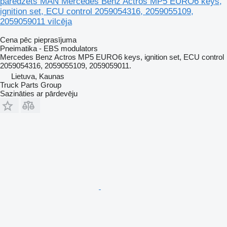
paredzēts MAN Mercedes Benz Actros MP5 EURO6 keys,
ignition set, ECU control 2059054316, 2059055109,
2059059011 vilcēja
Cena pēc pieprasījuma
Pneimatika - EBS modulators
Mercedes Benz Actros MP5 EURO6 keys, ignition set, ECU control
2059054316, 2059055109, 2059059011.
Lietuva, Kaunas
Truck Parts Group
Sazināties ar pārdevēju