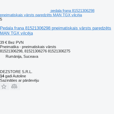
pedala frana 81521306298
pneimatiskais vārsts paredzēts MAN TGX vilcēja
5
Pedala frana 81521306298 pneimatiskais vārsts paredzēts
MAN TGX vilcēja
39 €
Bez PVN
Pneimatika - pneimatiskais vārsts
81521306298, 81521306276 81521306275
Rumānija, Suceava
DEZSTORE S.R.L.
14
gadi Autoline
Sazināties ar pārdevēju