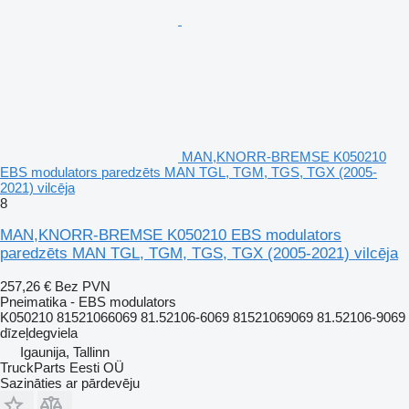
MAN,KNORR-BREMSE K050210
EBS modulators paredzēts MAN TGL, TGM, TGS, TGX (2005-
2021) vilcēja
8
MAN,KNORR-BREMSE K050210 EBS modulators
paredzēts MAN TGL, TGM, TGS, TGX (2005-2021) vilcēja
257,26 €
Bez PVN
Pneimatika - EBS modulators
K050210 81521066069 81.52106-6069 81521069069 81.52106-9069
dīzeļdegviela
Igaunija, Tallinn
TruckParts Eesti OÜ
Sazināties ar pārdevēju