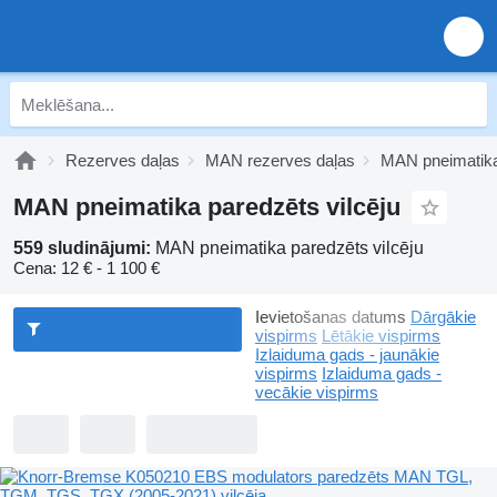
Rezerves daļas
MAN rezerves daļas
MAN pneimatik
MAN pneimatika paredzēts vilcēju
559 sludinājumi:
MAN pneimatika paredzēts vilcēju
Cena:
12 € - 1 100 €
Ievietošanas datums
Dārgākie
vispirms
Lētākie vispirms
Izlaiduma gads - jaunākie
vispirms
Izlaiduma gads -
vecākie vispirms