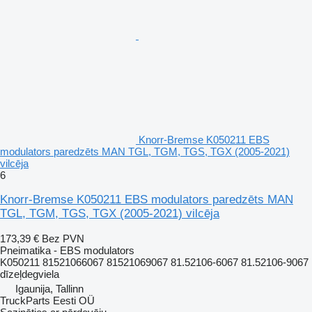
Knorr-Bremse K050211 EBS
modulators paredzēts MAN TGL, TGM, TGS, TGX (2005-2021)
vilcēja
6
Knorr-Bremse K050211 EBS modulators paredzēts MAN
TGL, TGM, TGS, TGX (2005-2021) vilcēja
173,39 €
Bez PVN
Pneimatika - EBS modulators
K050211 81521066067 81521069067 81.52106-6067 81.52106-9067
dīzeļdegviela
Igaunija, Tallinn
TruckParts Eesti OÜ