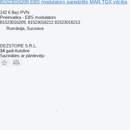
81523016209 EBS modulators paredzēts MAN TGX vilcēja
142 €
Bez PVN
Pneimatika - EBS modulators
81523016209, 81523016212 81523016213
Rumānija, Suceava
DEZSTORE S.R.L.
14
gadi Autoline
Sazināties ar pārdevēju