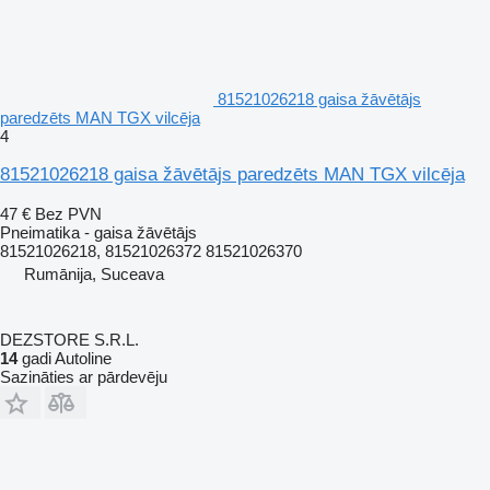
81521026218 gaisa žāvētājs
paredzēts MAN TGX vilcēja
4
81521026218 gaisa žāvētājs paredzēts MAN TGX vilcēja
47 €
Bez PVN
Pneimatika - gaisa žāvētājs
81521026218, 81521026372 81521026370
Rumānija, Suceava
DEZSTORE S.R.L.
14
gadi Autoline
Sazināties ar pārdevēju