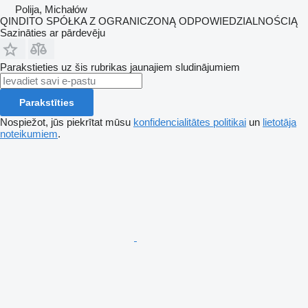
Polija, Michałów
QINDITO SPÓŁKA Z OGRANICZONĄ ODPOWIEDZIALNOŚCIĄ
Sazināties ar pārdevēju
Parakstieties uz šis rubrikas jaunajiem sludinājumiem
Parakstīties
Nospiežot, jūs piekrītat mūsu
konfidencialitātes politikai
un
lietotāja
noteikumiem
.