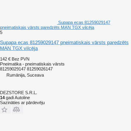
Supapa ecas 81259029147
pneimatiskais vārsts paredzēts MAN TGX vilcēja
5
Supapa ecas 81259029147 pneimatiskais vārsts paredzēts
MAN TGX vilcēja
142 €
Bez PVN
Pneimatika - pneimatiskais vārsts
81259029147 81259026147
Rumānija, Suceava
DEZSTORE S.R.L.
14
gadi Autoline
Sazināties ar pārdevēju