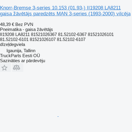
Knorr-Bremse 3-series 10.153 (01.93-) II19208 LA8211
gaisa žāvētājs paredzēts MAN 3-series (1993-2000) vilcēja
48,39 €
Bez PVN
Pneimatika - gaisa žāvētājs
II19208 LA8211 81521026367 81.52102-6367 81521026101
81.52102-6101 81521026107 81.52102-6107
dīzeļdegviela
Igaunija, Tallinn
TruckParts Eesti OÜ
Sazināties ar pārdevēju