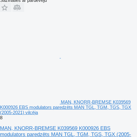
Sazināties ar pārdevēju
MAN, KNORR-BREMSE K039569
K000926 EBS modulators paredzēts MAN TGL, TGM, TGS, TGX
(2005-2021) vilcēja
8
MAN, KNORR-BREMSE K039569 K000926 EBS
modulators paredzēts MAN TGL, TGM, TGS, TGX (2005-