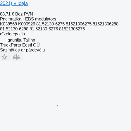
2021) vilcēja
88,71 €
Bez PVN
Pneimatika - EBS modulators
K039569 K000926 81.52130-6275 81521306275 81521306298
81.52130-6298 81.52130-6276 81521306276
dīzeļdegviela
Igaunija, Tallinn
TruckParts Eesti OÜ
Sazināties ar pārdevēju