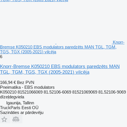
Knorr-
Bremse K050210 EBS modulators paredzēts MAN TGL, TGM,
TGS, TGX (2005-2021) vilcēja
6
Knorr-Bremse K050210 EBS modulators paredzēts MAN
TGL, TGM, TGS, TGX (2005-2021) vilcēja
166,94 €
Bez PVN
Pneimatika - EBS modulators
K050210 81521066069 81.52106-6069 81521069069 81.52106-9069
dīzeļdegviela
Igaunija, Tallinn
TruckParts Eesti OÜ
Sazināties ar pārdevēju