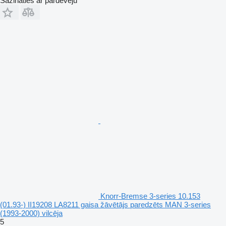
Sazināties ar pārdevēju
Knorr-Bremse 3-series 10.153
(01.93-) II19208 LA8211 gaisa žāvētājs paredzēts MAN 3-series
(1993-2000) vilcēja
5