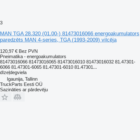
3
MAN TGA 28.320 (01.00-) 81473016066 energoakumulators
paredzēts MAN 4-series, TGA (1993-2009) vilcēja
120,97 €
Bez PVN
Pneimatika - energoakumulators
81473016066 81473016065 81473016010 81473016032 81.47301-
6066 81.47301-6065 81.47301-6010 81.47301...
dīzeļdegviela
Igaunija, Tallinn
TruckParts Eesti OÜ
Sazināties ar pārdevēju