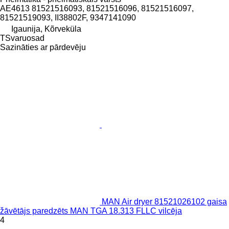
AE4613 81521516093, 81521516096, 81521516097,
81521519093, II38802F, 9347141090
Igaunija, Kõrveküla
TSvaruosad
Sazināties ar pārdevēju
MAN Air dryer 81521026102 gaisa
žāvētājs paredzēts MAN TGA 18.313 FLLC vilcēja
4