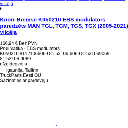
vilcēja
6
Knorr-Bremse K050210 EBS modulators
paredzēts MAN TGL, TGM, TGS, TGX (2005-2021)
vilcēja
166,94 €
Bez PVN
Pneimatika - EBS modulators
K050210 81521066069 81.52106-6069 81521069069
81.52106-9069
dīzeļdegviela
Igaunija, Tallinn
TruckParts Eesti OÜ
Sazināties ar pārdevēju