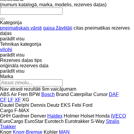
(numurs katalogā, marka, modelis, rezerves daļas)
Kategorija
pneimatiskais vārsti
gaisa žāvētāji
citas pneimatikas rezerves
daļas
parādīt visu
Tehnikas kategorija
vilcēji
parādīt visu
Rezerves daļas tips
oriģināla rezerves daļa
parādīt visu
Marka
Nav atrasti rezultāti šim vaicājumam
ABS
Air Fren
BPW
Bosch
Brand
Caterpillar
Cursor
DAF
CF
LF
XF
XG
Dautel
Delphi
Dennis
Deutz
EKS
Febi
Ford
Cargo
F-MAX
GHH
Gardner Denver
Haldex
Holmer
Holset
Honda
IVECO
EuroCargo
EuroStar
Eurotech
Eurotrakker
S-Way
Stralis
Trakker
Knorr
Knorr-Bremse
Kohler
MAN