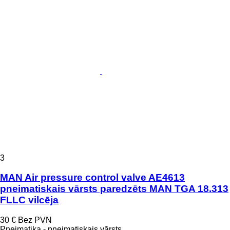
3
MAN Air pressure control valve AE4613
pneimatiskais vārsts paredzēts MAN TGA 18.313
FLLC vilcēja
30 €
Bez PVN
Pneimatika - pneimatiskais vārsts