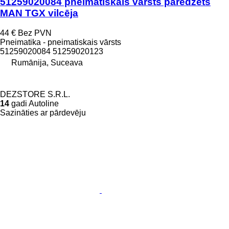
51259020084 pneimatiskais vārsts paredzēts
MAN TGX vilcēja
44 €
Bez PVN
Pneimatika - pneimatiskais vārsts
51259020084 51259020123
Rumānija, Suceava
DEZSTORE S.R.L.
14
gadi Autoline
Sazināties ar pārdevēju