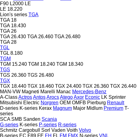
F90
L2000
LE
LE 18.220
Lion's series
TGA
TGA 18
TGA 18.430
TGA 26
TGA 26.430
TGA 26.460
TGA 26.480
TGA 28
TGL
TGL 8.180
TGM
TGM 15.240
TGM 18.240
TGM 18.340
TGS
TGS 26.360
TGS 26.480
TGX
TGX 18.440
TGX 18.460
TGX 24.400
TGX 26.360
TGX 26.440
MAN-VW
Magneti Marelli
Manac
Mercedes-Benz
A-Class
Actros
Antos
Arocs
Atego
Axor
Econic
LK
Sprinter
Mitsubishi Electric
Norgren
OEM
OMFB
Pierburg
Renault
D-series
K-series
Kerax
Magnum
Major
Midlum
Premium
T-
series
SCA
SMB
Sanden
Scania
G-series
K-series
P-series
R-series
Schmitz Cargobull
Sorl
Vaden
Voith
Volvo
B-series
EC
F89
FE
FH
FL
FM
FMX
N-series
VNL