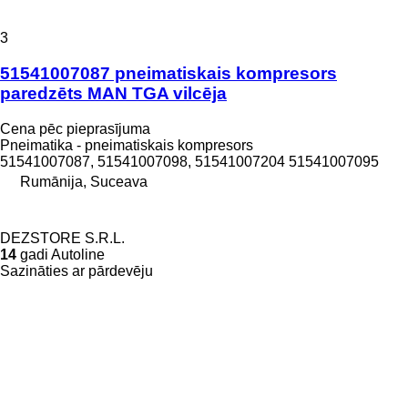
3
51541007087 pneimatiskais kompresors
paredzēts MAN TGA vilcēja
Cena pēc pieprasījuma
Pneimatika - pneimatiskais kompresors
51541007087, 51541007098, 51541007204 51541007095
Rumānija, Suceava
DEZSTORE S.R.L.
14
gadi Autoline
Sazināties ar pārdevēju