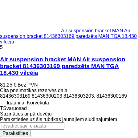
Air suspension bracket MAN Air
suspension bracket 81436303169 paredzēts MAN TGA 18.430
vilcēja
5
Air suspension bracket MAN Air suspension
bracket 81436303169 paredzēts MAN TGA
18.430 vilcēja
81,25 €
Bez PVN
Cita pneimatikas rezerves daļa
81436303169 81436300203 81436303203, 81436300169
Igaunija, Kõrveküla
TSvaruosad
Sazināties ar pārdevēju
Parakstieties uz šis rubrikas jaunajiem sludinājumiem
Parakstīties