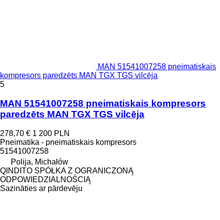
MAN 51541007258 pneimatiskais
kompresors paredzēts MAN TGX TGS vilcēja
5
MAN 51541007258 pneimatiskais kompresors
paredzēts MAN TGX TGS vilcēja
278,70 €
1 200 PLN
Pneimatika - pneimatiskais kompresors
51541007258
Polija, Michałów
QINDITO SPÓŁKA Z OGRANICZONĄ
ODPOWIEDZIALNOŚCIĄ
Sazināties ar pārdevēju