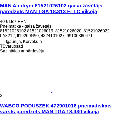
MAN Air dryer 81521026102 gaisa žāvētājs
paredzēts MAN TGA 18.313 FLLC vilcēja
40 €
Bez PVN
Pneimatika - gaisa žāvētājs
81521026102 81521026019, 81521026020, 81521026022,
LA8212, II19209N50, 4324101027, 99100360471
Igaunija, Kõrveküla
TSvaruosad
Sazināties ar pārdevēju
2
WABCO PODUSZEK 472901016 pneimatiskais
vārsts paredzēts MAN TGA 18.430 vilcēja