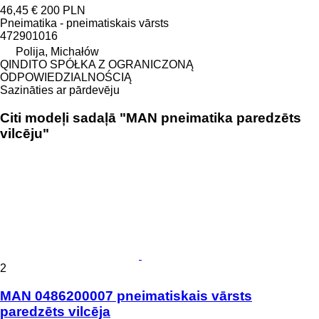
46,45 €
200 PLN
Pneimatika - pneimatiskais vārsts
472901016
Polija, Michałów
QINDITO SPÓŁKA Z OGRANICZONĄ
ODPOWIEDZIALNOŚCIĄ
Sazināties ar pārdevēju
Citi modeļi sadaļā "MAN pneimatika paredzēts
vilcēju"
2
MAN 0486200007 pneimatiskais vārsts
paredzēts vilcēja