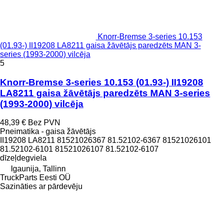
Knorr-Bremse 3-series 10.153
(01.93-) II19208 LA8211 gaisa žāvētājs paredzēts MAN 3-
series (1993-2000) vilcēja
5
Knorr-Bremse 3-series 10.153 (01.93-) II19208
LA8211 gaisa žāvētājs paredzēts MAN 3-series
(1993-2000) vilcēja
48,39 €
Bez PVN
Pneimatika - gaisa žāvētājs
II19208 LA8211 81521026367 81.52102-6367 81521026101
81.52102-6101 81521026107 81.52102-6107
dīzeļdegviela
Igaunija, Tallinn
TruckParts Eesti OÜ
Sazināties ar pārdevēju