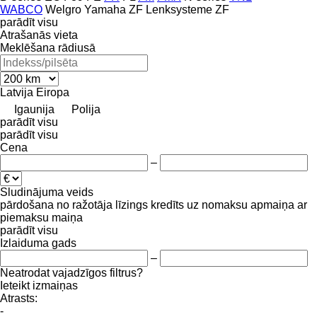
WABCO
Welgro
Yamaha
ZF Lenksysteme
ZF
parādīt visu
Atrašanās vieta
Meklēšana rādiusā
Latvija
Eiropa
Igaunija
Polija
parādīt visu
parādīt visu
Cena
–
Sludinājuma veids
pārdošana
no ražotāja
līzings
kredīts
uz nomaksu
apmaiņa ar
piemaksu
maiņa
parādīt visu
Izlaiduma gads
–
Neatrodat vajadzīgos filtrus?
Ieteikt izmaiņas
Atrasts:
-