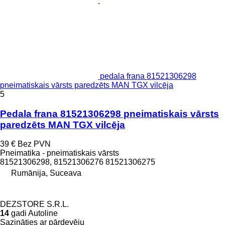
pedala frana 81521306298
pneimatiskais vārsts paredzēts MAN TGX vilcēja
5
Pedala frana 81521306298 pneimatiskais vārsts
paredzēts MAN TGX vilcēja
39 €
Bez PVN
Pneimatika - pneimatiskais vārsts
81521306298, 81521306276 81521306275
Rumānija, Suceava
DEZSTORE S.R.L.
14
gadi Autoline
Sazināties ar pārdevēju