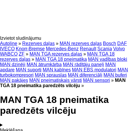
Izvietot sludinājumu
Autoline
»
Rezerves daļas
»
MAN rezerves daļas
Bosch
DAF
IVECO
Knorr-Bremse
Mercedes-Benz
Renault
Scania
Volvo
WABCO
ZF
»
MAN TGA rezerves daļas
»
MAN TGA 18
rezerves daļas
»
MAN TGA 18 pneimatika
MAN vadības bloki
MAN dzinēji
MAN ātrumkārba
MAN rādītāju paneļi
MAN
apdare
MAN suporti
MAN kabīnes
MAN EBS modulatori
MAN
turbokompresori
MAN sprauslas
MAN diferenciāļi
MAN buferi
MAN pakājes
MAN pneimatiskais vārsti
MAN sensori
»
MAN
TGA 18 pneimatika paredzēts vilcēju
»
MAN TGA 18 pneimatika
paredzēts vilcēju
Meklēšana