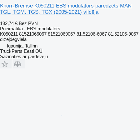
Knorr-Bremse K050211 EBS modulators paredzēts MAN
TGL, TGM, TGS, TGX (2005-2021) vilcēja
192,74 €
Bez PVN
Pneimatika - EBS modulators
K050211 81521066067 81521069067 81.52106-6067 81.52106-9067
dīzeļdegviela
Igaunija, Tallinn
TruckParts Eesti OÜ
Sazināties ar pārdevēju