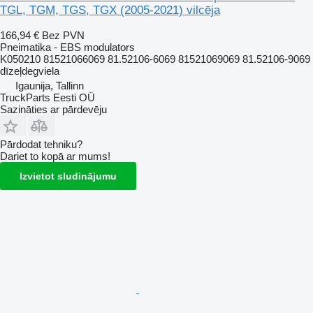
TGL, TGM, TGS, TGX (2005-2021) vilcēja
166,94 €
Bez PVN
Pneimatika - EBS modulators
K050210 81521066069 81.52106-6069 81521069069 81.52106-9069
dīzeļdegviela
Igaunija, Tallinn
TruckParts Eesti OÜ
Sazināties ar pārdevēju
Pārdodat tehniku?
Dariet to kopā ar mums!
Izvietot sludinājumu