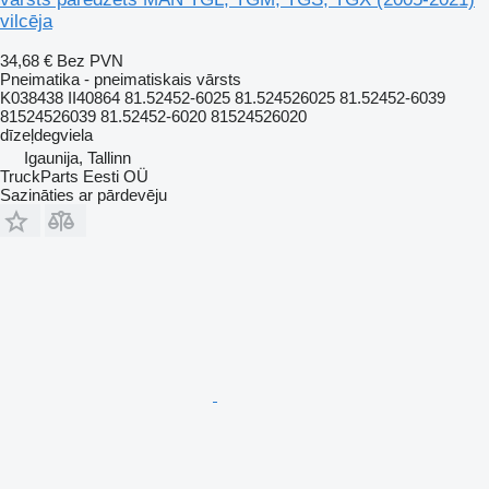
vilcēja
34,68 €
Bez PVN
Pneimatika - pneimatiskais vārsts
K038438 II40864 81.52452-6025 81.524526025 81.52452-6039
81524526039 81.52452-6020 81524526020
dīzeļdegviela
Igaunija, Tallinn
TruckParts Eesti OÜ
Sazināties ar pārdevēju