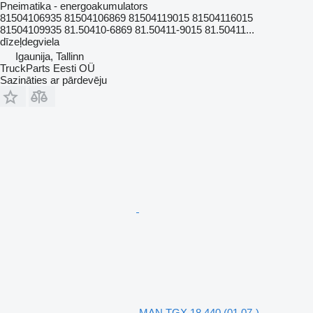
Pneimatika - energoakumulators
81504106935 81504106869 81504119015 81504116015
81504109935 81.50410-6869 81.50411-9015 81.50411...
dīzeļdegviela
Igaunija, Tallinn
TruckParts Eesti OÜ
Sazināties ar pārdevēju
MAN TGX 18.440 (01.07-)