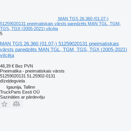
MAN TGS 26.360 (01.07-)
51259020131 pneimatiskais vārsts paredzēts MAN TGL, TGM,
TGS, TGX (2005-2021) vilcēja
5
MAN TGS 26.360 (01.07-) 51259020131 pneimatiskais
vārsts paredzēts MAN TGL, TGM, TGS, TGX (2005-2021)
vilcēja
48,39 €
Bez PVN
Pneimatika - pneimatiskais vārsts
51259020131 51.25902-0131
dīzeļdegviela
Igaunija, Tallinn
TruckParts Eesti OÜ
Sazināties ar pārdevēju