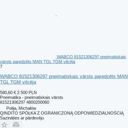
WABCO 81521306297 pneimatiskais
vārsts paredzēts MAN TGL TGM vilcēja
7
WABCO 81521306297 pneimatiskais vārsts paredzēts MAN
TGL TGM vilcēja
580,60 €
2 500 PLN
Pneimatika - pneimatiskais vārsts
81521306297 4800200060
Polija, Michałów
QINDITO SPÓŁKA Z OGRANICZONĄ ODPOWIEDZIALNOŚCIĄ
Sazināties ar pārdevēju