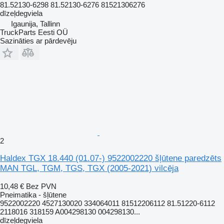
81.52130-6298 81.52130-6276 81521306276
dīzeļdegviela
Igaunija, Tallinn
TruckParts Eesti OÜ
Sazināties ar pārdevēju
2
Haldex TGX 18.440 (01.07-) 9522002220 šļūtene paredzēts
MAN TGL, TGM, TGS, TGX (2005-2021) vilcēja
10,48 €
Bez PVN
Pneimatika - šļūtene
9522002220 4527130020 334064011 81512206112 81.51220-6112
2118016 318159 A004298130 004298130...
dīzeļdegviela