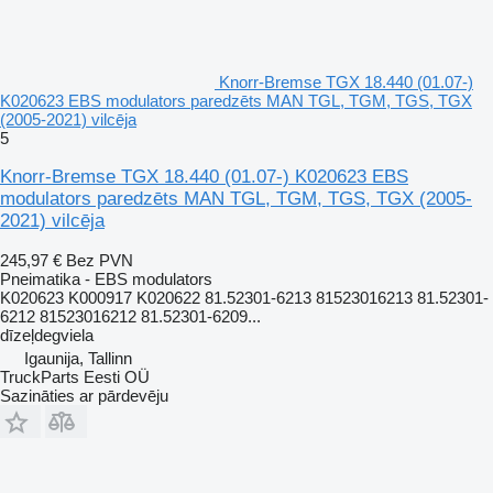
Knorr-Bremse TGX 18.440 (01.07-)
K020623 EBS modulators paredzēts MAN TGL, TGM, TGS, TGX
(2005-2021) vilcēja
5
Knorr-Bremse TGX 18.440 (01.07-) K020623 EBS
modulators paredzēts MAN TGL, TGM, TGS, TGX (2005-
2021) vilcēja
245,97 €
Bez PVN
Pneimatika - EBS modulators
K020623 K000917 K020622 81.52301-6213 81523016213 81.52301-
6212 81523016212 81.52301-6209...
dīzeļdegviela
Igaunija, Tallinn
TruckParts Eesti OÜ
Sazināties ar pārdevēju