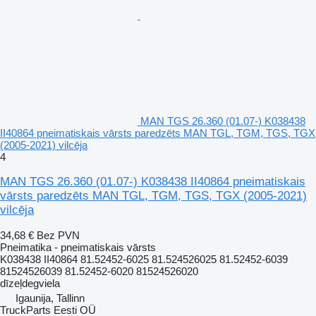
MAN TGS 26.360 (01.07-) K038438
II40864 pneimatiskais vārsts paredzēts MAN TGL, TGM, TGS, TGX
(2005-2021) vilcēja
4
MAN TGS 26.360 (01.07-) K038438 II40864 pneimatiskais
vārsts paredzēts MAN TGL, TGM, TGS, TGX (2005-2021)
vilcēja
34,68 €
Bez PVN
Pneimatika - pneimatiskais vārsts
K038438 II40864 81.52452-6025 81.524526025 81.52452-6039
81524526039 81.52452-6020 81524526020
dīzeļdegviela
Igaunija, Tallinn
TruckParts Eesti OÜ