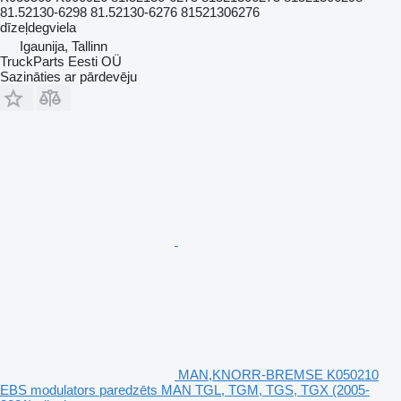
81.52130-6298 81.52130-6276 81521306276
dīzeļdegviela
Igaunija, Tallinn
TruckParts Eesti OÜ
Sazināties ar pārdevēju
MAN,KNORR-BREMSE K050210
EBS modulators paredzēts MAN TGL, TGM, TGS, TGX (2005-