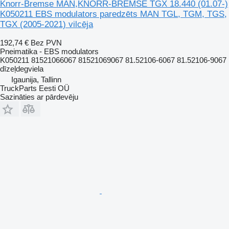
Knorr-Bremse MAN,KNORR-BREMSE TGX 18.440 (01.07-)
K050211 EBS modulators paredzēts MAN TGL, TGM, TGS,
TGX (2005-2021) vilcēja
192,74 €
Bez PVN
Pneimatika - EBS modulators
K050211 81521066067 81521069067 81.52106-6067 81.52106-9067
dīzeļdegviela
Igaunija, Tallinn
TruckParts Eesti OÜ
Sazināties ar pārdevēju