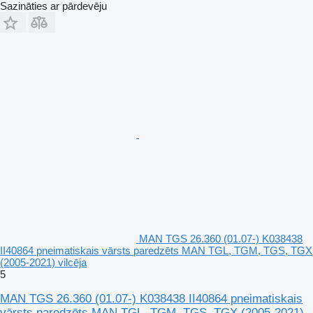
Sazināties ar pārdevēju
MAN TGS 26.360 (01.07-) K038438
II40864 pneimatiskais vārsts paredzēts MAN TGL, TGM, TGS, TGX
(2005-2021) vilcēja
5
MAN TGS 26.360 (01.07-) K038438 II40864 pneimatiskais
vārsts paredzēts MAN TGL, TGM, TGS, TGX (2005-2021)