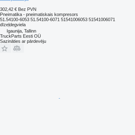
302,42 €
Bez PVN
Pneimatika - pneimatiskais kompresors
51.54100-6053 51.54100-6071 51541006053 51541006071
dīzeļdegviela
Igaunija, Tallinn
TruckParts Eesti OÜ
Sazināties ar pārdevēju