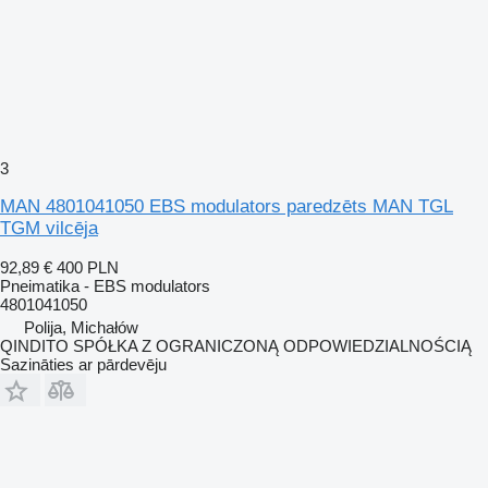
3
MAN 4801041050 EBS modulators paredzēts MAN TGL
TGM vilcēja
92,89 €
400 PLN
Pneimatika - EBS modulators
4801041050
Polija, Michałów
QINDITO SPÓŁKA Z OGRANICZONĄ ODPOWIEDZIALNOŚCIĄ
Sazināties ar pārdevēju