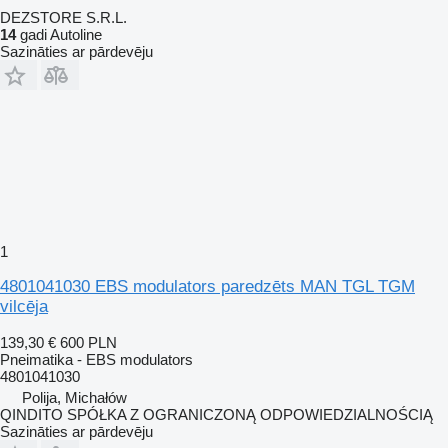
DEZSTORE S.R.L.
14
gadi Autoline
Sazināties ar pārdevēju
1
4801041030 EBS modulators paredzēts MAN TGL TGM
vilcēja
139,30 €
600 PLN
Pneimatika - EBS modulators
4801041030
Polija, Michałów
QINDITO SPÓŁKA Z OGRANICZONĄ ODPOWIEDZIALNOŚCIĄ
Sazināties ar pārdevēju