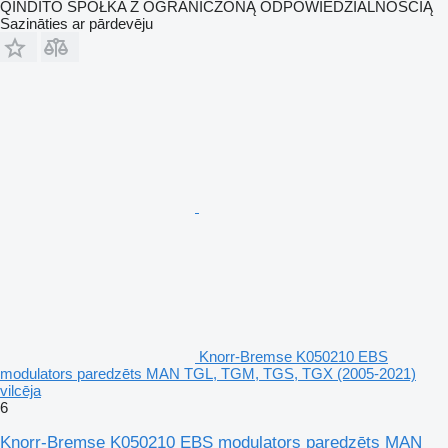
QINDITO SPÓŁKA Z OGRANICZONĄ ODPOWIEDZIALNOŚCIĄ
Sazināties ar pārdevēju
Knorr-Bremse K050210 EBS
modulators paredzēts MAN TGL, TGM, TGS, TGX (2005-2021)
vilcēja
6
Knorr-Bremse K050210 EBS modulators paredzēts MAN