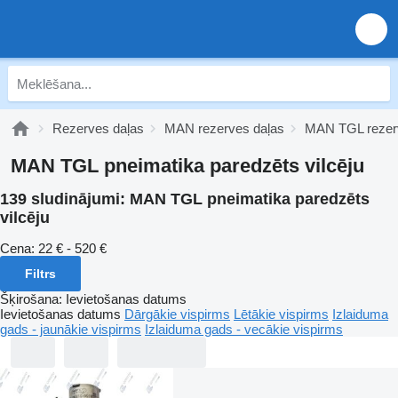
Rezerves daļas
MAN rezerves daļas
MAN TGL rezer
MAN TGL pneimatika paredzēts vilcēju
139 sludinājumi:
MAN TGL pneimatika paredzēts
vilcēju
Cena:
22 € - 520 €
Filtrs
Šķirošana
:
Ievietošanas datums
Ievietošanas datums
Dārgākie vispirms
Lētākie vispirms
Izlaiduma
gads - jaunākie vispirms
Izlaiduma gads - vecākie vispirms