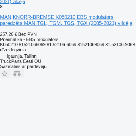
2021) vilcēja
8
MAN,KNORR-BREMSE K050210 EBS modulators
paredzēts MAN TGL, TGM, TGS, TGX (2005-2021) vilcēja
257,26 €
Bez PVN
Pneimatika - EBS modulators
K050210 81521066069 81.52106-6069 81521069069 81.52106-9069
dīzeļdegviela
Igaunija, Tallinn
TruckParts Eesti OÜ
Sazināties ar pārdevēju