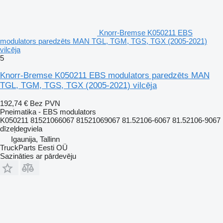
Knorr-Bremse K050211 EBS
modulators paredzēts MAN TGL, TGM, TGS, TGX (2005-2021)
vilcēja
5
Knorr-Bremse K050211 EBS modulators paredzēts MAN
TGL, TGM, TGS, TGX (2005-2021) vilcēja
192,74 €
Bez PVN
Pneimatika - EBS modulators
K050211 81521066067 81521069067 81.52106-6067 81.52106-9067
dīzeļdegviela
Igaunija, Tallinn
TruckParts Eesti OÜ
Sazināties ar pārdevēju