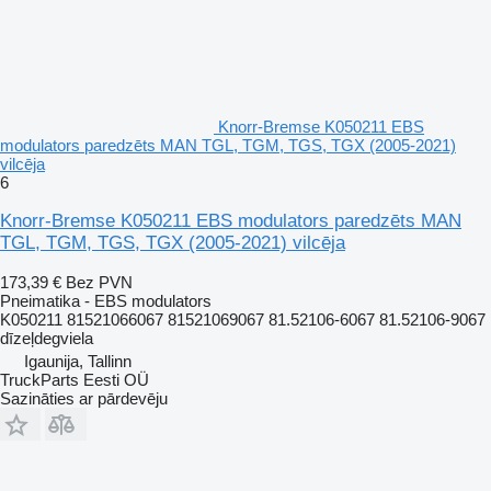
Knorr-Bremse K050211 EBS
modulators paredzēts MAN TGL, TGM, TGS, TGX (2005-2021)
vilcēja
6
Knorr-Bremse K050211 EBS modulators paredzēts MAN
TGL, TGM, TGS, TGX (2005-2021) vilcēja
173,39 €
Bez PVN
Pneimatika - EBS modulators
K050211 81521066067 81521069067 81.52106-6067 81.52106-9067
dīzeļdegviela
Igaunija, Tallinn
TruckParts Eesti OÜ
Sazināties ar pārdevēju