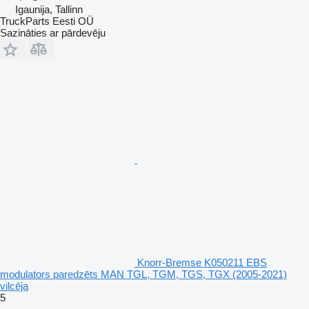
Igaunija, Tallinn
TruckParts Eesti OÜ
Sazināties ar pārdevēju
Knorr-Bremse K050211 EBS
modulators paredzēts MAN TGL, TGM, TGS, TGX (2005-2021)
vilcēja
5