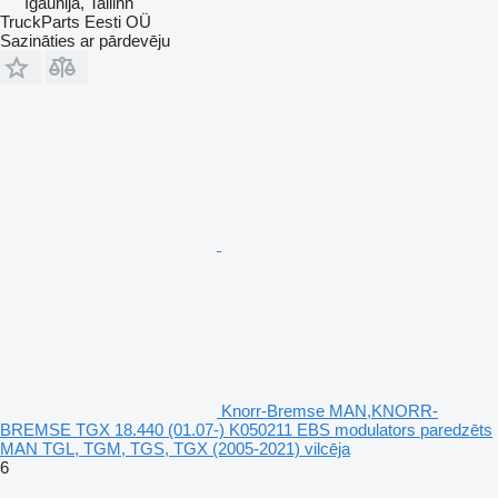
Igaunija, Tallinn
TruckParts Eesti OÜ
Sazināties ar pārdevēju
Knorr-Bremse MAN,KNORR-
BREMSE TGX 18.440 (01.07-) K050211 EBS modulators paredzēts
MAN TGL, TGM, TGS, TGX (2005-2021) vilcēja
6