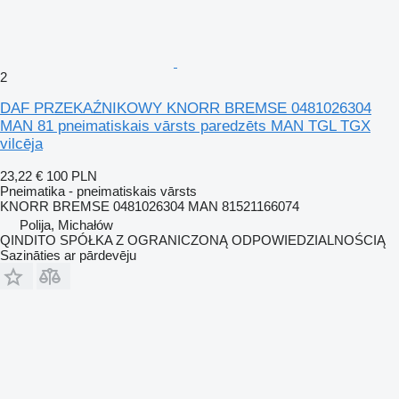
2
DAF PRZEKAŹNIKOWY KNORR BREMSE 0481026304
MAN 81 pneimatiskais vārsts paredzēts MAN TGL TGX
vilcēja
23,22 €
100 PLN
Pneimatika - pneimatiskais vārsts
KNORR BREMSE 0481026304 MAN 81521166074
Polija, Michałów
QINDITO SPÓŁKA Z OGRANICZONĄ ODPOWIEDZIALNOŚCIĄ
Sazināties ar pārdevēju