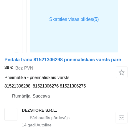
Pedala frana 81521306298 pneimatiskais vārsts paredzēts MAN TGX vilcēja
39 €
Bez PVN
Pneimatika - pneimatiskais vārsts
81521306298, 81521306276 81521306275
Rumānija, Suceava
DEZSTORE S.R.L.
14
gadi Autoline