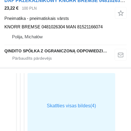
DAF PRZEKAŹNIKOWY KNORR BREMSE 0481026304 MAN 81 pneimatiskais vārsts paredzēts MAN TGL TGX vilcēja
23,22 €
100 PLN
Pneimatika - pneimatiskais vārsts
KNORR BREMSE 0481026304 MAN 81521166074
Polija, Michałów
QINDITO SPÓŁKA Z OGRANICZONĄ ODPOWIEDZIALNOŚCIĄ