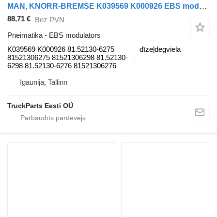
MAN, KNORR-BREMSE K039569 K000926 EBS modulators paredzēts MAN TGL, TGM, TGS, TGX (2005-2021) vilcēja
88,71 €
Bez PVN
Pneimatika - EBS modulators
K039569 K000926 81.52130-6275
dīzeļdegviela
81521306275 81521306298 81.52130-
6298 81.52130-6276 81521306276
Igaunija, Tallinn
TruckParts Eesti OÜ