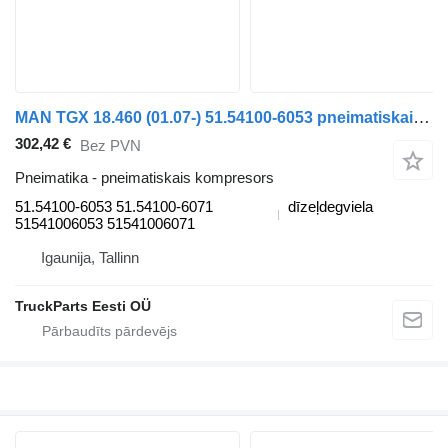
MAN TGX 18.460 (01.07-) 51.54100-6053 pneimatiskais kompresors paredzēts MAN TGL, TGM, TGS, TGX (2005-2021) vilcēja
302,42 €
Bez PVN
Pneimatika - pneimatiskais kompresors
51.54100-6053 51.54100-6071
dīzeļdegviela
51541006053 51541006071
Igaunija, Tallinn
TruckParts Eesti OÜ