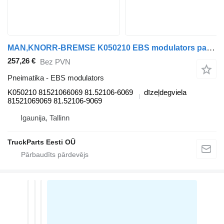
MAN,KNORR-BREMSE K050210 EBS modulators paredzēts MAN TGL, TGM, TGS, TGX (2005-2021) vilcēja
257,26 €
Bez PVN
Pneimatika - EBS modulators
K050210 81521066069 81.52106-6069
dīzeļdegviela
81521069069 81.52106-9069
Igaunija, Tallinn
TruckParts Eesti OÜ