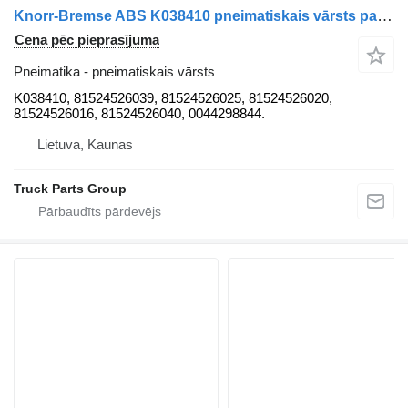
Knorr-Bremse ABS K038410 pneimatiskais vārsts paredzēts MAN TGX / TGS EURO6 vilcēja
Cena pēc pieprasījuma
Pneimatika - pneimatiskais vārsts
K038410, 81524526039, 81524526025, 81524526020,
81524526016, 81524526040, 0044298844.
Lietuva, Kaunas
Truck Parts Group