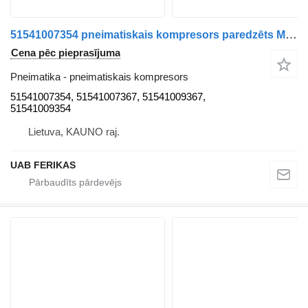
51541007354 pneimatiskais kompresors paredzēts MAN TGX vilcēja
Cena pēc pieprasījuma
Pneimatika - pneimatiskais kompresors
51541007354, 51541007367, 51541009367,
51541009354
Lietuva, KAUNO raj.
UAB FERIKAS