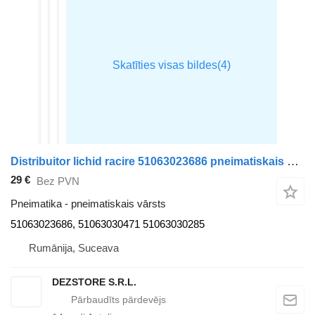
Distribuitor lichid racire 51063023686 pneimatiskais vārsts paredzēts MAN TGX vilcēja
29 €
Bez PVN
Pneimatika - pneimatiskais vārsts
51063023686, 51063030471 51063030285
Rumānija, Suceava
DEZSTORE S.R.L.