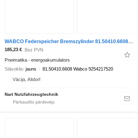
WABCO Federspeicher Bremszylinder 81.50410.6608 Wabco energoakumulators paredzēts MAN TGA TGS TGX vilcēja
185,23 €
Bez PVN
Pneimatika - energoakumulators
Stāvoklis
jauns
81.50410.6608 Wabco 9254217520
Vācija, Altdorf
Nart Nutzfahrzeugtechnik