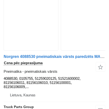
Norgren 4088530 pneimatiskais vārsts paredzēts MAN TGX / TGS vilcēja
Cena pēc pieprasījuma
Pneimatika - pneimatiskais vārsts
4088530, 0105755, 51259020125, 51521600002,
81156106011, 81156106010, 51156100001,
81156106009,...
Lietuva, Kaunas
Truck Parts Group