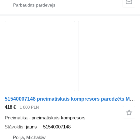
51540007148 pneimatiskais kompresors paredzēts MAN TGX vilcēja
418 €
1 800 PLN
Pneimatika - pneimatiskais kompresors
Stāvoklis
jauns
51540007148
Polija, Michałów