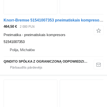
Knorr-Bremse 51541007353 pneimatiskais kompresors paredzēts MAN TGS TGX vilcēja
464,50 €
2 000 PLN
Pneimatika - pneimatiskais kompresors
51541007353
Polija, Michałów
QINDITO SPÓŁKA Z OGRANICZONĄ ODPOWIEDZIALNOŚCIĄ