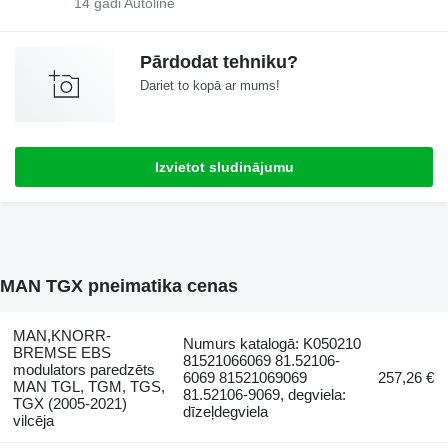
14
gadi Autoline
Pārdodat tehniku?
Dariet to kopā ar mums!
Izvietot sludinājumu
MAN TGX pneimatika cenas
MAN,KNORR-
Numurs katalogā: K050210
BREMSE EBS
81521066069 81.52106-
modulators paredzēts
6069 81521069069
257,26 €
MAN TGL, TGM, TGS,
81.52106-9069, degviela:
TGX (2005-2021)
dīzeļdegviela
vilcēja