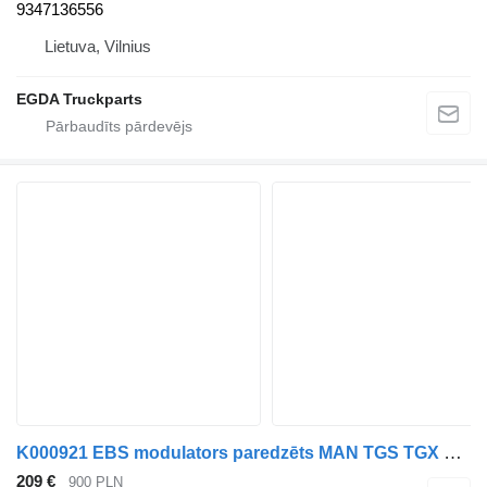
9347136556
Lietuva, Vilnius
EGDA Truckparts
K000921 EBS modulators paredzēts MAN TGS TGX TGA vilcēja
209 €
900 PLN