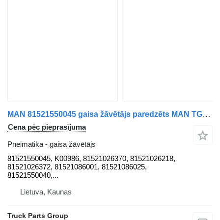
MAN 81521550045 gaisa žāvētājs paredzēts MAN TGX / TGS EURO6 vilcēja
Cena pēc pieprasījuma
Pneimatika - gaisa žāvētājs
81521550045, K00986, 81521026370, 81521026218,
81521026372, 81521086001, 81521086025,
81521550040,...
Lietuva, Kaunas
Truck Parts Group