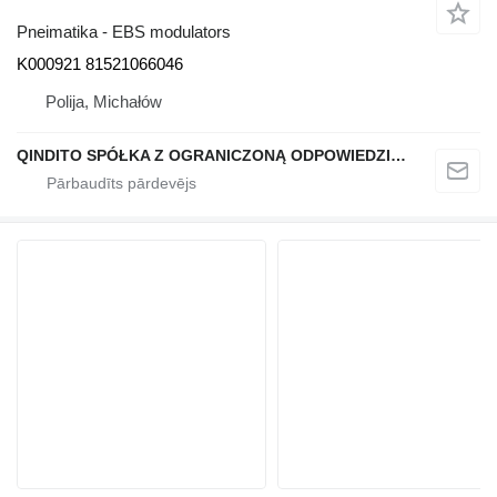
Pneimatika - EBS modulators
K000921 81521066046
Polija, Michałów
QINDITO SPÓŁKA Z OGRANICZONĄ ODPOWIEDZIALNOŚCIĄ