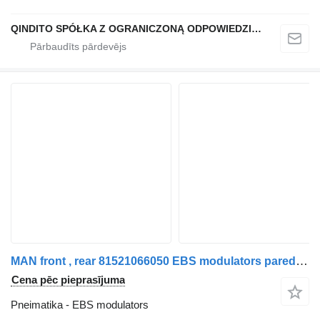
QINDITO SPÓŁKA Z OGRANICZONĄ ODPOWIEDZIALNOŚCIĄ
MAN front , rear 81521066050 EBS modulators paredzēts MAN TGX ,TGS vilcēja
Cena pēc pieprasījuma
Pneimatika - EBS modulators