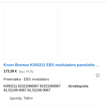
Knorr-Bremse K050211 EBS modulators paredzēts MAN TGL, TGM, TGS, TGX (2005-2021) vilcēja
173,39 €
Bez PVN
Pneimatika - EBS modulators
K050211 81521066067 81521069067
dīzeļdegviela
81.52106-6067 81.52106-9067
Igaunija, Tallinn