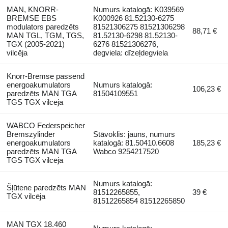
MAN, KNORR-
Numurs katalogā: K039569
BREMSE EBS
K000926 81.52130-6275
modulators paredzēts
81521306275 81521306298
88,71 €
MAN TGL, TGM, TGS,
81.52130-6298 81.52130-
TGX (2005-2021)
6276 81521306276,
vilcēja
degviela: dīzeļdegviela
Knorr-Bremse passend
energoakumulators
Numurs katalogā:
106,23 €
paredzēts MAN TGA
81504109551
TGS TGX vilcēja
WABCO Federspeicher
Bremszylinder
Stāvoklis: jauns, numurs
energoakumulators
katalogā: 81.50410.6608
185,23 €
paredzēts MAN TGA
Wabco 9254217520
TGS TGX vilcēja
Numurs katalogā:
Šļūtene paredzēts MAN
81512265855,
39 €
TGX vilcēja
81512265854 81512265850
MAN TGX 18.460