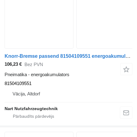
Knorr-Bremse passend 81504109551 energoakumulators paredzēts MAN TGA TGS TGX vilcēja
106,23 €
Bez PVN
Pneimatika - energoakumulators
81504109551
Vācija, Altdorf
Nart Nutzfahrzeugtechnik