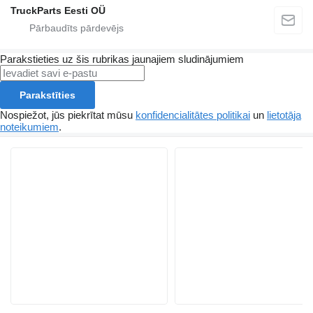
TruckParts Eesti OÜ
Parakstieties uz šis rubrikas jaunajiem sludinājumiem
Parakstīties
Nospiežot, jūs piekrītat mūsu
konfidencialitātes politikai
un
lietotāja
noteikumiem
.