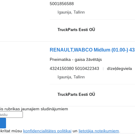
5001856588
Igaunija, Tallinn
TruckParts Eesti OÜ
Pneimatika - gaisa žāvētājs
4324150380 5010422343
dīzeļdegviela
Igaunija, Tallinn
TruckParts Eesti OÜ
šis rubrikas jaunajiem sludinājumiem
ekrītat mūsu
konfidencialitātes politikai
un
lietotāja noteikumiem
.