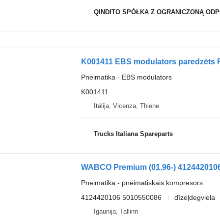
QINDITO SPÓŁKA Z OGRANICZONĄ OD
K001411 EBS modulators paredzēts 
Pneimatika - EBS modulators
K001411
Itālija, Vicenza, Thiene
Trucks Italiana Spareparts
Pneimatika - pneimatiskais kompresors
4124420106 5010550086
dīzeļdegviela
Igaunija, Tallinn