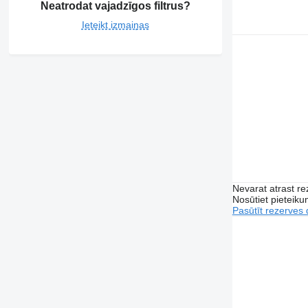
Neatrodat vajadzīgos filtrus?
Ieteikt izmaiņas
Nevarat atrast r
Nosūtiet pieteikum
Pasūtīt rezerves 