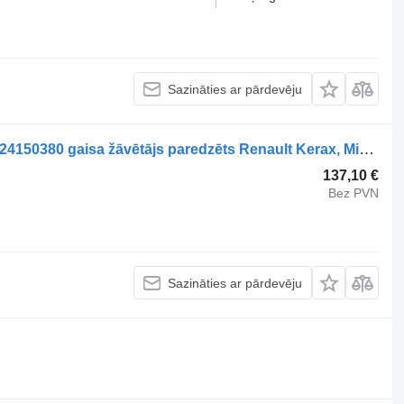
Sazināties ar pārdevēju
RENAULT,WABCO Midlum (01.00-) 4324150380 gaisa žāvētājs paredzēts Renault Kerax, Midlum (1997-2014) vilcēja
137,10 €
Bez PVN
Sazināties ar pārdevēju