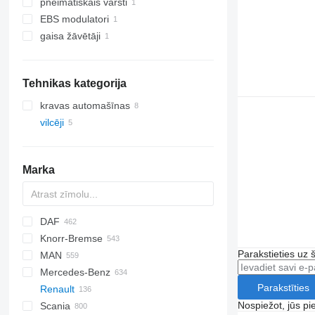
pneimatiskais vārsti
EBS modulatori
gaisa žāvētāji
Tehnikas kategorija
kravas automašīnas
vilcēji
Marka
DAF
Knorr-Bremse
CF
Cargo
EuroCargo
Parakstieties uz 
MAN
LF
F-MAX
EuroStar
Mercedes-Benz
XF
Eurotech
F90
Parakstīties
Renault
XG
Eurotrakker
L2000
A-Class
Nospiežot, jūs pi
Scania
S-Way
LE
Actros
D-series