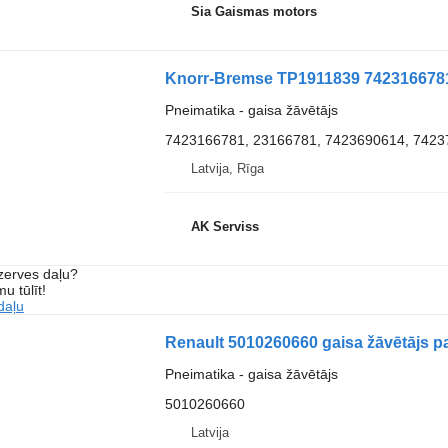
Sia Gaismas motors
Knorr-Bremse TP1911839 7423166781 g
Pneimatika - gaisa žāvētājs
7423166781, 23166781, 7423690614, 7423
Latvija, Rīga
AK Serviss
ezerves daļu?
u tūlīt!
daļu
Renault 5010260660 gaisa žāvētājs pa
Pneimatika - gaisa žāvētājs
5010260660
Latvija