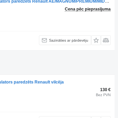
Knorr-Bremse 486203004 EBS modulators paredzēts Renault AE/MAGNUM/PREMIUM/MIDLUM/MAJOR/MIDDLE/KERAX vilcēja
Cena pēc pieprasījuma
Sazināties ar pārdevēju
tors paredzēts Renault vilcēja
130 €
Bez PVN