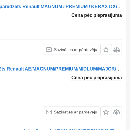
22062019 pneimatiskais kompresors paredzēts Renault MAGNUM / PREMIUM / KERAX DXi vilcēja
Cena pēc pieprasījuma
Sazināties ar pārdevēju
AC157C pneimatiskais vārsts paredzēts Renault AE/MAGNUM/PREMIUM/MIDLUM/MAJOR/MIDDLE/KERAX vilcēja
Cena pēc pieprasījuma
Sazināties ar pārdevēju