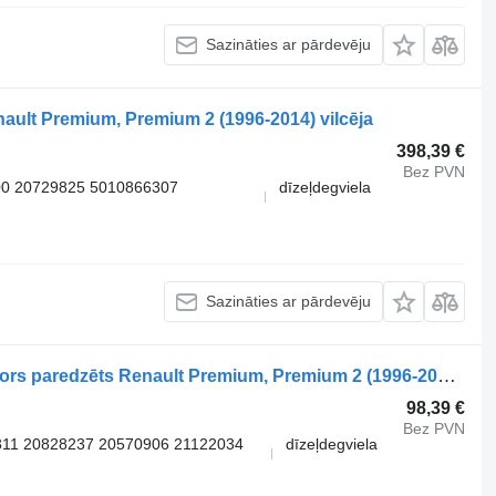
Sazināties ar pārdevēju
ault Premium, Premium 2 (1996-2014) vilcēja
398,39 €
Bez PVN
00 20729825 5010866307
dīzeļdegviela
Sazināties ar pārdevēju
Knorr-Bremse K000914 EBS modulators paredzēts Renault Premium, Premium 2 (1996-2014) vilcēja
98,39 €
Bez PVN
11 20828237 20570906 21122034
dīzeļdegviela