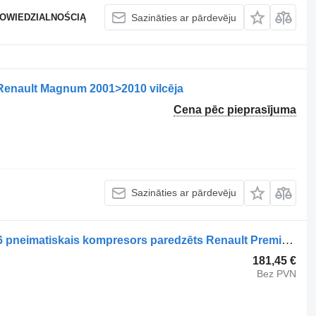
POWIEDZIALNOŚCIĄ
Sazināties ar pārdevēju
Renault Magnum 2001>2010 vilcēja
Cena pēc pieprasījuma
Sazināties ar pārdevēju
WABCO Premium (01.96-) 4124420106 pneimatiskais kompresors paredzēts Renault Premium, Premium 2 (1996-2014) vilcēja
181,45 €
Bez PVN