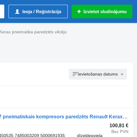
Ieeja / Reģistrācija
Izvietot sludinājumu
Kerax pneimatika paredzēts vilcēju
Ievietošanas datums
Knorr-Bremse Midlum (01.00-) LK1567 pneimatiskais kompresors paredzēts Renault Kerax, Midlum (1997-2014) vilcēja
100,81 €
Bez PVN
450535 7485003209 5000691935
dīzeļdegviela