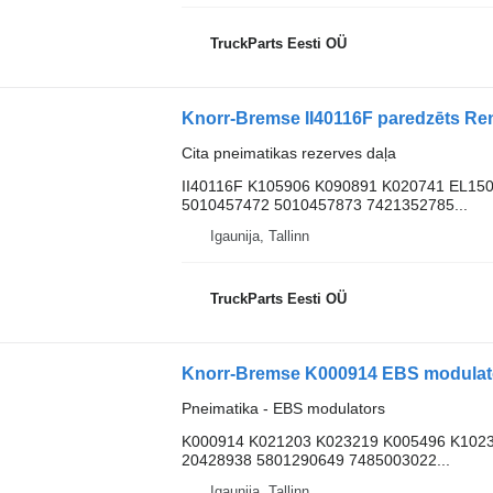
TruckParts Eesti OÜ
Knorr-Bremse II40116F paredzēts Ren
Cita pneimatikas rezerves daļa
II40116F K105906 K090891 K020741 EL15
5010457472 5010457873 7421352785...
Igaunija, Tallinn
TruckParts Eesti OÜ
Pneimatika - EBS modulators
K000914 K021203 K023219 K005496 K1023
20428938 5801290649 7485003022...
Igaunija, Tallinn