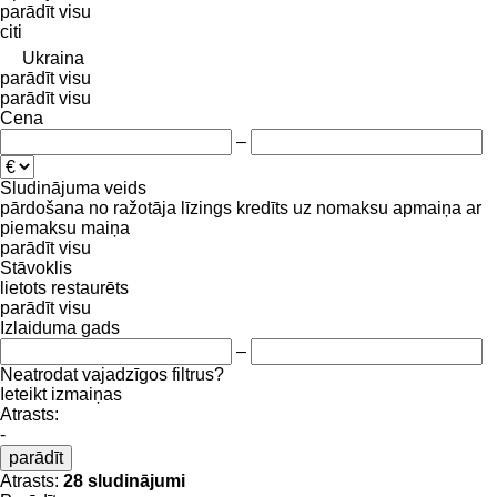
parādīt visu
citi
Ukraina
parādīt visu
parādīt visu
Cena
–
Sludinājuma veids
pārdošana
no ražotāja
līzings
kredīts
uz nomaksu
apmaiņa ar
piemaksu
maiņa
parādīt visu
Stāvoklis
lietots
restaurēts
parādīt visu
Izlaiduma gads
–
Neatrodat vajadzīgos filtrus?
Ieteikt izmaiņas
Atrasts:
-
parādīt
Atrasts:
28 sludinājumi