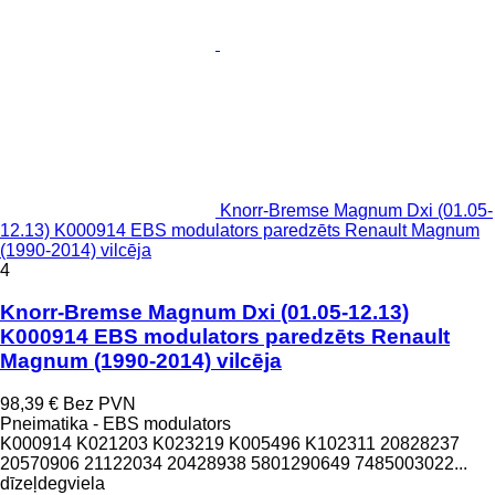
Knorr-Bremse Magnum Dxi (01.05-
12.13) K000914 EBS modulators paredzēts Renault Magnum
(1990-2014) vilcēja
4
Knorr-Bremse Magnum Dxi (01.05-12.13)
K000914 EBS modulators paredzēts Renault
Magnum (1990-2014) vilcēja
98,39 €
Bez PVN
Pneimatika - EBS modulators
K000914 K021203 K023219 K005496 K102311 20828237
20570906 21122034 20428938 5801290649 7485003022...
dīzeļdegviela