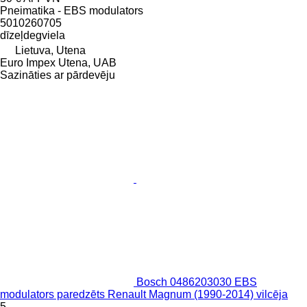
Pneimatika - EBS modulators
5010260705
dīzeļdegviela
Lietuva, Utena
Euro Impex Utena, UAB
Sazināties ar pārdevēju
Bosch 0486203030 EBS
modulators paredzēts Renault Magnum (1990-2014) vilcēja
5