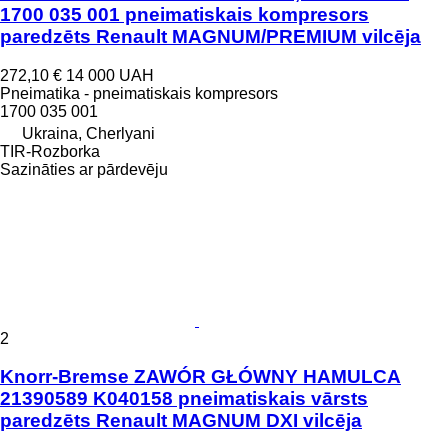
1700 035 001 pneimatiskais kompresors
paredzēts Renault MAGNUM/PREMIUM vilcēja
272,10 €
14 000 UAH
Pneimatika - pneimatiskais kompresors
1700 035 001
Ukraina, Cherlyani
TIR-Rozborka
Sazināties ar pārdevēju
2
Knorr-Bremse ZAWÓR GŁÓWNY HAMULCA
21390589 K040158 pneimatiskais vārsts
paredzēts Renault MAGNUM DXI vilcēja