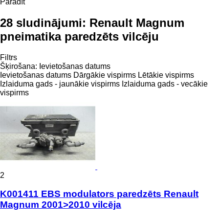
Parādīt
28 sludinājumi:
Renault Magnum
pneimatika paredzēts vilcēju
Filtrs
Šķirošana
:
Ievietošanas datums
Ievietošanas datums
Dārgākie vispirms
Lētākie vispirms
Izlaiduma gads - jaunākie vispirms
Izlaiduma gads - vecākie
vispirms
2
K001411 EBS modulators paredzēts Renault
Magnum 2001>2010 vilcēja