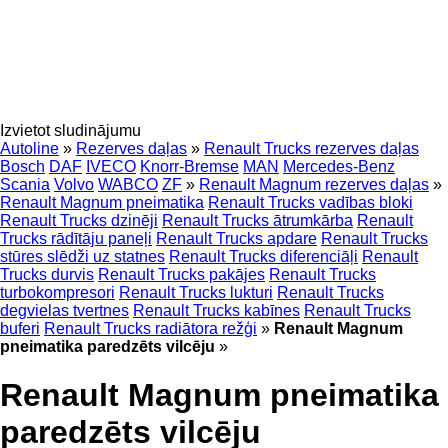
Izvietot sludinājumu
Autoline
»
Rezerves daļas
»
Renault Trucks rezerves daļas
Bosch
DAF
IVECO
Knorr-Bremse
MAN
Mercedes-Benz
Scania
Volvo
WABCO
ZF
»
Renault Magnum rezerves daļas
»
Renault Magnum pneimatika
Renault Trucks vadības bloki
Renault Trucks dzinēji
Renault Trucks ātrumkārba
Renault
Trucks rādītāju paneļi
Renault Trucks apdare
Renault Trucks
stūres slēdži uz statnes
Renault Trucks diferenciāļi
Renault
Trucks durvis
Renault Trucks pakājes
Renault Trucks
turbokompresori
Renault Trucks lukturi
Renault Trucks
degvielas tvertnes
Renault Trucks kabīnes
Renault Trucks
buferi
Renault Trucks radiātora režģi
»
Renault Magnum
pneimatika paredzēts vilcēju
»
Renault Magnum pneimatika
paredzēts vilcēju