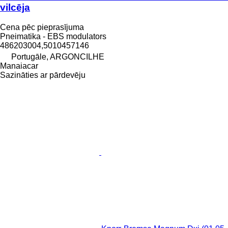
vilcēja
Cena pēc pieprasījuma
Pneimatika - EBS modulators
486203004,5010457146
Portugāle, ARGONCILHE
Manaiacar
Sazināties ar pārdevēju