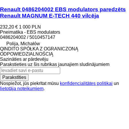
Renault 0486204002 EBS modulators paredzēts
Renault MAGNUM E-TECH 440 vilcēja
232,20 €
1 000 PLN
Pneimatika - EBS modulators
0486204002 / 5010457147
Polija, Michałów
QINDITO SPÓŁKA Z OGRANICZONĄ
ODPOWIEDZIALNOŚCIĄ
Sazināties ar pārdevēju
Parakstieties uz šis rubrikas jaunajiem sludinājumiem
Parakstīties
Nospiežot, jūs piekrītat mūsu
konfidencialitātes politikai
un
lietotāja noteikumiem
.