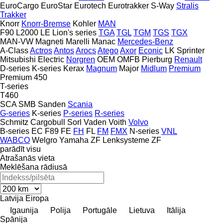
EuroCargo
EuroStar
Eurotech
Eurotrakker
S-Way
Stralis
Trakker
Knorr
Knorr-Bremse
Kohler
MAN
F90
L2000
LE
Lion's series
TGA
TGL
TGM
TGS
TGX
MAN-VW
Magneti Marelli
Manac
Mercedes-Benz
A-Class
Actros
Antos
Arocs
Atego
Axor
Econic
LK
Sprinter
Mitsubishi Electric
Norgren
OEM
OMFB
Pierburg
Renault
D-series
K-series
Kerax
Magnum
Major
Midlum
Premium
Premium 450
T-series
T460
SCA
SMB
Sanden
Scania
G-series
K-series
P-series
R-series
Schmitz Cargobull
Sorl
Vaden
Voith
Volvo
B-series
EC
F89
FE
FH
FL
FM
FMX
N-series
VNL
WABCO
Welgro
Yamaha
ZF Lenksysteme
ZF
parādīt visu
Atrašanās vieta
Meklēšana rādiusā
Latvija
Eiropa
Igaunija
Polija
Portugāle
Lietuva
Itālija
Spānija