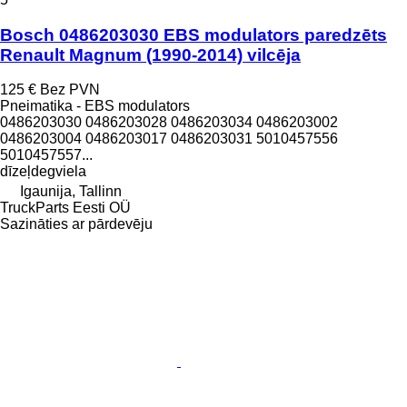
Bosch 0486203030 EBS modulators paredzēts
Renault Magnum (1990-2014) vilcēja
125 €
Bez PVN
Pneimatika - EBS modulators
0486203030 0486203028 0486203034 0486203002
0486203004 0486203017 0486203031 5010457556
5010457557...
dīzeļdegviela
Igaunija, Tallinn
TruckParts Eesti OÜ
Sazināties ar pārdevēju