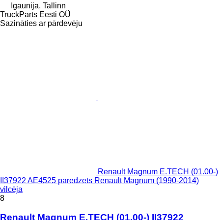
Igaunija, Tallinn
TruckParts Eesti OÜ
Sazināties ar pārdevēju
Renault Magnum E.TECH (01.00-)
II37922 AE4525 paredzēts Renault Magnum (1990-2014)
vilcēja
8
Renault Magnum E.TECH (01.00-) II37922