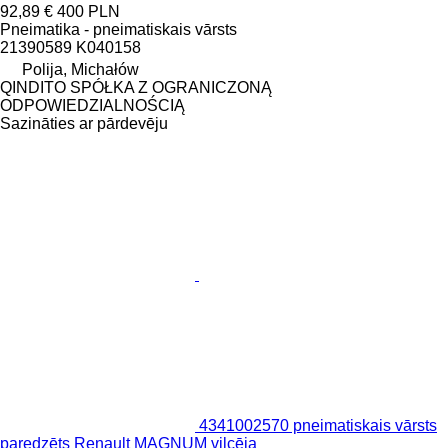
92,89 €
400 PLN
Pneimatika - pneimatiskais vārsts
21390589 K040158
Polija, Michałów
QINDITO SPÓŁKA Z OGRANICZONĄ
ODPOWIEDZIALNOŚCIĄ
Sazināties ar pārdevēju
4341002570 pneimatiskais vārsts
paredzēts Renault MAGNUM vilcēja