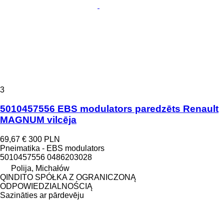
3
5010457556 EBS modulators paredzēts Renault
MAGNUM vilcēja
69,67 €
300 PLN
Pneimatika - EBS modulators
5010457556 0486203028
Polija, Michałów
QINDITO SPÓŁKA Z OGRANICZONĄ
ODPOWIEDZIALNOŚCIĄ
Sazināties ar pārdevēju