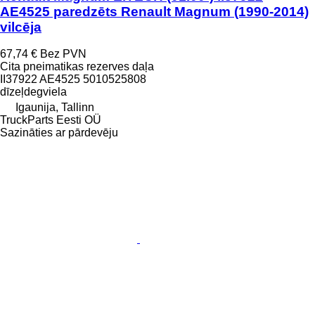
AE4525 paredzēts Renault Magnum (1990-2014)
vilcēja
67,74 €
Bez PVN
Cita pneimatikas rezerves daļa
II37922 AE4525 5010525808
dīzeļdegviela
Igaunija, Tallinn
TruckParts Eesti OÜ
Sazināties ar pārdevēju