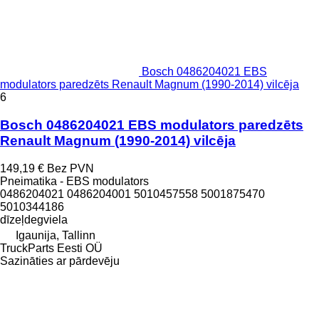
Bosch 0486204021 EBS
modulators paredzēts Renault Magnum (1990-2014) vilcēja
6
Bosch 0486204021 EBS modulators paredzēts
Renault Magnum (1990-2014) vilcēja
149,19 €
Bez PVN
Pneimatika - EBS modulators
0486204021 0486204001 5010457558 5001875470
5010344186
dīzeļdegviela
Igaunija, Tallinn
TruckParts Eesti OÜ
Sazināties ar pārdevēju