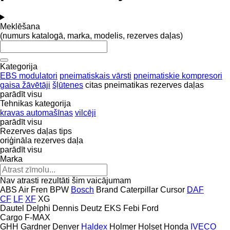
Meklēšana
(numurs katalogā, marka, modelis, rezerves daļas)
Kategorija
EBS modulatori
pneimatiskais vārsti
pneimatiskie kompresori
gaisa žāvētāji
šļūtenes
citas pneimatikas rezerves daļas
parādīt visu
Tehnikas kategorija
kravas automašīnas
vilcēji
parādīt visu
Rezerves daļas tips
oriģināla rezerves daļa
parādīt visu
Marka
Nav atrasti rezultāti šim vaicājumam
ABS
Air Fren
BPW
Bosch
Brand
Caterpillar
Cursor
DAF
CF
LF
XF
XG
Dautel
Delphi
Dennis
Deutz
EKS
Febi
Ford
Cargo
F-MAX
GHH
Gardner Denver
Haldex
Holmer
Holset
Honda
IVECO