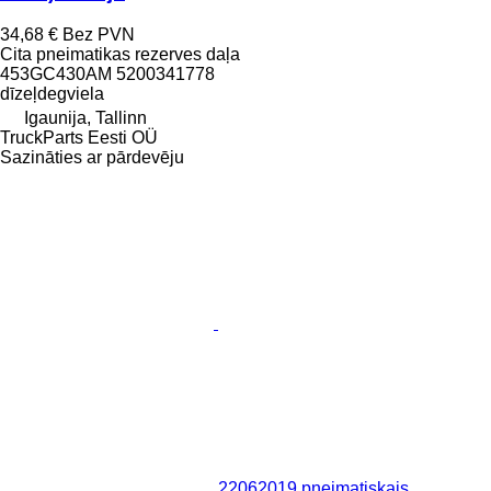
34,68 €
Bez PVN
Cita pneimatikas rezerves daļa
453GC430AM 5200341778
dīzeļdegviela
Igaunija, Tallinn
TruckParts Eesti OÜ
Sazināties ar pārdevēju
22062019 pneimatiskais