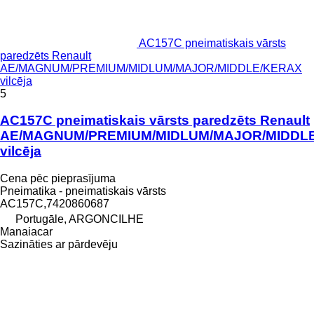
AC157C pneimatiskais vārsts
paredzēts Renault
AE/MAGNUM/PREMIUM/MIDLUM/MAJOR/MIDDLE/KERAX
vilcēja
5
AC157C pneimatiskais vārsts paredzēts Renault
AE/MAGNUM/PREMIUM/MIDLUM/MAJOR/MIDDL
vilcēja
Cena pēc pieprasījuma
Pneimatika - pneimatiskais vārsts
AC157C,7420860687
Portugāle, ARGONCILHE
Manaiacar
Sazināties ar pārdevēju