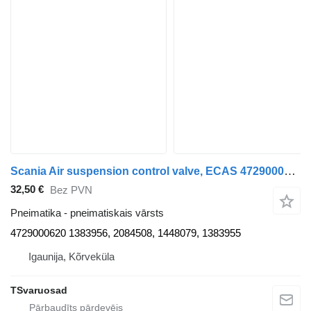
Scania Air suspension control valve, ECAS 4729000620 pneimatiskais vārsts paredzēts Scania P94 vilcēja
32,50 €
Bez PVN
Pneimatika - pneimatiskais vārsts
4729000620 1383956, 2084508, 1448079, 1383955
Igaunija, Kõrveküla
TSvaruosad