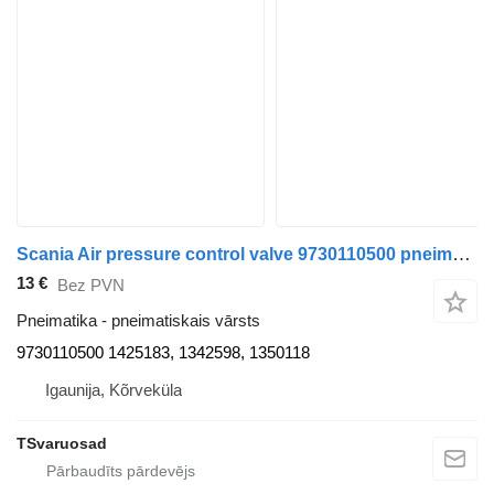
Scania Air pressure control valve 9730110500 pneimatiskais vārsts paredzēts Scania P94 vilcēja
13 €
Bez PVN
Pneimatika - pneimatiskais vārsts
9730110500 1425183, 1342598, 1350118
Igaunija, Kõrveküla
TSvaruosad