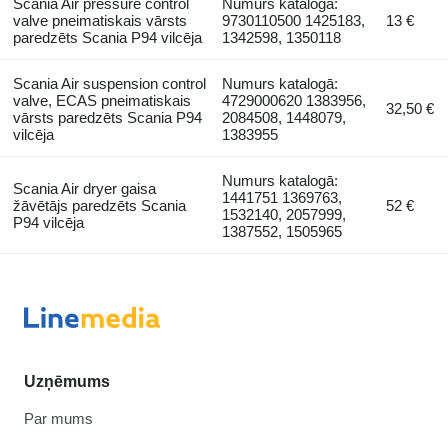
Scania Air pressure control
Numurs katalogā:
valve pneimatiskais vārsts
9730110500 1425183,
13 €
paredzēts Scania P94 vilcēja
1342598, 1350118
Scania Air suspension control
Numurs katalogā:
valve, ECAS pneimatiskais
4729000620 1383956,
32,50 €
vārsts paredzēts Scania P94
2084508, 1448079,
vilcēja
1383955
Numurs katalogā:
Scania Air dryer gaisa
1441751 1369763,
žāvētājs paredzēts Scania
52 €
1532140, 2057999,
P94 vilcēja
1387552, 1505965
Uzņēmums
Par mums