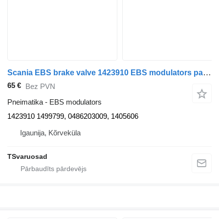
Scania EBS brake valve 1423910 EBS modulators paredzēts Scania P94 vilcēja
65 €
Bez PVN
Pneimatika - EBS modulators
1423910 1499799, 0486203009, 1405606
Igaunija, Kõrveküla
TSvaruosad