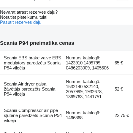
Nevarat atrast rezerves daļu?
Nosūtiet pieteikumu tūlīt!
Pasūtīt rezerves daļu
Scania P94 pneimatika cenas
Scania EBS brake valve EBS
Numurs katalogā:
modulators paredzēts Scania
1423910 1499799,
65 €
P94 vilcēja
0486203009, 1405606
Numurs katalogā:
Scania Air dryer gaisa
1532140 532140,
žāvētājs paredzēts Scania
52 €
2057999, 1932678,
P94 vilcēja
1369763, 1441751
Scania Compressor air pipe
Numurs katalogā:
šļūtene paredzēts Scania P94
22,75 €
1466868
vilcēja