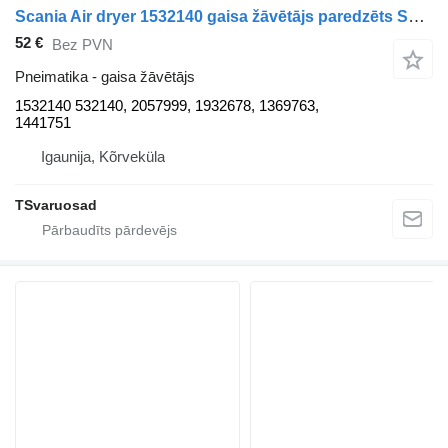
Scania Air dryer 1532140 gaisa žāvētājs paredzēts Scania P94 vilcēja
52 €
Bez PVN
Pneimatika - gaisa žāvētājs
1532140 532140, 2057999, 1932678, 1369763,
1441751
Igaunija, Kõrveküla
TSvaruosad