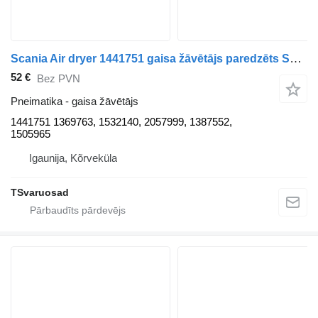
Scania Air dryer 1441751 gaisa žāvētājs paredzēts Scania P94 vilcēja
52 €
Bez PVN
Pneimatika - gaisa žāvētājs
1441751 1369763, 1532140, 2057999, 1387552,
1505965
Igaunija, Kõrveküla
TSvaruosad