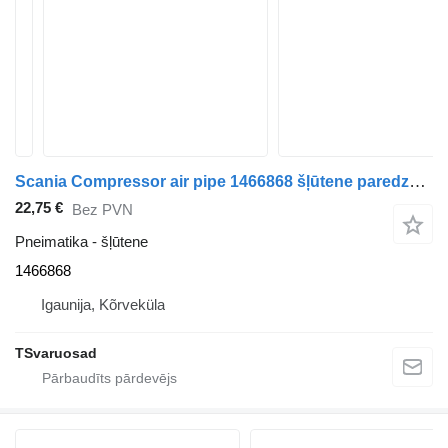
Scania Compressor air pipe 1466868 šļūtene paredzēts Scania P94 vilcēja
22,75 €
Bez PVN
Pneimatika - šļūtene
1466868
Igaunija, Kõrveküla
TSvaruosad