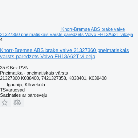
Knorr-Bremse ABS brake valve
21327360 pneimatiskais vārsts paredzēts Volvo FH13A62T vilcēja
4
Knorr-Bremse ABS brake valve 21327360 pneimatiskais
vārsts paredzēts Volvo FH13A62T vilcēja
35 €
Bez PVN
Pneimatika - pneimatiskais vārsts
21327360 K038400, 7421327358, K038401, K038408
Igaunija, Kõrveküla
TSvaruosad
Sazināties ar pārdevēju