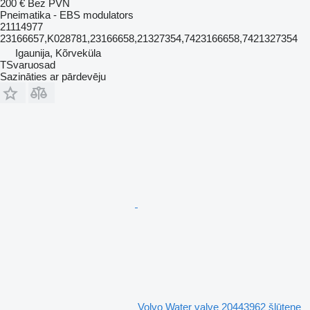
200 €
Bez PVN
Pneimatika - EBS modulators
21114977
23166657,K028781,23166658,21327354,7423166658,7421327354
Igaunija, Kõrveküla
TSvaruosad
Sazināties ar pārdevēju
Volvo Water valve 20443962 šļūtene