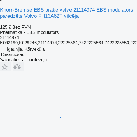
Knorr-Bremse EBS brake valve 21114974 EBS modulators
paredzēts Volvo FH13A62T vilcēja
125 €
Bez PVN
Pneimatika - EBS modulators
21114974
K093190,K029246,21114974,22225564,7422225564,7422225550,22
Igaunija, Kõrveküla
TSvaruosad
Sazināties ar pārdevēju