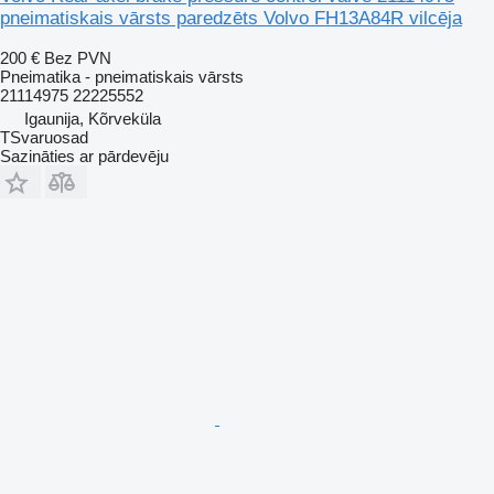
pneimatiskais vārsts paredzēts Volvo FH13A84R vilcēja
200 €
Bez PVN
Pneimatika - pneimatiskais vārsts
21114975 22225552
Igaunija, Kõrveküla
TSvaruosad
Sazināties ar pārdevēju