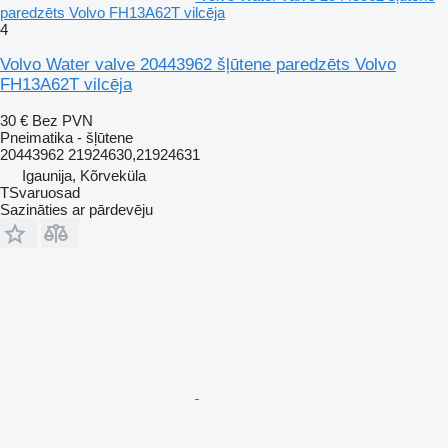
paredzēts Volvo FH13A62T vilcēja
4
Volvo Water valve 20443962 šļūtene paredzēts Volvo
FH13A62T vilcēja
30 €
Bez PVN
Pneimatika - šļūtene
20443962 21924630,21924631
Igaunija, Kõrveküla
TSvaruosad
Sazināties ar pārdevēju