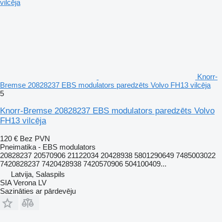
Knorr-
Bremse 20828237 EBS modulators paredzēts Volvo FH13 vilcēja
5
Knorr-Bremse 20828237 EBS modulators paredzēts Volvo
FH13 vilcēja
120 €
Bez PVN
Pneimatika - EBS modulators
20828237 20570906 21122034 20428938 5801290649 7485003022
7420828237 7420428938 7420570906 504100409...
Latvija, Salaspils
SIA Verona LV
Sazināties ar pārdevēju