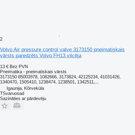
2
Volvo Air pressure control valve 3173150 pneimatiskais
vārsts paredzēts Volvo FH13 vilcēja
13 €
Bez PVN
Pneimatika - pneimatiskais vārsts
3173150 85003978, 1082666, 3173824, 42125234, 41031426,
1340470, 1505410, 1238474, 1238501, 1342511,...
Igaunija, Kõrveküla
TSvaruosad
Sazināties ar pārdevēju