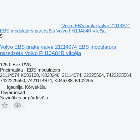
Volvo EBS brake valve 21114974
EBS modulators paredzēts Volvo FH13A84R vilcēja
5
Volvo EBS brake valve 21114974 EBS modulators
paredzēts Volvo FH13A84R vilcēja
125 €
Bez PVN
Pneimatika - EBS modulators
21114974 K093190, K029246, 21114974, 22225564, 7422225564,
7422225550, 7421114974, K046788, K102265
Igaunija, Kõrveküla
TSvaruosad
Sazināties ar pārdevēju