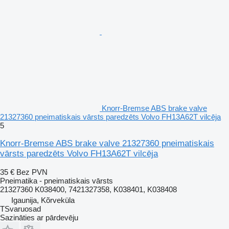
Knorr-Bremse ABS brake valve
21327360 pneimatiskais vārsts paredzēts Volvo FH13A62T vilcēja
5
Knorr-Bremse ABS brake valve 21327360 pneimatiskais
vārsts paredzēts Volvo FH13A62T vilcēja
35 €
Bez PVN
Pneimatika - pneimatiskais vārsts
21327360 K038400, 7421327358, K038401, K038408
Igaunija, Kõrveküla
TSvaruosad
Sazināties ar pārdevēju