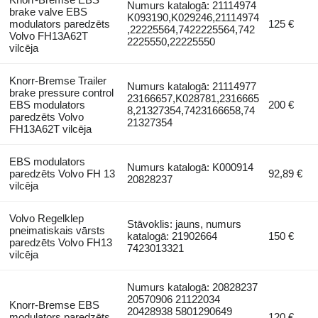
Numurs katalogā: 21114974
brake valve EBS
K093190,K029246,21114974
modulators paredzēts
125 €
,22225564,7422225564,742
Volvo FH13A62T
2225550,22225550
vilcēja
Knorr-Bremse Trailer
Numurs katalogā: 21114977
brake pressure control
23166657,K028781,2316665
EBS modulators
200 €
8,21327354,7423166658,74
paredzēts Volvo
21327354
FH13A62T vilcēja
EBS modulators
Numurs katalogā: K000914
paredzēts Volvo FH 13
92,89 €
20828237
vilcēja
Volvo Regelklep
Stāvoklis: jauns, numurs
pneimatiskais vārsts
katalogā: 21902664
150 €
paredzēts Volvo FH13
7423013321
vilcēja
Numurs katalogā: 20828237
20570906 21122034
Knorr-Bremse EBS
20428938 5801290649
modulators paredzēts
120 €