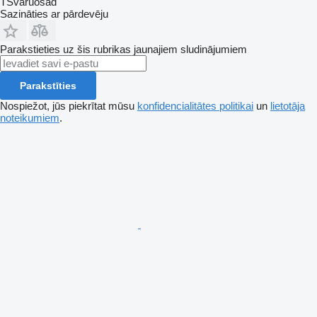
TSvaruosad
Sazināties ar pārdevēju
Parakstieties uz šis rubrikas jaunajiem sludinājumiem
Parakstīties
Nospiežot, jūs piekrītat mūsu
konfidencialitātes politikai
un
lietotāja
noteikumiem
.