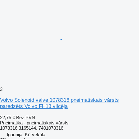
3
Volvo Solenoid valve 1078316 pneimatiskais vārsts
paredzēts Volvo FH13 vilcēja
22,75 €
Bez PVN
Pneimatika - pneimatiskais vārsts
1078316 3165144, 7401078316
Igaunija, Kõrveküla