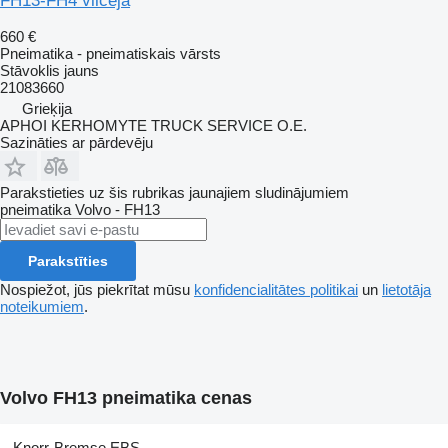
FH13-FH4 vilcēja
660 €
Pneimatika - pneimatiskais vārsts
Stāvoklis
jauns
21083660
Grieķija
APHOI KERHOMYTE TRUCK SERVICE O.E.
Sazināties ar pārdevēju
Parakstieties uz šis rubrikas jaunajiem sludinājumiem
pneimatika
Volvo - FH13
Parakstīties
Nospiežot, jūs piekrītat mūsu
konfidencialitātes politikai
un
lietotāja
noteikumiem
.
Volvo FH13 pneimatika cenas
Knorr-Bremse EBS