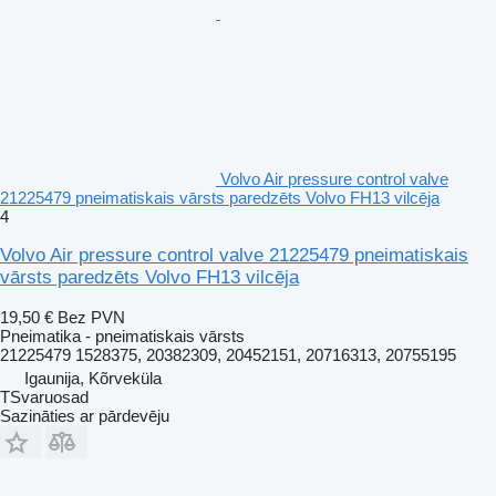
Volvo Air pressure control valve
21225479 pneimatiskais vārsts paredzēts Volvo FH13 vilcēja
4
Volvo Air pressure control valve 21225479 pneimatiskais
vārsts paredzēts Volvo FH13 vilcēja
19,50 €
Bez PVN
Pneimatika - pneimatiskais vārsts
21225479 1528375, 20382309, 20452151, 20716313, 20755195
Igaunija, Kõrveküla
TSvaruosad
Sazināties ar pārdevēju