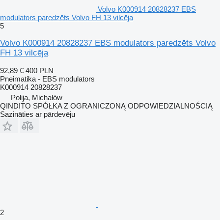
Volvo K000914 20828237 EBS
modulators paredzēts Volvo FH 13 vilcēja
5
Volvo K000914 20828237 EBS modulators paredzēts Volvo
FH 13 vilcēja
92,89 €
400 PLN
Pneimatika - EBS modulators
K000914 20828237
Polija, Michałów
QINDITO SPÓŁKA Z OGRANICZONĄ ODPOWIEDZIALNOŚCIĄ
Sazināties ar pārdevēju
2