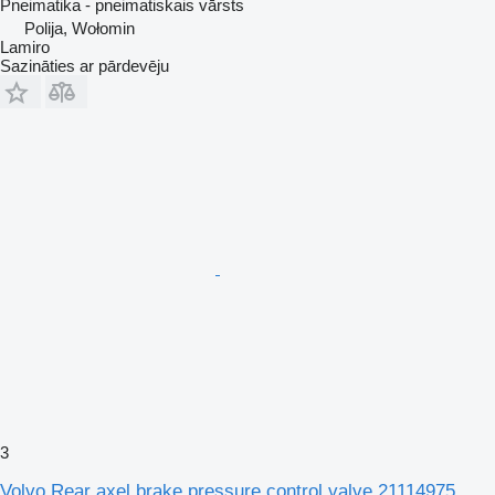
Pneimatika - pneimatiskais vārsts
Polija, Wołomin
Lamiro
Sazināties ar pārdevēju
3
Volvo Rear axel brake pressure control valve 21114975