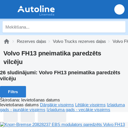
Rezerves daļas
Volvo Trucks rezerves daļas
Volvo F
Volvo FH13 pneimatika paredzēts
vilcēju
26 sludinājumi:
Volvo FH13 pneimatika paredzēts
vilcēju
Filtrs
Šķirošana
:
Ievietošanas datums
Ievietošanas datums
Dārgākie vispirms
Lētākie vispirms
Izlaiduma
gads - jaunākie vispirms
Izlaiduma gads - vecākie vispirms