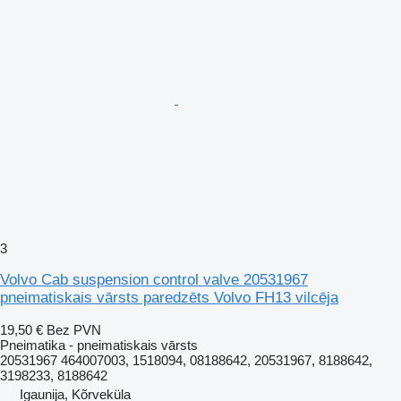
3
Volvo Cab suspension control valve 20531967
pneimatiskais vārsts paredzēts Volvo FH13 vilcēja
19,50 €
Bez PVN
Pneimatika - pneimatiskais vārsts
20531967 464007003, 1518094, 08188642, 20531967, 8188642,
3198233, 8188642
Igaunija, Kõrveküla