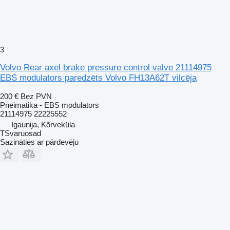
3
Volvo Rear axel brake pressure control valve 21114975
EBS modulators paredzēts Volvo FH13A62T vilcēja
200 €
Bez PVN
Pneimatika - EBS modulators
21114975 22225552
Igaunija, Kõrveküla
TSvaruosad
Sazināties ar pārdevēju