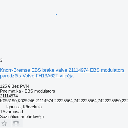
3
Knorr-Bremse EBS brake valve 21114974 EBS modulators
paredzēts Volvo FH13A62T vilcēja
125 €
Bez PVN
Pneimatika - EBS modulators
21114974
K093190,K029246,21114974,22225564,7422225564,7422225550,22
Igaunija, Kõrveküla
TSvaruosad
Sazināties ar pārdevēju