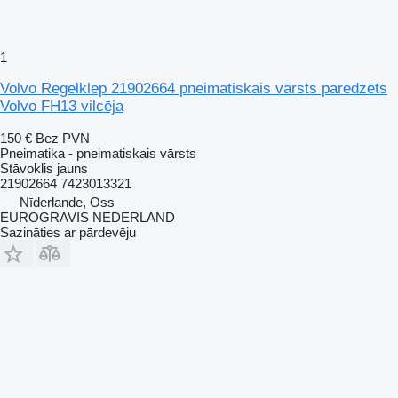
1
Volvo Regelklep 21902664 pneimatiskais vārsts paredzēts
Volvo FH13 vilcēja
150 €
Bez PVN
Pneimatika - pneimatiskais vārsts
Stāvoklis
jauns
21902664 7423013321
Nīderlande, Oss
EUROGRAVIS NEDERLAND
Sazināties ar pārdevēju