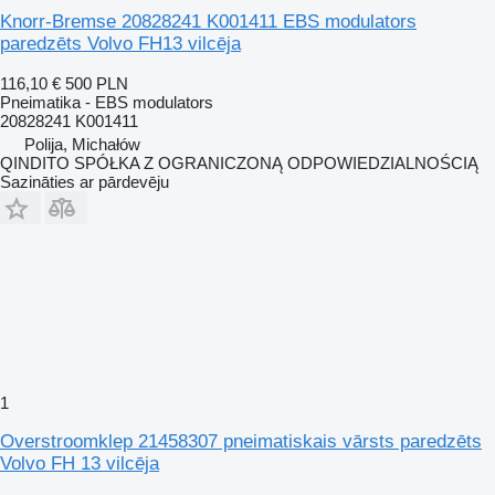
Knorr-Bremse 20828241 K001411 EBS modulators
paredzēts Volvo FH13 vilcēja
116,10 €
500 PLN
Pneimatika - EBS modulators
20828241 K001411
Polija, Michałów
QINDITO SPÓŁKA Z OGRANICZONĄ ODPOWIEDZIALNOŚCIĄ
Sazināties ar pārdevēju
1
Overstroomklep 21458307 pneimatiskais vārsts paredzēts
Volvo FH 13 vilcēja