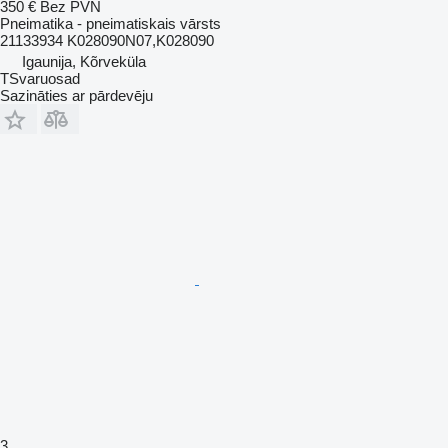
350 €
Bez PVN
Pneimatika - pneimatiskais vārsts
21133934 K028090N07,K028090
Igaunija, Kõrveküla
TSvaruosad
Sazināties ar pārdevēju
3