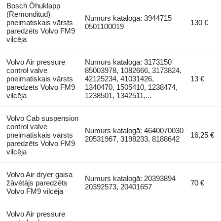
Bosch Õhuklapp
(Remonditud)
Numurs katalogā: 3944715
pneimatiskais vārsts
130 €
0501100019
paredzēts Volvo FM9
vilcēja
Volvo Air pressure
Numurs katalogā: 3173150
control valve
85003978, 1082666, 3173824,
pneimatiskais vārsts
42125234, 41031426,
13 €
paredzēts Volvo FM9
1340470, 1505410, 1238474,
vilcēja
1238501, 1342511,...
Volvo Cab suspension
control valve
Numurs katalogā: 4640070030
pneimatiskais vārsts
16,25 €
20531967, 3198233, 8188642
paredzēts Volvo FM9
vilcēja
Volvo Air dryer gaisa
Numurs katalogā: 20393894
žāvētājs paredzēts
70 €
20392573, 20401657
Volvo FM9 vilcēja
Volvo Air pressure