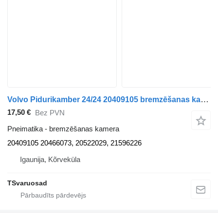
Volvo Pidurikamber 24/24 20409105 bremzēšanas kamera paredzēts Volvo FM9 vilcēja
17,50 €
Bez PVN
Pneimatika - bremzēšanas kamera
20409105 20466073, 20522029, 21596226
Igaunija, Kõrveküla
TSvaruosad