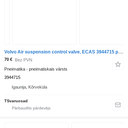
Volvo Air suspension control valve, ECAS 3944715 pneimatiskais vārsts paredzēts Volvo FM9 vilcēja
70 €
Bez PVN
Pneimatika - pneimatiskais vārsts
3944715
Igaunija, Kõrveküla
TSvaruosad