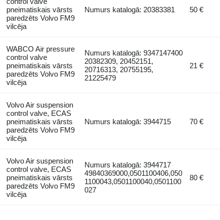
control valve
pneimatiskais vārsts
Numurs katalogā: 20383381
50 €
paredzēts Volvo FM9
vilcēja
WABCO Air pressure
Numurs katalogā: 9347147400
control valve
20382309, 20452151,
pneimatiskais vārsts
21 €
20716313, 20755195,
paredzēts Volvo FM9
21225479
vilcēja
Volvo Air suspension
control valve, ECAS
pneimatiskais vārsts
Numurs katalogā: 3944715
70 €
paredzēts Volvo FM9
vilcēja
Volvo Air suspension
Numurs katalogā: 3944717
control valve, ECAS
49840369000,0501100406,050
pneimatiskais vārsts
80 €
1100043,0501100040,0501100
paredzēts Volvo FM9
027
vilcēja