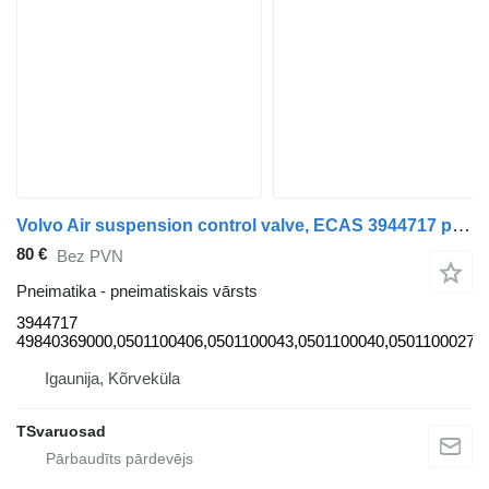
Volvo Air suspension control valve, ECAS 3944717 pneimatiskais vārsts paredzēts Volvo FM9 vilcēja
80 €
Bez PVN
Pneimatika - pneimatiskais vārsts
3944717
49840369000,0501100406,0501100043,0501100040,0501100027
Igaunija, Kõrveküla
TSvaruosad