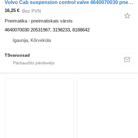
Volvo Cab suspension control valve 4640070030 pneimatiskais vārsts paredzēts Volvo FM9 vilcēja
16,25 €
Bez PVN
Pneimatika - pneimatiskais vārsts
4640070030 20531967, 3198233, 8188642
Igaunija, Kõrveküla
TSvaruosad