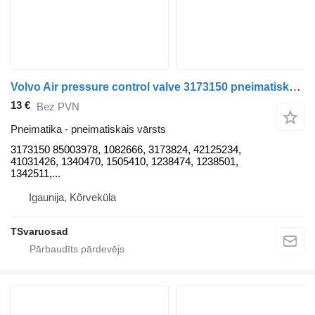
Volvo Air pressure control valve 3173150 pneimatiskais vārsts paredzēts Volvo FM9 vilcēja
13 €
Bez PVN
Pneimatika - pneimatiskais vārsts
3173150 85003978, 1082666, 3173824, 42125234,
41031426, 1340470, 1505410, 1238474, 1238501,
1342511,...
Igaunija, Kõrveküla
TSvaruosad