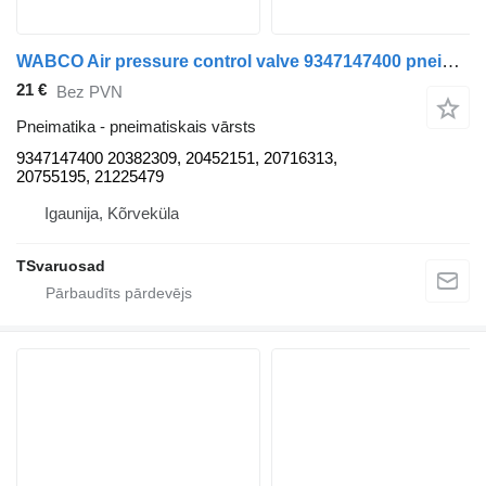
WABCO Air pressure control valve 9347147400 pneimatiskais vārsts paredzēts Volvo FM9 vilcēja
21 €
Bez PVN
Pneimatika - pneimatiskais vārsts
9347147400 20382309, 20452151, 20716313,
20755195, 21225479
Igaunija, Kõrveküla
TSvaruosad