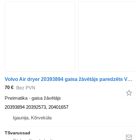
Volvo Air dryer 20393894 gaisa žāvētājs paredzēts Volvo FM9 vilcēja
70 €
Bez PVN
Pneimatika - gaisa žāvētājs
20393894 20392573, 20401657
Igaunija, Kõrveküla
TSvaruosad