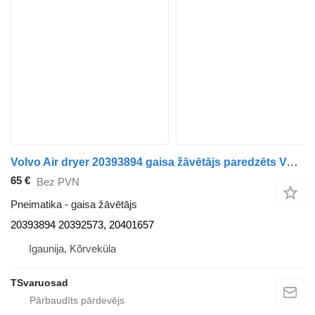
Volvo Air dryer 20393894 gaisa žāvētājs paredzēts Volvo FM9 vilcēja
65 €
Bez PVN
Pneimatika - gaisa žāvētājs
20393894 20392573, 20401657
Igaunija, Kõrveküla
TSvaruosad