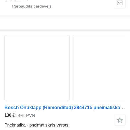
Bosch Õhuklapp (Remonditud) 3944715 pneimatiskais vārsts paredzēts Volvo FM9 vilcēja
130 €
Bez PVN
Pneimatika - pneimatiskais vārsts