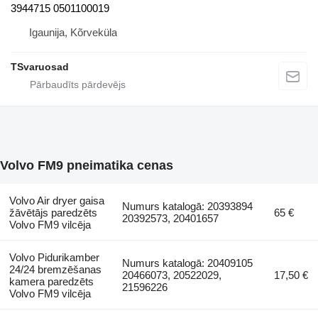
3944715 0501100019
Igaunija, Kõrveküla
TSvaruosad
Volvo FM9 pneimatika cenas
Volvo Air dryer gaisa
Numurs katalogā: 20393894
žāvētājs paredzēts
65 €
20392573, 20401657
Volvo FM9 vilcēja
Volvo Pidurikamber
Numurs katalogā: 20409105
24/24 bremzēšanas
20466073, 20522029,
17,50 €
kamera paredzēts
21596226
Volvo FM9 vilcēja