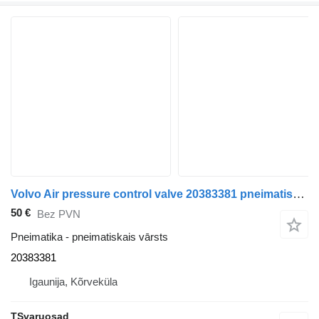
Volvo Air pressure control valve 20383381 pneimatiskais vārsts paredzēts Volvo FM9 vilcēja
50 €
Bez PVN
Pneimatika - pneimatiskais vārsts
20383381
Igaunija, Kõrveküla
TSvaruosad