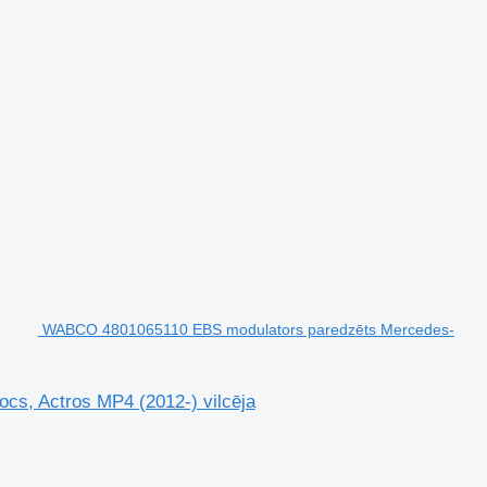
WABCO 4801065110 EBS modulators paredzēts Mercedes-
s, Actros MP4 (2012-) vilcēja