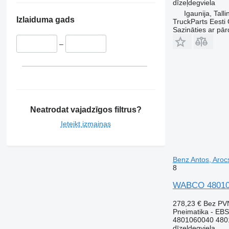
dīzeļdegviela
Igaunija, Talli
Izlaiduma gads
TruckParts Eesti
Sazināties ar pār
–
Neatrodat vajadzīgos filtrus?
Ieteikt izmaiņas
Benz Antos, Arocs
8
WABCO 4801060
278,23 €
Bez PV
Pneimatika - EBS
4801060040 480
dīzeļdegviela