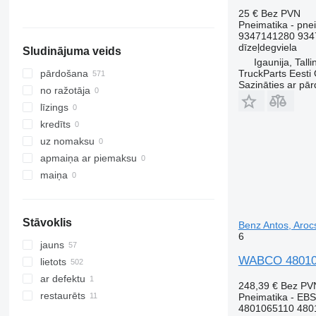
Grieķija
25 €
Bez PVN
parādīt visu
Pneimatika - pnei
9347141280 934
dīzeļdegviela
Sludinājuma veids
Igaunija, Talli
TruckParts Eesti
pārdošana
Sazināties ar pār
no ražotāja
līzings
kredīts
uz nomaksu
apmaiņa ar piemaksu
maiņa
Stāvoklis
Benz Antos, Arocs
6
jauns
WABCO 4801065
lietots
ar defektu
248,39 €
Bez PV
restaurēts
Pneimatika - EBS
4801065110 480