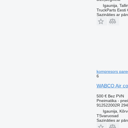
Igaunija, Talli
TruckParts Eesti
Sazināties ar pār
kompresors pared
6
WABCO Air com
500 €
Bez PVN
Pneimatika - pne
912522002R 294
Igaunija, Kõr
TSvaruosad
Sazināties ar pār