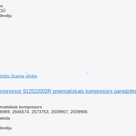
nn
 OÜ
devēju
zēts Scania vilcēja
pressor 912522002R pneimatiskais kompresors paredzēts 
imatiskais kompresors
8989, 2845574, 2573753, 2039907, 2039906
veküla
devēju