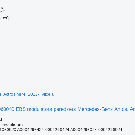
nn
 OÜ
devēju
, Actros MP4 (2012-) vilcēja
040 EBS modulators paredzēts Mercedes-Benz Antos, Aroc
N
 modulators
1060020 A0004296424 0004296424 A0004296024 0004296024