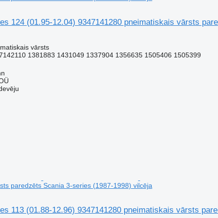
s 124 (01.95-12.04) 9347141280 pneimatiskais vārsts pared
matiskais vārsts
7142110 1381883 1431049 1337904 1356635 1505406 1505399
nn
 OÜ
devēju
sts paredzēts Scania 3-series (1987-1998) vilcēja
s 113 (01.88-12.96) 9347141280 pneimatiskais vārsts pared