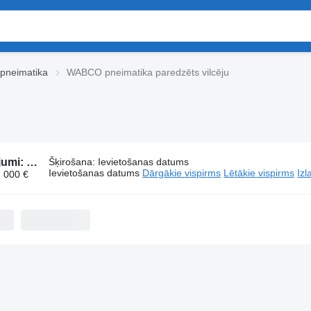
neimatika
WABCO pneimatika paredzēts vilcēju
571 sludinājumi:
WABCO pneimatika paredzēts vilcēju
Šķirošana
:
Ievietošanas datums
Ievietošanas datums
Dārgākie vispirms
Lētākie vispirms
Izl
1 000 €