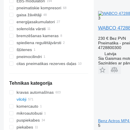
EBS modulatori
pneimatiskie kompresori
gaisa žāvētāji
3
energijasakumulatori
WABCO 4728800
solenoīda vārsti
bremzēšanas kameras
230 €
Bez PVN
spiediena regulētājvārsti
Pneimatika - pnei
4728800300
šļūtenes
Latvija
pneimocilindri
Sia Gaismas mot
Sazināties ar pār
citas pneimatikas rezerves daļas
Tehnikas kategorija
kravas automašīnas
vilcēji
komercauto
mikroautobusi
puspiekabes
Benz Actros MP4 
5
piekabes