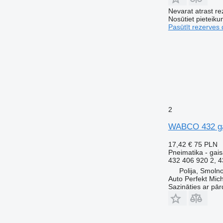
Nevarat atrast r
Nosūtiet pieteikum
Pasūtīt rezerves 
2
WABCO 432 ga
17,42 €
75 PLN
Pneimatika - gais
432 406 920 2, 
Polija, Smoln
Auto Perfekt Mic
Sazināties ar pār