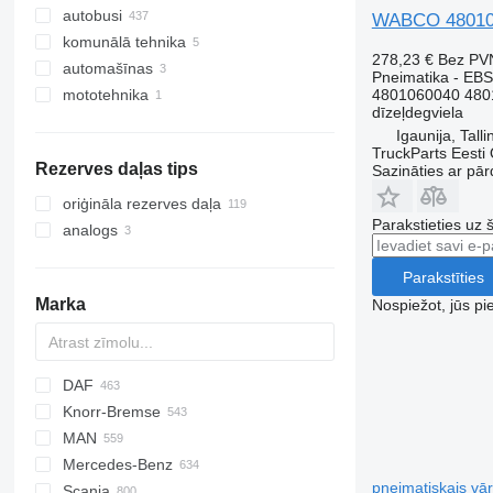
autobusi
WABCO 4801060
komunālā tehnika
278,23 €
Bez PV
automašīnas
komunālās mašīnas
Pneimatika - EBS
mototehnika
atkritumu vedēji
4801060040 480
dīzeļdegviela
Igaunija, Talli
TruckParts Eesti
Rezerves daļas tips
Sazināties ar pār
oriģināla rezerves daļa
Parakstieties uz 
analogs
Parakstīties
Marka
Nospiežot, jūs pi
DAF
Knorr-Bremse
CF
Cargo
EuroCargo
MAN
LF
F-MAX
EuroStar
Mercedes-Benz
XF
Eurotech
F90
pneimatiskais vār
Scania
XG
Eurotrakker
L2000
A-Class
D-series