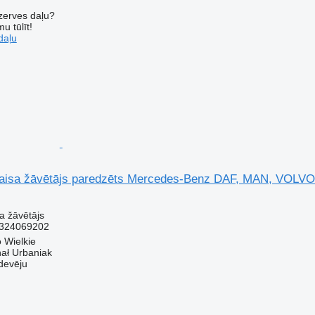
ezerves daļu?
u tūlīt!
daļu
isa žāvētājs paredzēts Mercedes-Benz DAF, MAN, VOLVO
a žāvētājs
4324069202
o Wielkie
hał Urbaniak
devēju