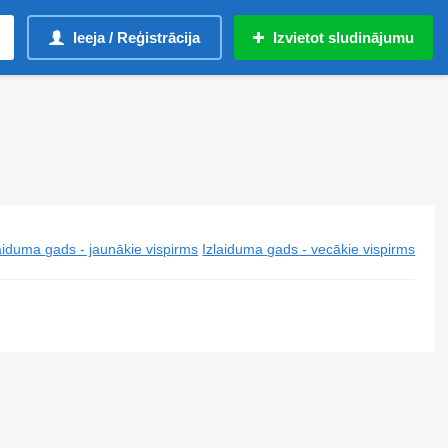
Ieeja / Reģistrācija
Izvietot sludinājumu
aiduma gads - jaunākie vispirms
Izlaiduma gads - vecākie vispirms