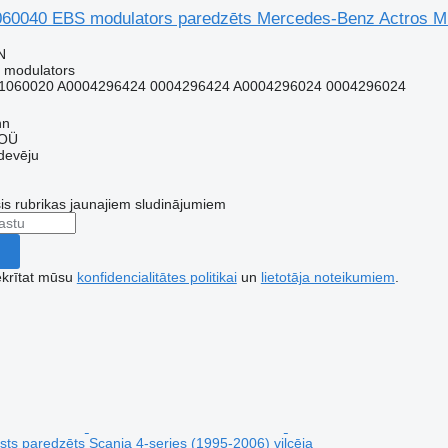
040 EBS modulators paredzēts Mercedes-Benz Actros MP4
N
 modulators
1060020 A0004296424 0004296424 A0004296024 0004296024
nn
 OÜ
devēju
šis rubrikas jaunajiem sludinājumiem
ekrītat mūsu
konfidencialitātes politikai
un
lietotāja noteikumiem
.
sts paredzēts Scania 4-series (1995-2006) vilcēja