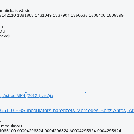
matiskais vārsts
7142110 1381883 1431049 1337904 1356635 1505406 1505399
nn
 OÜ
devēju
, Actros MP4 (2012-) vilcēja
110 EBS modulators paredzēts Mercedes-Benz Antos, Aroc
N
 modulators
1065100 A0004296324 0004296324 A0004295924 0004295924