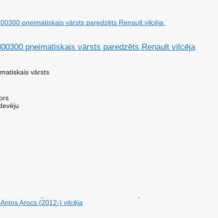
300 pneimatiskais vārsts paredzēts Renault vilcēja
matiskais vārsts
ors
devēju
Antos Arocs (2012-) vilcēja