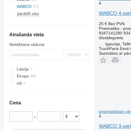
4
WABCO
S-Way
LE
Actros
K-series
G-series
B-series
WABCO 4-serie
parādīt visu
Stralis
Lion's series
Antos
Kerax
K-series
EC
Trakker
TGA
Arocs
Magnum
P-series
F89
25 €
Bez PVN
TGL
Atego
Major
R-series
FE
Pneimatika - pnei
9347141280 934
Atrašanās vieta
TGM
Axor
Midlum
FH
dīzeļdegviela
TGS
Econic
Premium
FL
Igaunija, Talli
Meklēšana rādiusā
TGX
LK
T-series
FM
TruckParts Eesti
Sazināties ar pār
Sprinter
FMX
N-series
Latvija
VNL
Eiropa
citi
Igaunija
Polija
Ukraina
Lietuva
Cena
Vācija
Portugāle
pneimatiskais vār
4
–
Nīderlande
Rumānija
WABCO 3-serie