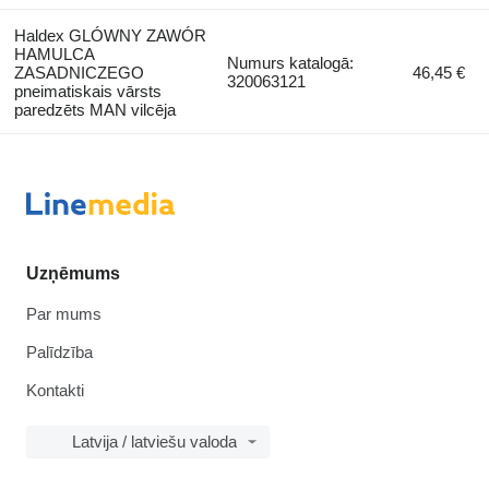
Haldex GLÓWNY ZAWÓR
HAMULCA
Numurs katalogā:
ZASADNICZEGO
46,45 €
320063121
pneimatiskais vārsts
paredzēts MAN vilcēja
Uzņēmums
Par mums
Palīdzība
Kontakti
Latvija / latviešu valoda