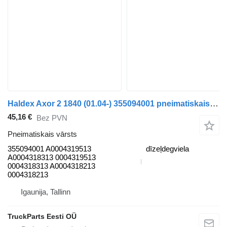
Haldex Axor 2 1840 (01.04-) 355094001 pneimatiskais vārsts paredzēts Mercedes-Benz Actros, Axor MP1, MP2, MP3 (1996-2014) kravas automašīnas
45,16 €
Bez PVN
Pneimatiskais vārsts
355094001 A0004319513
dīzeļdegviela
A0004318313 0004319513
0004318313 A0004318213
0004318213
Igaunija, Tallinn
TruckParts Eesti OÜ