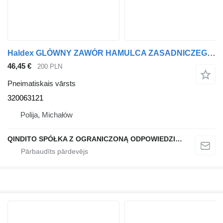
Haldex GLÓWNY ZAWÓR HAMULCA ZASADNICZEGO 320063121 pneimatiskais vārsts paredzēts MAN vilcēja
46,45 €
200 PLN
Pneimatiskais vārsts
320063121
Polija, Michałów
QINDITO SPÓŁKA Z OGRANICZONĄ ODPOWIEDZIALNOŚCIĄ