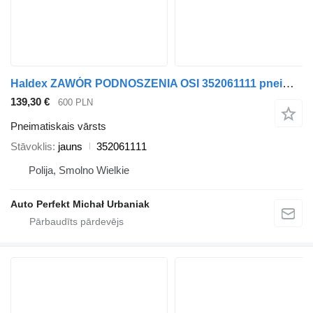
Haldex ZAWÓR PODNOSZENIA OSI 352061111 pneimatiskais vārsts paredzēts vilcēja
139,30 €
600 PLN
Pneimatiskais vārsts
Stāvoklis
jauns
352061111
Polija, Smolno Wielkie
Auto Perfekt Michał Urbaniak