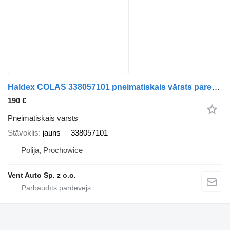
Haldex COLAS 338057101 pneimatiskais vārsts paredzēts puspiekabes
190 €
Pneimatiskais vārsts
Stāvoklis
jauns
338057101
Polija, Prochowice
Vent Auto Sp. z o.o.