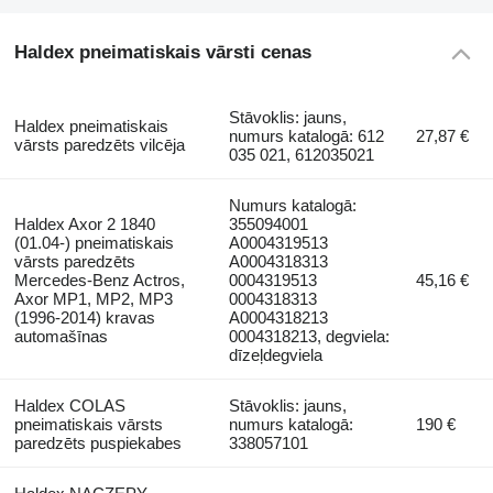
Haldex pneimatiskais vārsti cenas
Stāvoklis: jauns,
Haldex pneimatiskais
numurs katalogā: 612
27,87 €
vārsts paredzēts vilcēja
035 021, 612035021
Numurs katalogā:
Haldex Axor 2 1840
355094001
(01.04-) pneimatiskais
A0004319513
vārsts paredzēts
A0004318313
Mercedes-Benz Actros,
0004319513
45,16 €
Axor MP1, MP2, MP3
0004318313
(1996-2014) kravas
A0004318213
automašīnas
0004318213, degviela:
dīzeļdegviela
Haldex COLAS
Stāvoklis: jauns,
pneimatiskais vārsts
numurs katalogā:
190 €
paredzēts puspiekabes
338057101