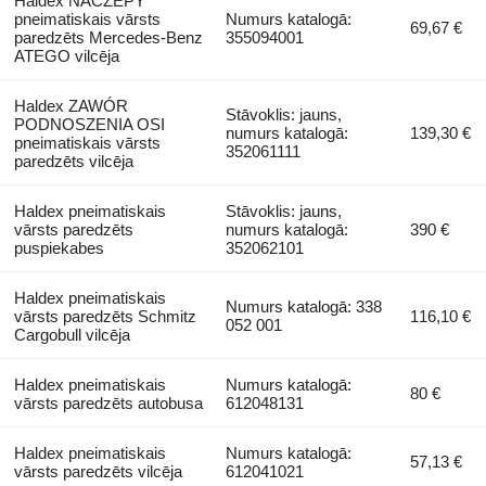
Haldex NACZEPY
pneimatiskais vārsts
Numurs katalogā:
69,67 €
paredzēts Mercedes-Benz
355094001
ATEGO vilcēja
Haldex ZAWÓR
Stāvoklis: jauns,
PODNOSZENIA OSI
numurs katalogā:
139,30 €
pneimatiskais vārsts
352061111
paredzēts vilcēja
Haldex pneimatiskais
Stāvoklis: jauns,
vārsts paredzēts
numurs katalogā:
390 €
puspiekabes
352062101
Haldex pneimatiskais
Numurs katalogā: 338
vārsts paredzēts Schmitz
116,10 €
052 001
Cargobull vilcēja
Haldex pneimatiskais
Numurs katalogā:
80 €
vārsts paredzēts autobusa
612048131
Haldex pneimatiskais
Numurs katalogā:
57,13 €
vārsts paredzēts vilcēja
612041021