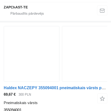
ZAPChAST-TE
Haldex NACZEPY 355094001 pneimatiskais vārsts paredzēts Mercedes-Benz ATEGO vilcēja
69,67 €
300 PLN
Pneimatiskais vārsts
355094001