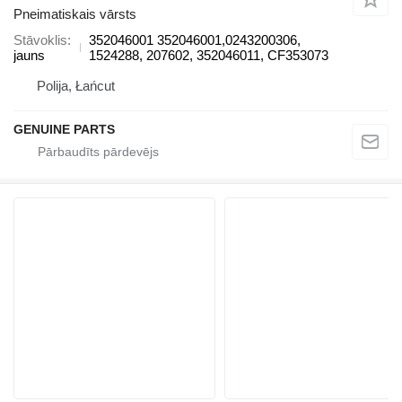
Pneimatiskais vārsts
Stāvoklis
352046001 352046001,0243200306,
jauns
1524288, 207602, 352046011, CF353073
Polija, Łańcut
GENUINE PARTS