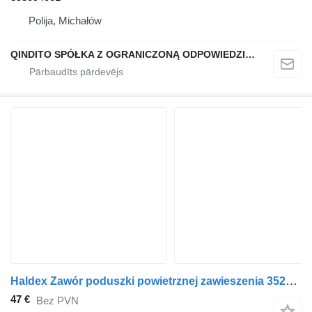
Polija, Michałów
QINDITO SPÓŁKA Z OGRANICZONĄ ODPOWIEDZIALNOŚCIĄ
Haldex Zawór poduszki powietrznej zawieszenia 352046001 pneimatiskais vārsts paredzēts kravas automašīnas
47 €
Bez PVN