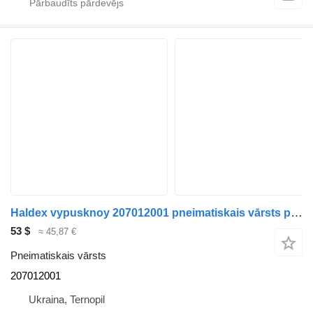
Haldex vypusknoy 207012001 pneimatiskais vārsts paredzēts 207012001 puspiekabes
53 $
≈ 45,87 €
Pneimatiskais vārsts
207012001
Ukraina, Ternopil