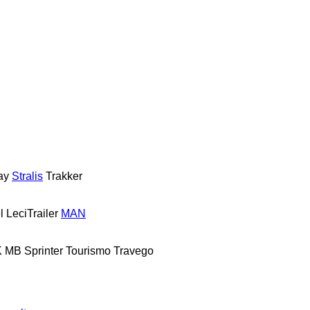
ay
Stralis
Trakker
l
LeciTrailer
MAN
K
MB
Sprinter
Tourismo
Travego