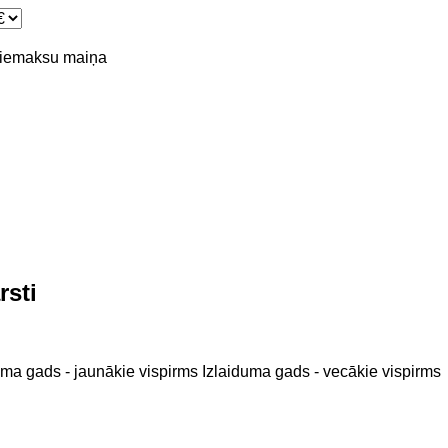
piemaksu
maiņa
rsti
uma gads - jaunākie vispirms
Izlaiduma gads - vecākie vispirms