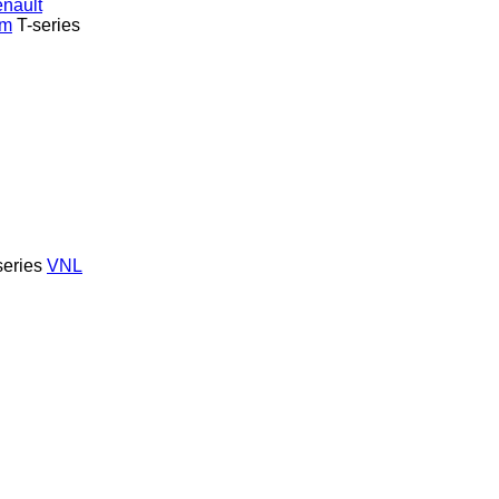
nault
um
T-series
series
VNL