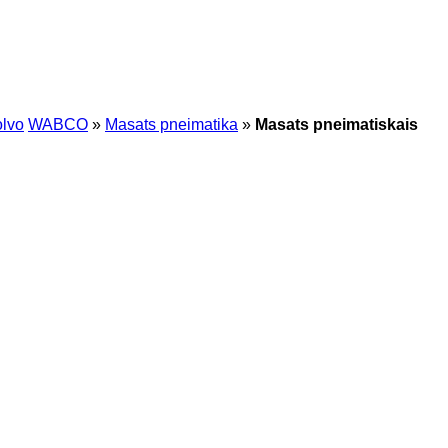
lvo
WABCO
»
Masats pneimatika
»
Masats pneimatiskais