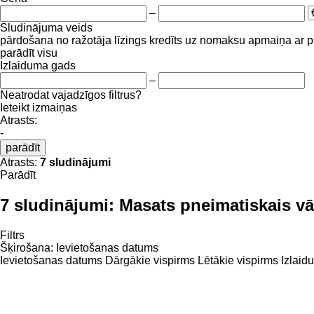
–
Sludinājuma veids
pārdošana
no ražotāja
līzings
kredīts
uz nomaksu
apmaiņa ar 
parādīt visu
Izlaiduma gads
–
Neatrodat vajadzīgos filtrus?
Ieteikt izmaiņas
Atrasts:
-
parādīt
Atrasts:
7 sludinājumi
Parādīt
7 sludinājumi:
Masats pneimatiskais vā
Filtrs
Šķirošana
:
Ievietošanas datums
Ievietošanas datums
Dārgākie vispirms
Lētākie vispirms
Izlaid