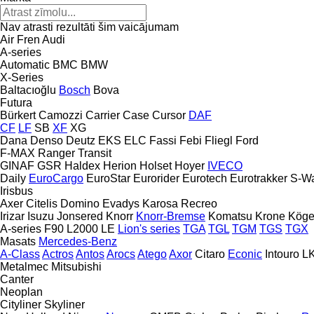
Nav atrasti rezultāti šim vaicājumam
Air Fren
Audi
A-series
Automatic
BMC
BMW
X-Series
Baltacıoğlu
Bosch
Bova
Futura
Bürkert
Camozzi
Carrier
Case
Cursor
DAF
CF
LF
SB
XF
XG
Dana
Denso
Deutz
EKS
ELC
Fassi
Febi
Fliegl
Ford
F-MAX
Ranger
Transit
GINAF
GSR
Haldex
Herion
Holset
Hoyer
IVECO
Daily
EuroCargo
EuroStar
Eurorider
Eurotech
Eurotrakker
S-W
Irisbus
Axer
Citelis
Domino
Evadys
Karosa
Recreo
Irizar
Isuzu
Jonsered
Knorr
Knorr-Bremse
Komatsu
Krone
Köge
A-series
F90
L2000
LE
Lion's series
TGA
TGL
TGM
TGS
TGX
Masats
Mercedes-Benz
A-Class
Actros
Antos
Arocs
Atego
Axor
Citaro
Econic
Intouro
L
Metalmec
Mitsubishi
Canter
Neoplan
Cityliner
Skyliner