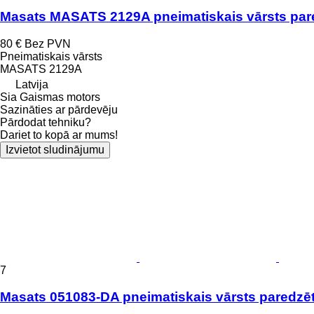
Masats MASATS 2129A pneimatiskais vārsts par
80 €
Bez PVN
Pneimatiskais vārsts
MASATS 2129A
Latvija
Sia Gaismas motors
Sazināties ar pārdevēju
Pārdodat tehniku?
Dariet to kopā ar mums!
Izvietot sludinājumu
7
Masats 051083-DA pneimatiskais vārsts paredzē