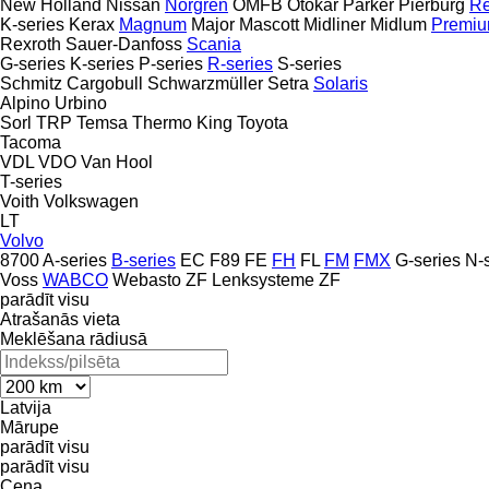
New Holland
Nissan
Norgren
OMFB
Otokar
Parker
Pierburg
Re
K-series
Kerax
Magnum
Major
Mascott
Midliner
Midlum
Premi
Rexroth
Sauer-Danfoss
Scania
G-series
K-series
P-series
R-series
S-series
Schmitz Cargobull
Schwarzmüller
Setra
Solaris
Alpino
Urbino
Sorl
TRP
Temsa
Thermo King
Toyota
Tacoma
VDL
VDO
Van Hool
T-series
Voith
Volkswagen
LT
Volvo
8700
A-series
B-series
EC
F89
FE
FH
FL
FM
FMX
G-series
N-
Voss
WABCO
Webasto
ZF Lenksysteme
ZF
parādīt visu
Atrašanās vieta
Meklēšana rādiusā
Latvija
Mārupe
parādīt visu
parādīt visu
Cena