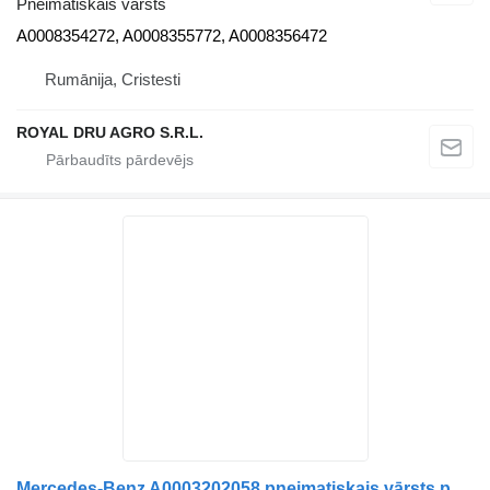
Pneimatiskais vārsts
A0008354272, A0008355772, A0008356472
Rumānija, Cristesti
ROYAL DRU AGRO S.R.L.
Mercedes-Benz A0003202058 pneimatiskais vārsts paredzēts Setra 412 415 MERCEDES-BENZ Tourismo Travego Integro autobusa