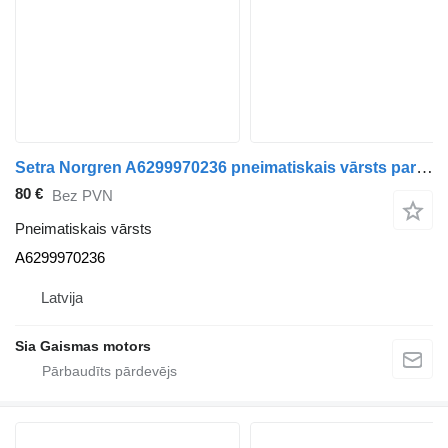
Setra Norgren A6299970236 pneimatiskais vārsts paredzēts Setra 415 hd autobusa
80 €
Bez PVN
Pneimatiskais vārsts
A6299970236
Latvija
Sia Gaismas motors