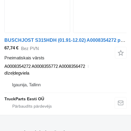
BUSCHJOST S315HDH (01.91-12.02) A0008354272 pneimatiskais vārsts paredzēts Setra Series 300 (1991-2002) autobusa
67,74 €
Bez PVN
Pneimatiskais vārsts
A0008354272 A0008355772 A0008356472
dīzeļdegviela
Igaunija, Tallinn
TruckParts Eesti OÜ