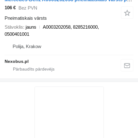
106 €
Bez PVN
Pneimatiskais vārsts
Stāvoklis
jauns
A0003202058, 8285216000,
0500401001
Polija, Krakow
Nexobus.pl