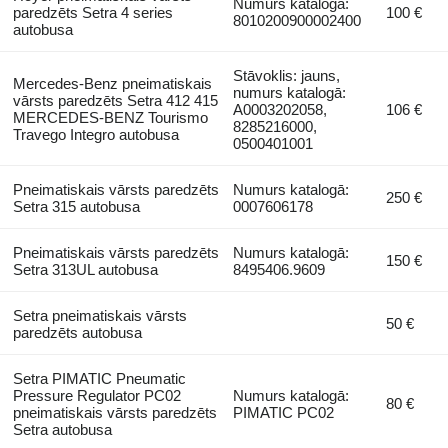
Numurs katalogā:
paredzēts Setra 4 series
100 €
8010200900002400
autobusa
Stāvoklis: jauns,
Mercedes-Benz pneimatiskais
numurs katalogā:
vārsts paredzēts Setra 412 415
A0003202058,
106 €
MERCEDES-BENZ Tourismo
8285216000,
Travego Integro autobusa
0500401001
Pneimatiskais vārsts paredzēts
Numurs katalogā:
250 €
Setra 315 autobusa
0007606178
Pneimatiskais vārsts paredzēts
Numurs katalogā:
150 €
Setra 313UL autobusa
8495406.9609
Setra pneimatiskais vārsts
50 €
paredzēts autobusa
Setra PIMATIC Pneumatic
Pressure Regulator PC02
Numurs katalogā:
80 €
pneimatiskais vārsts paredzēts
PIMATIC PC02
Setra autobusa