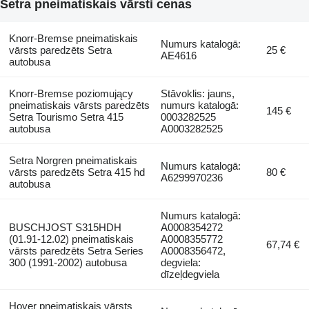
Setra pneimatiskais vārsti cenas
Knorr-Bremse pneimatiskais
Numurs katalogā:
vārsts paredzēts Setra
25 €
AE4616
autobusa
Knorr-Bremse poziomujący
Stāvoklis: jauns,
pneimatiskais vārsts paredzēts
numurs katalogā:
145 €
Setra Tourismo Setra 415
0003282525
autobusa
A0003282525
Setra Norgren pneimatiskais
Numurs katalogā:
vārsts paredzēts Setra 415 hd
80 €
A6299970236
autobusa
Numurs katalogā:
BUSCHJOST S315HDH
A0008354272
(01.91-12.02) pneimatiskais
A0008355772
67,74 €
vārsts paredzēts Setra Series
A0008356472,
300 (1991-2002) autobusa
degviela:
dīzeļdegviela
Hoyer pneimatiskais vārsts