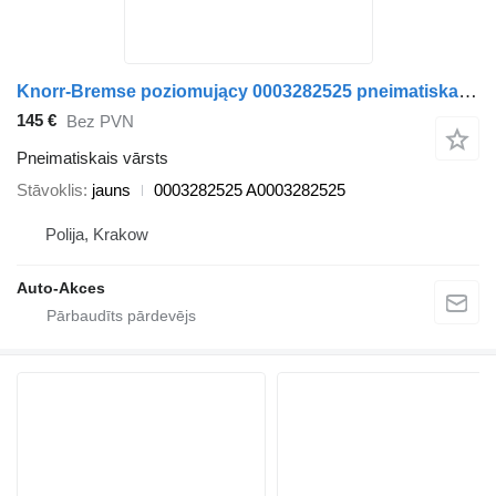
Knorr-Bremse poziomujący 0003282525 pneimatiskais vārsts paredzēts Setra Tourismo Setra 415 autobusa
145 €
Bez PVN
Pneimatiskais vārsts
Stāvoklis
jauns
0003282525 A0003282525
Polija, Krakow
Auto-Akces