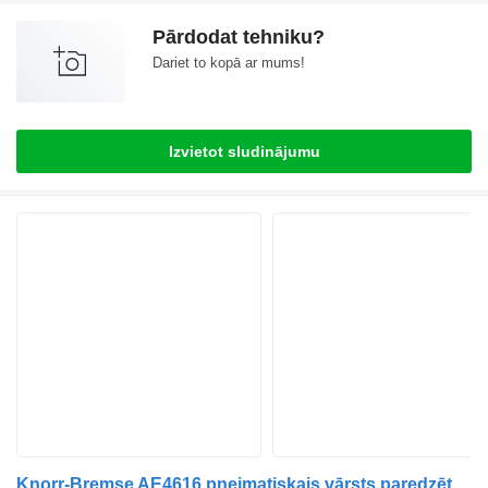
Pārdodat tehniku?
Dariet to kopā ar mums!
Izvietot sludinājumu
Knorr-Bremse AE4616 pneimatiskais vārsts paredzēts Setra autobusa