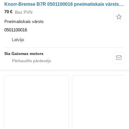
Knorr-Bremse B7R 0501100016 pneimatiskais vārsts paredzēts Volvo B7, B8, B9, B12 autobusa
70 €
Bez PVN
Pneimatiskais vārsts
0501100016
Latvija
Sia Gaismas motors