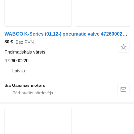
WABCO K-Series (01.12-) pneumatic valve 4726000220 pneimatiskais vārsts paredzēts Volvo autobusa
80 €
Bez PVN
Pneimatiskais vārsts
4726000220
Latvija
Sia Gaismas motors