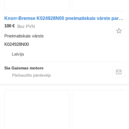
Knorr-Bremse K024928N00 pneimatiskais vārsts paredzēts Volvo 8700 autobusa
100 €
Bez PVN
Pneimatiskais vārsts
K024928N00
Latvija
Sia Gaismas motors