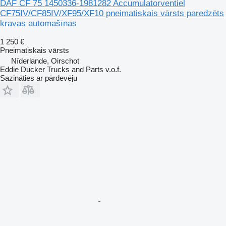
DAF CF 75 1450336-1981282 Accumulatorventiel
CF75IV/CF85IV/XF95/XF10 pneimatiskais vārsts paredzēts
kravas automašīnas
1 250 €
Pneimatiskais vārsts
Nīderlande, Oirschot
Eddie Ducker Trucks and Parts v.o.f.
Sazināties ar pārdevēju