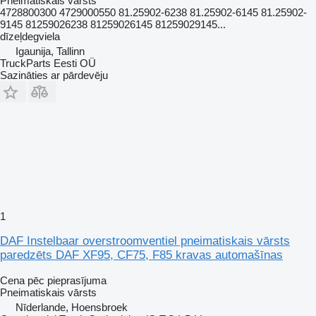
Pneimatiskais vārsts
4728800300 4729000550 81.25902-6238 81.25902-6145 81.25902-
9145 81259026238 81259026145 81259029145...
dīzeļdegviela
Igaunija, Tallinn
TruckParts Eesti OÜ
Sazināties ar pārdevēju
1
DAF Instelbaar overstroomventiel pneimatiskais vārsts
paredzēts DAF XF95, CF75, F85 kravas automašīnas
Cena pēc pieprasījuma
Pneimatiskais vārsts
Nīderlande, Hoensbroek