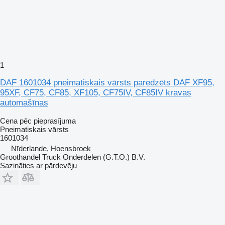
1
DAF 1601034 pneimatiskais vārsts paredzēts DAF XF95,
95XF, CF75, CF85, XF105, CF75IV, CF85IV kravas
automašīnas
Cena pēc pieprasījuma
Pneimatiskais vārsts
1601034
Nīderlande, Hoensbroek
Groothandel Truck Onderdelen (G.T.O.) B.V.
Sazināties ar pārdevēju