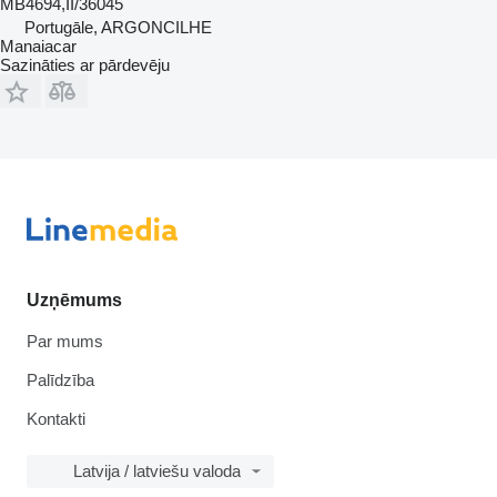
MB4694,II/36045
Portugāle, ARGONCILHE
Manaiacar
Sazināties ar pārdevēju
Uzņēmums
Par mums
Palīdzība
Kontakti
Latvija / latviešu valoda