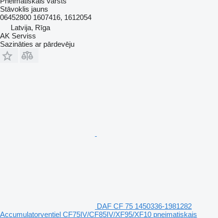
Pneimatiskais vārsts
Stāvoklis
jauns
06452800 1607416, 1612054
Latvija, Rīga
AK Serviss
Sazināties ar pārdevēju
DAF CF 75 1450336-1981282
Accumulatorventiel CF75IV/CF85IV/XF95/XF10 pneimatiskais