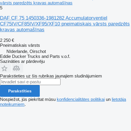
vārsts paredzēts kravas automašīnas
5
DAF CF 75 1450336-1981282 Accumulatorventiel
CF75IV/CF85IV/XF95/XF10 pneimatiskais vārsts paredzēts
kravas automašīnas
2 250 €
Pneimatiskais vārsts
Nīderlande, Oirschot
Eddie Ducker Trucks and Parts v.o.f.
Sazināties ar pārdevēju
Parakstieties uz šis rubrikas jaunajiem sludinājumiem
Parakstīties
Nospiežot, jūs piekrītat mūsu
konfidencialitātes politikai
un
lietotāja
noteikumiem
.