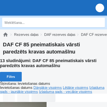
Rezerves daļas
DAF rezerves daļas
DAF CF rezerve
DAF CF 85 pneimatiskais vārsti
paredzēts kravas automašīnu
13 sludinājumi:
DAF CF 85 pneimatiskais vārsti
paredzēts kravas automašīnu
Filtrs
Šķirošana
:
Ievietošanas datums
Ievietošanas datums
Dārgākie vispirms
Lētākie vispirms
Izlaiduma
gads - jaunākie vispirms
Izlaiduma gads - vecākie vispirms