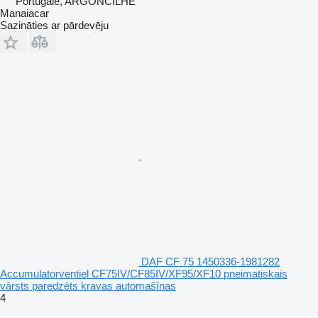
Portugāle, ARGONCILHE
Manaiacar
Sazināties ar pārdevēju
DAF CF 75 1450336-1981282
Accumulatorventiel CF75IV/CF85IV/XF95/XF10 pneimatiskais
vārsts paredzēts kravas automašīnas
4