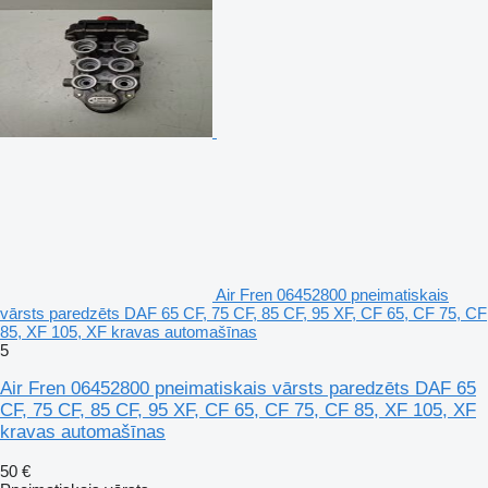
Air Fren 06452800 pneimatiskais
vārsts paredzēts DAF 65 CF, 75 CF, 85 CF, 95 XF, CF 65, CF 75, CF
85, XF 105, XF kravas automašīnas
5
Air Fren 06452800 pneimatiskais vārsts paredzēts DAF 65
CF, 75 CF, 85 CF, 95 XF, CF 65, CF 75, CF 85, XF 105, XF
kravas automašīnas
50 €