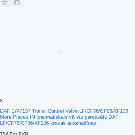
3
DAF 1747137 Trailer Control Valve LF/CF76/CF86/XF106
More Pieces IN pneimatiskais vārsts paredzēts DAF
LF/CF76/CF86/XF106 kravas automašīnas
75 €
Bez PVN