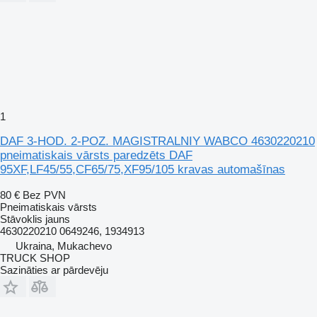
1
DAF 3-HOD. 2-POZ. MAGISTRALNIY WABCO 4630220210
pneimatiskais vārsts paredzēts DAF
95XF,LF45/55,CF65/75,XF95/105 kravas automašīnas
80 €
Bez PVN
Pneimatiskais vārsts
Stāvoklis
jauns
4630220210 0649246, 1934913
Ukraina, Mukachevo
TRUCK SHOP
Sazināties ar pārdevēju