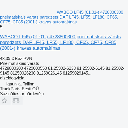
WABCO LF45 (01.01-) 4728800300
pneimatiskais vārsts paredzēts DAF LF45, LF55, LF180, CF65,
CF75, CF85 (2001-) kravas automašīnas
5
WABCO LF45 (01.01-) 4728800300 pneimatiskais vārsts
paredzēts DAF LF45, LF55, LF180, CF65, CF75, CF85
(2001-) kravas automašīnas
48,39 €
Bez PVN
Pneimatiskais vārsts
4728800300 4729000550 81.25902-6238 81.25902-6145 81.25902-
9145 81259026238 81259026145 81259029145...
dīzeļdegviela
Igaunija, Tallinn
TruckParts Eesti OÜ
Sazināties ar pārdevēju