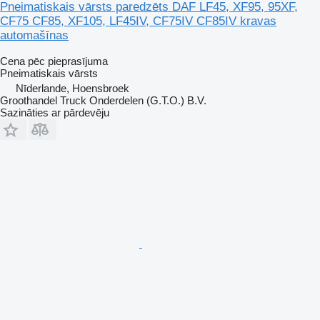
Pneimatiskais vārsts paredzēts DAF LF45, XF95, 95XF,
CF75 CF85, XF105, LF45IV, CF75IV CF85IV kravas
automašīnas
Cena pēc pieprasījuma
Pneimatiskais vārsts
Nīderlande, Hoensbroek
Groothandel Truck Onderdelen (G.T.O.) B.V.
Sazināties ar pārdevēju