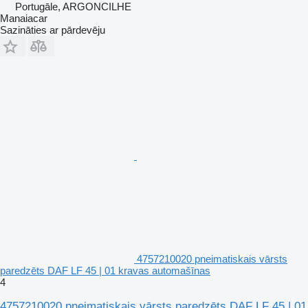
Portugāle, ARGONCILHE
Manaiacar
Sazināties ar pārdevēju
4757210020 pneimatiskais vārsts
paredzēts DAF LF 45 | 01 kravas automašīnas
4
4757210020 pneimatiskais vārsts paredzēts DAF LF 45 | 01