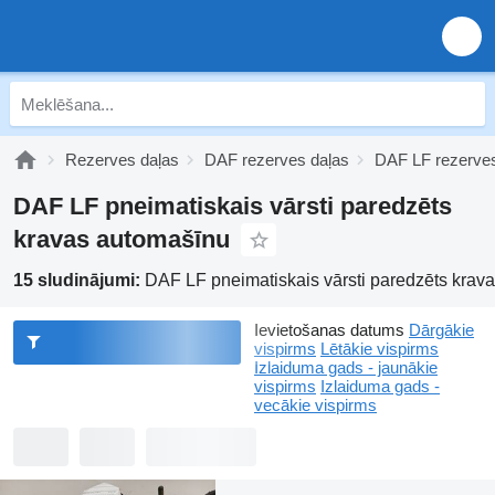
Rezerves daļas
DAF rezerves daļas
DAF LF rezerves
DAF LF pneimatiskais vārsti paredzēts
kravas automašīnu
15 sludinājumi:
DAF LF pneimatiskais vārsti paredzēts krav
Ievietošanas datums
Dārgākie
vispirms
Lētākie vispirms
Izlaiduma gads - jaunākie
vispirms
Izlaiduma gads -
vecākie vispirms